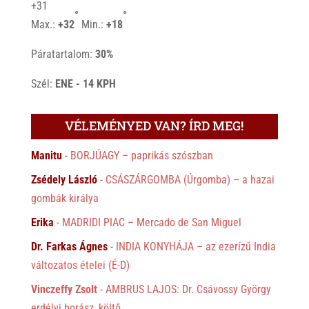
+
31
°
°
Max.:
+
32
Min.:
+
18
Páratartalom:
30%
Szél:
ENE - 14 KPH
VÉLEMÉNYED VAN? ÍRD MEG!
Manitu
-
BORJÚAGY – paprikás szószban
Zsédely László
-
CSÁSZÁRGOMBA (Úrgomba) – a hazai
gombák királya
Erika
-
MADRIDI PIAC – Mercado de San Miguel
Dr. Farkas Ágnes
-
INDIA KONYHÁJA – az ezerízű India
változatos ételei (É-D)
Vinczeffy Zsolt
-
AMBRUS LAJOS: Dr. Csávossy György
erdélyi borász, költő