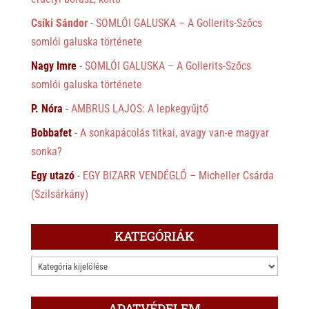
Csíki Sándor
-
SOMLÓI GALUSKA – A Gollerits-Szőcs
somlói galuska története
Nagy Imre
-
SOMLÓI GALUSKA – A Gollerits-Szőcs
somlói galuska története
P. Nóra
-
AMBRUS LAJOS: A lepkegyűjtő
Bobbafet
-
A sonkapácolás titkai, avagy van-e magyar
sonka?
Egy utazó
-
EGY BIZARR VENDÉGLŐ – Micheller Csárda
(Szilsárkány)
KATEGÓRIÁK
KATEGÓRIÁK
ADATVÉDELEM