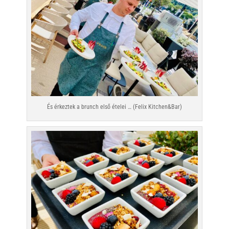
És érkeztek a brunch első ételei … (Felix Kitchen&Bar)