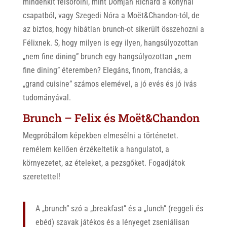
mindenkit felsorolni, mint Domján Richárd a konyhai
csapatból, vagy Szegedi Nóra a Moët&Chandon-tól, de
az biztos, hogy hibátlan brunch-ot sikerült összehozni a
Félixnek. S, hogy milyen is egy ilyen, hangsúlyozottan
„nem fine dining” brunch egy hangsúlyozottan „nem
fine dining” éteremben? Elegáns, finom, franciás, a
„grand cuisine” számos elemével, a jó evés és jó ivás
tudományával.
Brunch – Felix és Moët&Chandon
Megpróbálom képekben elmesélni a történetet.
remélem kellően érzékeltetik a hangulatot, a
környezetet, az ételeket, a pezsgőket. Fogadjátok
szeretettel!
A „brunch” szó a „breakfast” és a „lunch”
(reggeli és
ebéd) szavak játékos és a lényeget zseniálisan