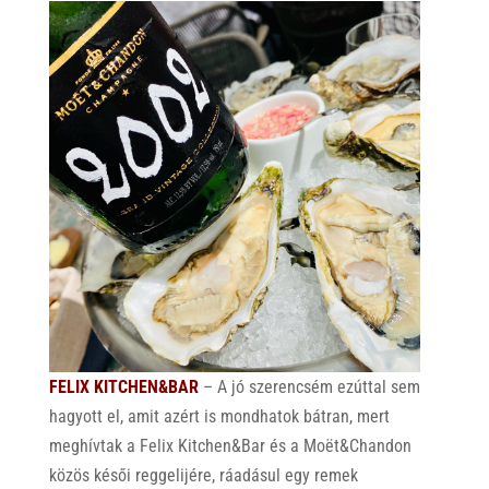
FELIX KITCHEN&BAR
– A jó szerencsém ezúttal sem
hagyott el, amit azért is mondhatok bátran, mert
meghívtak a Felix Kitchen&Bar és a Moët&Chandon
közös késői reggelijére, ráadásul egy remek