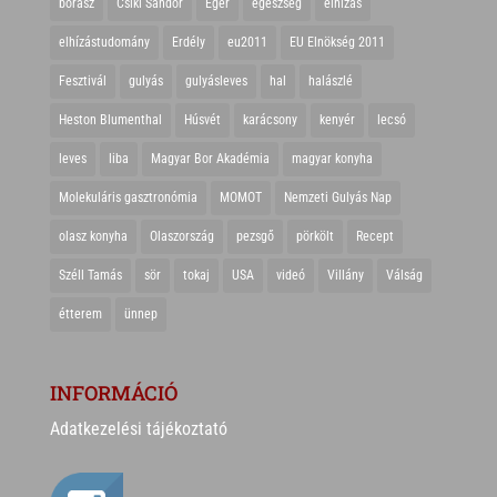
borász
Csíki Sándor
Eger
egészség
elhízás
elhízástudomány
Erdély
eu2011
EU Elnökség 2011
Fesztivál
gulyás
gulyásleves
hal
halászlé
Heston Blumenthal
Húsvét
karácsony
kenyér
lecsó
leves
liba
Magyar Bor Akadémia
magyar konyha
Molekuláris gasztronómia
MOMOT
Nemzeti Gulyás Nap
olasz konyha
Olaszország
pezsgő
pörkölt
Recept
Széll Tamás
sör
tokaj
USA
videó
Villány
Válság
étterem
ünnep
INFORMÁCIÓ
Adatkezelési tájékoztató