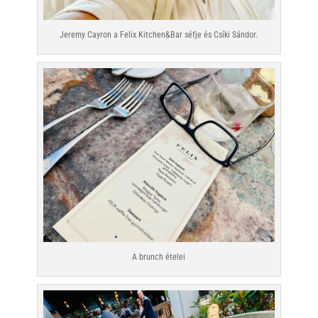
Jeremy Cayron a Felix Kitchen&Bar séfje és Csíki Sándor.
A brunch ételei