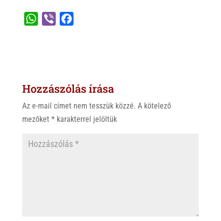
W
V
F
h
i
a
a
b
c
t
e
e
s
r
b
Hozzászólás írása
A
o
p
o
Az e-mail címet nem tesszük közzé.
A kötelező
p
k
mezőket
*
karakterrel jelöltük