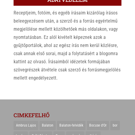
Receptjeim, fotóim, és egyéb írásaim kizárólag írásos
beleegyezésem után, a szerző és a forrás egyértelmű
megjelölése mellett közölhetőek más oldalakon, vagy
nyomtatásban. Ez alól kivételt képeznek azok a
gyűjtőportálok, ahol az egész írás nem kerül közlésre,
csak annak első sorai, majd a folytatásért a blogomra
kattint az olvasó. Írásaimból idézetek formájában
szövegrészek átvétele csak szerző és forrásmegjelölés
mellett engedélyezett.
CIMKEFELHŐ
Ambrus Lajos
Balaton
Balaton-felvidék
Bocuse d'Or
bor