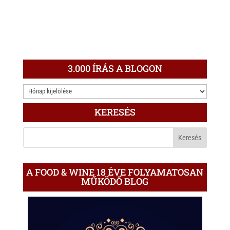
3.000 ÍRÁS A BLOGON
3.000
ÍRÁS
KERESÉS
A
BLOGON
A FOOD & WINE 18 ÉVE FOLYAMATOSAN
MŰKÖDŐ BLOG