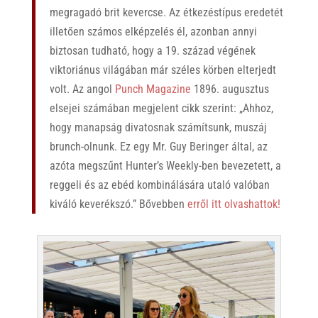
megragadó brit kevercse. Az étkezéstípus eredetét
illetően számos elképzelés él, azonban annyi
biztosan tudható, hogy a 19. század végének
viktoriánus világában már széles körben elterjedt
volt. Az angol
Punch Magazine
1896. augusztus
elsejei számában megjelent cikk szerint: „Ahhoz,
hogy manapság divatosnak számítsunk, muszáj
brunch-olnunk. Ez egy Mr. Guy Beringer által, az
azóta megszűnt Hunter’s Weekly-ben bevezetett, a
reggeli és az ebéd kombinálására utaló valóban
kiváló keverékszó.” Bővebben
erről itt olvashattok!