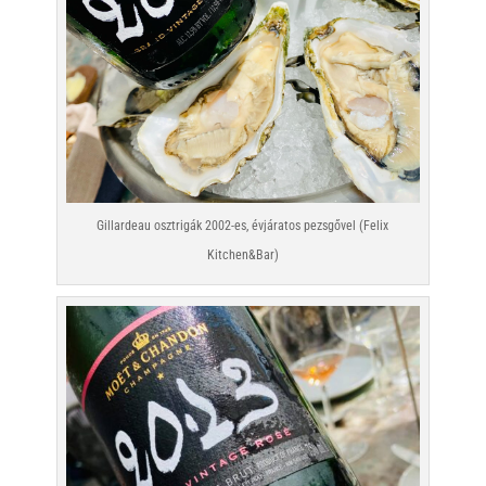
Gillardeau osztrigák 2002-es, évjáratos pezsgővel (Felix
Kitchen&Bar)