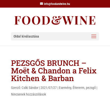
info@foodandwine.hu
Oldal kiválasztása
PEZSGŐS BRUNCH –
Moët & Chandon a Felix
Kitchen & Barban
Szerző:
Csíki Sándor
|
2021/07/27
|
Esemény
,
Éttererm
,
pezsgő
|
Nincsenek hozzászólások