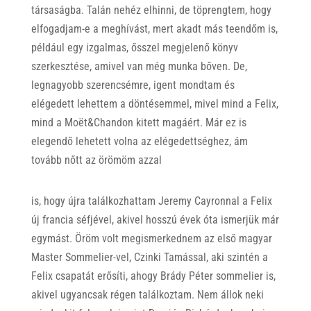
társaságba. Talán nehéz elhinni, de töprengtem, hogy
elfogadjam-e a meghívást, mert akadt más teendőm is,
például egy izgalmas, ősszel megjelenő könyv
szerkesztése, amivel van még munka bőven. De,
legnagyobb szerencsémre, igent mondtam és
elégedett lehettem a döntésemmel, mivel mind a Felix,
mind a Moët&Chandon kitett magáért. Már ez is
elegendő lehetett volna az elégedettséghez, ám
tovább nőtt az örömöm azzal
is, hogy újra találkozhattam Jeremy Cayronnal a Felix
új francia séfjével, akivel hosszú évek óta ismerjük már
egymást. Öröm volt megismerkednem az első magyar
Master Sommelier-vel, Czinki Tamással, aki szintén a
Felix csapatát erősíti, ahogy Brády Péter sommelier is,
akivel ugyancsak régen találkoztam. Nem állok neki