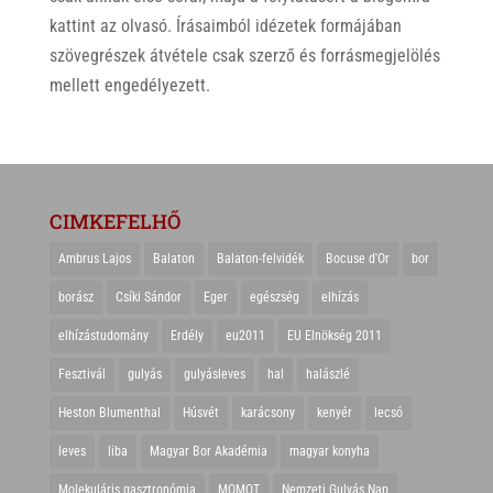
kattint az olvasó. Írásaimból idézetek formájában
szövegrészek átvétele csak szerző és forrásmegjelölés
mellett engedélyezett.
CIMKEFELHŐ
Ambrus Lajos
Balaton
Balaton-felvidék
Bocuse d'Or
bor
borász
Csíki Sándor
Eger
egészség
elhízás
elhízástudomány
Erdély
eu2011
EU Elnökség 2011
Fesztivál
gulyás
gulyásleves
hal
halászlé
Heston Blumenthal
Húsvét
karácsony
kenyér
lecsó
leves
liba
Magyar Bor Akadémia
magyar konyha
Molekuláris gasztronómia
MOMOT
Nemzeti Gulyás Nap