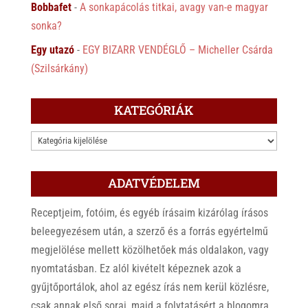
Bobbafet
-
A sonkapácolás titkai, avagy van-e magyar
sonka?
Egy utazó
-
EGY BIZARR VENDÉGLŐ – Micheller Csárda
(Szilsárkány)
KATEGÓRIÁK
KATEGÓRIÁK
ADATVÉDELEM
Receptjeim, fotóim, és egyéb írásaim kizárólag írásos
beleegyezésem után, a szerző és a forrás egyértelmű
megjelölése mellett közölhetőek más oldalakon, vagy
nyomtatásban. Ez alól kivételt képeznek azok a
gyűjtőportálok, ahol az egész írás nem kerül közlésre,
csak annak első sorai, majd a folytatásért a blogomra