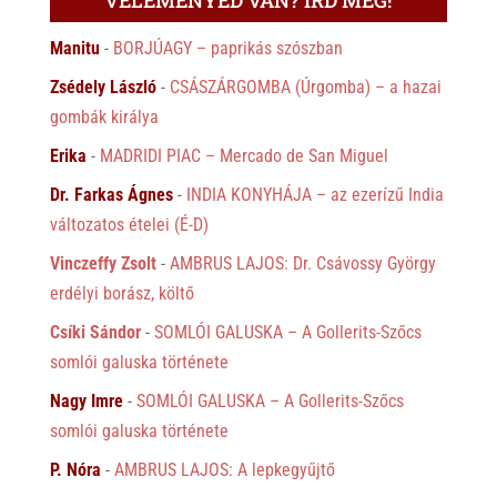
VÉLEMÉNYED VAN? ÍRD MEG!
Manitu
-
BORJÚAGY – paprikás szószban
Zsédely László
-
CSÁSZÁRGOMBA (Úrgomba) – a hazai
gombák királya
Erika
-
MADRIDI PIAC – Mercado de San Miguel
Dr. Farkas Ágnes
-
INDIA KONYHÁJA – az ezerízű India
változatos ételei (É-D)
Vinczeffy Zsolt
-
AMBRUS LAJOS: Dr. Csávossy György
erdélyi borász, költő
Csíki Sándor
-
SOMLÓI GALUSKA – A Gollerits-Szőcs
somlói galuska története
Nagy Imre
-
SOMLÓI GALUSKA – A Gollerits-Szőcs
somlói galuska története
P. Nóra
-
AMBRUS LAJOS: A lepkegyűjtő