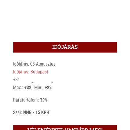
IDŐJÁRÁS
Időjárás, 08 Augusztus
Időjárás: Budapest
+
31
°
°
Max.:
+
32
Min.:
+
22
Páratartalom:
39%
Szél:
NNE - 15 KPH