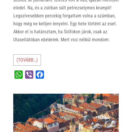
eledel. Na, és a zsírban sült petrezselymes krumpli!
Legszívesebben percekig forgattam volna a számban,
hogy még ne kelljen lenyelni. Egy hete történt az eset.
Akkor el is határoztam, ha Siófokon járok, csak az
Utasellátóban ebédelek. Mert vicc nélkül mondom:
(TOVÁBB…)
W
V
F
h
i
a
a
b
c
t
e
e
s
r
b
A
o
p
o