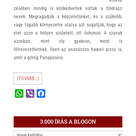
elneve
zésében mindig is közkedveltek voltak a földrajzi
nevek. Megragadják a képzeletünket, és a szűkebb,
vagy tágabb környezetre utalva azt sugallják, hogy az
étel azon a helyen született, ott őshonos. A szavak
azonban, mint oly gyakran, most is
félrevezethetnek. Ilyen az ananászos hawaii pizza is,
amit a görög Panapoulos
(TOVÁBB…)
W
V
F
h
i
a
a
b
c
t
e
e
3.000 ÍRÁS A BLOGON
s
r
b
3.000
A
o