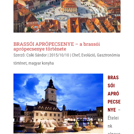
p
k
BRASSÓI APRÓPECSENYE – a brassói
aprópecsenye története
Szerző:
Csíki Sándor
|
2015/10/10
|
Chef
,
Evolúció
,
Gasztronómia
történet
,
magyar konyha
BRAS
SÓI
APRÓ
PECSE
NYE
–
Ételei
nk