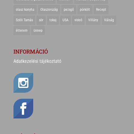
olasz konyha
Olaszország
pezsgő
pörkölt
Recept
Széll Tamás
sör
tokaj
USA
videó
Villány
Válság
étterem
ünnep
INFORMÁCIÓ
Adatkezelési tájékoztató