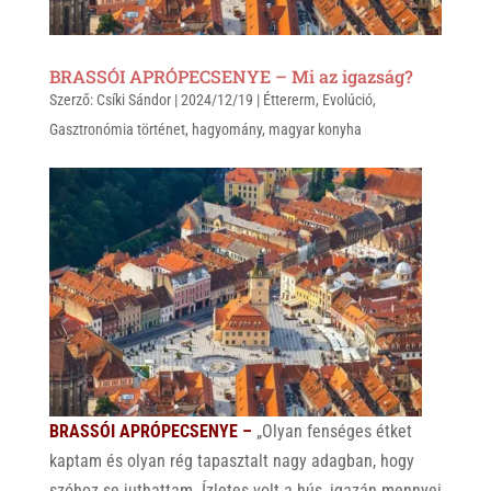
BRASSÓI APRÓPECSENYE – Mi az igazság?
Szerző:
Csíki Sándor
|
2024/12/19
|
Éttererm
,
Evolúció
,
Gasztronómia történet
,
hagyomány
,
magyar konyha
BRASSÓI APRÓPECSENYE –
„Olyan fenséges étket
kaptam és olyan rég tapasztalt nagy adagban, hogy
szóhoz se juthattam. Ízletes volt a hús, igazán mennyei