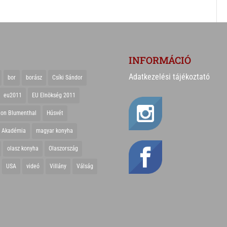
INFORMÁCIÓ
Adatkezelési tájékoztató
bor
borász
Csíki Sándor
eu2011
EU Elnökség 2011
ton Blumenthal
Húsvét
r Akadémia
magyar konyha
olasz konyha
Olaszország
USA
videó
Villány
Válság