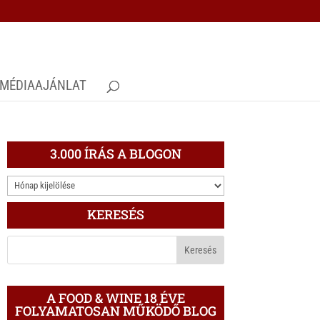
MÉDIAAJÁNLAT
3.000 ÍRÁS A BLOGON
3.000
ÍRÁS
KERESÉS
A
BLOGON
A FOOD & WINE 18 ÉVE
FOLYAMATOSAN MŰKÖDŐ BLOG