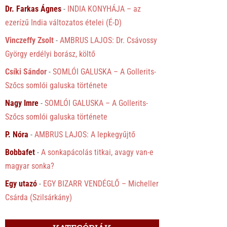
Dr. Farkas Ágnes
-
INDIA KONYHÁJA – az
ezerízű India változatos ételei (É-D)
Vinczeffy Zsolt
-
AMBRUS LAJOS: Dr. Csávossy
György erdélyi borász, költő
Csíki Sándor
-
SOMLÓI GALUSKA – A Gollerits-
Szőcs somlói galuska története
Nagy Imre
-
SOMLÓI GALUSKA – A Gollerits-
Szőcs somlói galuska története
P. Nóra
-
AMBRUS LAJOS: A lepkegyűjtő
Bobbafet
-
A sonkapácolás titkai, avagy van-e
magyar sonka?
Egy utazó
-
EGY BIZARR VENDÉGLŐ – Micheller
Csárda (Szilsárkány)