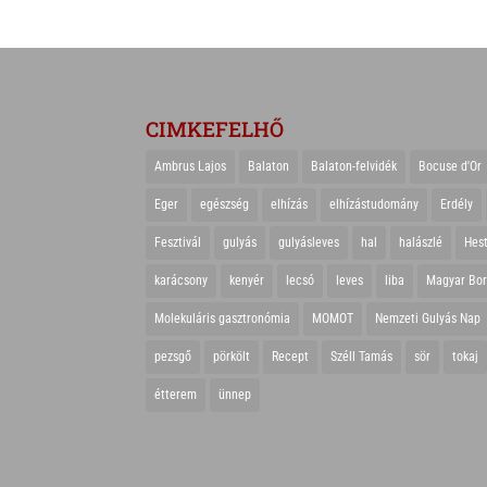
CIMKEFELHŐ
Ambrus Lajos
Balaton
Balaton-felvidék
Bocuse d'Or
Eger
egészség
elhízás
elhízástudomány
Erdély
Fesztivál
gulyás
gulyásleves
hal
halászlé
Hes
karácsony
kenyér
lecsó
leves
liba
Magyar Bo
Molekuláris gasztronómia
MOMOT
Nemzeti Gulyás Nap
pezsgő
pörkölt
Recept
Széll Tamás
sör
tokaj
étterem
ünnep