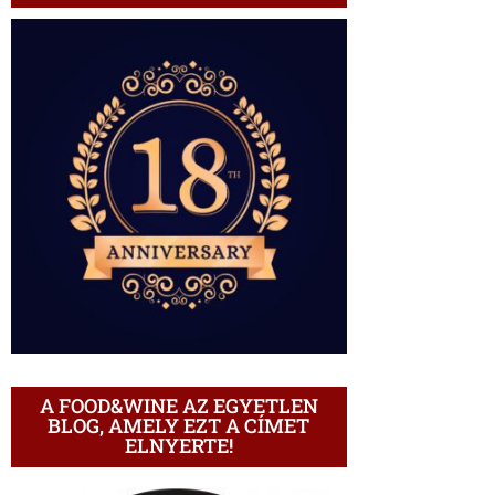
A FOOD&WINE AZ EGYETLEN
BLOG, AMELY EZT A CÍMET
ELNYERTE!