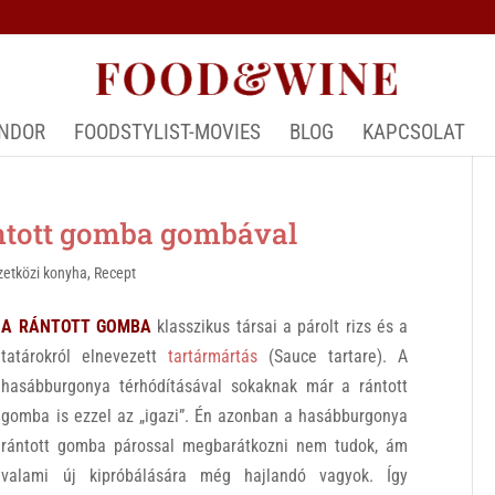
ÁNDOR
FOODSTYLIST-MOVIES
BLOG
KAPCSOLAT
tott gomba gombával
etközi konyha
,
Recept
A RÁNTOTT GOMBA
klasszikus társai a párolt rizs és a
tatárokról elnevezett
tartármártás
(Sauce tartare). A
hasábburgonya térhódításával sokaknak már a rántott
gomba is ezzel az „igazi”. Én azonban a hasábburgonya
rántott gomba párossal megbarátkozni nem tudok, ám
valami új kipróbálására még hajlandó vagyok. Így