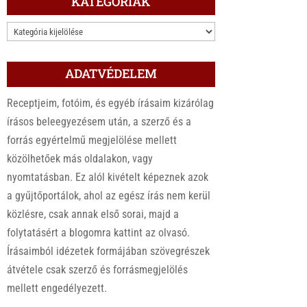
KATEGÓRIÁK
KATEGÓRIÁK
ADATVÉDELEM
Receptjeim, fotóim, és egyéb írásaim kizárólag
írásos beleegyezésem után, a szerző és a
forrás egyértelmű megjelölése mellett
közölhetőek más oldalakon, vagy
nyomtatásban. Ez alól kivételt képeznek azok
a gyűjtőportálok, ahol az egész írás nem kerül
közlésre, csak annak első sorai, majd a
folytatásért a blogomra kattint az olvasó.
Írásaimból idézetek formájában szövegrészek
átvétele csak szerző és forrásmegjelölés
mellett engedélyezett.