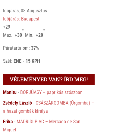
Időjárás, 08 Augusztus
Időjárás: Budapest
+
29
°
°
Max.:
+
30
Min.:
+
20
Páratartalom:
37%
Szél:
ENE - 15 KPH
VÉLEMÉNYED VAN? ÍRD MEG!
Manitu
-
BORJÚAGY – paprikás szószban
Zsédely László
-
CSÁSZÁRGOMBA (Úrgomba) –
a hazai gombák királya
Erika
-
MADRIDI PIAC – Mercado de San
Miguel