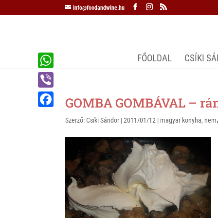
info@foodandwine.hu
FŐOLDAL
CSÍKI S
W
h
V
GOMBA GOMBÁVAL – rán
a
i
F
Szerző:
Csíki Sándor
|
2011/01/12
|
magyar konyha
,
nemz
t
b
a
s
e
c
A
r
e
p
b
p
o
o