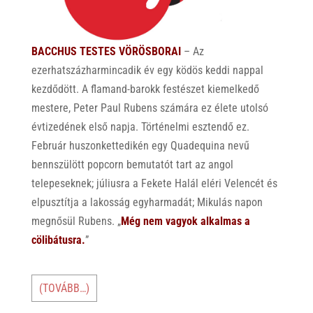
BACCHUS TESTES VÖRÖSBORAI
– Az
ezerhatszázharmincadik év egy ködös keddi nappal
kezdődött. A flamand-barokk festészet kiemelkedő
mestere, Peter Paul Rubens számára ez élete utolsó
évtizedének első napja. Történelmi esztendő ez.
Február huszonkettedikén egy Quadequina nevű
bennszülött popcorn bemutatót tart az angol
telepeseknek; júliusra a Fekete Halál eléri Velencét és
elpusztítja a lakosság egyharmadát; Mikulás napon
megnősül Rubens. „
Még nem vagyok alkalmas a
cölibátusra.
”
(TOVÁBB…)