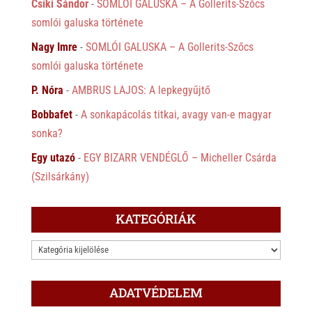
Csíki Sándor
-
SOMLÓI GALUSKA – A Gollerits-Szőcs
somlói galuska története
Nagy Imre
-
SOMLÓI GALUSKA – A Gollerits-Szőcs
somlói galuska története
P. Nóra
-
AMBRUS LAJOS: A lepkegyűjtő
Bobbafet
-
A sonkapácolás titkai, avagy van-e magyar
sonka?
Egy utazó
-
EGY BIZARR VENDÉGLŐ – Micheller Csárda
(Szilsárkány)
KATEGÓRIÁK
KATEGÓRIÁK
ADATVÉDELEM