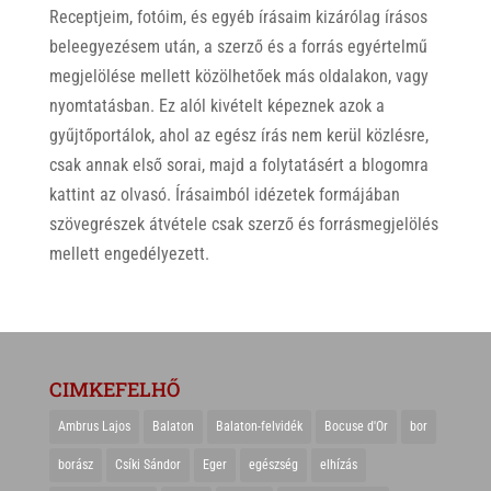
Receptjeim, fotóim, és egyéb írásaim kizárólag írásos
beleegyezésem után, a szerző és a forrás egyértelmű
megjelölése mellett közölhetőek más oldalakon, vagy
nyomtatásban. Ez alól kivételt képeznek azok a
gyűjtőportálok, ahol az egész írás nem kerül közlésre,
csak annak első sorai, majd a folytatásért a blogomra
kattint az olvasó. Írásaimból idézetek formájában
szövegrészek átvétele csak szerző és forrásmegjelölés
mellett engedélyezett.
CIMKEFELHŐ
Ambrus Lajos
Balaton
Balaton-felvidék
Bocuse d'Or
bor
borász
Csíki Sándor
Eger
egészség
elhízás