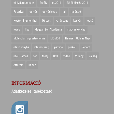
elhízástudomány
Erdély
eu2011
EU Elnökség 2011
Fesztivál
gulyás
gulyásleves
hal
halászlé
Heston Blumenthal
Húsvét
karácsony
kenyér
lecsó
leves
liba
Magyar Bor Akadémia
magyar konyha
Molekuláris gasztronómia
MOMOT
Nemzeti Gulyás Nap
olasz konyha
Olaszország
pezsgő
pörkölt
Recept
Széll Tamás
sör
tokaj
USA
videó
Villány
Válság
étterem
ünnep
INFORMÁCIÓ
Adatkezelési tájékoztató