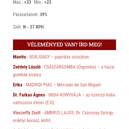
Max.:
+
33
Min.:
+
23
Páratartalom:
39%
Szél:
N - 27 KPH
VÉLEMÉNYED VAN? ÍRD MEG!
Manitu
-
BORJÚAGY – paprikás szószban
Zsédely László
-
CSÁSZÁRGOMBA (Úrgomba) – a hazai
gombák királya
Erika
-
MADRIDI PIAC – Mercado de San Miguel
Dr. Farkas Ágnes
-
INDIA KONYHÁJA – az ezerízű India
változatos ételei (É-D)
Vinczeffy Zsolt
-
AMBRUS LAJOS: Dr. Csávossy György
erdélyi borász, költő