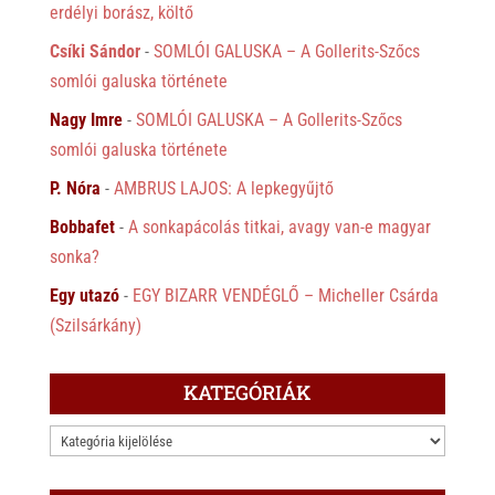
erdélyi borász, költő
Csíki Sándor
-
SOMLÓI GALUSKA – A Gollerits-Szőcs
somlói galuska története
Nagy Imre
-
SOMLÓI GALUSKA – A Gollerits-Szőcs
somlói galuska története
P. Nóra
-
AMBRUS LAJOS: A lepkegyűjtő
Bobbafet
-
A sonkapácolás titkai, avagy van-e magyar
sonka?
Egy utazó
-
EGY BIZARR VENDÉGLŐ – Micheller Csárda
(Szilsárkány)
KATEGÓRIÁK
KATEGÓRIÁK