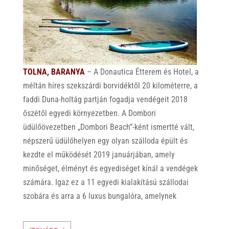
TOLNA, BARANYA
– A Donautica Étterem és Hotel, a
méltán híres szekszárdi borvidéktől 20 kilométerre, a
faddi Duna-holtág partján fogadja vendégeit 2018
őszétől egyedi környezetben. A Dombori
üdülőövezetben „Dombori Beach”-ként ismertté vált,
népszerű üdülőhelyen egy olyan szálloda épült és
kezdte el működését 2019 januárjában, amely
minőséget, élményt és egyediséget kínál a vendégek
számára. Igaz ez a 11 egyedi kialakítású szállodai
szobára és arra a 6 luxus bungalóra, amelynek