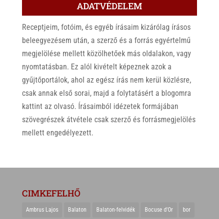
ADATVÉDELEM
Receptjeim, fotóim, és egyéb írásaim kizárólag írásos
beleegyezésem után, a szerző és a forrás egyértelmű
megjelölése mellett közölhetőek más oldalakon, vagy
nyomtatásban. Ez alól kivételt képeznek azok a
gyűjtőportálok, ahol az egész írás nem kerül közlésre,
csak annak első sorai, majd a folytatásért a blogomra
kattint az olvasó. Írásaimból idézetek formájában
szövegrészek átvétele csak szerző és forrásmegjelölés
mellett engedélyezett.
CIMKEFELHŐ
Ambrus Lajos
Balaton
Balaton-felvidék
Bocuse d'Or
bor