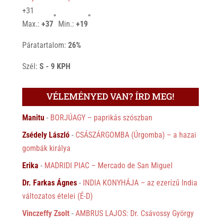
+
31
°
°
Max.:
+
37
Min.:
+
19
Páratartalom:
26%
Szél:
S - 9 KPH
VÉLEMÉNYED VAN? ÍRD MEG!
Manitu
-
BORJÚAGY – paprikás szószban
Zsédely László
-
CSÁSZÁRGOMBA (Úrgomba) – a hazai
gombák királya
Erika
-
MADRIDI PIAC – Mercado de San Miguel
Dr. Farkas Ágnes
-
INDIA KONYHÁJA – az ezerízű India
változatos ételei (É-D)
Vinczeffy Zsolt
-
AMBRUS LAJOS: Dr. Csávossy György