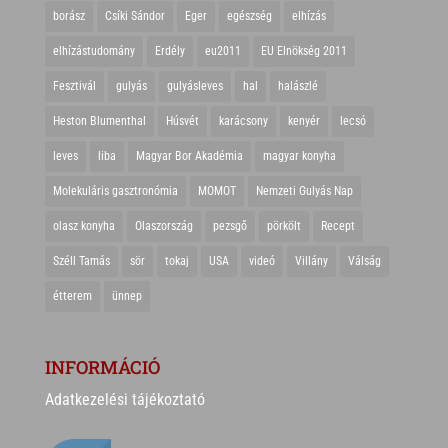
borász
Csíki Sándor
Eger
egészség
elhízás
elhízástudomány
Erdély
eu2011
EU Elnökség 2011
Fesztivál
gulyás
gulyásleves
hal
halászlé
Heston Blumenthal
Húsvét
karácsony
kenyér
lecsó
leves
liba
Magyar Bor Akadémia
magyar konyha
Molekuláris gasztronómia
MOMOT
Nemzeti Gulyás Nap
olasz konyha
Olaszország
pezsgő
pörkölt
Recept
Széll Tamás
sör
tokaj
USA
videó
Villány
Válság
étterem
ünnep
INFORMÁCIÓ
Adatkezelési tájékoztató