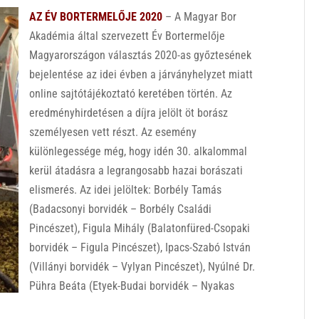
AZ ÉV BORTERMELŐJE 2020
– A Magyar Bor
Akadémia által szervezett Év Bortermelője
Magyarországon választás 2020-as győztesének
bejelentése az idei évben a járványhelyzet miatt
online sajtótájékoztató keretében történ. Az
eredményhirdetésen a díjra jelölt öt borász
személyesen vett részt. Az esemény
különlegessége még, hogy idén 30. alkalommal
kerül átadásra a legrangosabb hazai borászati
elismerés. Az idei jelöltek: Borbély Tamás
(Badacsonyi borvidék – Borbély Családi
Pincészet), Figula Mihály (Balatonfüred-Csopaki
borvidék – Figula Pincészet), Ipacs-Szabó István
(Villányi borvidék – Vylyan Pincészet), Nyúlné Dr.
Pühra Beáta (Etyek-Budai borvidék – Nyakas