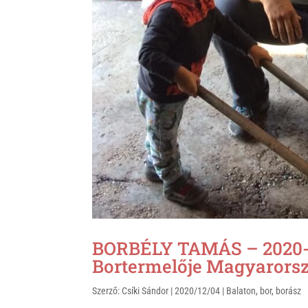
k
BORBÉLY TAMÁS – 2020-
Bortermelője Magyarors
Szerző:
Csíki Sándor
|
2020/12/04
|
Balaton
,
bor
,
borász