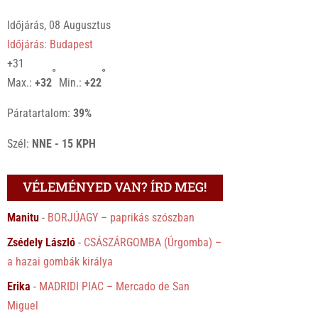
Időjárás, 08 Augusztus
Időjárás: Budapest
+
31
°
°
Max.:
+
32
Min.:
+
22
Páratartalom:
39%
Szél:
NNE - 15 KPH
VÉLEMÉNYED VAN? ÍRD MEG!
Manitu
-
BORJÚAGY – paprikás szószban
Zsédely László
-
CSÁSZÁRGOMBA (Úrgomba) –
a hazai gombák királya
Erika
-
MADRIDI PIAC – Mercado de San
Miguel