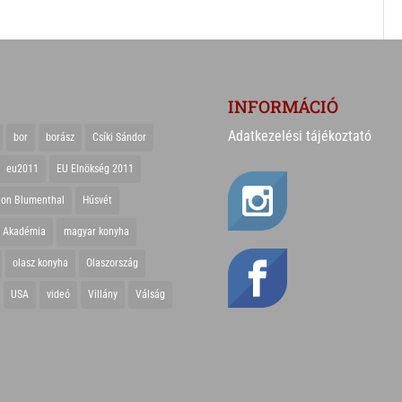
INFORMÁCIÓ
Adatkezelési tájékoztató
bor
borász
Csíki Sándor
eu2011
EU Elnökség 2011
ton Blumenthal
Húsvét
r Akadémia
magyar konyha
olasz konyha
Olaszország
USA
videó
Villány
Válság