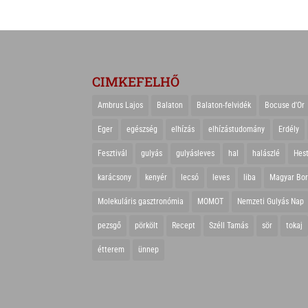
CIMKEFELHŐ
Ambrus Lajos
Balaton
Balaton-felvidék
Bocuse d'Or
Eger
egészség
elhízás
elhízástudomány
Erdély
Fesztivál
gulyás
gulyásleves
hal
halászlé
Hes
karácsony
kenyér
lecsó
leves
liba
Magyar Bo
Molekuláris gasztronómia
MOMOT
Nemzeti Gulyás Nap
pezsgő
pörkölt
Recept
Széll Tamás
sör
tokaj
étterem
ünnep