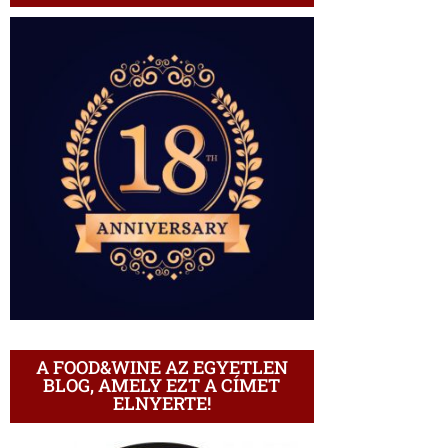
A FOOD&WINE AZ EGYETLEN
BLOG, AMELY EZT A CÍMET
ELNYERTE!