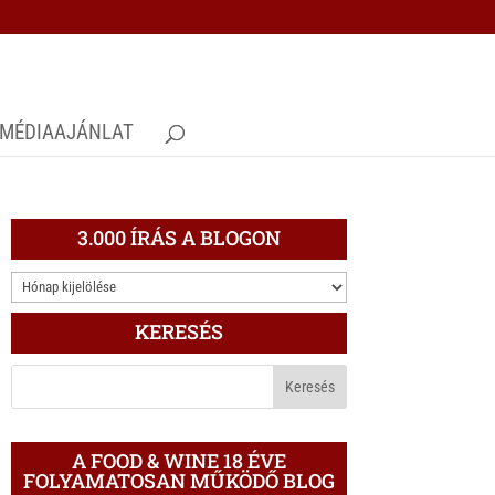
MÉDIAAJÁNLAT
3.000 ÍRÁS A BLOGON
3.000
ÍRÁS
KERESÉS
A
BLOGON
A FOOD & WINE 18 ÉVE
FOLYAMATOSAN MŰKÖDŐ BLOG