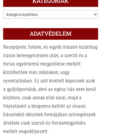
KATEGÓRIÁK
KATEGÓRIÁK
ADATVÉDELEM
Receptjeim, fotóim, és egyéb írásaim kizárólag
írásos beleegyezésem után, a szerző és a
forrás egyértelmű megjelölése mellett
közölhetőek más oldalakon, vagy
nyomtatásban. Ez alól kivételt képeznek azok
a gyűjtőportálok, ahol az egész írás nem kerül
közlésre, csak annak első sorai, majd a
folytatásért a blogomra kattint az olvasó.
Írásaimból idézetek formájában szövegrészek
átvétele csak szerző és forrásmegjelölés
mellett engedélyezett.