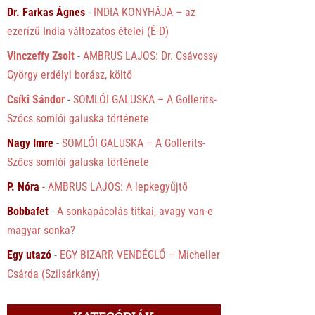
Dr. Farkas Ágnes
-
INDIA KONYHÁJA – az
ezerízű India változatos ételei (É-D)
Vinczeffy Zsolt
-
AMBRUS LAJOS: Dr. Csávossy
György erdélyi borász, költő
Csíki Sándor
-
SOMLÓI GALUSKA – A Gollerits-
Szőcs somlói galuska története
Nagy Imre
-
SOMLÓI GALUSKA – A Gollerits-
Szőcs somlói galuska története
P. Nóra
-
AMBRUS LAJOS: A lepkegyűjtő
Bobbafet
-
A sonkapácolás titkai, avagy van-e
magyar sonka?
Egy utazó
-
EGY BIZARR VENDÉGLŐ – Micheller
Csárda (Szilsárkány)