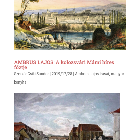
p
o
p
k
AMBRUS LAJOS: A kolozsvári Mámi híres
főztje
Szerző:
Csíki Sándor
|
2019/12/28
|
Ambrus Lajos írásai
,
magyar
konyha