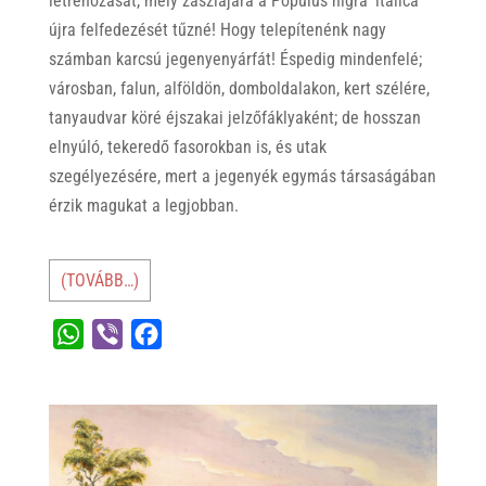
létrehozását, mely zászlajára a Populus nigra ’italica’
újra felfedezését tűzné! Hogy telepítenénk nagy
számban karcsú jegenyenyárfát! Éspedig mindenfelé;
városban, falun, alföldön, domboldalakon, kert szélére,
tanyaudvar köré éjszakai jelzőfáklyaként; de hosszan
elnyúló, tekeredő fasorokban is, és utak
szegélyezésére, mert a jegenyék egymás társaságában
érzik magukat a legjobban.
(TOVÁBB…)
W
V
F
h
i
a
a
b
c
t
e
e
s
r
b
A
o