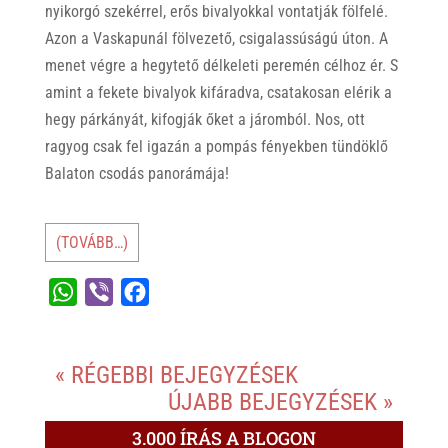
nyikorgó szekérrel, erős bivalyokkal vontatják fölfelé.
Azon a Vaskapunál fölvezető, csigalassúságú úton. A
menet végre a hegytető délkeleti peremén célhoz ér. S
amint a fekete bivalyok kifáradva, csatakosan elérik a
hegy párkányát, kifogják őket a járomból. Nos, ott
ragyog csak fel igazán a pompás fényekben tündöklő
Balaton csodás panorámája!
(TOVÁBB…)
W
V
F
h
i
a
a
b
c
« RÉGEBBI BEJEGYZÉSEK
t
e
e
ÚJABB BEJEGYZÉSEK »
s
r
b
A
o
3.000 ÍRÁS A BLOGON