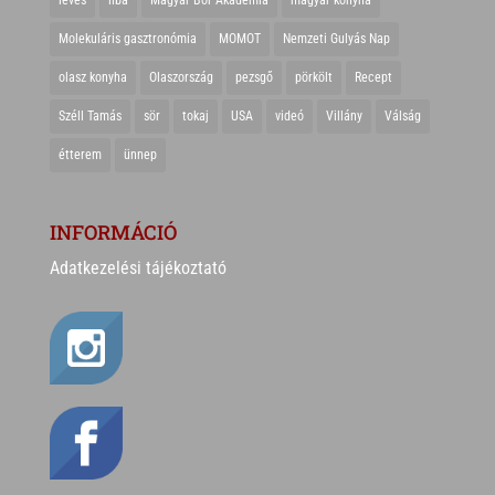
leves
liba
Magyar Bor Akadémia
magyar konyha
Molekuláris gasztronómia
MOMOT
Nemzeti Gulyás Nap
olasz konyha
Olaszország
pezsgő
pörkölt
Recept
Széll Tamás
sör
tokaj
USA
videó
Villány
Válság
étterem
ünnep
INFORMÁCIÓ
Adatkezelési tájékoztató