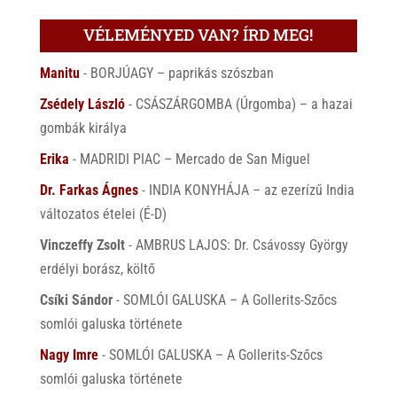
VÉLEMÉNYED VAN? ÍRD MEG!
Manitu
-
BORJÚAGY – paprikás szószban
Zsédely László
-
CSÁSZÁRGOMBA (Úrgomba) – a hazai
gombák királya
Erika
-
MADRIDI PIAC – Mercado de San Miguel
Dr. Farkas Ágnes
-
INDIA KONYHÁJA – az ezerízű India
változatos ételei (É-D)
Vinczeffy Zsolt
-
AMBRUS LAJOS: Dr. Csávossy György
erdélyi borász, költő
Csíki Sándor
-
SOMLÓI GALUSKA – A Gollerits-Szőcs
somlói galuska története
Nagy Imre
-
SOMLÓI GALUSKA – A Gollerits-Szőcs
somlói galuska története