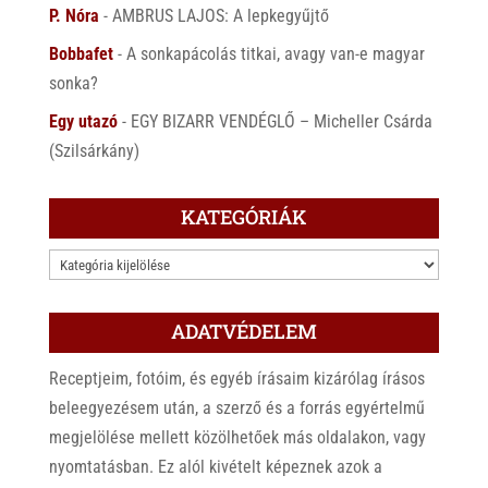
P. Nóra
-
AMBRUS LAJOS: A lepkegyűjtő
Bobbafet
-
A sonkapácolás titkai, avagy van-e magyar
sonka?
Egy utazó
-
EGY BIZARR VENDÉGLŐ – Micheller Csárda
(Szilsárkány)
KATEGÓRIÁK
KATEGÓRIÁK
ADATVÉDELEM
Receptjeim, fotóim, és egyéb írásaim kizárólag írásos
beleegyezésem után, a szerző és a forrás egyértelmű
megjelölése mellett közölhetőek más oldalakon, vagy
nyomtatásban. Ez alól kivételt képeznek azok a