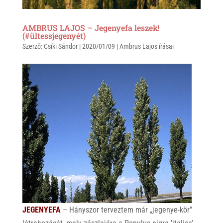
AMBRUS LAJOS – Jegenyefa leszek!
(#ültessjegenyét)
Szerző:
Csíki Sándor
|
2020/01/09
|
Ambrus Lajos írásai
JEGENYEFA
– Hányszor terveztem már „jegenye-kör”