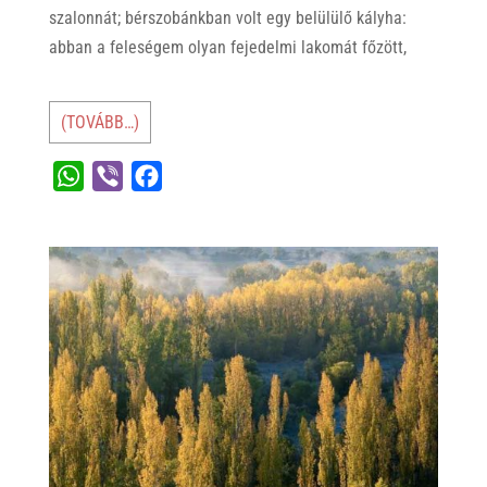
szalonnát; bérszobánkban volt egy belülülő kályha:
abban a feleségem olyan fejedelmi lakomát főzött,
(TOVÁBB…)
W
V
F
h
i
a
a
b
c
t
e
e
s
r
b
A
o
p
o
p
k