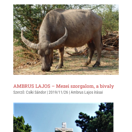
a
b
c
t
e
e
s
r
b
A
o
p
o
p
k
AMBRUS LAJOS – Mezei szorgalom, a bivaly
Szerző:
Csíki Sándor
|
2019/11/26
|
Ambrus Lajos írásai