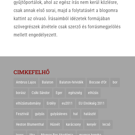
gyűjtőportálok, ahol az egész írás nem kerül közlésre,
csak annak első sorai, majd a folytatásért a blogomra
kattint az olvasó. Írásaimból idézetek formájában
szövegrészek átvétele csak szerző és forrásmegjelölés
mellett engedélyezett.
CIMKEFELHŐ
Ambrus Lajos
Balaton
Balaton-felvidék
Bocuse d'Or
bor
borász
Csíki Sándor
Eger
egészség
elhízás
elhízástudomány
Erdély
eu2011
EU Elnökség 2011
Fesztivál
gulyás
gulyásleves
hal
halászlé
Heston Blumenthal
Húsvét
karácsony
kenyér
lecsó