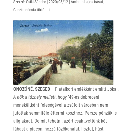
Szerző:
Csíki Sándor
|
2020/03/12
|
Ambrus Lajos írásai
,
Gasztronómia történet
ONOZÓNÉ, SZEGED
– Fiatalkori emlékként említi Jókai,
A nők a tűzhely mellett
, hogy ’49-es debreceni
menekültként feleségével a zsúfolt városban nem
jutottak semmiféle éttermi koszthoz. Persze pénzük is
alig akadt. De mit tehetni, azért csak „vettünk két
lábast a piacon, hozzá főzőkanalat, lisztet, húst,