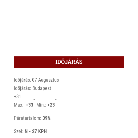
IDŐJÁRÁS
Időjárás, 07 Augusztus
Időjárás: Budapest
+
31
°
°
Max.:
+
33
Min.:
+
23
Páratartalom:
39%
Szél:
N - 27 KPH