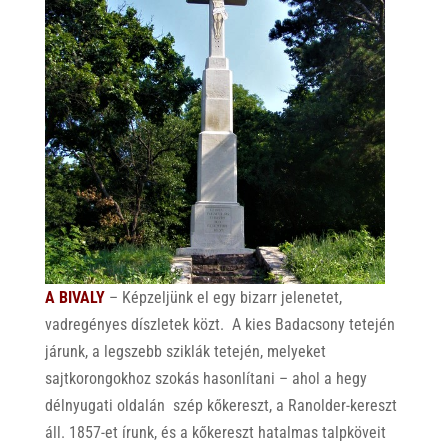
A BIVALY
– Képzeljünk el egy bizarr jelenetet,
vadregényes díszletek közt. A kies Badacsony tetején
járunk, a legszebb sziklák tetején, melyeket
sajtkorongokhoz szokás hasonlítani – ahol a hegy
délnyugati oldalán szép kőkereszt, a Ranolder-kereszt
áll. 1857-et írunk, és a kőkereszt hatalmas talpköveit