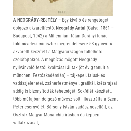
A NEOGRÁDY-REJTÉLY –
Egy kiváló és rengeteget
dolgozó akvarellfestő,
Neogrády Antal
(Galsa, 1861 –
Budapest, 1942) a Millennium táján Darányi Ignác
földművelési miniszter megrendelésére 53 gyönyörű
akvarellt készített a Magyarországon föllelhető
szőlőfajtákról. A megbízás mögött Neogrády
nyilvánvaló festői kvalitásai álltak (öt évig tanult a
müncheni Festőakadémián) – tájképei, falusi- és
vadászjelenetei, zsánerfestményei, grafikái, krétarajzai
addig is bizonyították tehetségét. Sokfélét készített,
több műfajban dolgozó művész volt; illusztrálta a Szent
Péter esernyőjét, Bársony István vadász-novelláit, az
Osztrák-Magyar Monarchia írásban és képben
vállalkozását,