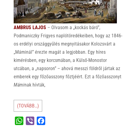
AMBRUS LAJOS
– Olvasom a „kockás báró”,
Podmaniczky Frigyes naplótöredékeiben, hogy az 1846-
os erdélyi országgyűlés megnyitásakor Kolozsvárt a
„Máminál” érezte magát a legjobban. Egy híres
kimérésben, egy korcsmában, a Külső-Monostor
utcában, a „napsoron” – ahová messzi földről jártak az
emberek egy főzőasszony főztjéért. Ezt a főzőasszonyt
Mámi
nak hívták,
(TOVÁBB…)
W
V
F
h
i
a