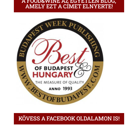
A FOOD&WINE AZ EGYETLEN BLOG,
AMELY EZT A CÍMET ELNYERTE!
KÖVESS A FACEBOOK OLDALAMON IS!