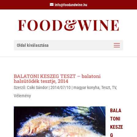
info@foodandwine.hu
Oldal kiválasztása
BALATONI KESZEG TESZT – balatoni
halsütödék tesztje, 2014
Szerző:
Csíki Sándor
|
2014/07/10
|
magyar konyha
,
Teszt
,
TV
,
Vélemény
BALA
TONI
KESZE
G