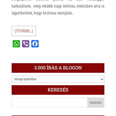
kalkulálunk, még inkább nagy kihívás, miközben arra is
ügyelhetünk, hogy biztosra menjünk…
(TOVÁBB…)
W
V
F
h
i
a
a
b
c
t
e
e
3.000 ÍRÁS A BLOGON
s
r
b
3.000
A
o
ÍRÁS
p
o
KERESÉS
A
p
k
BLOGON