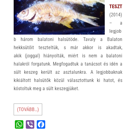
TESZT
(2014)
– a
legjob
b három balatoni halsütöde. Tavaly a Balaton
hekksütőit teszteltük, s már akkor is akadtak,
akik (joggal) hiányolták, miért is nem a balatoni
halakról forgatunk. Megfogadtuk a tanácsot és idén a
sült keszeg került az asztalunkra. A legjobbaknak
kikiáltott halsütők közül választottunk ki hatot, és
kóstoltuk meg a sült keszegjüket.
(TOVÁBB…)
W
V
F
h
i
a