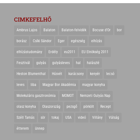
CIMKEFELHŐ
Ambrus Lajos
Balaton
Balaton-felvidék
Bocuse d'Or
bor
borász
Csíki Sándor
Eger
egészség
elhízás
elhízástudomány
Erdély
eu2011
EU Elnökség 2011
Fesztivál
gulyás
gulyásleves
hal
halászlé
Heston Blumenthal
Húsvét
karácsony
kenyér
lecsó
leves
liba
Magyar Bor Akadémia
magyar konyha
Molekuláris gasztronómia
MOMOT
Nemzeti Gulyás Nap
olasz konyha
Olaszország
pezsgő
pörkölt
Recept
Széll Tamás
sör
tokaj
USA
videó
Villány
Válság
étterem
ünnep