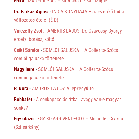
Erika
-
MADRIDI PIAC – Mercado de San Miguel
Dr. Farkas Ágnes
-
INDIA KONYHÁJA – az ezerízű India
változatos ételei (É-D)
Vinczeffy Zsolt
-
AMBRUS LAJOS: Dr. Csávossy György
erdélyi borász, költő
Csíki Sándor
-
SOMLÓI GALUSKA – A Gollerits-Szőcs
somlói galuska története
Nagy Imre
-
SOMLÓI GALUSKA – A Gollerits-Szőcs
somlói galuska története
P. Nóra
-
AMBRUS LAJOS: A lepkegyűjtő
Bobbafet
-
A sonkapácolás titkai, avagy van-e magyar
sonka?
Egy utazó
-
EGY BIZARR VENDÉGLŐ – Micheller Csárda
(Szilsárkány)