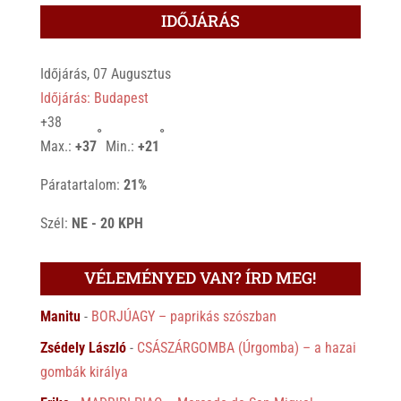
IDŐJÁRÁS
Időjárás, 07 Augusztus
Időjárás: Budapest
+
38
°
°
Max.:
+
37
Min.:
+
21
Páratartalom:
21%
Szél:
NE - 20 KPH
VÉLEMÉNYED VAN? ÍRD MEG!
Manitu
-
BORJÚAGY – paprikás szószban
Zsédely László
-
CSÁSZÁRGOMBA (Úrgomba) – a hazai
gombák királya