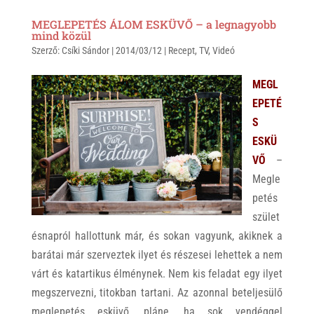
a
b
c
MEGLEPETÉS ÁLOM ESKÜVŐ – a legnagyobb
t
e
e
mind közül
Szerző:
s
Csíki Sándor
r
b
|
2014/03/12
|
Recept
,
TV
,
Videó
A
o
MEGL
p
o
EPETÉ
p
k
S
ESKÜ
VŐ
–
Megle
petés
szület
ésnapról hallottunk már, és sokan vagyunk, akiknek a
barátai már szerveztek ilyet és részesei lehettek a nem
várt és katartikus élménynek. Nem kis feladat egy ilyet
megszervezni, titokban tartani. Az azonnal beteljesülő
meglepetés esküvő, pláne, ha sok vendéggel