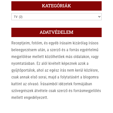
KATEGÓRIÁK
KATEGÓRIÁK
ADATVÉDELEM
Receptjeim, fotóim, és egyéb írásaim kizárólag írásos
beleegyezésem után, a szerző és a forrás egyértelmű
megjelölése mellett közölhetőek más oldalakon, vagy
nyomtatásban. Ez alól kivételt képeznek azok a
gyűjtőportálok, ahol az egész írás nem kerül közlésre,
csak annak első sorai, majd a folytatásért a blogomra
kattint az olvasó. Írásaimból idézetek formájában
szövegrészek átvétele csak szerző és forrásmegjelölés
mellett engedélyezett.