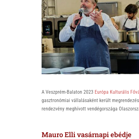
k
A Veszprém-Balaton 2023
Európa Kulturális Főv
gasztronómiai vállalásaként került megrendezé
rendezvény meghívott vendégországa Olaszorszá
Mauro Elli vasárnapi ebédje