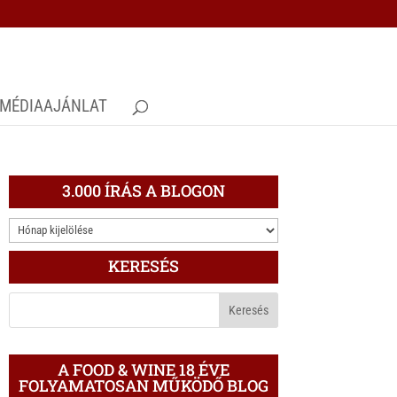
MÉDIAAJÁNLAT
3.000 ÍRÁS A BLOGON
3.000
ÍRÁS
KERESÉS
A
BLOGON
A FOOD & WINE 18 ÉVE
FOLYAMATOSAN MŰKÖDŐ BLOG