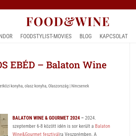
ÁNDOR
FOODSTYLIST-MOVIES
BLOG
KAPCSOLAT
S EBÉD – Balaton Wine
tközi konyha
,
olasz konyha
,
Olaszország
|
Nincsenek
BALATON WINE & GOURMET 2024
–
2024.
szeptember 6-8 között idén is sor került a
Balaton
Wine&Gourmet fesztivál
ra Veszprémben. A