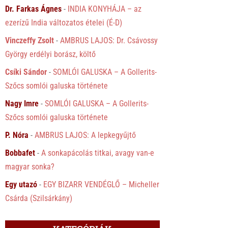
Dr. Farkas Ágnes
-
INDIA KONYHÁJA – az
ezerízű India változatos ételei (É-D)
Vinczeffy Zsolt
-
AMBRUS LAJOS: Dr. Csávossy
György erdélyi borász, költő
Csíki Sándor
-
SOMLÓI GALUSKA – A Gollerits-
Szőcs somlói galuska története
Nagy Imre
-
SOMLÓI GALUSKA – A Gollerits-
Szőcs somlói galuska története
P. Nóra
-
AMBRUS LAJOS: A lepkegyűjtő
Bobbafet
-
A sonkapácolás titkai, avagy van-e
magyar sonka?
Egy utazó
-
EGY BIZARR VENDÉGLŐ – Micheller
Csárda (Szilsárkány)