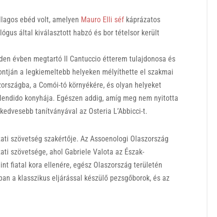
llagos ebéd volt, amelyen
Mauro Elli séf
káprázatos
ógus által kiválasztott habzó és bor tételsor került
inden évben megtartó Il Cantuccio étterem tulajdonosa és
pontján a legkiemeltebb helyeken mélyíthette el szakmai
zországba, a Comói-tó környékére, és olyan helyeket
Splendido konyhája. Egészen addig, amíg meg nem nyitotta
egkedvesebb tanítványával az Osteria L’Abbicci-t.
zati szövetség szakértője. Az Assoenologi Olaszország
zati szövetsége, ahol Gabriele Valota az Észak-
int fiatal kora ellenére, egész Olaszország területén
ban a klasszikus eljárással készülő pezsgőborok, és az