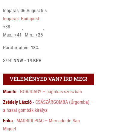
Időjárás, 06 Augusztus
Időjárás: Budapest
+
38
°
°
Max.:
+
41
Min.:
+
25
Páratartalom:
18%
Szél:
NNW - 14 KPH
VÉLEMÉNYED VAN? ÍRD MEG!
Manitu
-
BORJÚAGY – paprikás szószban
Zsédely László
-
CSÁSZÁRGOMBA (Úrgomba) –
a hazai gombák királya
Erika
-
MADRIDI PIAC – Mercado de San
Miguel