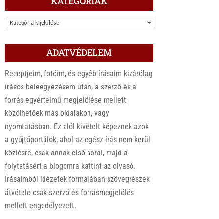
KATEGÓRIÁK
KATEGÓRIÁK
ADATVÉDELEM
Receptjeim, fotóim, és egyéb írásaim kizárólag
írásos beleegyezésem után, a szerző és a
forrás egyértelmű megjelölése mellett
közölhetőek más oldalakon, vagy
nyomtatásban. Ez alól kivételt képeznek azok
a gyűjtőportálok, ahol az egész írás nem kerül
közlésre, csak annak első sorai, majd a
folytatásért a blogomra kattint az olvasó.
Írásaimból idézetek formájában szövegrészek
átvétele csak szerző és forrásmegjelölés
mellett engedélyezett.