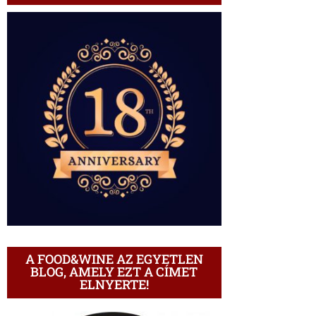
A FOOD&WINE AZ EGYETLEN
BLOG, AMELY EZT A CÍMET
ELNYERTE!