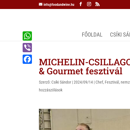
info@foodandwine.hu
FŐOLDAL
CSÍKI S
W
h
V
MICHELIN-CSILLAGO
a
i
& Gourmet fesztivál
F
t
b
a
s
Szerző:
Csíki Sándor
|
2024/09/14
|
Chef
,
Fesztivál
,
nemze
e
c
hozzászólások
A
r
e
p
b
p
o
o