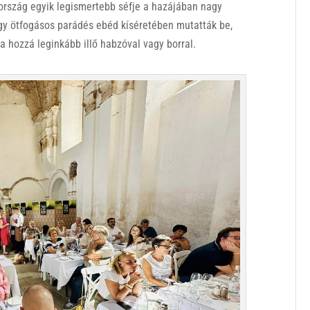
ország egyik legismertebb séfje a hazájában nagy
 egy ötfogásos parádés ebéd kíséretében mutatták be,
 a hozzá leginkább illő habzóval vagy borral.