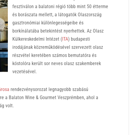
fesztiválon a balatoni régió több mint 50 étterme
és borászata mellett, a látogatók Olaszország
gasztronómiai különlegességeibe és
borkínálatába betekintést nyerhettek. Az Olasz
Külkereskedelmi Intézet (
ITA
) budapesti
irodájának közreműködésével szervezett olasz
részvétel keretében számos bemutatóra és
kóstolóra került sor neves olasz szakemberek
vezetésével.
árosa
rendezvénysorozat legnagyobb szabású
sre a Balaton Wine & Gourmet Veszprémben, ahol a
g volt.