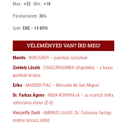
°
°
Max.:
+
32
Min.:
+
18
Páratartalom:
36%
Szél:
ENE - 14 KPH
VÉLEMÉNYED VAN? ÍRD MEG!
Manitu
-
BORJÚAGY – paprikás szószban
Zsédely László
-
CSÁSZÁRGOMBA (Úrgomba) – a hazai
gombák királya
Erika
-
MADRIDI PIAC – Mercado de San Miguel
Dr. Farkas Ágnes
-
INDIA KONYHÁJA – az ezerízű India
változatos ételei (É-D)
Vinczeffy Zsolt
-
AMBRUS LAJOS: Dr. Csávossy György
erdélyi borász, költő