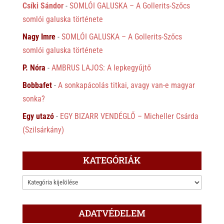
Csíki Sándor
-
SOMLÓI GALUSKA – A Gollerits-Szőcs
somlói galuska története
Nagy Imre
-
SOMLÓI GALUSKA – A Gollerits-Szőcs
somlói galuska története
P. Nóra
-
AMBRUS LAJOS: A lepkegyűjtő
Bobbafet
-
A sonkapácolás titkai, avagy van-e magyar
sonka?
Egy utazó
-
EGY BIZARR VENDÉGLŐ – Micheller Csárda
(Szilsárkány)
KATEGÓRIÁK
KATEGÓRIÁK
ADATVÉDELEM