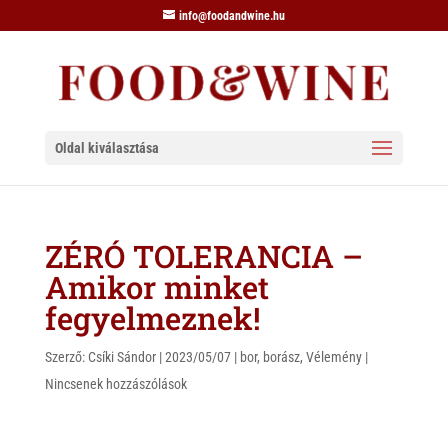
info@foodandwine.hu
Oldal kiválasztása
ZÉRÓ TOLERANCIA –
Amikor minket
fegyelmeznek!
Szerző:
Csíki Sándor
|
2023/05/07
|
bor
,
borász
,
Vélemény
|
Nincsenek hozzászólások