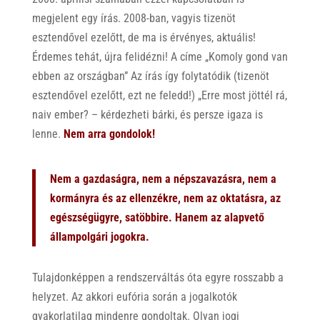
megjelent egy írás. 2008-ban, vagyis tizenöt
esztendővel ezelőtt, de ma is érvényes, aktuális!
Érdemes tehát, újra felidézni! A címe „Komoly gond van
ebben az országban” Az írás így folytatódik (tizenöt
esztendővel ezelőtt, ezt ne feledd!) „Erre most jöttél rá,
naiv ember? – kérdezheti bárki, és persze igaza is
lenne.
Nem arra gondolok!
Nem a gazdaságra, nem a népszavazásra, nem a
kormányra és az ellenzékre, nem az oktatásra, az
egészségügyre, satöbbire. Hanem az alapvető
állampolgári jogokra.
Tulajdonképpen a rendszerváltás óta egyre rosszabb a
helyzet. Az akkori eufória során a jogalkotók
gyakorlatilag mindenre gondoltak. Olyan jogi