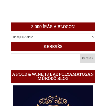
3.000 ÍRÁS A BLOGON
3.000
ÍRÁS
KERESÉS
A
BLOGON
A FOOD & WINE 18 ÉVE FOLYAMATOSAN
MŰKÖDŐ BLOG