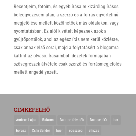
Receptjeim, fotóim, és egyéb írásaim kizárólag írásos
beleegyezésem után, a szerző és a forrás egyértelmű
megjelölése mellett közölhetőek más oldalakon, vagy
nyomtatásban. Ez alól kivételt képeznek azok a
gyűjtőportálok, ahol az egész írás nem kerül közlésre,
csak annak első sorai, majd a folytatásért a blogomra
kattint az olvasó. Írásaimból idézetek formájában
szövegrészek átvétele csak szerző és forrásmegjelölés
mellett engedélyezett.
CIMKEFELHŐ
Ambrus Lajos
Balaton
Balaton-felvidék
Bocuse d'Or
bor
borász
Csíki Sándor
Eger
egészség
elhízás