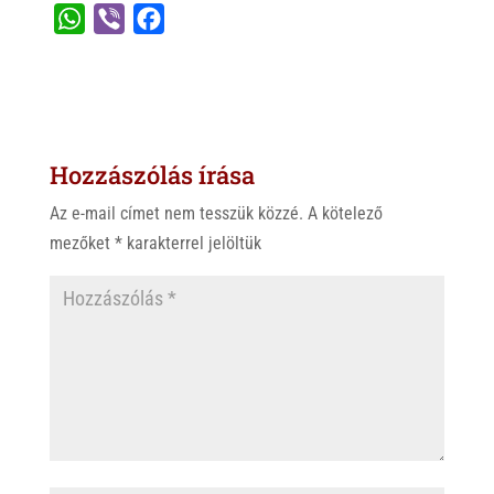
W
V
F
h
i
a
a
b
c
t
e
e
s
r
b
Hozzászólás írása
A
o
p
o
Az e-mail címet nem tesszük közzé.
A kötelező
p
k
mezőket
*
karakterrel jelöltük