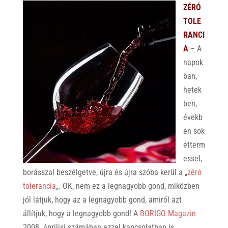
ZÉRÓ
TOLE
RANCI
A
– A
napok
ban,
hetek
ben,
évekb
en sok
étterm
essel,
borásszal beszélgetve, újra és újra szóba kerül a „
zéró
tolerancia
„. OK, nem ez a legnagyobb gond, miközben
jól látjuk, hogy az a legnagyobb gond, amiről azt
állítjuk, hogy a legnagyobb gond! A
BORIGO Magazin
2008. áprilisi számában ezzel kapcsolatban is