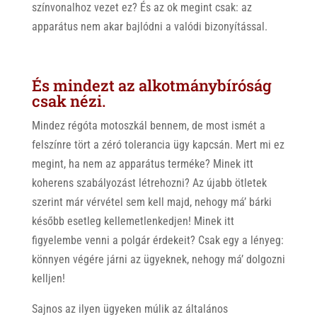
színvonalhoz vezet ez? És az ok megint csak: az
apparátus nem akar bajlódni a valódi bizonyítással.
És mindezt az alkotmánybíróság
csak nézi.
Mindez régóta motoszkál bennem, de most ismét a
felszínre tört a zéró tolerancia ügy kapcsán. Mert mi ez
megint, ha nem az apparátus terméke? Minek itt
koherens szabályozást létrehozni? Az újabb ötletek
szerint már vérvétel sem kell majd, nehogy má’ bárki
később esetleg kellemetlenkedjen! Minek itt
figyelembe venni a polgár érdekeit? Csak egy a lényeg:
könnyen végére járni az ügyeknek, nehogy má’ dolgozni
kelljen!
Sajnos az ilyen ügyeken múlik az általános