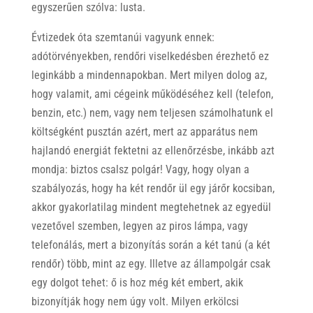
egyszerűen szólva: lusta.
Évtizedek óta szemtanúi vagyunk ennek:
adótörvényekben, rendőri viselkedésben érezhető ez
leginkább a mindennapokban. Mert milyen dolog az,
hogy valamit, ami cégeink működéséhez kell (telefon,
benzin, etc.) nem, vagy nem teljesen számolhatunk el
költségként pusztán azért, mert az apparátus nem
hajlandó energiát fektetni az ellenőrzésbe, inkább azt
mondja: biztos csalsz polgár! Vagy, hogy olyan a
szabályozás, hogy ha két rendőr ül egy járőr kocsiban,
akkor gyakorlatilag mindent megtehetnek az egyedül
vezetővel szemben, legyen az piros lámpa, vagy
telefonálás, mert a bizonyítás során a két tanú (a két
rendőr) több, mint az egy. Illetve az állampolgár csak
egy dolgot tehet: ő is hoz még két embert, akik
bizonyítják hogy nem úgy volt. Milyen erkölcsi