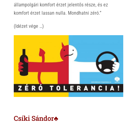
állampolgári komfort érzet jelentős része, és ez
komfort érzet lassan nulla. Mondhatni zéró.”
(Idézet vége …)
Csíki Sándor♣