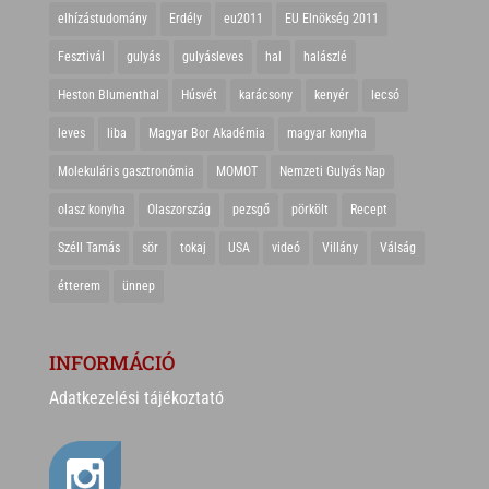
elhízástudomány
Erdély
eu2011
EU Elnökség 2011
Fesztivál
gulyás
gulyásleves
hal
halászlé
Heston Blumenthal
Húsvét
karácsony
kenyér
lecsó
leves
liba
Magyar Bor Akadémia
magyar konyha
Molekuláris gasztronómia
MOMOT
Nemzeti Gulyás Nap
olasz konyha
Olaszország
pezsgő
pörkölt
Recept
Széll Tamás
sör
tokaj
USA
videó
Villány
Válság
étterem
ünnep
INFORMÁCIÓ
Adatkezelési tájékoztató