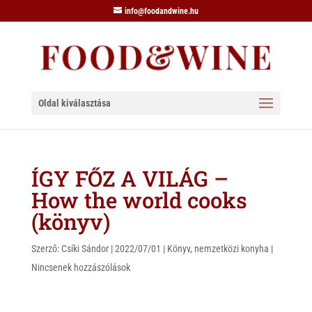
info@foodandwine.hu
Oldal kiválasztása
ÍGY FŐZ A VILÁG –
How the world cooks
(könyv)
Szerző:
Csíki Sándor
|
2022/07/01
|
Könyv
,
nemzetközi konyha
|
Nincsenek hozzászólások