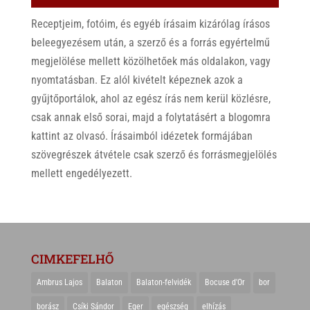
Receptjeim, fotóim, és egyéb írásaim kizárólag írásos
beleegyezésem után, a szerző és a forrás egyértelmű
megjelölése mellett közölhetőek más oldalakon, vagy
nyomtatásban. Ez alól kivételt képeznek azok a
gyűjtőportálok, ahol az egész írás nem kerül közlésre,
csak annak első sorai, majd a folytatásért a blogomra
kattint az olvasó. Írásaimból idézetek formájában
szövegrészek átvétele csak szerző és forrásmegjelölés
mellett engedélyezett.
CIMKEFELHŐ
Ambrus Lajos
Balaton
Balaton-felvidék
Bocuse d'Or
bor
borász
Csíki Sándor
Eger
egészség
elhízás