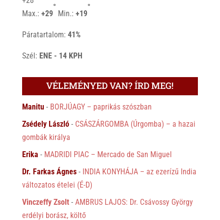
+
28
°
°
Max.:
+
29
Min.:
+
19
Páratartalom:
41%
Szél:
ENE - 14 KPH
VÉLEMÉNYED VAN? ÍRD MEG!
Manitu
-
BORJÚAGY – paprikás szószban
Zsédely László
-
CSÁSZÁRGOMBA (Úrgomba) – a hazai
gombák királya
Erika
-
MADRIDI PIAC – Mercado de San Miguel
Dr. Farkas Ágnes
-
INDIA KONYHÁJA – az ezerízű India
változatos ételei (É-D)
Vinczeffy Zsolt
-
AMBRUS LAJOS: Dr. Csávossy György
erdélyi borász, költő