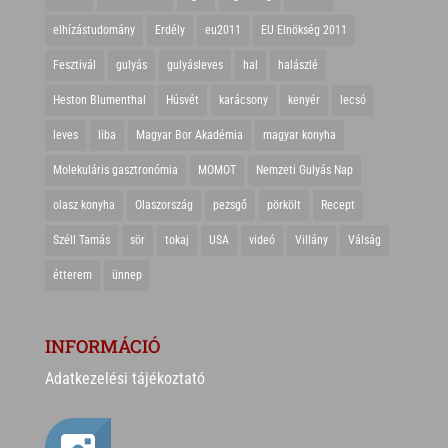
elhízástudomány
Erdély
eu2011
EU Elnökség 2011
Fesztivál
gulyás
gulyásleves
hal
halászlé
Heston Blumenthal
Húsvét
karácsony
kenyér
lecsó
leves
liba
Magyar Bor Akadémia
magyar konyha
Molekuláris gasztronómia
MOMOT
Nemzeti Gulyás Nap
olasz konyha
Olaszország
pezsgő
pörkölt
Recept
Széll Tamás
sör
tokaj
USA
videó
Villány
Válság
étterem
ünnep
INFORMÁCIÓ
Adatkezelési tájékoztató