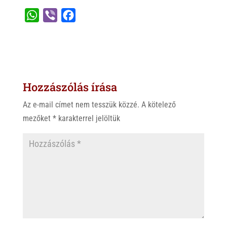
W
V
F
h
i
a
a
b
c
t
e
e
s
r
b
Hozzászólás írása
A
o
p
o
Az e-mail címet nem tesszük közzé.
A kötelező
p
k
mezőket
*
karakterrel jelöltük