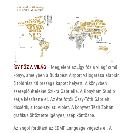
ÍGY FŐZ A VILÁG
– Megjelent az „Így főz a világ” című
könyv, amelyben a Budapest Airport válogatása alapján
5 földrész 48 országa kapott helyett. A könyvben
szereplő ételeket Szikra Gabriella, A Konyhám Stúdió
séfje készítette el. Az ételfotók Őszy-Tóth Gábrielt
dicsérik, a food-stylist: Violet. A könyvet Tézli Zoltán
grafikus öltöztette igényes, szép köntösbe.
Az angol fordítást az EDMF Language végezte el. A