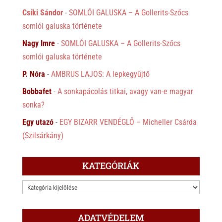
Csíki Sándor
-
SOMLÓI GALUSKA – A Gollerits-Szőcs
somlói galuska története
Nagy Imre
-
SOMLÓI GALUSKA – A Gollerits-Szőcs
somlói galuska története
P. Nóra
-
AMBRUS LAJOS: A lepkegyűjtő
Bobbafet
-
A sonkapácolás titkai, avagy van-e magyar
sonka?
Egy utazó
-
EGY BIZARR VENDÉGLŐ – Micheller Csárda
(Szilsárkány)
KATEGÓRIÁK
KATEGÓRIÁK
ADATVÉDELEM