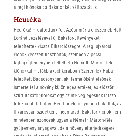
a régi klónokat; a Bakator két változatát is.
Heuréka
Heuréka! – kiáltottunk fel. Azóta már a diószegiek Heit
Loránd vezetésével új Bakator-ültevényeket
telepítettek vissza Bihardiószegre. A régi újvárosi
klónok vesszeit használták, szemben a pécsi
fajtagyűjteményben fellelhető Németh Márton-féle
klónokkal – utóbbiakból korábban Szeremley Huba
telepített Badacsonyban, aki termelőként elsőnek
ismerte fel a növény különleges értékét, és először
szűrt Bakator-borokat egy szinte véglegesnek látszó
tetszhalott-lét után. Heit Lóriék jó nyomon haladtak, az
Újvárosban szigetként megmaradt Bakator-klónok nem
mindenben azonosak ugyan a Németh Márton-féle
gyűjtemény anyagával, de a növény elterjedtségére