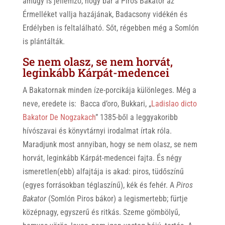
amúgy is jellemző, hogy bár a Piros Bakator az
Érmelléket vallja hazájának, Badacsony vidékén és
Erdélyben is feltalálható. Sőt, régebben még a Somlón
is plántálták.
Se nem olasz, se nem horvát,
leginkább Kárpát-medencei
A Bakatornak minden íze-porcikája különleges. Még a
neve, eredete is: Bacca d’oro, Bukkari, „
Ladislao dicto
Bakator De Nogzakach
” 1385-ből a leggyakoribb
hívószavai és könyvtárnyi irodalmat írtak róla.
Maradjunk most annyiban, hogy se nem olasz, se nem
horvát, leginkább Kárpát-medencei fajta. És négy
ismeretlen(ebb) alfajtája is akad: piros, tüdőszínű
(egyes forrásokban téglaszínű), kék és fehér. A
Piros
Bakator
(Somlón Piros bákor) a legismertebb; fürtje
középnagy, egyszerű és ritkás. Szeme gömbölyű,