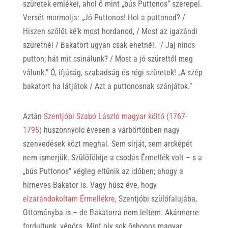
szüretek emlékei, ahol ő mint „bús Puttonos” szerepel.
Versét mormolja: „Jó Puttonos! Hol a puttonod? /
Hiszen szőlőt ké’k most hordanod, / Most az igazándi
szüretnél / Bakatort ugyan csak ehetnél. / Jaj nincs
putton; hát mit csinálunk? / Most a jó szürettől meg
válunk.” Ó, ifjúság, szabadság és régi szüretek! „A szép
bakatort ha látjátok / Azt a puttonosnak szánjátok.”
Aztán
Szentjóbi Szabó László magyar költő (1767-
1795)
huszonnyolc évesen a várbörtönben nagy
szenvedések közt meghal. Sem sírját, sem arcképét
nem ismerjük. Szülőföldje a csodás Érmellék volt – s a
„bús Puttonos” végleg eltűnik az időben; ahogy a
hírneves Bakator is. Vagy húsz éve, hogy
elzarándokoltam Érmellékre,
Szentjóbi szülőfalujába,
Ottományba is – de Bakatorra nem leltem. Akármerre
fordultunk, végóra. Mint oly sok őshonos magyar