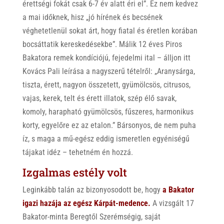
érettségi fokát csak 6-7 év alatt éri el”. Ez nem kedvez
a mai időknek, hisz „jó hírének és becsének
véghetetlenül sokat árt, hogy fiatal és éretlen korában
bocsáttatik kereskedésekbe”. Málik 12 éves Piros
Bakatora remek kondíciójú, fejedelmi ital – álljon itt
Kovács Pali leírása a nagyszerű tételről: „Aranysárga,
tiszta, érett, nagyon összetett, gyümölcsös, citrusos,
vajas, kerek, telt és érett illatok, szép élő savak,
komoly, harapható gyümölcsös, fűszeres, harmonikus
korty, egyelőre ez az etalon.” Bársonyos, de nem puha
íz, s maga a mű-egész eddig ismeretlen egyéniségű
tájakat idéz – tehetném én hozzá.
Izgalmas estély volt
Leginkább talán az bizonyosodott be, hogy
a Bakator
igazi hazája az egész Kárpát-medence.
A vizsgált 17
Bakator-minta Beregtől Szerémségig, saját