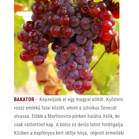
BAKATOR
– Képzeljünk el egy magyar költőt. Kufstein
rossz emlékű falai között, amint a sztoikus Senecát
olvassa. Előbb a Martinovics-pörben halálra ítélik, de
csak várbörtönt kap. A bölcs és derűs latint fordítgatja.
Közben a napfényes kert idillje hívja, régvolt érmelléki