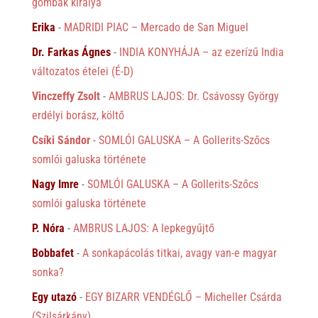
gombák királya
Erika
-
MADRIDI PIAC – Mercado de San Miguel
Dr. Farkas Ágnes
-
INDIA KONYHÁJA – az ezerízű India
változatos ételei (É-D)
Vinczeffy Zsolt
-
AMBRUS LAJOS: Dr. Csávossy György
erdélyi borász, költő
Csíki Sándor
-
SOMLÓI GALUSKA – A Gollerits-Szőcs
somlói galuska története
Nagy Imre
-
SOMLÓI GALUSKA – A Gollerits-Szőcs
somlói galuska története
P. Nóra
-
AMBRUS LAJOS: A lepkegyűjtő
Bobbafet
-
A sonkapácolás titkai, avagy van-e magyar
sonka?
Egy utazó
-
EGY BIZARR VENDÉGLŐ – Micheller Csárda
(Szilsárkány)