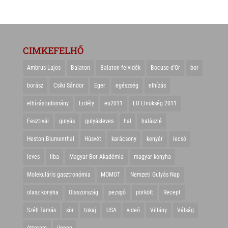
CIMKEFELHŐ
Ambrus Lajos
Balaton
Balaton-felvidék
Bocuse d'Or
bor
borász
Csíki Sándor
Eger
egészség
elhízás
elhízástudomány
Erdély
eu2011
EU Elnökség 2011
Fesztivál
gulyás
gulyásleves
hal
halászlé
Heston Blumenthal
Húsvét
karácsony
kenyér
lecsó
leves
liba
Magyar Bor Akadémia
magyar konyha
Molekuláris gasztronómia
MOMOT
Nemzeti Gulyás Nap
olasz konyha
Olaszország
pezsgő
pörkölt
Recept
Széll Tamás
sör
tokaj
USA
videó
Villány
Válság
étterem
ünnep