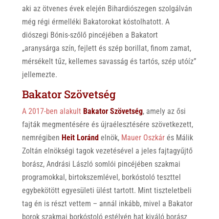
aki az ötvenes évek elején Bihardiószegen szolgálván
még régi érmelléki Bakatorokat kóstolhatott. A
diószegi Bónis-szőlő pincéjében a Bakatort
„aranysárga szín, fejlett és szép borillat, finom zamat,
mérsékelt tűz, kellemes savasság és tartós, szép utóíz”
jellemezte.
Bakator Szövetség
A 2017-ben alakult
Bakator Szövetség
, amely az ősi
fajták megmentésére és újraélesztésére szövetkezett,
nemrégiben
Heit Loránd
elnök,
Mauer Oszkár
és Málik
Zoltán elnökségi tagok vezetésével a jeles fajtagyűjtő
borász, Andrási László somlói pincéjében szakmai
programokkal, birtokszemlével, borkóstoló teszttel
egybekötött egyesületi ülést tartott. Mint tiszteletbeli
tag én is részt vettem – annál inkább, mivel a Bakator
borok szakmai borkóstoló estélyén hat kiváló borász