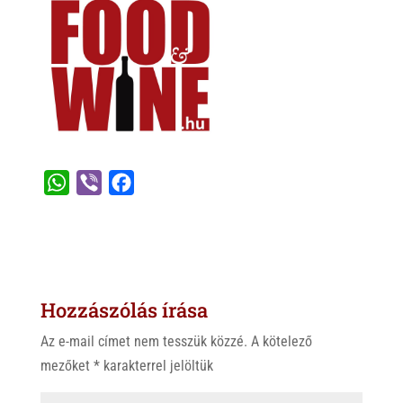
W
V
F
h
i
a
a
b
c
t
e
e
s
r
b
Hozzászólás írása
A
o
p
o
Az e-mail címet nem tesszük közzé.
A kötelező
p
k
mezőket
*
karakterrel jelöltük