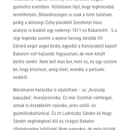
gyümölcs esetében. Különösen fájó, hogy leghíresebb
termőhelyén, Bihardiószegen is csak a hírét találtam,
pedig a diószegi Zichy-pincéből Széchenyi húsz
aranyat is kiadott egy vedernyi 1811-es Bakatorért. S a
régi legenda szerint a walesi herceg, később VII.
Edvárd angol angol király, egyedül a Károlyiaktól kapott
Bakatort volt hajlandó fogyasztani, de nem kínált
belőle senkit. Nem kell más bor, mint ez, és úgy osztom
be, hogy kitartson, amíg élek!, mondta a partiumi
nedűről.
Máramaros határába is eljutottam – az „Avasság
kapujába”, Avasújvárosba. Ez már Szatmár vármegye,
annak is északkeleti csücske, jeles szőlő- és
gyümölcskultúrával. És itt Ludróczky Sándor és Nagy
Sándor segítségével élő és virágzó Bakator-
ültetvényekre találtunk! Nem nagyokra, de még őrizték