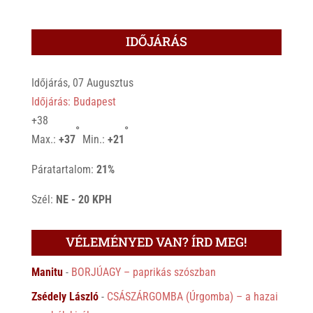
IDŐJÁRÁS
Időjárás, 07 Augusztus
Időjárás: Budapest
+
38
°
°
Max.:
+
37
Min.:
+
21
Páratartalom:
21%
Szél:
NE - 20 KPH
VÉLEMÉNYED VAN? ÍRD MEG!
Manitu
-
BORJÚAGY – paprikás szószban
Zsédely László
-
CSÁSZÁRGOMBA (Úrgomba) – a hazai