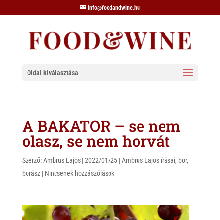
info@foodandwine.hu
Oldal kiválasztása
A BAKATOR – se nem
olasz, se nem horvát
Szerző:
Ambrus Lajos
|
2022/01/25
|
Ambrus Lajos írásai
,
bor
,
borász
|
Nincsenek hozzászólások