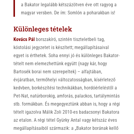
a Bakator legalább kétszázötven éve ott ragyog a
magyar versben. De ím: Somlón a poharakban is!
Különleges tételek
Kovács Pál
borszakíró, szintén tiszteletbeli tag,
kóstolási jegyzetet is készített; megállapításaival
egyet is érthetek. Soha ennyi jó és különleges Bakator-
tételt nem elemezhettünk együtt (nagy kár, hogy
Bartosék borai nem szerepeltek) – alfajtában,
évjáratban, termőhelyi változatosságban, kísérletező
kedvben, borkészítési technikákban, hordóérleléstől a
Pet-Nat, natúrborokig, amforás, palackos, tartálymintás
stb. formákban. És megegyeztünk abban is, hogy a régi
tételt igazolva Málik Zoli 2010-es badacsonyi Bakatora
az etalon. A régi tétel Gyürky Antal vagy kétszáz éves
megállapításaiból származik: a „Bakator borának kellő