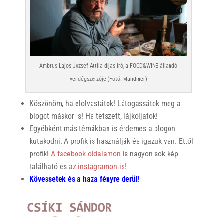
Ambrus Lajos József Attila-díjas író, a FOOD&WINE állandó
vendégszerzője (Fotó: Mandiner)
Köszönöm, ha elolvastátok! Látogassátok meg a
blogot máskor is! Ha tetszett, lájkoljatok!
Egyébként más témákban is érdemes a blogon
kutakodni. A profik is használják és igazuk van. Ettől
profik!
A facebook oldalamon
is nagyon sok kép
található és
az instagramon is!
Kövessetek és a haza fényre derül!