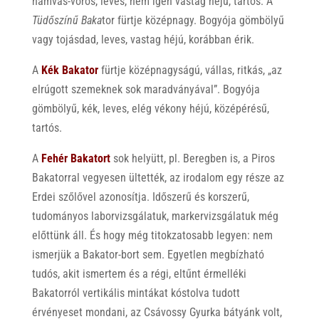
hamvas-vörös, leves, nem igen vastag héjú, tartós. A
Tüdőszínű Baka
tor fürtje középnagy. Bogyója gömbölyű
vagy tojásdad, leves, vastag héjú, korábban érik.
A
Kék Bakator
fürtje középnagyságú, vállas, ritkás, „az
elrúgott szemeknek sok maradványával”. Bogyója
gömbölyű, kék, leves, elég vékony héjú, középérésű,
tartós.
A
Fehér Bakatort
sok helyütt, pl. Beregben is, a Piros
Bakatorral vegyesen ültették, az irodalom egy része az
Erdei szőlővel azonosítja. Időszerű és korszerű,
tudományos laborvizsgálatuk, markervizsgálatuk még
előttünk áll. És hogy még titokzatosabb legyen: nem
ismerjük a Bakator-bort sem. Egyetlen megbízható
tudós, akit ismertem és a régi, eltűnt érmelléki
Bakatorról vertikális mintákat kóstolva tudott
érvényeset mondani, az Csávossy Gyurka bátyánk volt,