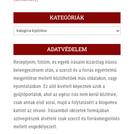
KATEGÓRIÁK
KATEGÓRIÁK
ADATVÉDELEM
Receptjeim, fotóim, és egyéb írásaim kizárólag írásos
beleegyezésem után, a szerző és a forrás egyértelmű
megjelölése mellett közölhetőek más oldalakon, vagy
nyomtatásban. Ez alól kivételt képeznek azok a
gyűjtőportálok, ahol az egész írás nem kerül közlésre,
csak annak első sorai, majd a folytatásért a blogomra
kattint az olvasó. Írásaimból idézetek formájában
szövegrészek átvétele csak szerző és forrásmegjelölés
mellett engedélyezett.