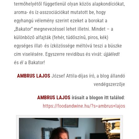
termőhelyétől függetlenül olyan közös alapkondíciókat,
aroma- és íz-asszociációkat mutatott be, hogy
egyhangú vélemény szerint ezeket a borokat a
„Bakator” megnevezéssel lehet illetni. Mindet – a
különböző alfajták (fehér, tüdőszínű, piros, kék)
egységes illat- és ízközössége méltóvá teszi a büszke
cím viselésére. Egyszerre revidibus és vivát:
újjáéledt
és
él
a Bakator!
AMBRUS LAJOS
József Attila-díjas író, a blog állandó
vendégszerzője
AMBRUS LAJOS
írásait a blogon itt találod
:
https://foodandwine.hu/?s=ambrus+lajos