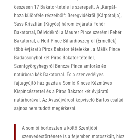
összesen 17 Bakator-tétele is szerepelt. A „Kárpát-
haza különféle részeiből”: Beregvidékről (Kárpátalja),
Sass Krisztián (Kígyós) három évjáratú Fehér
Bakatorral, Délvidékről a Maurer Pince szerémi Fehér
Bakatorral, a Heit Pince Bihardiószegről (Érmellék)
több évjáratú Piros Bakator tételekkel, a Málik Pince
Badacsonyból két Piros Bakator-tétellel,
Szentgyörgyhegyről Bencze Pince amforás és
natúrbora kék Bakatorral. És a szenvedélyes
fajtagyűjtő házigazda a Somló Kincse Kézműves
Kispincészettel és a Piros Bakator két évjáratú
natúrborával. Az Avasújvárost képviselő Bartos család
sajnos nem tudott megérkezni.
A somlói borteszten a költő Szentjóbi
szenvedéstörténete is a fejemben motoszkált, hisz