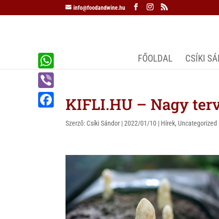
info@foodandwine.hu
FŐOLDAL
CSÍKI S
W
h
V
KIFLI.HU – Nagy terv
a
i
F
t
Szerző:
Csíki Sándor
|
2022/01/10
|
Hírek
,
Uncategorized
b
a
s
e
c
A
r
e
p
b
p
o
o