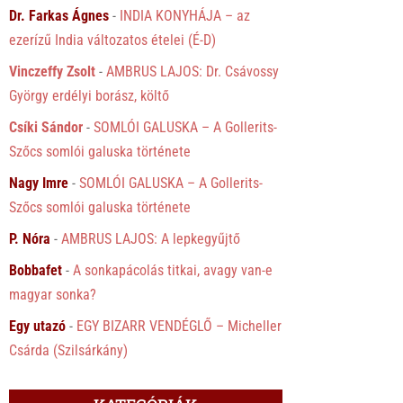
Dr. Farkas Ágnes
-
INDIA KONYHÁJA – az
ezerízű India változatos ételei (É-D)
Vinczeffy Zsolt
-
AMBRUS LAJOS: Dr. Csávossy
György erdélyi borász, költő
Csíki Sándor
-
SOMLÓI GALUSKA – A Gollerits-
Szőcs somlói galuska története
Nagy Imre
-
SOMLÓI GALUSKA – A Gollerits-
Szőcs somlói galuska története
P. Nóra
-
AMBRUS LAJOS: A lepkegyűjtő
Bobbafet
-
A sonkapácolás titkai, avagy van-e
magyar sonka?
Egy utazó
-
EGY BIZARR VENDÉGLŐ – Micheller
Csárda (Szilsárkány)