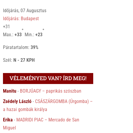
Időjárás, 07 Augusztus
Időjárás: Budapest
+
31
°
°
Max.:
+
33
Min.:
+
23
Páratartalom:
39%
Szél:
N - 27 KPH
VÉLEMÉNYED VAN? ÍRD MEG!
Manitu
-
BORJÚAGY – paprikás szószban
Zsédely László
-
CSÁSZÁRGOMBA (Úrgomba) –
a hazai gombák királya
Erika
-
MADRIDI PIAC – Mercado de San
Miguel