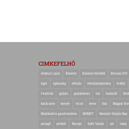
CIMKEFELHŐ
Ambrus Lajos
Balaton
Balaton-felvidék
Bocuse d'Or
Eger
egészség
elhízás
elhízástudomány
Erdély
Fesztivál
gulyás
gulyásleves
hal
halászlé
Hes
karácsony
kenyér
lecsó
leves
liba
Magyar Bo
Molekuláris gasztronómia
MOMOT
Nemzeti Gulyás Nap
pezsgő
pörkölt
Recept
Széll Tamás
sör
tokaj