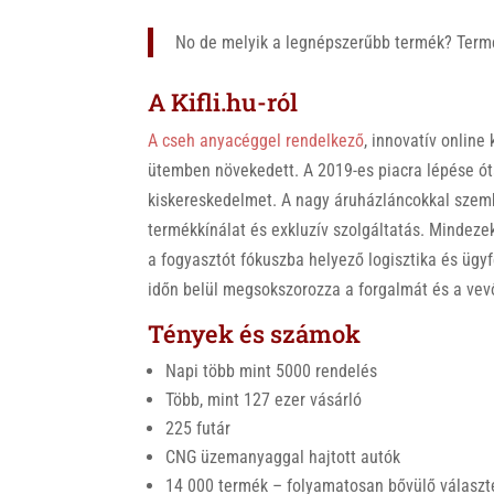
No de melyik a legnépszerűbb termék? Termé
A Kifli.hu-ról
A cseh anyacéggel rendelkező
, innovatív online
ütemben növekedett. A 2019-es piacra lépése óta
kiskereskedelmet. A nagy áruházláncokkal szembe
termékkínálat és exkluzív szolgáltatás. Mindezek 
a fogyasztót fókuszba helyező logisztika és ügy
időn belül megsokszorozza a forgalmát és a vev
Tények és számok
Napi több mint 5000 rendelés
Több, mint 127 ezer vásárló
225 futár
CNG üzemanyaggal hajtott autók
14 000 termék – folyamatosan bővülő választ