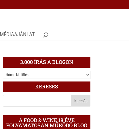
MÉDIAAJÁNLAT
3.000 ÍRÁS A BLOGON
3.000
ÍRÁS
KERESÉS
A
BLOGON
A FOOD & WINE 18 ÉVE
FOLYAMATOSAN MŰKÖDŐ BLOG