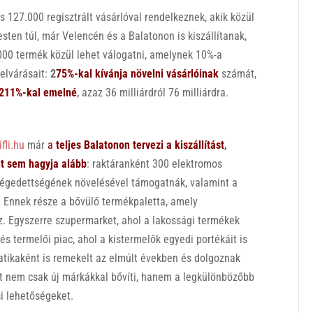
 127.000 regisztrált vásárlóval rendelkeznek, akik közül
sten túl, már Velencén és a Balatonon is kiszállítanak,
000 termék közül lehet válogatni, amelynek 10%-a
elvárásait:
2
75%-kal kívánja növelni vásárlóinak
számát,
 211%-kal emelné
, azaz 36 milliárdról 76 milliárdra.
ifli.hu
már
a
teljes Balatonon tervezi a kiszállítást
,
eit sem hagyja alább
: raktáranként 300 elektromos
k elégedettségének növelésével támogatnák, valamint a
. Ennek része a bővülő termékpaletta, amely
. Egyszerre szupermarket, ahol a lakossági termékek
 és termelői piac, ahol a kistermelők egyedi portékáit is
patikaként is remekelt az elmúlt években és dolgoznak
át nem csak új márkákkal bővíti, hanem a legkülönbözőbb
si lehetőségeket.