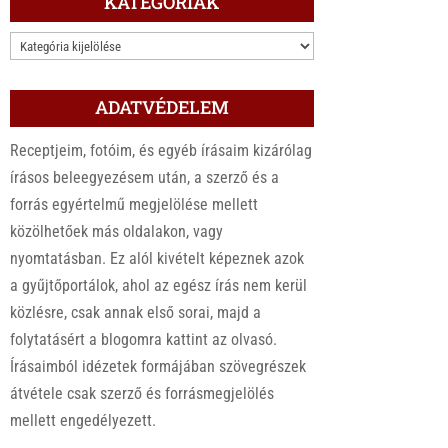
KATEGÓRIÁK
KATEGÓRIÁK
ADATVÉDELEM
Receptjeim, fotóim, és egyéb írásaim kizárólag
írásos beleegyezésem után, a szerző és a
forrás egyértelmű megjelölése mellett
közölhetőek más oldalakon, vagy
nyomtatásban. Ez alól kivételt képeznek azok
a gyűjtőportálok, ahol az egész írás nem kerül
közlésre, csak annak első sorai, majd a
folytatásért a blogomra kattint az olvasó.
Írásaimból idézetek formájában szövegrészek
átvétele csak szerző és forrásmegjelölés
mellett engedélyezett.