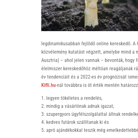
k
legdinamikusabban fejlődő online kereskedő. A
közvélemény kutatást végzett, amelybe mind a 
Ausztria) – ahol jelen vannak – bevonták, hogy f
élelmiszer kereskedőhöz méltóan reagáljanak rá.
év tendenciáit és a 2022-es év prognózisát isme
Kifli.hu
-nál továbbra is öt érték mentén határoz
legyen tökéletes a rendelés,
mindig a vásárlónak adnak igazat,
szupergyors ügyfélszolgálattal állnak rendelk
kedves futárok szállítanak ki és
apró ajándékokkal teszik még emelkedettebbé