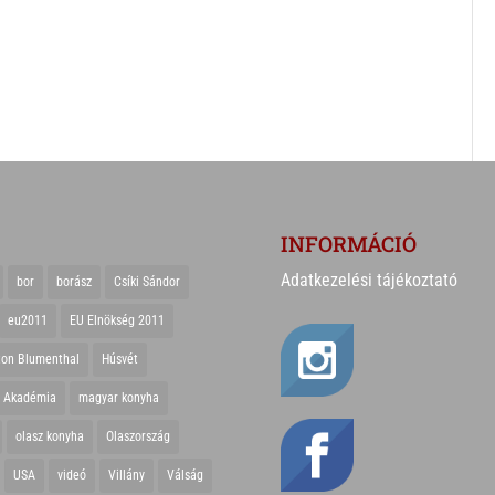
INFORMÁCIÓ
Adatkezelési tájékoztató
bor
borász
Csíki Sándor
eu2011
EU Elnökség 2011
ton Blumenthal
Húsvét
r Akadémia
magyar konyha
olasz konyha
Olaszország
USA
videó
Villány
Válság