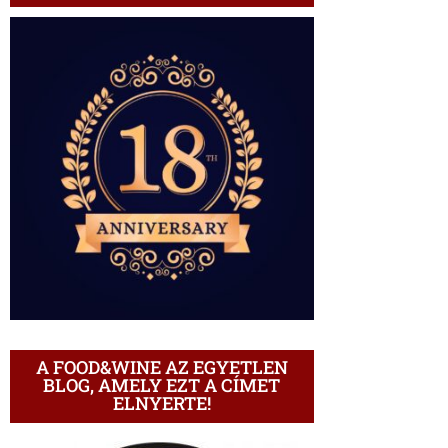
A FOOD&WINE AZ EGYETLEN
BLOG, AMELY EZT A CÍMET
ELNYERTE!