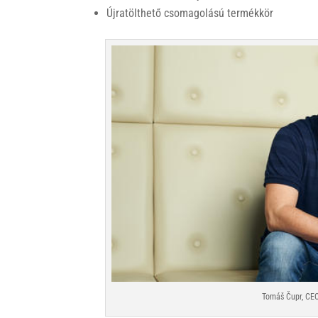
Újratölthető csomagolású termékkör
Tomáš Čupr, CEO,