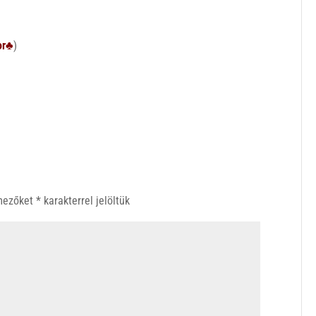
or♣
)
 mezőket
*
karakterrel jelöltük