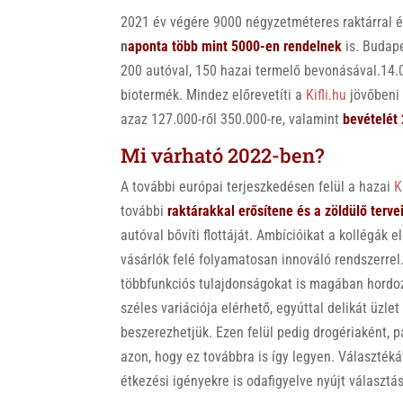
2021 év végére 9000 négyzetméteres raktárral és
n
aponta több mint 5000-en rendelnek
is. Budape
200 autóval, 150 hazai termelő bevonásával.14.
biotermék. Mindez előrevetíti a
Kifli.hu
jövőbeni 
azaz 127.000-ről 350.000-re, valamint
bevételét
Mi várható 2022-ben?
A további európai terjeszkedésen felül a hazai
K
további
raktárakkal erősítene és a zöldülő terv
autóval bővíti flottáját. Ambícióikat a kollégá
vásárlók felé folyamatosan innováló rendszerrel
többfunkciós tulajdonságokat is magában hordoz
széles variációja elérhető, egyúttal delikát üzlet
beszerezhetjük. Ezen felül pedig drogériaként, 
azon, hogy ez továbbra is így legyen. Választék
étkezési igényekre is odafigyelve nyújt választá