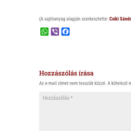
(A sajtóanyag alapján szerkesztette:
Csíki Sánd
W
V
F
h
i
a
a
b
c
t
e
e
s
r
b
Hozzászólás írása
A
o
p
o
Az e-mail címet nem tesszük közzé.
A kötelező
p
k