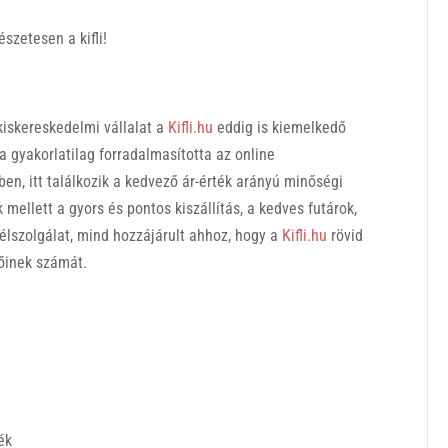
szetesen a kifli!
 kiskereskedelmi vállalat a
Kifli.hu
eddig is kiemelkedő
 gyakorlatilag forradalmasította az online
n, itt találkozik a kedvező ár-érték arányú minőségi
mellett a gyors és pontos kiszállítás, a kedves futárok,
félszolgálat, mind hozzájárult ahhoz, hogy a
Kifli.hu
rövid
őinek számát.
ék