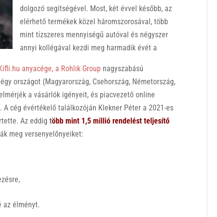
dolgozó segítségével. Most, két évvel később, az
elérhető termékek közel háromszorosával, több
mint tízszeres mennyiségű autóval és négyszer
annyi kollégával kezdi meg harmadik évét a
Kifli.hu
anyacége, a Rohlik Group
nagyszabású
négy országot (Magyarország, Csehország, Németország,
elmérjék a vásárlók igényeit, és piacvezető online
 A cég évértékelő találkozóján Klekner Péter a 2021-es
rtette. Az eddig
t
öbb mint 1,5 millió rendelést teljesítő
zák meg versenyelőnyeiket:
ezésre,
 az élményt.