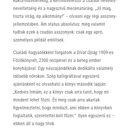
kukta-műveletekig, a kertműveléstől a családi nevelés-
neveltetséig és a nagyszívű mecenatúráig. „Jó mag,
tiszta virág, ép alkotmány!” – olvasni egy régi asszony-
jellemzésben. Ám status absolutus: még valamit
tudtak ezek a csudás asszonyok: csak egy apró,
személyes példát említsek.
Családi hagyatékként forgatom a
Divat Újság
1909-es
Főzőkönyvét, 2300 recipével és a beteg ember
konyhájával. Egy nászajándéknak dedikálta valamely
idősebb nőrokon. Szép kalligráfiával egyszerű
ajánlásként ez olvasható a könyv második lapján:
„Kedves Irmám, ez a könyv csak arra tanít, hogy mi
mindent lehet főzni. Én meg csak arra akarlak
figyelmeztetni, hogy mindazt, ami ebben a könyvben
foglaltatik, szeretettel kell főzni.” Ilyen egyszerű ez –
ebben áll a nagy titok.