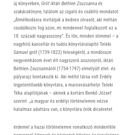
új könyvében,
Gróf iktári Bethlen Zsuzsanna és
szakácskönyve,
találom az izgató és csábító mondatot:
„Álmélkodásra invitáljuk a kedves olvasót, aki méltán
csodálkozni fog azon, mi mindennel foglalkozott ez a
18. századi nagyasszony”. És lőn, minden stimmel – a
nagyhírű kancellár és tudós könyvtáralapító Teleki
Sámuel gróf (1739-1822) feleségéről, a mindössze
negyvenhárom évet élt nagyszerű asszonyról, iktári
Bethlen Zsuzsannáról (1754-1797) elmélyült élet- és
pályarajz bontakozik ki. Aki méltó társa volt Erdély
legjelentősebb könyvtára, a marosvásárhelyi Teleki
Téka alapítójának – akinek a kortárs Benkő József
szerint „a magyar és erdélyi történelemre nézve
hatalmas adattára van, s könyvtára örök dicséretet
érdemel a hazai történelemre vonatkozó mindenféle