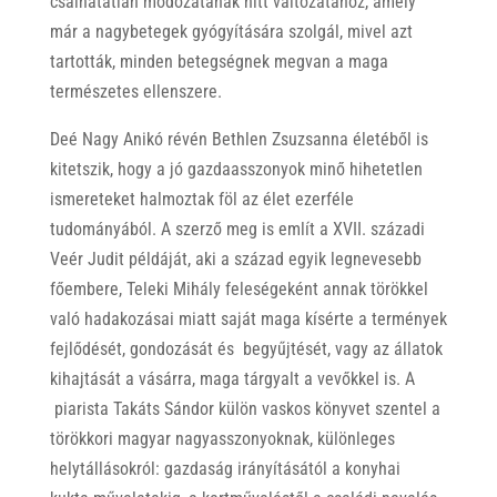
csalhatatlan módozatának hitt változatához, amely
már a nagybetegek gyógyítására szolgál, mivel azt
tartották, minden betegségnek megvan a maga
természetes ellenszere.
Deé Nagy Anikó révén Bethlen Zsuzsanna életéből is
kitetszik, hogy a jó gazdaasszonyok minő hihetetlen
ismereteket halmoztak föl az élet ezerféle
tudományából. A szerző meg is említ a XVII. századi
Veér Judit példáját, aki a század egyik legnevesebb
főembere, Teleki Mihály feleségeként annak törökkel
való hadakozásai miatt saját maga kísérte a termények
fejlődését, gondozását és begyűjtését, vagy az állatok
kihajtását a vásárra, maga tárgyalt a vevőkkel is. A
piarista Takáts Sándor külön vaskos könyvet szentel a
törökkori magyar nagyasszonyoknak, különleges
helytállásokról: gazdaság irányításától a konyhai