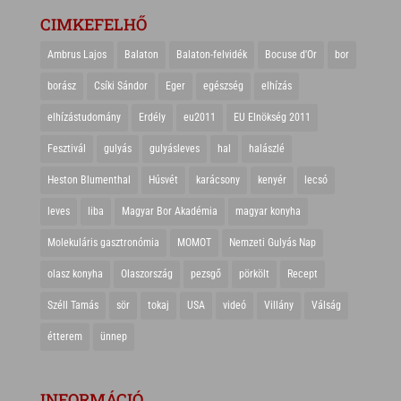
CIMKEFELHŐ
Ambrus Lajos
Balaton
Balaton-felvidék
Bocuse d'Or
bor
borász
Csíki Sándor
Eger
egészség
elhízás
elhízástudomány
Erdély
eu2011
EU Elnökség 2011
Fesztivál
gulyás
gulyásleves
hal
halászlé
Heston Blumenthal
Húsvét
karácsony
kenyér
lecsó
leves
liba
Magyar Bor Akadémia
magyar konyha
Molekuláris gasztronómia
MOMOT
Nemzeti Gulyás Nap
olasz konyha
Olaszország
pezsgő
pörkölt
Recept
Széll Tamás
sör
tokaj
USA
videó
Villány
Válság
étterem
ünnep
INFORMÁCIÓ