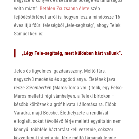
nagyszerű könyvek és kéziratok bősége és tanulságos
volta miatt”.
Bethlen Zsuzsanna élete
szép
fejlődéstörténet arról is, hogyan lesz a mindössze 16
éves ifjú főúri feleségből „fele-segítség”, ahogy Teleki
Sámuel kéri is:
„Légy Fele-segítség, mert különben kárt vallunk”.
Jeles és figyelmes gazdaasszony. Méltó társ,
nagyszívű mecénás és aggódó anya. Életének java
része
Sáromberké
n (Maros-Torda vm. ) telik, egy Felső-
Maros melletti régi vámhelyen, a Teleki birtokon –
később költöznek a gróf hivatali állomásaira. Előbb
Váradra, majd Bécsbe. Élethelyzete a rendkívül
elfoglalt, sokat távollévő férje mellett egyáltalán nem
könnyű. többféle háztartást kell vezetnie, sokszor
közvetlenül irányítania, férje méltó társának lennie,