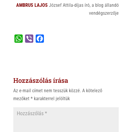
AMBRUS LAJOS
József Attila-díjas író, a blog állandó
vendégszerzője
W
V
F
h
i
a
a
b
c
t
e
e
s
r
b
Hozzászólás írása
A
o
p
o
Az e-mail címet nem tesszük közzé.
A kötelező
p
k
mezőket
*
karakterrel jelöltük