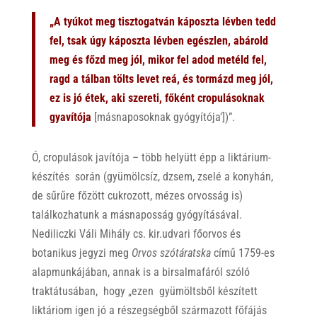
„A tyúkot meg tisztogatván káposzta lévben tedd
fel, tsak úgy káposzta lévben egészlen, abárold
meg és főzd meg jól, mikor fel adod metéld fel,
ragd a tálban tölts levet reá, és tormázd meg jól,
ez is jó étek, aki szereti, főként cropulásoknak
gyavítója
[másnaposoknak gyógyítója’])”.
Ó, cropulások javítója – több helyütt épp a liktárium-
készítés során (gyümölcsíz, dzsem, zselé a konyhán,
de sűrűre főzött cukrozott, mézes orvosság is)
találkozhatunk a másnaposság gyógyításával.
Nediliczki Váli Mihály cs. kir.udvari főorvos és
botanikus jegyzi meg
Orvos szótáratska
című 1759-es
alapmunkájában, annak is a birsalmafáról szóló
traktátusában, hogy „ezen gyümöltsből készített
liktáriom igen jó a részegségből származott főfájás