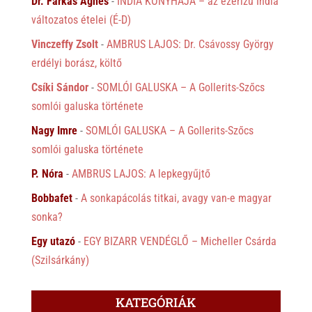
Dr. Farkas Ágnes
-
INDIA KONYHÁJA – az ezerízű India
változatos ételei (É-D)
Vinczeffy Zsolt
-
AMBRUS LAJOS: Dr. Csávossy György
erdélyi borász, költő
Csíki Sándor
-
SOMLÓI GALUSKA – A Gollerits-Szőcs
somlói galuska története
Nagy Imre
-
SOMLÓI GALUSKA – A Gollerits-Szőcs
somlói galuska története
P. Nóra
-
AMBRUS LAJOS: A lepkegyűjtő
Bobbafet
-
A sonkapácolás titkai, avagy van-e magyar
sonka?
Egy utazó
-
EGY BIZARR VENDÉGLŐ – Micheller Csárda
(Szilsárkány)
KATEGÓRIÁK