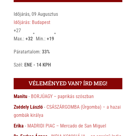
Időjárás, 09 Augusztus
Időjárás: Budapest
+
27
°
°
Max.:
+
32
Min.:
+
19
Páratartalom:
33%
Szél:
ENE - 14 KPH
VÉLEMÉNYED VAN? ÍRD MEG!
Manitu
-
BORJÚAGY – paprikás szószban
Zsédely László
-
CSÁSZÁRGOMBA (Úrgomba) – a hazai
gombák királya
Erika
-
MADRIDI PIAC – Mercado de San Miguel