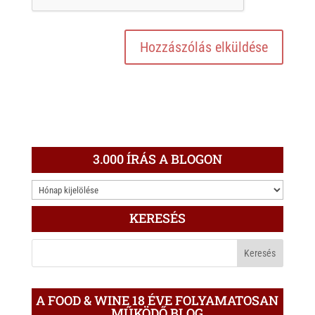
3.000 ÍRÁS A BLOGON
3.000
ÍRÁS
KERESÉS
A
BLOGON
A FOOD & WINE 18 ÉVE FOLYAMATOSAN
MŰKÖDŐ BLOG