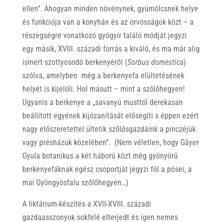
ellen”. Ahogyan minden növénynek, gyümölcsnek helye
és funkciója van a konyhán és az orvosságok közt – a
részegségre vonatkozó gyógyír találó módját jegyzi
egy másik, XVIII. századi forrás a kiváló, és ma már alig
ismert szottyosodó berkenyéről (
Sorbus domestica
)
szólva, amelyben még a berkenyefa elültetésének
helyét is kijelöli. Hol másutt – mint a szőlőhegyen!
Ugyanis a berkenye a „savanyú musttól derekasan
beállított egyének kijózanítását elősegíti s éppen ezért
nagy előszeretettel ültetik szőlősgazdáink a pinczéjük
vagy présházuk közelében”. (Nem véletlen, hogy Gáyer
Gyula botanikus a két háború közt még gyönyörű
berkenyefáknak egész csoportját jegyzi föl a pösei, a
mai Gyöngyösfalu szőlőhegyén…)
A liktárium-készítés a XVII-XVIII. századi
gazdaasszonyok sokfelé elterjedt és igen nemes