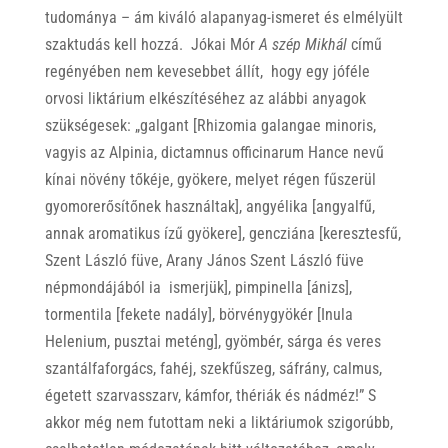
tudománya – ám kiváló alapanyag-ismeret és elmélyült
szaktudás kell hozzá. Jókai Mór
A szép Mikhál
című
regényében nem kevesebbet állít, hogy egy jóféle
orvosi liktárium elkészítéséhez az alábbi anyagok
szükségesek: „galgant [Rhizomia galangae minoris,
vagyis az Alpinia, dictamnus officinarum Hance nevű
kínai növény tőkéje, gyökere, melyet régen fűszerül
gyomorerősítőnek használtak], angyélika [angyalfű,
annak aromatikus ízű gyökere], gencziána [keresztesfű,
Szent László füve, Arany János Szent László füve
népmondájából ia ismerjük], pimpinella [ánizs],
tormentila [fekete nadály], börvénygyökér [Inula
Helenium, pusztai meténg], gyömbér, sárga és veres
szantálfaforgács, fahéj, szekfűszeg, sáfrány, calmus,
égetett szarvasszarv, kámfor, thériák és nádméz!” S
akkor még nem futottam neki a liktáriumok szigorúbb,