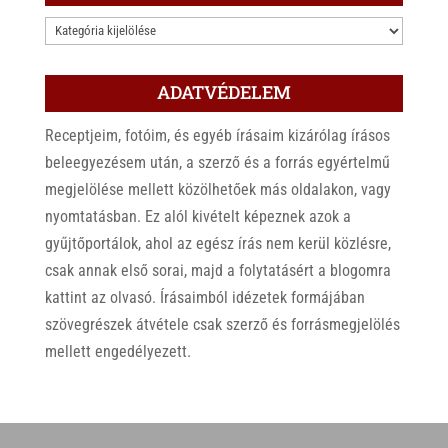
KATEGÓRIÁK
ADATVÉDELEM
Receptjeim, fotóim, és egyéb írásaim kizárólag írásos
beleegyezésem után, a szerző és a forrás egyértelmű
megjelölése mellett közölhetőek más oldalakon, vagy
nyomtatásban. Ez alól kivételt képeznek azok a
gyűjtőportálok, ahol az egész írás nem kerül közlésre,
csak annak első sorai, majd a folytatásért a blogomra
kattint az olvasó. Írásaimból idézetek formájában
szövegrészek átvétele csak szerző és forrásmegjelölés
mellett engedélyezett.