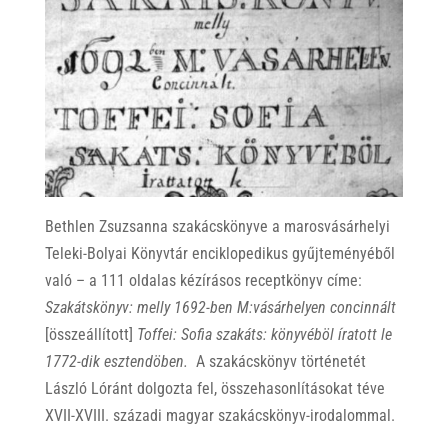
Bethlen Zsuzsanna szakácskönyve a marosvásárhelyi
Teleki-Bolyai Könyvtár enciklopedikus gyűjteményéből
való – a 111 oldalas kézírásos receptkönyv címe:
Szakátskönyv: melly 1692-ben M:vásárhelyen concinnált
[összeállított]
Toffei: Sofia szakáts: könyvéböl íratott le
1772-dik esztendöben.
A szakácskönyv történetét
László Lóránt dolgozta fel, összehasonlításokat téve
XVII-XVIII. századi magyar szakácskönyv-irodalommal.