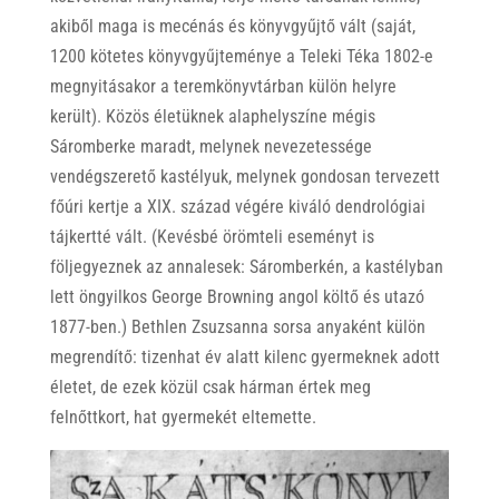
akiből maga is mecénás és könyvgyűjtő vált (saját,
1200 kötetes könyvgyűjteménye a Teleki Téka 1802-e
megnyitásakor a teremkönyvtárban külön helyre
került). Közös életüknek alaphelyszíne mégis
Sáromberke maradt, melynek nevezetessége
vendégszerető kastélyuk, melynek gondosan tervezett
főúri kertje a XIX. század végére kiváló dendrológiai
tájkertté vált. (Kevésbé örömteli eseményt is
följegyeznek az annalesek: Sáromberkén, a kastélyban
lett öngyilkos George Browning angol költő és utazó
1877-ben.) Bethlen Zsuzsanna sorsa anyaként külön
megrendítő: tizenhat év alatt kilenc gyermeknek adott
életet, de ezek közül csak hárman értek meg
felnőttkort, hat gyermekét eltemette.