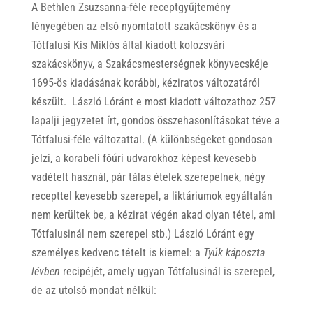
A Bethlen Zsuzsanna-féle receptgyűjtemény
lényegében az első nyomtatott szakácskönyv és a
Tótfalusi Kis Miklós által kiadott kolozsvári
szakácskönyv, a Szakácsmesterségnek könyvecskéje
1695-ös kiadásának korábbi, kéziratos változatáról
készült. László Lóránt e most kiadott változathoz 257
lapalji jegyzetet írt, gondos összehasonlításokat téve a
Tótfalusi-féle változattal. (A különbségeket gondosan
jelzi, a korabeli főúri udvarokhoz képest kevesebb
vadételt használ, pár tálas ételek szerepelnek, négy
recepttel kevesebb szerepel, a liktáriumok egyáltalán
nem kerültek be, a kézirat végén akad olyan tétel, ami
Tótfalusinál nem szerepel stb.) László Lóránt egy
személyes kedvenc tételt is kiemel: a
Tyúk káposzta
lévben
recipéjét, amely ugyan Tótfalusinál is szerepel,
de az utolsó mondat nélkül: