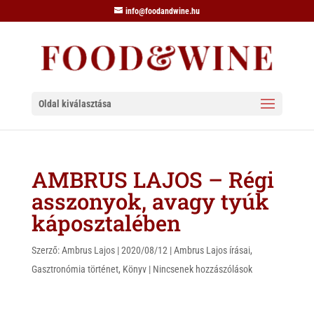
info@foodandwine.hu
Oldal kiválasztása
AMBRUS LAJOS – Régi
asszonyok, avagy tyúk
káposztalében
Szerző:
Ambrus Lajos
|
2020/08/12
|
Ambrus Lajos írásai
,
Gasztronómia történet
,
Könyv
|
Nincsenek hozzászólások