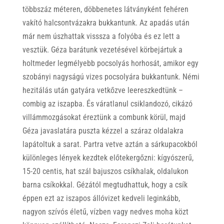
többszáz méteren, döbbenetes látványként fehéren
vakító halcsontvázakra bukkantunk. Az apadás után
már nem úszhattak visssza a folyóba és ez lett a
vesztük. Géza barátunk vezetésével körbejártuk a
holtmeder legmélyebb pocsolyás horhosát, amikor egy
szobányi nagyságú vizes pocsolyára bukkantunk. Némi
hezitálás után gatyára vetkőzve leereszkedtünk –
combig az iszapba. És váratlanul csiklandozó, cikázó
villámmozgásokat éreztünk a combunk körül, majd
Géza javaslatára puszta kézzel a száraz oldalakra
lapátoltuk a sarat. Partra vetve aztán a sárkupacokból
különleges lények kezdtek előtekergőzni: kígyószerű,
15-20 centis, hat szál bajuszos csíkhalak, oldalukon
barna csíkokkal. Gézától megtudhattuk, hogy a csík
éppen ezt az iszapos állóvizet kedveli leginkább,
nagyon szívós életű, vízben vagy nedves moha közt