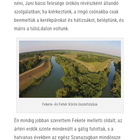
néni, Jani bácsi felesége örökös révészként állandó
szolgálatban; ha kiérkeztünk, a ringó csónakba csak
beemeltük a kerékpárokat és hátizsákot, beléptünk, és
máris a túloLdalon voltunk.
Fekete- és Fehér Körös összefolyása
Én mindig jobban szerettem Fekete melletti oldalt; az
ártéri erdők szinte mindenütt a gátig futottak, s a
hatvanas években az egész Szanazugban mindössze