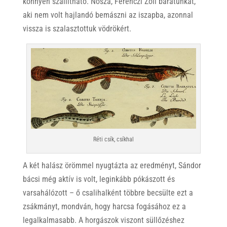
könnyen szállítható. Nosza, Ferenczi Zoli barátunkat,
aki nem volt hajlandó bemászni az iszapba, azonnal
vissza is szalasztottuk vödrökért.
Réti csík, csíkhal
A két halász örömmel nyugtázta az eredményt, Sándor
bácsi még aktív is volt, leginkább pókászott és
varsahálózott – ő csalihalként többre becsülte ezt a
zsákmányt, mondván, hogy harcsa fogásához ez a
legalkalmasabb. A horgászok viszont süllőzéshez