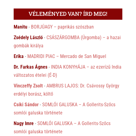
VÉLEMÉNYED VAN? ÍRD MEG!
Manitu
-
BORJÚAGY – paprikás szószban
Zsédely László
-
CSÁSZÁRGOMBA (Úrgomba) – a hazai
gombák királya
Erika
-
MADRIDI PIAC – Mercado de San Miguel
Dr. Farkas Ágnes
-
INDIA KONYHÁJA – az ezerízű India
változatos ételei (É-D)
Vinczeffy Zsolt
-
AMBRUS LAJOS: Dr. Csávossy György
erdélyi borász, költő
Csíki Sándor
-
SOMLÓI GALUSKA – A Gollerits-Szőcs
somlói galuska története
Nagy Imre
-
SOMLÓI GALUSKA – A Gollerits-Szőcs
somlói galuska története