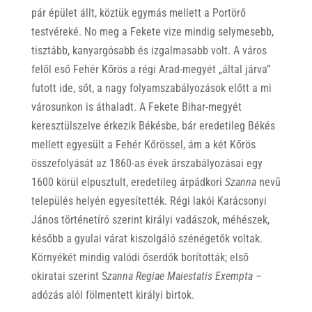
pár épület állt, köztük egymás mellett a Portörő
testvéreké. No meg a Fekete vize mindig selymesebb,
tisztább, kanyargósabb és izgalmasabb volt. A város
felől eső Fehér Kőrös a régi Arad-megyét „által járva”
futott ide, sőt, a nagy folyamszabályozások előtt a mi
városunkon is áthaladt. A Fekete Bihar-megyét
keresztülszelve érkezik Békésbe, bár eredetileg Békés
mellett egyesült a Fehér Kőrössel, ám a két Kőrös
összefolyását az 1860-as évek árszabályozásai egy
1600 körül elpusztult, eredetileg árpádkori
Szanna
nevű
település helyén egyesítették. Régi lakói Karácsonyi
János történetíró szerint királyi vadászok, méhészek,
később a gyulai várat kiszolgáló szénégetők voltak.
Környékét mindig valódi őserdők borították; első
okiratai szerint S
zanna Regiae Maiestatis Exempta –
adózás alól fölmentett királyi birtok.