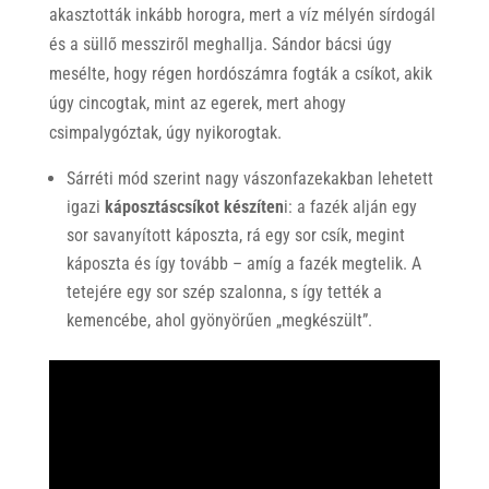
akasztották inkább horogra, mert a víz mélyén sírdogál
és a süllő messziről meghallja. Sándor bácsi úgy
mesélte, hogy régen hordószámra fogták a csíkot, akik
úgy cincogtak, mint az egerek, mert ahogy
csimpalygóztak, úgy nyikorogtak.
Sárréti mód szerint nagy vászonfazekakban lehetett
igazi
káposztáscsíkot készíten
i: a fazék alján egy
sor savanyított káposzta, rá egy sor csík, megint
káposzta és így tovább – amíg a fazék megtelik. A
tetejére egy sor szép szalonna, s így tették a
kemencébe, ahol gyönyörűen „megkészült”.