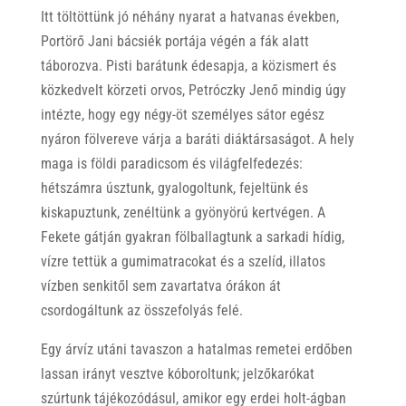
Itt töltöttünk jó néhány nyarat a hatvanas években,
Portörő Jani bácsiék portája végén a fák alatt
táborozva. Pisti barátunk édesapja, a közismert és
közkedvelt körzeti orvos, Petróczky Jenő mindig úgy
intézte, hogy egy négy-öt személyes sátor egész
nyáron fölvereve várja a baráti diáktársaságot. A hely
maga is földi paradicsom és világfelfedezés:
hétszámra úsztunk, gyalogoltunk, fejeltünk és
kiskapuztunk, zenéltünk a gyönyörú kertvégen. A
Fekete gátján gyakran fölballagtunk a sarkadi hídig,
vízre tettük a gumimatracokat és a szelíd, illatos
vízben senkitől sem zavartatva órákon át
csordogáltunk az összefolyás felé.
Egy árvíz utáni tavaszon a hatalmas remetei erdőben
lassan irányt vesztve kóboroltunk; jelzőkarókat
szúrtunk tájékozódásul, amikor egy erdei holt-ágban