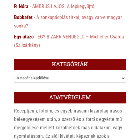
P. Nóra
-
AMBRUS LAJOS: A lepkegyűjtő
Bobbafet
-
A sonkapácolás titkai, avagy van-e magyar
sonka?
Egy utazó
-
EGY BIZARR VENDÉGLŐ – Micheller Csárda
(Szilsárkány)
KATEGÓRIÁK
KATEGÓRIÁK
ADATVÉDELEM
Receptjeim, fotóim, és egyéb írásaim kizárólag írásos
beleegyezésem után, a szerző és a forrás egyértelmű
megjelölése mellett közölhetőek más oldalakon, vagy
nyomtatásban. Ez alól kivételt képeznek azok a