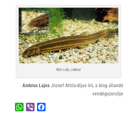
Réti csík, csíkhal
Ambrus Lajos
József Attila-díjas író, a blog állandó
vendégszerzője
W
V
F
h
i
a
a
b
c
t
e
e