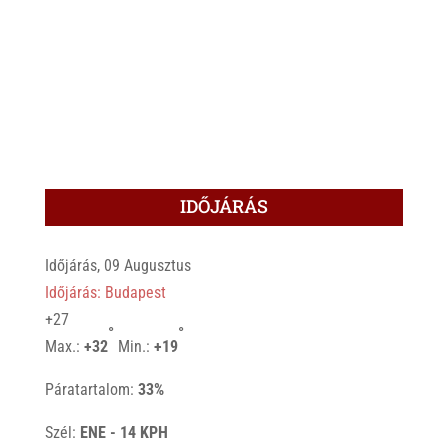
IDŐJÁRÁS
Időjárás, 09 Augusztus
Időjárás: Budapest
+
27
°
°
Max.:
+
32
Min.:
+
19
Páratartalom:
33%
Szél:
ENE - 14 KPH