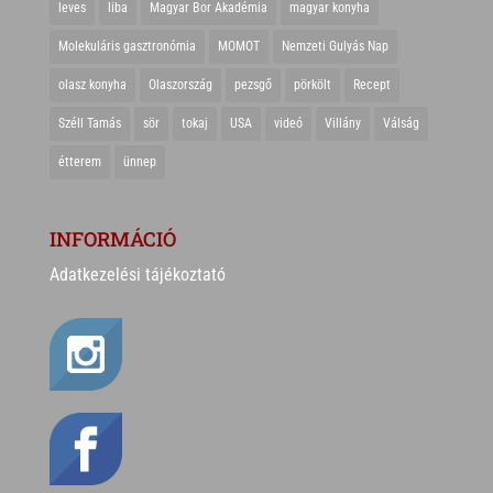
leves
liba
Magyar Bor Akadémia
magyar konyha
Molekuláris gasztronómia
MOMOT
Nemzeti Gulyás Nap
olasz konyha
Olaszország
pezsgő
pörkölt
Recept
Széll Tamás
sör
tokaj
USA
videó
Villány
Válság
étterem
ünnep
INFORMÁCIÓ
Adatkezelési tájékoztató