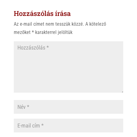
s
r
b
Hozzászólás írása
A
o
p
o
Az e-mail címet nem tesszük közzé.
A kötelező
p
k
mezőket
*
karakterrel jelöltük