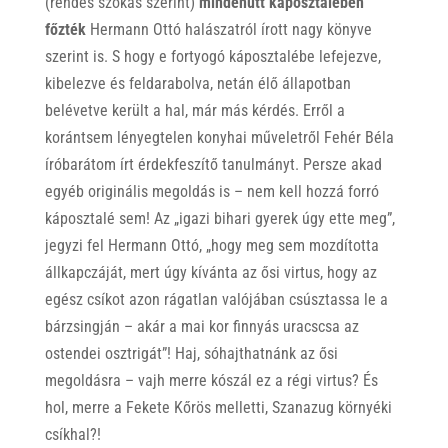
(rendes szokás szerint)
mindenütt káposztalében
főzték
Hermann Ottó halászatról írott nagy könyve
szerint is. S hogy e fortyogó káposztalébe lefejezve,
kibelezve és feldarabolva, netán élő állapotban
belévetve került a hal, már más kérdés. Erről a
korántsem lényegtelen konyhai műveletről Fehér Béla
íróbarátom írt érdekfeszítő tanulmányt. Persze akad
egyéb originális megoldás is – nem kell hozzá forró
káposztalé sem! Az „igazi bihari gyerek úgy ette meg”,
jegyzi fel Hermann Ottó, „hogy meg sem mozdította
állkapczáját, mert úgy kívánta az ősi virtus, hogy az
egész csíkot azon rágatlan valójában csúsztassa le a
bárzsingján – akár a mai kor finnyás uracscsa az
ostendei osztrigát”! Haj, sóhajthatnánk az ősi
megoldásra – vajh merre kószál ez a régi virtus? És
hol, merre a Fekete Kőrös melletti, Szanazug környéki
csíkhal?!