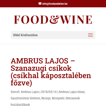
info@foodandwine.hu
Oldal kiválasztása
AMBRUS LAJOS –
Szanazugi csíkok
(csíkhal káposztalében
főzve)
Szerző:
Ambrus Lajos
|
2018/05/14
|
Ambrus Lajos írásai
,
Gasztronómia történet
,
Recept
,
Receptek
|
Nincsenek
hozzászólások