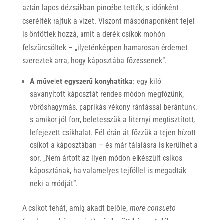
aztán lapos dézsákban pincébe tették, s időnként
cserélték rajtuk a vizet. Viszont másodnaponként tejet
is öntöttek hozzá, amit a derék csíkok mohón
felszürcsöltek – „ilyeténképpen hamarosan érdemet
szereztek arra, hogy káposztába főzessenek”.
A művelet egyszerű konyhatitka
: egy kiló
savanyított káposztát rendes módon megfőzünk,
vöröshagymás, paprikás vékony rántással berántunk,
s amikor jól forr, beletesszük a liternyi megtisztított,
lefejezett csíkhalat. Fél órán át főzzük a tejen hízott
csíkot a káposztában – és már tálalásra is kerülhet a
sor. „Nem ártott az ilyen módon elkészült csíkos
káposztának, ha valamelyes tejföllel is megadták
neki a módját”.
A csíkot tehát, amíg akadt belőle,
more consueto