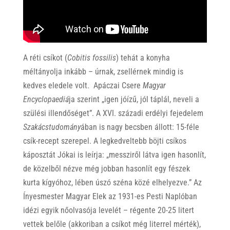
A réti csíkot (
Cobitis fossilis
) tehát a konyha
méltányolja inkább – úrnak, zsellérnek mindig is
kedves eledele volt. Apáczai Csere
Magyar
Encyclopaediá
ja szerint „igen jóízű, jól táplál, neveli a
szülési illendőséget”. A XVI. századi erdélyi fejedelem
Szakácstudomány
ában is nagy becsben állott: 15-féle
csík-recept szerepel. A legkedveltebb böjti csíkos
káposztát Jókai is leírja: „messziről látva igen hasonlít,
de közelből nézve még jobban hasonlít egy fészek
kurta kígyóhoz, lében úszó széna közé elhelyezve.” Az
Ínyesmester Magyar Elek az 1931-es Pesti Naplóban
idézi egyik nőolvasója levelét – régente 20-25 litert
vettek belőle (akkoriban a csíkot még literrel mérték),