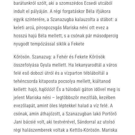
barátunkról szólt, aki a szomszédos Ecsedi utcából
indult el pályáján. A régi forgatáskor Béla ifjúkora
egyik színterére, a Szanazugba kalauzolta a stábot: a
keleti arcú, pirospozsgás Mariska néni ott evez a
hosszú hajú Béla mellett, s a csónak pár másodpercig
nyugodt tempózással siklik a Fekete
Kőrösön. Szanazug: a Fehér és Fekete Kőrösök
összefolyása Gyula mellett. Ha lekanyarodtál a város
felé eső dobozi útról és a vízparton tébláboltál a
tehéncsorda kitaposta pocsolya mellett, kiáltanod
kellett: hajó,
hajóóóó
! És a túlodali gáton idővel meg is
jelent Mariska néni – legtöbbször mezítláb, kezében
evezőlapát, amint öles léptekkel halad a víz felé. A
csónak, amin áthajózott, a Szanazugban lakó Portörő
Jani bácsié volt, aki testvérével, Sándorral az utolsó
régi halászemberek voltak a Kettős-Körösön. Mariska