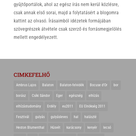
gyűjtőportálok, ahol az egész írás nem kerül közlésre,
csak annak első sorai, majd a folytatásért a blogomra
kattint az olvasó. Írásaimból idézetek formájában
szövegrészek átvétele csak szerző és forrásmegjelölés
mellett engedélyezett.
CIMKEFELHŐ
Ambrus Lajos
Balaton
Balaton-felvidék
Bocuse d'Or
bor
borász
Csíki Sándor
Eger
egészség
elhízás
elhízástudomány
Erdély
eu2011
EU Elnökség 2011
Fesztivál
gulyás
gulyásleves
hal
halászlé
Heston Blumenthal
Húsvét
karácsony
kenyér
lecsó