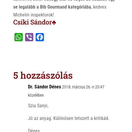
se legalább a Bib Gourmand kategóriába
, kedves
Michelin inspektorok!
Csíki Sándor♣
W
V
F
h
i
a
a
b
c
t
e
e
s
r
b
5 hozzászólás
A
o
p
o
Dr. Sándor Dénes
2018. március 26.-n 20:47
p
k
közelében
Szia Sanyi,
Jó az anyag. Különösen tetszett a kritikád.
Dénes