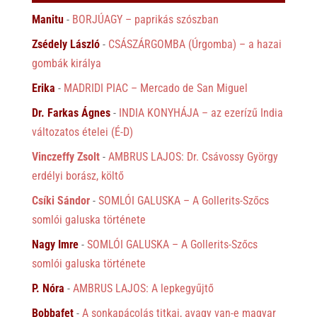
Manitu
-
BORJÚAGY – paprikás szószban
Zsédely László
-
CSÁSZÁRGOMBA (Úrgomba) – a hazai
gombák királya
Erika
-
MADRIDI PIAC – Mercado de San Miguel
Dr. Farkas Ágnes
-
INDIA KONYHÁJA – az ezerízű India
változatos ételei (É-D)
Vinczeffy Zsolt
-
AMBRUS LAJOS: Dr. Csávossy György
erdélyi borász, költő
Csíki Sándor
-
SOMLÓI GALUSKA – A Gollerits-Szőcs
somlói galuska története
Nagy Imre
-
SOMLÓI GALUSKA – A Gollerits-Szőcs
somlói galuska története
P. Nóra
-
AMBRUS LAJOS: A lepkegyűjtő
Bobbafet
-
A sonkapácolás titkai, avagy van-e magyar