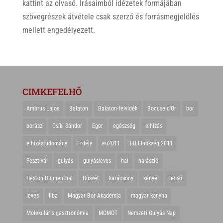
kattint az olvasó. Írásaimból idézetek formájában
szövegrészek átvétele csak szerző és forrásmegjelölés
mellett engedélyezett.
CIMKEFELHŐ
Ambrus Lajos
Balaton
Balaton-felvidék
Bocuse d'Or
bor
borász
Csíki Sándor
Eger
egészség
elhízás
elhízástudomány
Erdély
eu2011
EU Elnökség 2011
Fesztivál
gulyás
gulyásleves
hal
halászlé
Heston Blumenthal
Húsvét
karácsony
kenyér
lecsó
leves
liba
Magyar Bor Akadémia
magyar konyha
Molekuláris gasztronómia
MOMOT
Nemzeti Gulyás Nap