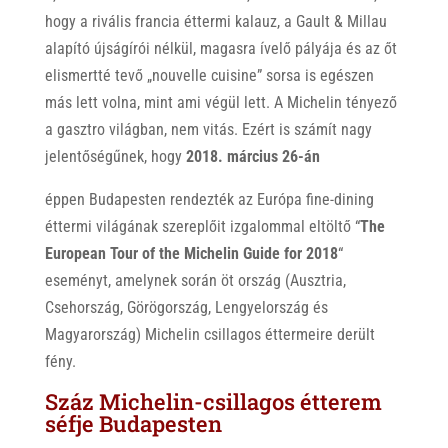
hogy a rivális francia éttermi kalauz, a Gault & Millau
alapító újságírói nélkül, magasra ívelő pályája és az őt
elismertté tevő „nouvelle cuisine” sorsa is egészen
más lett volna, mint ami végül lett. A Michelin tényező
a gasztro világban, nem vitás. Ezért is számít nagy
jelentőségűnek, hogy
2018. március 26-án
éppen Budapesten rendezték az Európa fine-dining
éttermi világának szereplőit izgalommal eltöltő “
The
European Tour of the Michelin Guide for 2018
“
eseményt, amelynek során öt ország (Ausztria,
Csehország, Görögország, Lengyelország és
Magyarország)
Michelin csillagos éttermeire derült
fény.
Száz Michelin-csillagos étterem
séfje Budapesten