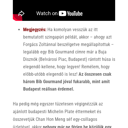
Megjegyzés:
Ha komolyan vesszük az itt
bemutatott szingapúri példát, akkor – ahogy azt
Forgács Zoltánnal beszélgetve megállapítottuk –
legalább egy Bib Gourmand címre már a Buja
Disznók (Belvárosi Piac, Budapest) rántott húsa is
elegendő kellene, hogy legyen! Remélem, hogy
előbb-utóbb elegendő is lesz!
Az összesen csak
három Bib Gourmand jóval fukarabb, mint amit
Budapest reálisan érdemel.
Ha pedig még egyszer tüzetesen végignézzük az
ajánlott budapesti Michelin Plate éttermeket és
összevetjük Chan Hon Meng séf egy-csillagos
üzletével, akkor
nehogy már ne férjen be közülük egy