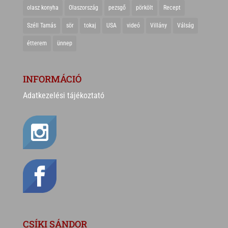
olasz konyha
Olaszország
pezsgő
pörkölt
Recept
Széll Tamás
sör
tokaj
USA
videó
Villány
Válság
étterem
ünnep
INFORMÁCIÓ
Adatkezelési tájékoztató
CSÍKI SÁNDOR