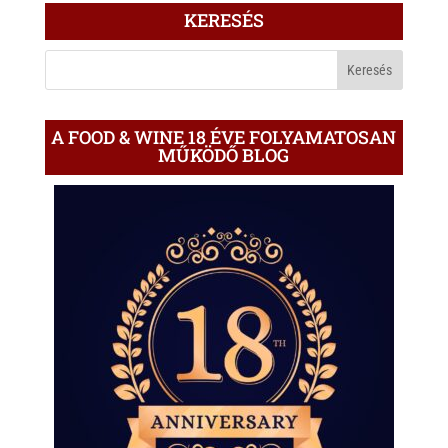
ÍRÁS
KERESÉS
A
BLOGON
A FOOD & WINE 18 ÉVE FOLYAMATOSAN
MŰKÖDŐ BLOG