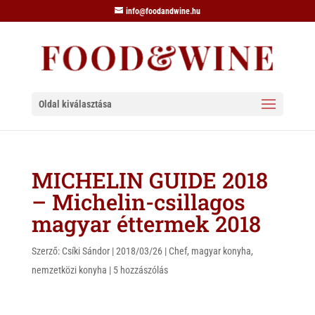
info@foodandwine.hu
Oldal kiválasztása
MICHELIN GUIDE 2018
– Michelin-csillagos
magyar éttermek 2018
Szerző:
Csíki Sándor
|
2018/03/26
|
Chef
,
magyar konyha
,
nemzetközi konyha
|
5 hozzászólás