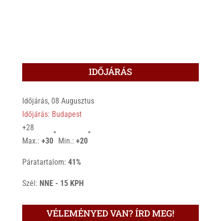
IDŐJÁRÁS
Időjárás, 08 Augusztus
Időjárás: Budapest
+
28
°
°
Max.:
+
30
Min.:
+
20
Páratartalom:
41%
Szél:
NNE - 15 KPH
VÉLEMÉNYED VAN? ÍRD MEG!