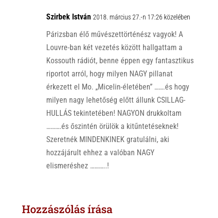
Szirbek István
2018. március 27.-n 17:26 közelében
Párizsban élő művészettörténész vagyok! A
Louvre-ban két vezetés között hallgattam a
Kossouth rádiót, benne éppen egy fantasztikus
riportot arról, hogy milyen NAGY pillanat
érkezett el Mo. „Micelin-életében” …….és hogy
milyen nagy lehetőség előtt állunk CSILLAG-
HULLÁS tekintetében! NAGYON drukkoltam
……….és őszintén örülök a kitűntetéseknek!
Szeretnék MINDENKINEK gratulálni, aki
hozzájárult ehhez a valóban NAGY
elismeréshez ………..!
Hozzászólás írása