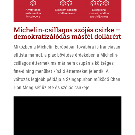
Michelin-csillagos szójás csirke –
demokratizálódás másfél dollárért
Miközben a Michelin Európában továbbra is franciásan
elitista maradt, a piac bővítése érdekében a Michelin-
csillagos éttermek ma már nem csupán a költséges
fine-dining menüket kínáló éttermeket jelentik. A
változás legjobb példája a Szingapurban működő Chan
Hon Meng séf üzlete és szójás csirkéje.