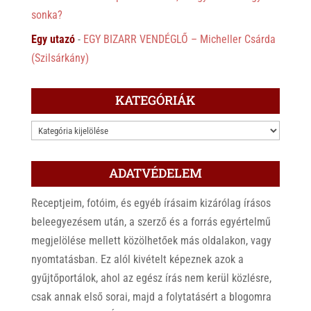
sonka?
Egy utazó
-
EGY BIZARR VENDÉGLŐ – Micheller Csárda
(Szilsárkány)
KATEGÓRIÁK
KATEGÓRIÁK
ADATVÉDELEM
Receptjeim, fotóim, és egyéb írásaim kizárólag írásos
beleegyezésem után, a szerző és a forrás egyértelmű
megjelölése mellett közölhetőek más oldalakon, vagy
nyomtatásban. Ez alól kivételt képeznek azok a
gyűjtőportálok, ahol az egész írás nem kerül közlésre,
csak annak első sorai, majd a folytatásért a blogomra