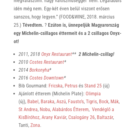
megválaszolni: nagy valószínűséggel nem. Legalábbis
idén még nem. Egy-két éven belül viszont erősen
sanszos, hogy legyen.” (FOOD&WINE, 2018. március
25.)
Tévedtem.
?
Ezúton is, ünnepeljük Magyarország
egy Michelin-csillagos éttermeit és a 2 csillagos Onyx-
ot!
2011, 2018
Onyx Restaurant
**
2 Michelin-csillag!
2010
Costes Restaurant
*
2014
Borkonyha
*
2016
Costes Downtown
*
Bib Gourmand:
Fricska
,
Petrus
és
Stand 25
(új)
Ajánlott étterem (Michelin Plate):
Olimpia
(új),
Babel
,
Baraka
,
Aszú
,
Fausto’s
,
Tigris
,
Bock
,
Mák
,
St Andrea
,
Nobu,
Alabárdos Étterem
,
Vendéglő a
KisBíróhoz,
Arany Kaviár
,
Csalogány 26
,
Baltazár
,
Tanti,
Zona
.