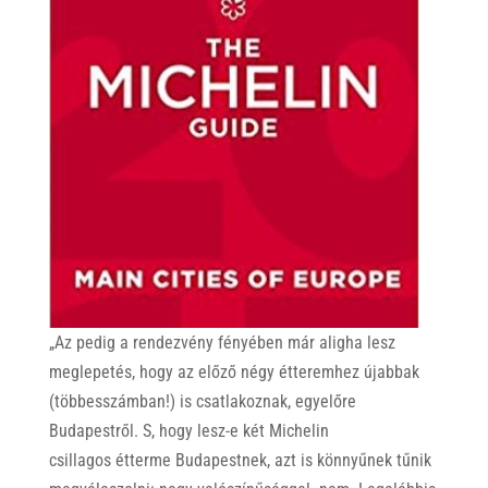
„Az pedig a rendezvény fényében már aligha lesz
meglepetés, hogy az előző négy étteremhez újabbak
(többesszámban!) is csatlakoznak, egyelőre
Budapestről. S, hogy lesz-e két Michelin
csillagos étterme Budapestnek, azt is könnyűnek tűnik