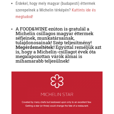
Érdekel, hogy mely magyar (budapesti) éttermek
szerepelnek a Michelin térképén?
Kattints ide és
megtudod!
A FOOD&WINE ezúton is gratulál a
Michelin csillagos magyar éttermek
séfjeinek, munkatársainak,
tulajdonosainak! Szép teljesítmény!
Megérdemeltétek!
Egyúttal reméljük azt
is, hogy a Michelin-csillagot évek óta
megalapozottan várók álmai is
mihamarabb teljesülnek!