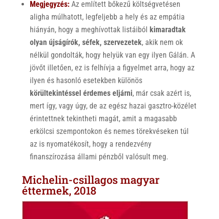
Megjegyzés:
Az említett bőkezű költségvetésen
aligha múlhatott, legfeljebb a hely és az empátia
hiányán, hogy a meghívottak listáiból
kimaradtak
olyan újságírók, séfek, szervezetek
, akik nem ok
nélkül gondolták, hogy helyük van egy ilyen Gálán. A
jövőt illetően, ez is felhívja a figyelmet arra, hogy az
ilyen és hasonló esetekben különös
körültekintéssel érdemes eljárni
, már csak azért is,
mert így, vagy úgy, de az egész hazai gasztro-közélet
érintettnek tekintheti magát, amit a magasabb
erkölcsi szempontokon és nemes törekvéseken túl
az is nyomatékosít, hogy a rendezvény
finanszírozása állami pénzből valósult meg.
Michelin-csillagos magyar
éttermek, 2018