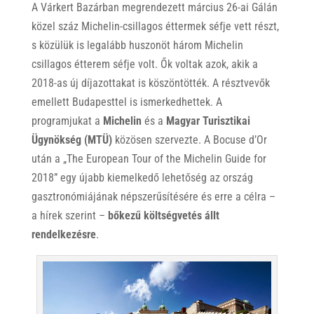
A Várkert Bazárban megrendezett március 26-ai Gálán
közel száz Michelin-csillagos éttermek séfje vett részt,
s közülük is legalább huszonöt három Michelin
csillagos étterem séfje volt. Ők voltak azok, akik a
2018-as új díjazottakat is köszöntötték. A résztvevők
emellett Budapesttel is ismerkedhettek. A
programjukat a
Michelin
és a
Magyar Turisztikai
Ügynökség (MTÜ)
közösen szervezte. A Bocuse d’Or
után a „The European Tour of the Michelin Guide for
2018” egy újabb kiemelkedő lehetőség az ország
gasztronómiájának népszerűsítésére és erre a célra –
a hírek szerint –
bőkezű költségvetés állt
rendelkezésre
.