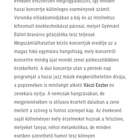
években érezhetően megfogyatkozott, így minden
hazai koncertje különleges eseménynek számít.
Veronika előadásmódjában a báj és az intellektus
kifinomult énektechnikával párosul, melyet Gyémánt
Bálint bravúros gitárjátéka tesz teljessé.
Megszámlálhatatlan közös koncertjük eredője az a
magas fokú egymásra hangoltság, mely koncertről
koncertre mindig újat mondó zenei párbeszédükben
érzékelhető. A duó koncertje után a pénteki nap
programját a hazai jazz másik megkerülhetetlen dívája,
a popzenében is minőségit alkotó
Váczi Eszter
és
zenekara nyitja. A nemcsak hangzásában, de
megjelenésében is stílusos kvartett dalaiban a zene
mellett a szöveg is fontos szerepet kap. Az énekesnő
saját költeményei mély érzelmeket hoznak a felszínre,
melyeket fanyar, néhol melankolikus, de minden
esetben szerethető humor tesz könnyen