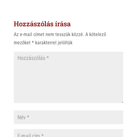
t
e
e
s
r
b
Hozzászólás írása
A
o
p
o
Az e-mail címet nem tesszük közzé.
A kötelező
p
k
mezőket
*
karakterrel jelöltük