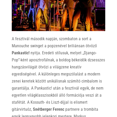
A fesztivál második napján, szombaton a sort a
Manouche swinget a popzenével briliánsan ötvöző
Pankastic!
nyitja. Eredeti stílusuk, melyet „Django-
Pop”-ként aposztrofálnak, a boldog békeidők dzsesszes
hangzásvilágát ötvözi a világzene kreatív
egyediségével. A különleges megszólalást a modern
zenei keretek között unikálisnak számító cimbalom is
garantálja. A Pankastic! után a fesztivál egyik, de nem
egyetlen világklasszisokból álló formációja veszi át a
stafétát. A Kossuth- és Liszt-díjjal is elismert
gitárvirtuóz,
Snétberger Ferenc
partnere a trombita
egyik legnagyobb jelenkori mestere, Markus