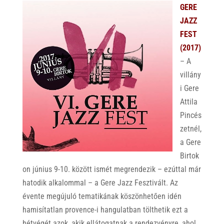
GERE
JAZZ
FEST
(2017)
– A
villány
i Gere
Attila
Pincés
zetnél,
a Gere
Birtok
on június 9-10. között ismét megrendezik – ezúttal már
hatodik alkalommal – a Gere Jazz Fesztivált. Az
évente megújuló tematikának köszönhetően idén
hamisítatlan provence-i hangulatban tölthetik ezt a
hétvégét azok, akik ellátogatnak a rendezvényre, ahol