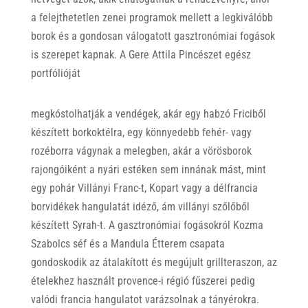
a felejthetetlen zenei programok mellett a legkiválóbb
borok és a gondosan válogatott gasztronómiai fogások
is szerepet kapnak. A Gere Attila Pincészet egész
portfólióját
megkóstolhatják a vendégek, akár egy habzó Friciből
készített borkoktélra, egy könnyedebb fehér- vagy
rozéborra vágynak a melegben, akár a vörösborok
rajongóiként a nyári estéken sem innának mást, mint
egy pohár Villányi Franc-t, Kopart vagy a délfrancia
borvidékek hangulatát idéző, ám villányi szőlőből
készített Syrah-t. A gasztronómiai fogásokról Kozma
Szabolcs séf és a Mandula Étterem csapata
gondoskodik az átalakított és megújult grillteraszon, az
ételekhez használt provence-i régió fűszerei pedig
valódi francia hangulatot varázsolnak a tányérokra.