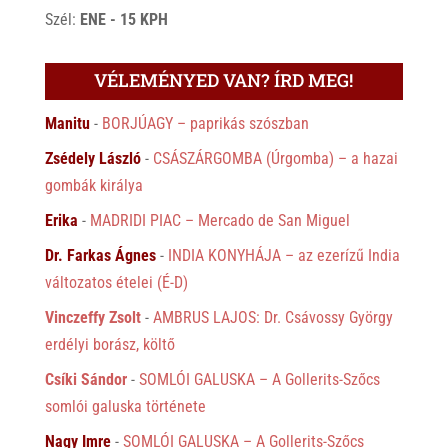
Szél:
ENE - 15 KPH
VÉLEMÉNYED VAN? ÍRD MEG!
Manitu
-
BORJÚAGY – paprikás szószban
Zsédely László
-
CSÁSZÁRGOMBA (Úrgomba) – a hazai
gombák királya
Erika
-
MADRIDI PIAC – Mercado de San Miguel
Dr. Farkas Ágnes
-
INDIA KONYHÁJA – az ezerízű India
változatos ételei (É-D)
Vinczeffy Zsolt
-
AMBRUS LAJOS: Dr. Csávossy György
erdélyi borász, költő
Csíki Sándor
-
SOMLÓI GALUSKA – A Gollerits-Szőcs
somlói galuska története
Nagy Imre
-
SOMLÓI GALUSKA – A Gollerits-Szőcs