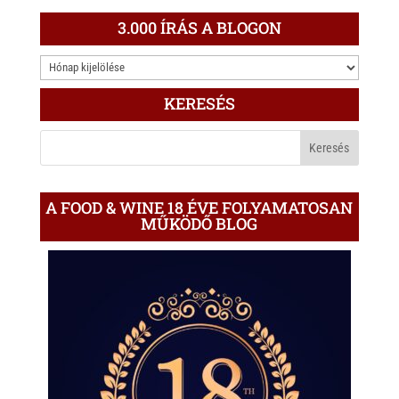
3.000 ÍRÁS A BLOGON
3.000
ÍRÁS
KERESÉS
A
BLOGON
A FOOD & WINE 18 ÉVE FOLYAMATOSAN
MŰKÖDŐ BLOG