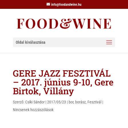
info@foodandwine.hu
Oldal kiválasztása
GERE JAZZ FESZTIVÁL
– 2017. június 9-10, Gere
Birtok, Villány
Szerző:
Csíki Sándor
|
2017/05/23
|
bor
,
borász
,
Fesztivál
|
Nincsenek hozzászólások