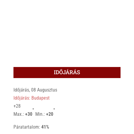
IDŐJÁRÁS
Időjárás, 08 Augusztus
Időjárás: Budapest
+
28
°
°
Max.:
+
30
Min.:
+
20
Páratartalom:
41%