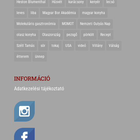
Heston Blumenthal
Húsvét
karácsony
kenyér
lecsó
leves
liba
Magyar Bor Akadémia
magyar konyha
Molekuláris gasztronómia
MOMOT
Nemzeti Gulyás Nap
olasz konyha
Olaszország
pezsgő
pörkölt
Recept
Széll Tamás
sör
tokaj
USA
videó
Villány
Válság
étterem
ünnep
INFORMÁCIÓ
Adatkezelési tájékoztató