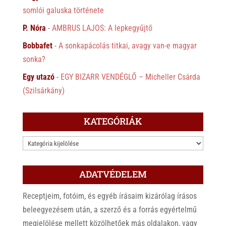
somlói galuska története
P. Nóra
-
AMBRUS LAJOS: A lepkegyűjtő
Bobbafet
-
A sonkapácolás titkai, avagy van-e magyar
sonka?
Egy utazó
-
EGY BIZARR VENDÉGLŐ – Micheller Csárda
(Szilsárkány)
KATEGÓRIÁK
KATEGÓRIÁK
ADATVÉDELEM
Receptjeim, fotóim, és egyéb írásaim kizárólag írásos
beleegyezésem után, a szerző és a forrás egyértelmű
megjelölése mellett közölhetőek más oldalakon, vagy