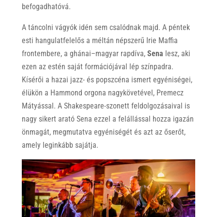
befogadhatóvá.
A táncolni vágyók idén sem csalódnak majd. A péntek
esti hangulatfelelős a méltán népszerű Irie Maffia
frontembere, a ghánai–magyar rapdíva,
Sena
lesz, aki
ezen az estén saját formációjával lép színpadra.
Kísérői a hazai jazz- és popszcéna ismert egyéniségei,
élükön a Hammond orgona nagykövetével, Premecz
Mátyással. A Shakespeare-szonett feldolgozásaival is
nagy sikert arató Sena ezzel a felállással hozza igazán
önmagát, megmutatva egyéniségét és azt az őserőt,
amely leginkább sajátja.