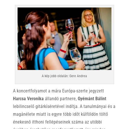
A kép jobb oldalán: Gere Andrea
A koncertfolyamot a mára Európa-szerte jegyzett
Harcsa Veronika
állandó partnere,
Gyémánt Bálint
lebilincselő gitárkíséretével indítja. A tanulmányai és a
magánélete miatt is egyre több időt külföldön töltő
énekesnő itthoni fellépéseinek száma az utóbbi