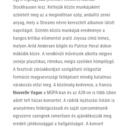
Stockhausen lesz. Kettejük közös munkájaként
született meg az a megindítóan szép, andalító zenei
anyag, mely a Streams névre keresztelt albumon látott
napvilágot. Szintén közös munkájuk eredménye a
hangos kritikai elismerést arató Joyosa című lemez,
melyen Arild Andersen bőgőn és Patrice Heral dobon
működik közre. A rendkívüli művészek alkotta négyes
zenéje plasztikus, ritmikus, mégis szelíden hömpölygő.
A fesztivál záróakkordjait szolgáltató világsztár
formáció magyarországi fellépéseit mindig hatalmas
várakozás előzi meg. A közönség kedvence, a francia
Nouvelle Vague
a MÜPA-ban és az A38-on is több ízben
adott telt házas koncertet. A rádiók lejátszási listáin is
aranyérmes feldolgozásaik és saját szerzeményeik
egyszerre csengnek ismerősen és ajándékozzák meg
eredeti játékossággal a hallgatóságot. A koncert