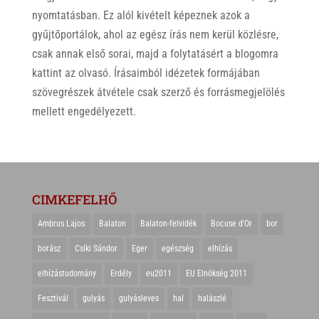
nyomtatásban. Ez alól kivételt képeznek azok a
gyűjtőportálok, ahol az egész írás nem kerül közlésre,
csak annak első sorai, majd a folytatásért a blogomra
kattint az olvasó. Írásaimból idézetek formájában
szövegrészek átvétele csak szerző és forrásmegjelölés
mellett engedélyezett.
CIMKEFELHŐ
Ambrus Lajos
Balaton
Balaton-felvidék
Bocuse d'Or
bor
borász
Csíki Sándor
Eger
egészség
elhízás
elhízástudomány
Erdély
eu2011
EU Elnökség 2011
Fesztivál
gulyás
gulyásleves
hal
halászlé