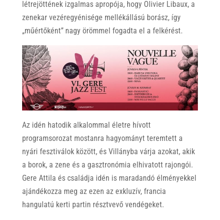
létrejöttének izgalmas apropója, hogy Olivier Libaux, a
zenekar vezéregyénisége mellékállású borász, így
„műértőként” nagy örömmel fogadta el a felkérést.
Az idén hatodik alkalommal életre hívott
programsorozat mostanra hagyományt teremtett a
nyári fesztiválok között, és Villányba várja azokat, akik
a borok, a zene és a gasztronómia elhivatott rajongói.
Gere Attila és családja idén is maradandó élményekkel
ajándékozza meg az ezen az exkluzív, francia
hangulatú kerti partin résztvevő vendégeket.