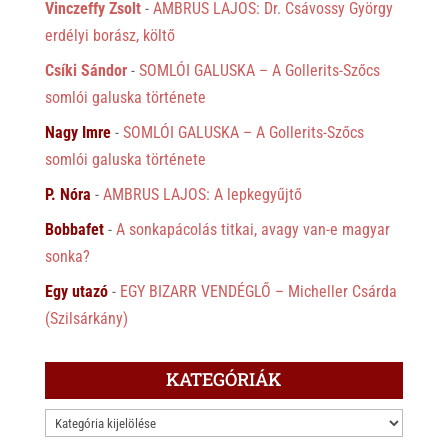
Vinczeffy Zsolt
-
AMBRUS LAJOS: Dr. Csávossy György
erdélyi borász, költő
Csíki Sándor
-
SOMLÓI GALUSKA – A Gollerits-Szőcs
somlói galuska története
Nagy Imre
-
SOMLÓI GALUSKA – A Gollerits-Szőcs
somlói galuska története
P. Nóra
-
AMBRUS LAJOS: A lepkegyűjtő
Bobbafet
-
A sonkapácolás titkai, avagy van-e magyar
sonka?
Egy utazó
-
EGY BIZARR VENDÉGLŐ – Micheller Csárda
(Szilsárkány)
KATEGÓRIÁK
KATEGÓRIÁK