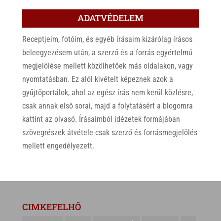
ADATVÉDELEM
Receptjeim, fotóim, és egyéb írásaim kizárólag írásos
beleegyezésem után, a szerző és a forrás egyértelmű
megjelölése mellett közölhetőek más oldalakon, vagy
nyomtatásban. Ez alól kivételt képeznek azok a
gyűjtőportálok, ahol az egész írás nem kerül közlésre,
csak annak első sorai, majd a folytatásért a blogomra
kattint az olvasó. Írásaimból idézetek formájában
szövegrészek átvétele csak szerző és forrásmegjelölés
mellett engedélyezett.
CIMKEFELHŐ