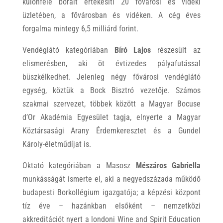
különféle borait értékesíti 20 fővárosi és vidéki
üzletében, a fővárosban és vidéken. A cég éves
forgalma mintegy 6,5 milliárd forint.
Vendéglátó kategóriában
Bíró Lajos
részesült az
elismerésben, aki öt évtizedes pályafutással
büszkélkedhet. Jelenleg négy fővárosi vendéglátó
egység, köztük a Bock Bisztró vezetője. Számos
szakmai szervezet, többek között a Magyar Bocuse
d’Or Akadémia Egyesület tagja, elnyerte a Magyar
Köztársasági Arany Érdemkeresztet és a Gundel
Károly-életműdíjat is.
Oktató kategóriában a Masosz
Mészáros Gabriella
munkásságát ismerte el, aki a negyedszázada működő
budapesti Borkollégium igazgatója; a képzési központ
tíz éve – hazánkban elsőként – nemzetközi
akkreditációt nyert a londoni Wine and Spirit Education