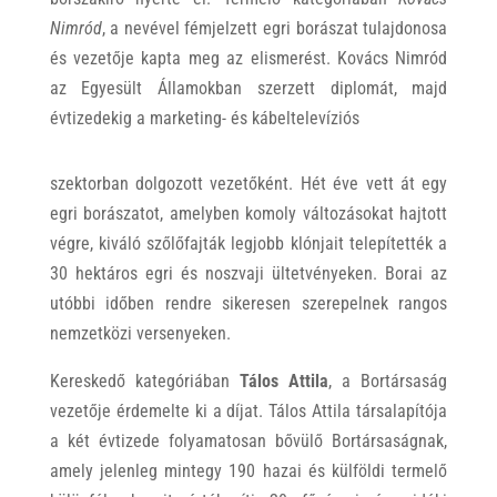
Nimród
, a nevével fémjelzett egri borászat tulajdonosa
és vezetője kapta meg az elismerést. Kovács Nimród
az Egyesült Államokban szerzett diplomát, majd
évtizedekig a marketing- és kábeltelevíziós
szektorban dolgozott vezetőként. Hét éve vett át egy
egri borászatot, amelyben komoly változásokat hajtott
végre, kiváló szőlőfajták legjobb klónjait telepítették a
30 hektáros egri és noszvaji ültetvényeken. Borai az
utóbbi időben rendre sikeresen szerepelnek rangos
nemzetközi versenyeken.
Kereskedő kategóriában
Tálos Attila
, a Bortársaság
vezetője érdemelte ki a díjat. Tálos Attila társalapítója
a két évtizede folyamatosan bővülő Bortársaságnak,
amely jelenleg mintegy 190 hazai és külföldi termelő