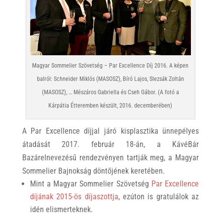
Magyar Sommelier Szövetség – Par Excellence Díj 2016. A képen
balról: Schneider Miklós (MASOSZ), Bíró Lajos, Slezsák Zoltán
(MASOSZ), … Mészáros Gabriella és Cseh Gábor. (A fotó a
Kárpátia Étteremben készült, 2016. decemberében)
A Par Excellence díjjal járó kisplasztika ünnepélyes
átadását 2017. február 18-án, a KávéBár
Bazárelnevezésű rendezvényen tartják meg, a Magyar
Sommelier Bajnokság döntőjének keretében.
Mint a Magyar Sommelier Szövetség
Par Excellence
díjának 2015-ös díjaszottja
, ezúton is gratulálok az
idén elismerteknek.