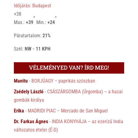
Időjárás: Budapest
+
38
°
°
Max.:
+
39
Min.:
+
24
Páratartalom:
21%
Szél:
NW - 11 KPH
VÉLEMÉNYED VAN? ÍRD MEG!
Manitu
-
BORJÚAGY – paprikás szószban
Zsédely László
-
CSÁSZÁRGOMBA (Úrgomba) – a hazai
gombák királya
Erika
-
MADRIDI PIAC – Mercado de San Miguel
Dr. Farkas Ágnes
-
INDIA KONYHÁJA – az ezerízű India
változatos ételei (É-D)