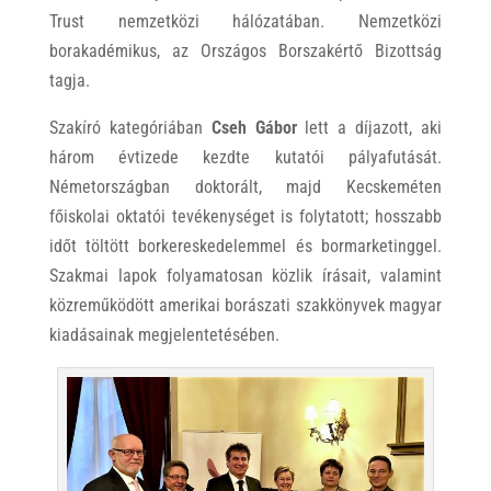
Trust nemzetközi hálózatában. Nemzetközi
borakadémikus, az Országos Borszakértő Bizottság
tagja.
Szakíró kategóriában
Cseh Gábor
lett a díjazott, aki
három évtizede kezdte kutatói pályafutását.
Németországban doktorált, majd Kecskeméten
főiskolai oktatói tevékenységet is folytatott; hosszabb
időt töltött borkereskedelemmel és bormarketinggel.
Szakmai lapok folyamatosan közlik írásait, valamint
közreműködött amerikai borászati szakkönyvek magyar
kiadásainak megjelentetésében.