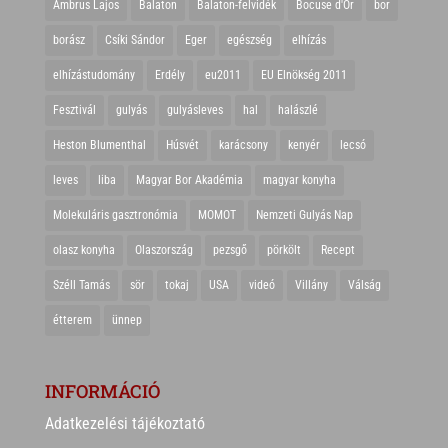
Ambrus Lajos
Balaton
Balaton-felvidék
Bocuse d'Or
bor
borász
Csíki Sándor
Eger
egészség
elhízás
elhízástudomány
Erdély
eu2011
EU Elnökség 2011
Fesztivál
gulyás
gulyásleves
hal
halászlé
Heston Blumenthal
Húsvét
karácsony
kenyér
lecsó
leves
liba
Magyar Bor Akadémia
magyar konyha
Molekuláris gasztronómia
MOMOT
Nemzeti Gulyás Nap
olasz konyha
Olaszország
pezsgő
pörkölt
Recept
Széll Tamás
sör
tokaj
USA
videó
Villány
Válság
étterem
ünnep
INFORMÁCIÓ
Adatkezelési tájékoztató