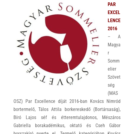
PAR
EXCEL
LENCE
2016
– A
Magya
r
Somm
elier
Szövet
ség
(MAS
OSZ) Par Excellence díját 2016-ban Kovács Nimród
bortermelő, Tálos Attila borkereskedő (Bortársaság),
Bíró Lajos séf és étteremtulajdonos, Mészáros
Gabriella borakadémikus, oktató és Cseh Gábor
borszakíró nyerte el. Termelő kategóriában
Kovács