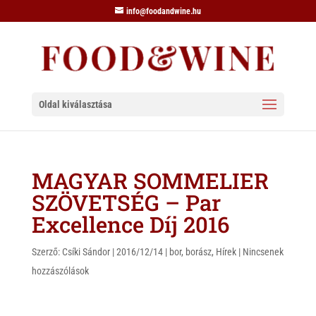
info@foodandwine.hu
Oldal kiválasztása
MAGYAR SOMMELIER
SZÖVETSÉG – Par
Excellence Díj 2016
Szerző:
Csíki Sándor
|
2016/12/14
|
bor
,
borász
,
Hírek
|
Nincsenek
hozzászólások