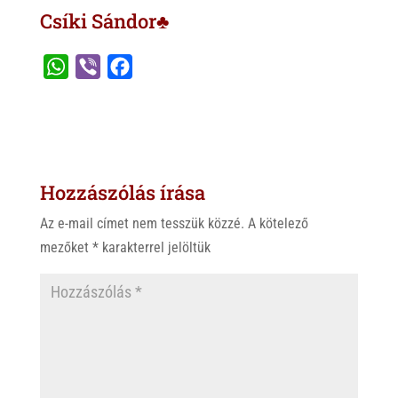
Csíki Sándor♣
W
V
F
h
i
a
a
b
c
t
e
e
s
r
b
Hozzászólás írása
A
o
p
o
Az e-mail címet nem tesszük közzé.
A kötelező
p
k
mezőket
*
karakterrel jelöltük