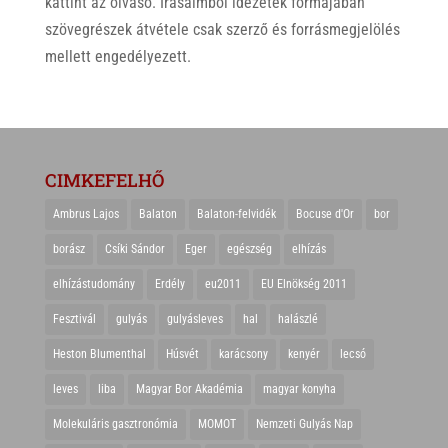
kattint az olvasó. Írásaimból idézetek formájában
szövegrészek átvétele csak szerző és forrásmegjelölés
mellett engedélyezett.
CIMKEFELHŐ
Ambrus Lajos
Balaton
Balaton-felvidék
Bocuse d'Or
bor
borász
Csíki Sándor
Eger
egészség
elhízás
elhízástudomány
Erdély
eu2011
EU Elnökség 2011
Fesztivál
gulyás
gulyásleves
hal
halászlé
Heston Blumenthal
Húsvét
karácsony
kenyér
lecsó
leves
liba
Magyar Bor Akadémia
magyar konyha
Molekuláris gasztronómia
MOMOT
Nemzeti Gulyás Nap