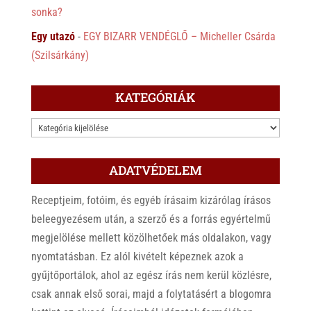
sonka?
Egy utazó
-
EGY BIZARR VENDÉGLŐ – Micheller Csárda
(Szilsárkány)
KATEGÓRIÁK
KATEGÓRIÁK
ADATVÉDELEM
Receptjeim, fotóim, és egyéb írásaim kizárólag írásos
beleegyezésem után, a szerző és a forrás egyértelmű
megjelölése mellett közölhetőek más oldalakon, vagy
nyomtatásban. Ez alól kivételt képeznek azok a
gyűjtőportálok, ahol az egész írás nem kerül közlésre,
csak annak első sorai, majd a folytatásért a blogomra