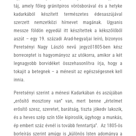
táj, amely főleg gránitpiros vörösborával és a hetyke
kadarkából készített természetes édesaszújával
szerzett nemzetközi hírnevet magának. Ugyanis
messze földön egyedül itt készítettek a kékszőlőből
aszút – egy 19. századi Arad-hegyaljai leíró, bizonyos
Peretsényi Nagy László nevű jegyző1805-ben kész
borreceptet is hagyományoz az utókorra, amikor a két
legnagyobb borvidéket összehasonlítva írja, hogy a
tokajit a betegnek – a ménesit az egészségesnek kell
innia.
Peretsényi szerint a ménesi Kadarkában és aszújában
„erősítő mosztony van” van, mert benne „értelmet
erősítő szesz, szeretet, barátság, tiszta jókedv lakozik,
és a heves szép szín tőle kipiroslik, úgyhogy a munkás,
ép embert száz évnél is tovább fenntartja”. Az 1805-ös
borleírás szerint amúgy is „különös Isten adománya a