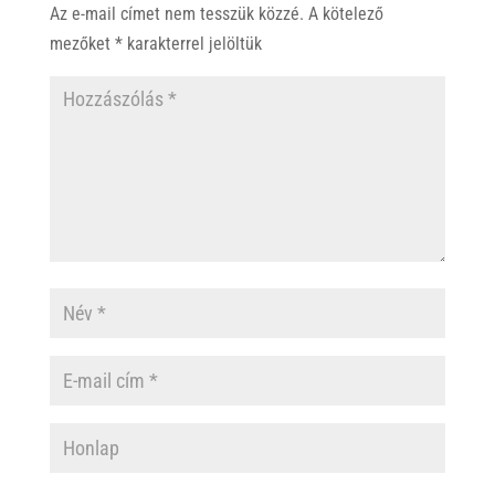
p
o
Az e-mail címet nem tesszük közzé.
A kötelező
p
k
mezőket
*
karakterrel jelöltük