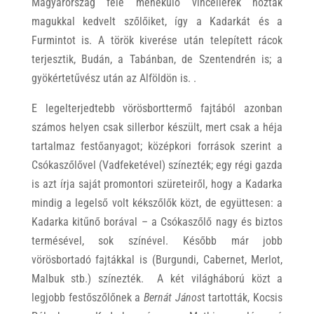
Magyarország felé menekülő vincellérek hozták
magukkal kedvelt szőlőiket, így a Kadarkát és a
Furmintot is. A török kiverése után telepített rácok
terjesztik, Budán, a Tabánban, de Szentendrén is; a
gyökértetűvész után az Alföldön is. .
E legelterjedtebb vörösborttermő fajtából azonban
számos helyen csak sillerbor készült, mert csak a héja
tartalmaz festőanyagot; középkori források szerint a
Csókaszőlővel (Vadfeketével) színezték; egy régi gazda
is azt írja saját promontori szüreteiről, hogy a Kadarka
mindig a legelső volt kékszőlők közt, de együttesen: a
Kadarka kitűnő borával – a Csókaszőlő nagy és biztos
termésével, sok színével. Később már jobb
vörösbortadó fajtákkal is (Burgundi, Cabernet, Merlot,
Malbuk stb.) színezték. A két világháború közt a
legjobb festőszőlőnek a
Bernát János
t tartották, Kocsis