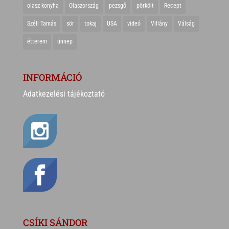
olasz konyha
Olaszország
pezsgő
pörkölt
Recept
Széll Tamás
sör
tokaj
USA
videó
Villány
Válság
étterem
ünnep
INFORMÁCIÓ
Adatkezelési tájékoztató
CSÍKI SÁNDOR