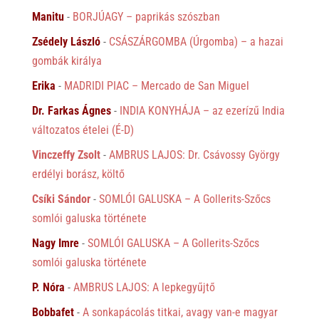
Manitu
-
BORJÚAGY – paprikás szószban
Zsédely László
-
CSÁSZÁRGOMBA (Úrgomba) – a hazai
gombák királya
Erika
-
MADRIDI PIAC – Mercado de San Miguel
Dr. Farkas Ágnes
-
INDIA KONYHÁJA – az ezerízű India
változatos ételei (É-D)
Vinczeffy Zsolt
-
AMBRUS LAJOS: Dr. Csávossy György
erdélyi borász, költő
Csíki Sándor
-
SOMLÓI GALUSKA – A Gollerits-Szőcs
somlói galuska története
Nagy Imre
-
SOMLÓI GALUSKA – A Gollerits-Szőcs
somlói galuska története
P. Nóra
-
AMBRUS LAJOS: A lepkegyűjtő
Bobbafet
-
A sonkapácolás titkai, avagy van-e magyar