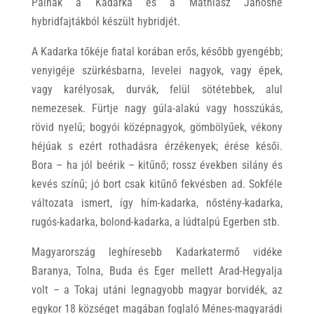
Pálnak a Kadarka és a Mathiasz Jánosné
hybridfajtákból készült hybridjét.
A Kadarka tőkéje fiatal korában erős, később gyengébb;
venyigéje szürkésbarna, levelei nagyok, vagy épek,
vagy karélyosak, durvák, felül sötétebbek, alul
nemezesek. Fürtje nagy gúla-alakú vagy hosszúkás,
rövid nyelű; bogyói középnagyok, gömbölyűek, vékony
héjúak s ezért rothadásra érzékenyek; érése késői.
Bora – ha jól beérik – kitűnő; rossz években silány és
kevés színű; jó bort csak kitűnő fekvésben ad. Sokféle
változata ismert, így hím-kadarka, nőstény-kadarka,
rugós-kadarka, bolond-kadarka, a lúdtalpú Egerben stb.
Magyarország leghíresebb Kadarkatermő vidéke
Baranya, Tolna, Buda és Eger mellett Arad-Hegyalja
volt – a Tokaj utáni legnagyobb magyar borvidék, az
egykor 18 községet magában foglaló Ménes-magyarádi