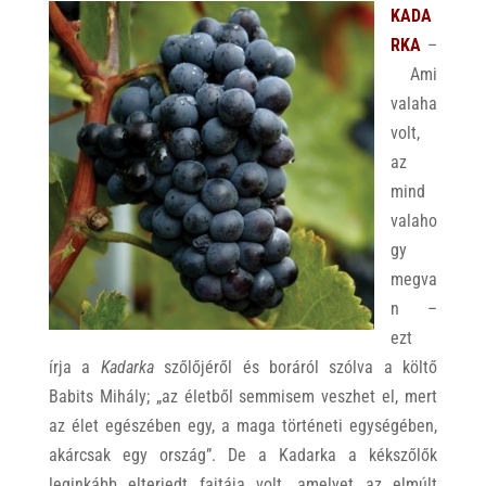
KADA
RKA
–
Ami
valaha
volt,
az
mind
valaho
gy
megva
n –
ezt
írja a
Kadarka
szőlőjéről és boráról szólva a költő
Babits Mihály; „az életből semmisem veszhet el, mert
az élet egészében egy, a maga történeti egységében,
akárcsak egy ország”. De a Kadarka a kékszőlők
leginkább elterjedt fajtája volt, amelyet az elmúlt