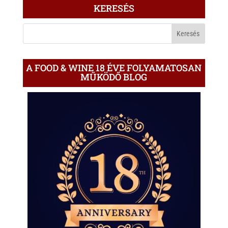
ÍRÁS
KERESÉS
A
BLOGON
A FOOD & WINE 18 ÉVE FOLYAMATOSAN
MŰKÖDŐ BLOG