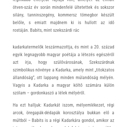
ötven-száz év során mindenfelé ültetettek és sokszor
silány, tanninszegény, kommersz tömegbor készült
belőle, s emiatt majdnem ki is hullott az idő
rostáján. Babits, mint szekszárdi rác
kadarkatermelők leszármazottja, és mint a 20. század
egyik legnagyobb magyar poétája a létezés egészéről
azt írja, hogy szülővárosának, Szekszárdnak
szimbolikus növénye a Kadarka, amely mint „titokzatos
állandóság”, ott lappang minden múlandóság mélyén.
Vagyis a Kadarka a magyar költő számára külön
szólam – gordonkaszó a lélek mélyéről.
Ha ezt halljuk: Kadarkát iszom, mélyemlékezet, régi
arcok, öregapák-dédapák korosztálya bukkan elő a
múltból – Babits is a régi Kadarkára gondol, amikor az