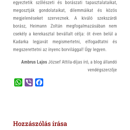
egyeztetik szőlészeti és borászati tapasztalataikat,
megosztják gondolataikat, dilemmáikat és közös
megjelenéseket szerveznek. A kiváló szekszárdi
borász, Heimann Zoltán megfogalmazásában nem
csekély a kerekasztal bevállalt célja: öt éven belül a
Kadarka legjavát megismertetni, elfogadtatni és
megszerettetni az ínyenc borvilággal! Úgy legyen.
Ambrus Lajos
József Attila-díjas író, a blog állandó
vendégszerzője
W
V
F
h
i
a
a
b
c
t
e
e
s
r
b
Hozzászólás írása
A
o