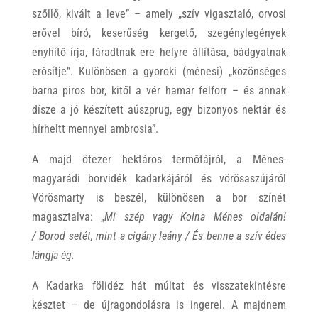
szőllő, kivált a leve” – amely „szív vigasztaló, orvosi
erővel bíró, keserűség kergető, szegénylegények
enyhítő írja, fáradtnak ere helyre állítása, bádgyatnak
erősítje”. Különösen a gyoroki (ménesi) „közönséges
barna piros bor, kitől a vér hamar felforr – és annak
dísze a jó készített aúszprug, egy bizonyos nektár és
hírheltt mennyei ambrosia”.
A majd ötezer hektáros termőtájról, a Ménes-
magyarádi borvidék kadarkájáról és vörösaszújáról
Vörösmarty is beszél, különösen a bor színét
magasztalva: „
Mi szép vagy Kolna Ménes oldalán!
/
Borod setét, mint a cigány leány /
És benne a szív édes
lángja ég.
A Kadarka fölidéz hát múltat és visszatekintésre
késztet – de újragondolásra is ingerel. A majdnem