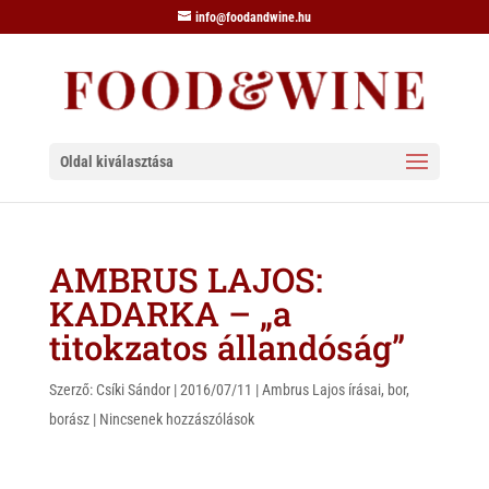
info@foodandwine.hu
Oldal kiválasztása
AMBRUS LAJOS:
KADARKA – „a
titokzatos állandóság”
Szerző:
Csíki Sándor
|
2016/07/11
|
Ambrus Lajos írásai
,
bor
,
borász
|
Nincsenek hozzászólások