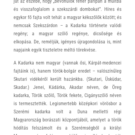
jut az eszébe, hogy „bevonulok fehér paripán a múltba
és visszafoglalom a szekszárdi dombokat”. Híres és
egykor fő fajta volt tehát a magyar kékszőlők között; és
nemcsak Szekszárdon – a Kadarka története valódi
regény; a magyar szőlő regénye, dicsősége és
elkopása. De, reméljük, igényes újragondolása is, mint
napjaink egyik tiszteletre méltó törekvése.
A Kadarka nem magyar (vannak ősi, Kárpát-medencei
fajtáink is), hanem török-bolgár eredet – valószínűleg
Skutari vidékéről került hazánkba. (Skutari, Üsküdar,
Skadar.) Jenei, Kádárka, Akadar néven, de Öreg
kadarka, Török szőlő, Török fekete, Cigányszőlő néven
is termesztették. Legismertebb középkori vörösbor a
Szerémi kadarka volt a Duna melletti régi
Magyarország borászati központjából, amelyet a török
hódítás felszámolt és a Szerémségből a királyi