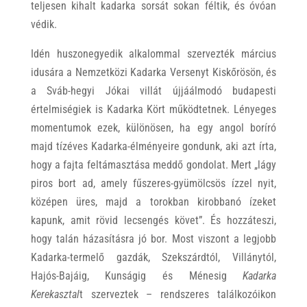
teljesen kihalt kadarka sorsát sokan féltik, és óvóan
védik.
Idén huszonegyedik alkalommal szervezték március
idusára a Nemzetközi Kadarka Versenyt Kiskőrösön, és
a Sváb-hegyi Jókai villát újjáálmodó budapesti
értelmiségiek is Kadarka Kört működtetnek. Lényeges
momentumok ezek, különösen, ha egy angol boríró
majd tízéves Kadarka-élményeire gondunk, aki azt írta,
hogy a fajta feltámasztása meddő gondolat. Mert „lágy
piros bort ad, amely fűszeres-gyümölcsös ízzel nyit,
középen üres, majd a torokban kirobbanó ízeket
kapunk, amit rövid lecsengés követ”. És hozzáteszi,
hogy talán házasításra jó bor. Most viszont a legjobb
Kadarka-termelő gazdák, Szekszárdtól, Villánytól,
Hajós-Bajáig, Kunságig és Ménesig
Kadarka
Kerekasztal
t szerveztek – rendszeres találkozóikon