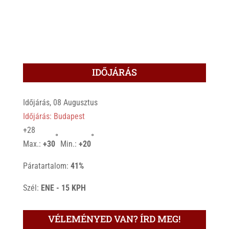
IDŐJÁRÁS
Időjárás, 08 Augusztus
Időjárás: Budapest
+
28
°
°
Max.:
+
30
Min.:
+
20
Páratartalom:
41%
Szél:
ENE - 15 KPH
VÉLEMÉNYED VAN? ÍRD MEG!