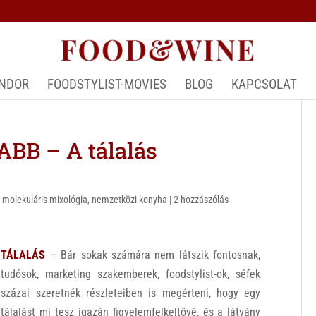
ÁNDOR
FOODSTYLIST-MOVIES
BLOG
KAPCSOLAT
BB – A tálalás
,
molekuláris mixológia
,
nemzetközi konyha
|
2 hozzászólás
TÁLALÁS
– Bár sokak számára nem látszik fontosnak,
tudósok, marketing szakemberek, foodstylist-ok, séfek
százai szeretnék részleteiben is megérteni, hogy egy
tálalást mi tesz igazán figyelemfelkeltővé, és a látvány