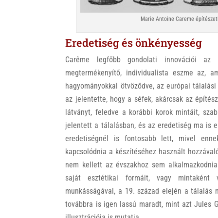
Marie Antoine Careme építészetb
Eredetiség és önkényesség
Carême legfőbb gondolati innovációi az
megtermékenyítő, individualista eszme az, 
hagyományokkal ötvöződve, az európai tálalási
az jelentette, hogy a séfek, akárcsak az építés
látványt, feledve a korábbi korok mintáit, sz
jelentett a tálalásban, és az eredetiség ma i
eredetiségnél is fontosabb lett, mivel enn
kapcsolódnia a készítéséhez használt hozzávalók
nem kellett az évszakhoz sem alkalmazkodnia. 
saját esztétikai formáit, vagy mintaként
munkásságával, a 19. század elején a tálalás 
továbbra is igen lassú maradt, mint azt Jules 
illusztrációja is mutatja.