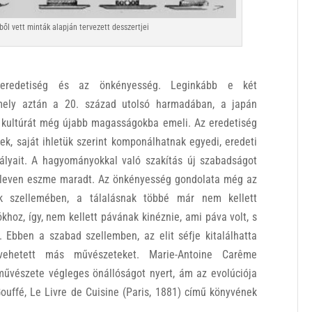
ől vett minták alapján tervezett desszertjei
 eredetiség és az önkényesség. Leginkább e két
amely aztán a 20. század utolsó harmadában, a japán
 kultúrát még újabb magasságokba emeli. Az eredetiség
zek, saját ihletük szerint komponálhatnak egyedi, eredeti
abályait. A hagyományokkal való szakítás új szabadságot
s eleven eszme maradt. Az önkényesség gondolata még az
ek szellemében, a tálalásnak többé már nem kellett
hoz, így, nem kellett pávának kinéznie, ami páva volt, s
Ebben a szabad szellemben, az elit séfje kitalálhatta
 vehetett más művészeteket. Marie-Antoine Carême
művészete végleges önállóságot nyert, ám az evolúciója
Gouffé, Le Livre de Cuisine (Paris, 1881) című könyvének