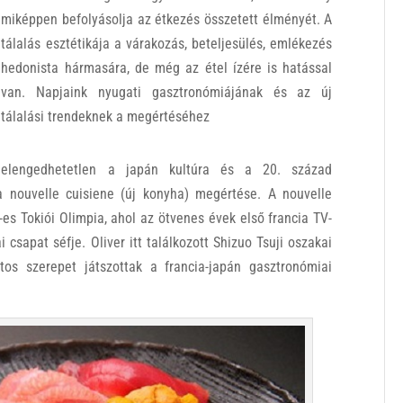
miképpen befolyásolja az étkezés összetett élményét. A
tálalás esztétikája a várakozás, beteljesülés, emlékezés
hedonista hármasára, de még az étel ízére is hatással
van. Napjaink nyugati gasztronómiájának és az új
tálalási trendeknek a megértéséhez
elengedhetetlen a japán kultúra és a 20. század
a nouvelle cuisiene (új konyha) megértése. A nouvelle
es Tokiói Olimpia, ahol az ötvenes évek első francia TV-
 csapat séfje. Oliver itt találkozott Shizuo Tsuji oszakai
ntos szerepet játszottak a francia-japán gasztronómiai