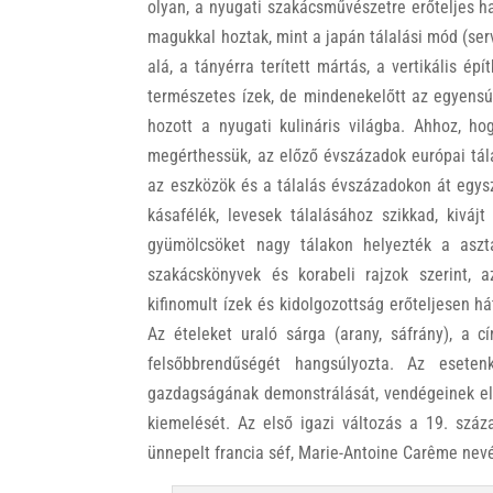
olyan, a nyugati szakácsművészetre erőteljes ha
magukkal hoztak, mint a japán tálalási mód (servi
alá, a tányérra terített mártás, a vertikális ép
természetes ízek, de mindenekelőtt az egyensúly 
hozott a nyugati kulináris világba. Ahhoz, ho
megérthessük, az előző évszázadok európai tálal
az eszközök és a tálalás évszázadokon át egysze
kásafélék, levesek tálalásához szikkad, kivájt
gyümölcsöket nagy tálakon helyezték a aszta
szakácskönyvek és korabeli rajzok szerint, a
kifinomult ízek és kidolgozottság erőteljesen há
Az ételeket uraló sárga (arany, sáfrány), a c
felsőbbrendűségét hangsúlyozta. Az eseten
gazdagságának demonstrálását, vendégeinek elk
kiemelését. Az első igazi változás a 19. száz
ünnepelt francia séf, Marie-Antoine Carême nev