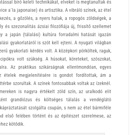
tással bíró keleti technikákat, elveket is megtanultak és
ce a`la japonaise) és artisztika. A vibráló színek, az étel
ítkezés, a gőzölés, a nyers halak, a ropogós zöldségek, a
és szezonalitás ázsiai filozófiája új, frissítő szellemet
gy a japán (tálalási) kultúra forradalmi hatását igazán
ási gyakorlatáról is szót kell ejteni. A nyugati világban
rű gyakorlati kérdés volt. A középkori pörköltek, raguk,
 cipókra volt szükség. A húsokat, köreteket, szószokat,
lra. Az praktikus szikárságnak ellentmondóan, egyes
z ételek megjelenítésére is gondot fordítottak, ám a
ttérbe szorultak. A színek fontosabbak voltak az ízeknél.
ímereken is nagyra értékelt zöld szín, az uralkodó elit
ként grandiózus és költséges tálalás a vendéglátó
ápráztatását szolgálta csupán, s nem az étel bármiféle
ad első felében történt és az építészet szerelmese, az
éhez kötődik.