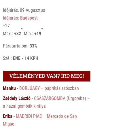
Időjárás, 09 Augusztus
Időjárás: Budapest
+
27
°
°
Max.:
+
32
Min.:
+
19
Páratartalom:
33%
Szél:
ENE - 14 KPH
VÉLEMÉNYED VAN? ÍRD MEG!
Manitu
-
BORJÚAGY – paprikás szószban
Zsédely László
-
CSÁSZÁRGOMBA (Úrgomba) –
a hazai gombák királya
Erika
-
MADRIDI PIAC – Mercado de San
Miguel