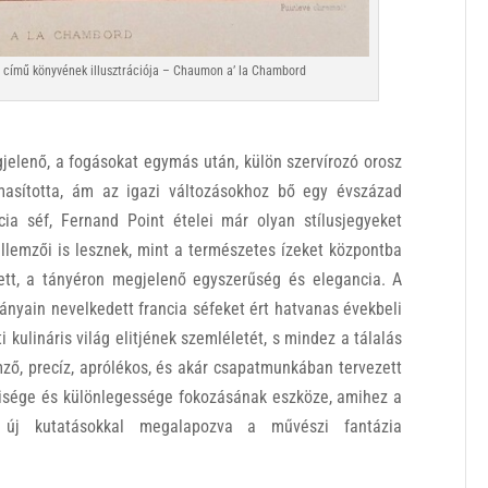
1) című könyvének illusztrációja – Chaumon a’ la Chambord
gjelenő, a fogásokat egymás után, külön szervírozó orosz
lmasította, ám az igazi változásokhoz bő egy évszázad
cia séf, Fernand Point ételei már olyan stílusjegyeket
llemzői is lesznek, mint a természetes ízeket központba
lett, a tányéron megjelenő egyszerűség és elegancia. A
nyain nevelkedett francia séfeket ért hatvanas évekbeli
kulináris világ elitjének szemléletét, s mindez a tálalás
mző, precíz, aprólékos, és akár csapatmunkában tervezett
disége és különlegessége fokozásának eszköze, amihez a
, új kutatásokkal megalapozva a művészi fantázia