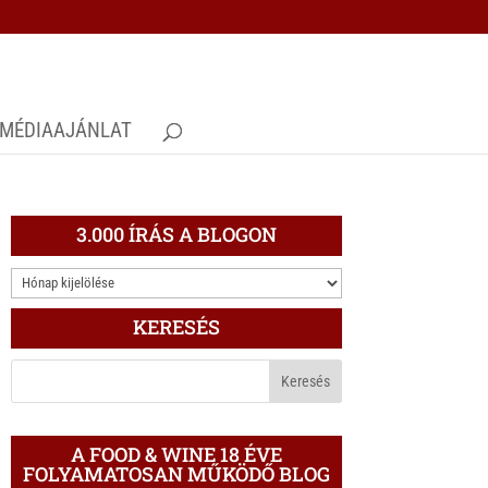
MÉDIAAJÁNLAT
3.000 ÍRÁS A BLOGON
3.000
ÍRÁS
KERESÉS
A
BLOGON
A FOOD & WINE 18 ÉVE
FOLYAMATOSAN MŰKÖDŐ BLOG