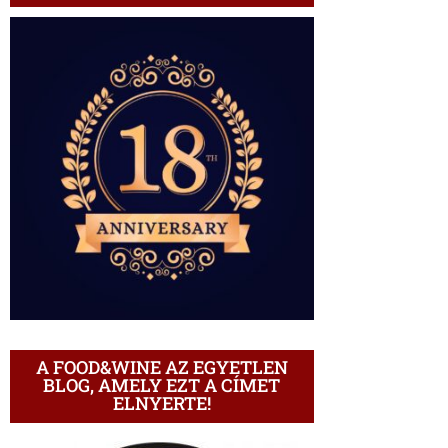
A FOOD&WINE AZ EGYETLEN
BLOG, AMELY EZT A CÍMET
ELNYERTE!