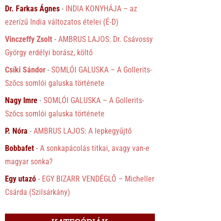
Dr. Farkas Ágnes
-
INDIA KONYHÁJA – az
ezerízű India változatos ételei (É-D)
Vinczeffy Zsolt
-
AMBRUS LAJOS: Dr. Csávossy
György erdélyi borász, költő
Csíki Sándor
-
SOMLÓI GALUSKA – A Gollerits-
Szőcs somlói galuska története
Nagy Imre
-
SOMLÓI GALUSKA – A Gollerits-
Szőcs somlói galuska története
P. Nóra
-
AMBRUS LAJOS: A lepkegyűjtő
Bobbafet
-
A sonkapácolás titkai, avagy van-e
magyar sonka?
Egy utazó
-
EGY BIZARR VENDÉGLŐ – Micheller
Csárda (Szilsárkány)