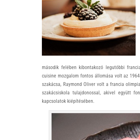
k
második felében kibontakozó legutóbbi franci
cuisine mozgalom fontos állomása volt az 1964-
szakácsa, Raymond Oliver volt a francia olimpiai
szakácsiskola tulajdonossal, akivel együtt fo
kapcsolatok kiépítésében.