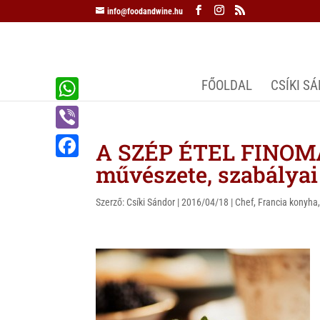
info@foodandwine.hu
FŐOLDAL
CSÍKI S
W
h
V
A SZÉP ÉTEL FINOMA
a
i
művészete, szabályai
F
t
b
a
s
Szerző:
Csíki Sándor
|
2016/04/18
|
Chef
,
Francia konyha
e
c
A
r
e
p
b
p
o
o