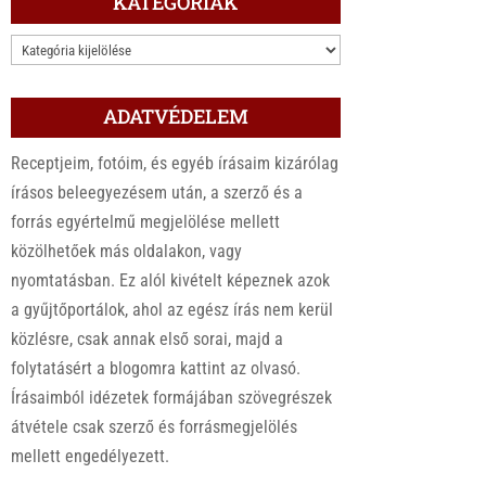
KATEGÓRIÁK
KATEGÓRIÁK
ADATVÉDELEM
Receptjeim, fotóim, és egyéb írásaim kizárólag
írásos beleegyezésem után, a szerző és a
forrás egyértelmű megjelölése mellett
közölhetőek más oldalakon, vagy
nyomtatásban. Ez alól kivételt képeznek azok
a gyűjtőportálok, ahol az egész írás nem kerül
közlésre, csak annak első sorai, majd a
folytatásért a blogomra kattint az olvasó.
Írásaimból idézetek formájában szövegrészek
átvétele csak szerző és forrásmegjelölés
mellett engedélyezett.