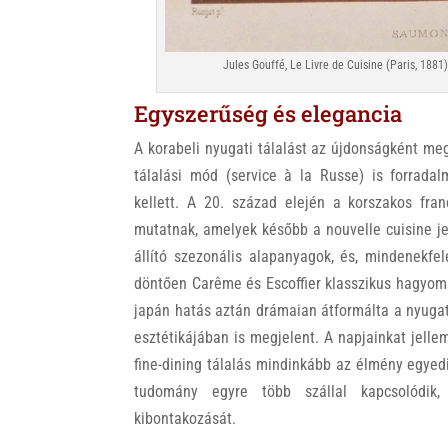
Jules Gouffé, Le Livre de Cuisine (Paris, 188
Egyszerűség és elegancia
A korabeli nyugati tálalást az újdonságként me
tálalási mód (service à la Russe) is forrada
kellett. A 20. század elején a korszakos fran
mutatnak, amelyek később a nouvelle cuisine je
állító szezonális alapanyagok, és, mindenekfe
döntően Carême és Escoffier klasszikus hagyomá
japán hatás aztán drámaian átformálta a nyugati 
esztétikájában is megjelent. A napjainkat jelle
fine-dining tálalás mindinkább az élmény egye
tudomány egyre több szállal kapcsolódik
kibontakozását.