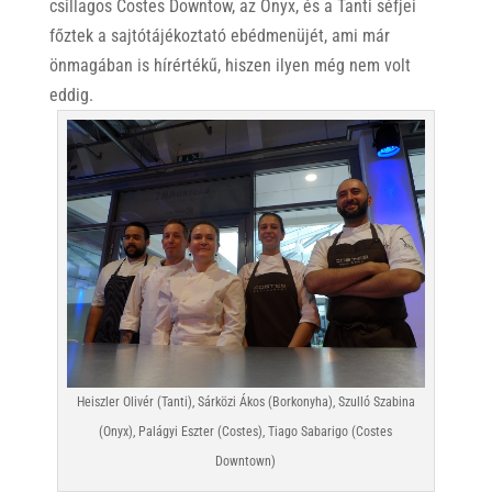
csillagos Costes Downtow, az Onyx, és a Tanti séfjei
főztek a sajtótájékoztató ebédmenüjét, ami már
önmagában is hírértékű, hiszen ilyen még nem volt
eddig.
Heiszler Olivér (Tanti), Sárközi Ákos (Borkonyha), Szulló Szabina
(Onyx), Palágyi Eszter (Costes), Tiago Sabarigo (Costes
Downtown)