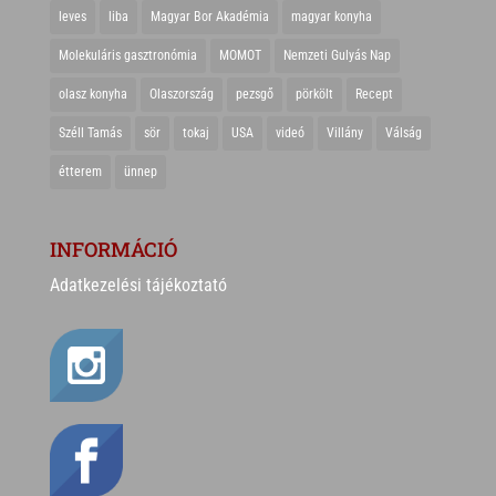
leves
liba
Magyar Bor Akadémia
magyar konyha
Molekuláris gasztronómia
MOMOT
Nemzeti Gulyás Nap
olasz konyha
Olaszország
pezsgő
pörkölt
Recept
Széll Tamás
sör
tokaj
USA
videó
Villány
Válság
étterem
ünnep
INFORMÁCIÓ
Adatkezelési tájékoztató