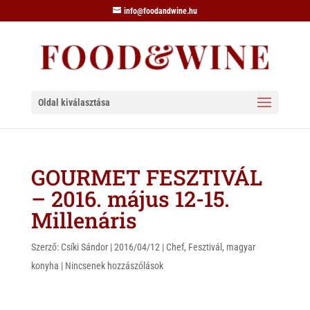
info@foodandwine.hu
Oldal kiválasztása
GOURMET FESZTIVÁL
– 2016. május 12-15.
Millenáris
Szerző:
Csíki Sándor
|
2016/04/12
|
Chef
,
Fesztivál
,
magyar
konyha
|
Nincsenek hozzászólások