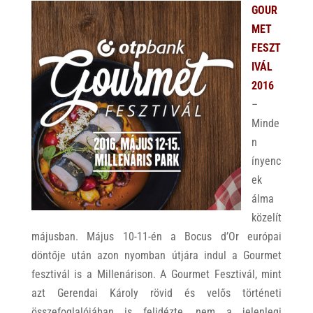
GOUR
MET
FESZT
IVÁL
2016
–
Minde
n
ínyenc
ek
álma
közelít
májusban. Május 10-11-én a Bocus d’Or európai
döntője után azon nyomban útjára indul a Gourmet
fesztivál is a Millenárison. A Gourmet Fesztivál, mint
azt Gerendai Károly rövid és velős történeti
összefoglalójában is felidézte, nem a jelenlegi