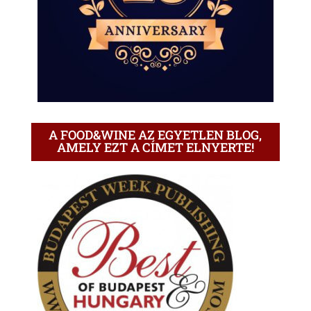
A FOOD&WINE AZ EGYETLEN BLOG,
AMELY EZT A CÍMET ELNYERTE!