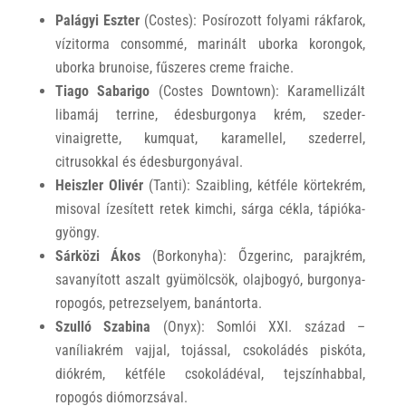
Palágyi Eszter
(Costes): Posírozott folyami rákfarok,
vízitorma consommé, marinált uborka korongok,
uborka brunoise, fűszeres creme fraiche.
Tiago Sabarigo
(Costes Downtown): Karamellizált
libamáj terrine, édesburgonya krém, szeder-
vinaigrette, kumquat, karamellel, szederrel,
citrusokkal és édesburgonyával.
Heiszler Olivér
(Tanti): Szaibling, kétféle körtekrém,
misoval ízesített retek kimchi, sárga cékla, tápióka-
gyöngy.
Sárközi Ákos
(Borkonyha): Őzgerinc, parajkrém,
savanyított aszalt gyümölcsök, olajbogyó, burgonya-
ropogós, petrezselyem, banántorta.
Szulló Szabina
(Onyx): Somlói XXI. század –
vaníliakrém vajjal, tojással, csokoládés piskóta,
diókrém, kétféle csokoládéval, tejszínhabbal,
ropogós diómorzsával.