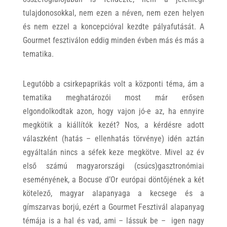
tulajdonosokkal, nem ezen a néven, nem ezen helyen
és nem ezzel a koncepcióval kezdte pályafutását. A
Gourmet fesztiválon eddig minden évben más és más a
tematika.
Legutóbb a csirkepaprikás volt a központi téma, ám a
tematika meghatározói most már erősen
elgondolkodtak azon, hogy vajon jó-e az, ha ennyire
megkötik a kiállítók kezét? Nos, a kérdésre adott
válaszként (hatás – ellenhatás törvénye) idén aztán
egyáltalán nincs a séfek keze megkötve. Mivel az év
első számú magyarországi (csúcs)gasztronómiai
eseményének, a Bocuse d’Or európai döntőjének a két
kötelező, magyar alapanyaga a kecsege és a
gímszarvas borjú, ezért a Gourmet Fesztivál alapanyag
témája is a hal és vad, ami – lássuk be – igen nagy