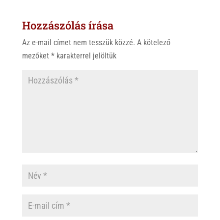
s
r
b
Hozzászólás írása
A
o
p
o
Az e-mail címet nem tesszük közzé.
A kötelező
p
k
mezőket
*
karakterrel jelöltük