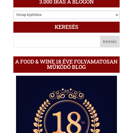
3.000 ÍRÁS A BLOGON
3.000
ÍRÁS
KERESÉS
A
BLOGON
A FOOD & WINE 18 ÉVE FOLYAMATOSAN
MŰKÖDŐ BLOG