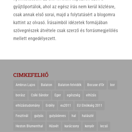
gyűjtőportálok, ahol az egész írás nem kerül közlésre,
csak annak első sorai, majd a folytatásért a blogomra
kattint az olvasó. Írásaimból idézetek formájában
szövegrészek átvétele csak szerző és forrásmegjelölés
mellett engedélyezett.
CIMKEFELHŐ
Ambrus Lajos
Balaton
Balaton-felvidék
Bocuse d'Or
bor
borász
Csíki Sándor
Eger
egészség
elhízás
elhízástudomány
Erdély
eu2011
EU Elnökség 2011
Fesztivál
gulyás
gulyásleves
hal
halászlé
Heston Blumenthal
Húsvét
karácsony
kenyér
lecsó