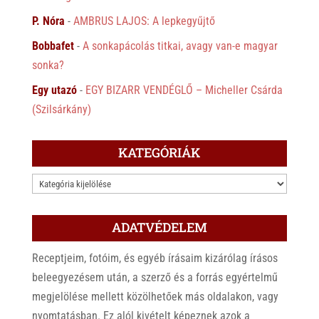
P. Nóra
-
AMBRUS LAJOS: A lepkegyűjtő
Bobbafet
-
A sonkapácolás titkai, avagy van-e magyar
sonka?
Egy utazó
-
EGY BIZARR VENDÉGLŐ – Micheller Csárda
(Szilsárkány)
KATEGÓRIÁK
KATEGÓRIÁK
ADATVÉDELEM
Receptjeim, fotóim, és egyéb írásaim kizárólag írásos
beleegyezésem után, a szerző és a forrás egyértelmű
megjelölése mellett közölhetőek más oldalakon, vagy
nyomtatásban. Ez alól kivételt képeznek azok a