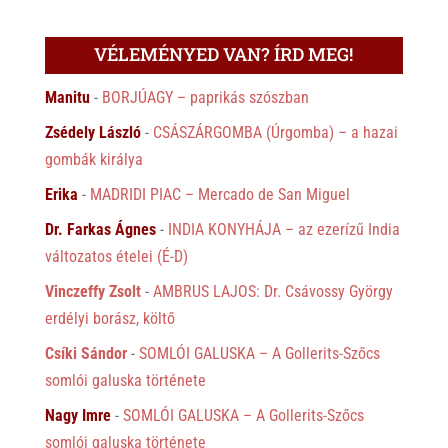
VÉLEMÉNYED VAN? ÍRD MEG!
Manitu
-
BORJÚAGY – paprikás szószban
Zsédely László
-
CSÁSZÁRGOMBA (Úrgomba) – a hazai
gombák királya
Erika
-
MADRIDI PIAC – Mercado de San Miguel
Dr. Farkas Ágnes
-
INDIA KONYHÁJA – az ezerízű India
változatos ételei (É-D)
Vinczeffy Zsolt
-
AMBRUS LAJOS: Dr. Csávossy György
erdélyi borász, költő
Csíki Sándor
-
SOMLÓI GALUSKA – A Gollerits-Szőcs
somlói galuska története
Nagy Imre
-
SOMLÓI GALUSKA – A Gollerits-Szőcs
somlói galuska története