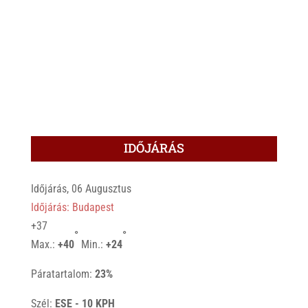
IDŐJÁRÁS
Időjárás, 06 Augusztus
Időjárás: Budapest
+
37
°
°
Max.:
+
40
Min.:
+
24
Páratartalom:
23%
Szél:
ESE - 10 KPH