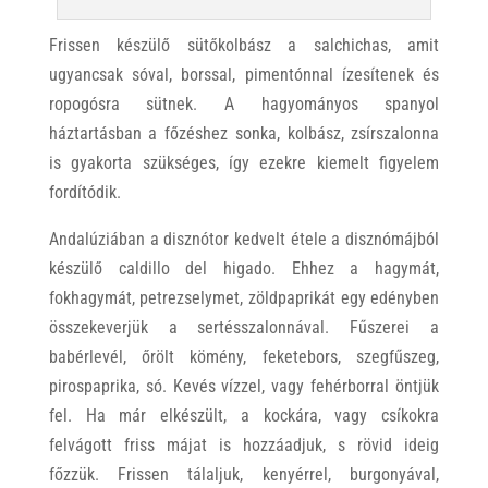
Frissen készülő sütőkolbász a salchichas, amit
ugyancsak sóval, borssal, pimentónnal ízesítenek és
ropogósra sütnek. A hagyományos spanyol
háztartásban a főzéshez sonka, kolbász, zsírszalonna
is gyakorta szükséges, így ezekre kiemelt figyelem
fordítódik.
Andalúziában a disznótor kedvelt étele a disznómájból
készülő caldillo del higado. Ehhez a hagymát,
fokhagymát, petrezselymet, zöldpaprikát egy edényben
összekeverjük a sertésszalonnával. Fűszerei a
babérlevél, őrölt kömény, feketebors, szegfűszeg,
pirospaprika, só. Kevés vízzel, vagy fehérborral öntjük
fel. Ha már elkészült, a kockára, vagy csíkokra
felvágott friss májat is hozzáadjuk, s rövid ideig
főzzük. Frissen tálaljuk, kenyérrel, burgonyával,