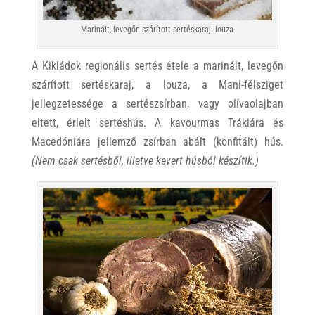
Marinált, levegőn szárított sertéskaraj: louza
A Kikládok regionális sertés étele a marinált, levegőn
szárított sertéskaraj, a louza, a Mani-félsziget
jellegzetessége a sertészsírban, vagy olívaolajban
eltett, érlelt sertéshús. A kavourmas Trákiára és
Macedóniára jellemző zsírban abált (konfitált) hús.
(Nem csak sertésből, illetve kevert húsból készítik.)