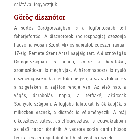
salátával fogyasztjuk.
Görög disznótor
A sertés Görögországban is a legfontosabb téli
fehérjeforrás. A disznótorok (hoirosphagia) szezonja
hagyományosan Szent Miklós napjától, egészen január
17-éig, Remete Szent Antal napjáig tart. A disznóvágás
Görögországban is ünnep, amire a barátokat,
szomszédokat is meghívják. A háromnaposra is nyúló
disznóvágásoknak a legtöbb helyen, a szárazföldön és
a szigeteken is, sajátos rendje van. Az első nap, a
vágás, darabolás napja, a férfiaké, akárcsak
Spanyolországban. A legjobb falatokat is ők kapják, s
miközben esznek, a disznót is véleményezik. A máj
elkészítése, sütése, és elfogyasztása is leggyakrabban
az első napon történik. A vacsora során darált húsos
tésztát és sertéspofából főtt húslevest is esznek.