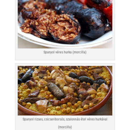
Spanyol véres hurka (morcilla)
Spanyol rizses, csicseriborsós, szalonnás étel véres hurkával
(morcilla)