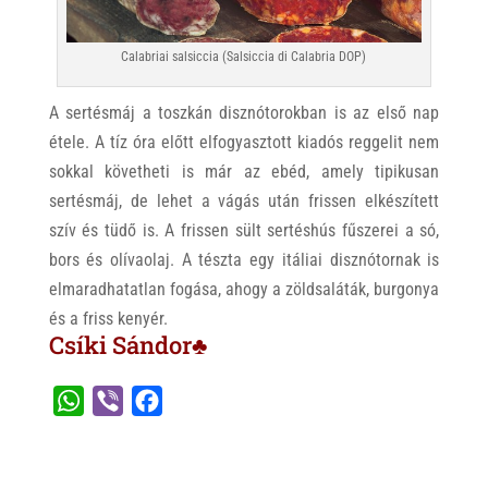
Calabriai salsiccia (Salsiccia di Calabria DOP)
A sertésmáj a toszkán disznótorokban is az első nap
étele. A tíz óra előtt elfogyasztott kiadós reggelit nem
sokkal követheti is már az ebéd, amely tipikusan
sertésmáj, de lehet a vágás után frissen elkészített
szív és tüdő is. A frissen sült sertéshús fűszerei a só,
bors és olívaolaj. A tészta egy itáliai disznótornak is
elmaradhatatlan fogása, ahogy a zöldsaláták, burgonya
és a friss kenyér.
Csíki Sándor♣
W
V
F
h
i
a
a
b
c