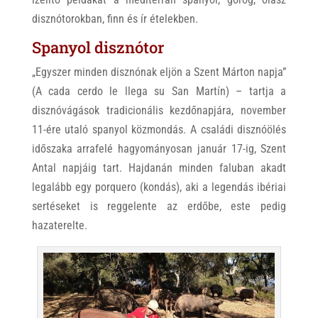
disznótorokban, finn és ír ételekben.
Spanyol disznótor
„Egyszer minden disznónak eljön a Szent Márton napja”
(A cada cerdo le llega su San Martín) – tartja a
disznóvágások tradicionális kezdőnapjára, november
11-ére utaló spanyol közmondás. A családi disznóölés
időszaka arrafelé hagyományosan január 17-ig, Szent
Antal napjáig tart. Hajdanán minden faluban akadt
legalább egy porquero (kondás), aki a legendás ibériai
sertéseket is reggelente az erdőbe, este pedig
hazaterelte.