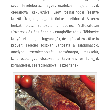
sóval, feketeborssal, egyes esetekben majoránnával,
oreganoval, kakukkfűvel, vagy rozmaringgal ízesítve
készül. Üvegben, olajjal felöntve is előfordul. A véres
hurkák olasz változata a budino. Változatosan
fűszerezik és általában a vastagbélbe töltik. Többnyire
kenyérrel, hidegen fogyasztják, de tojással és sütve is
kedvelt. Félédes toszkán változata a sanguinaccio,
amelybe zsemlemorzsát, fenyőmagot, mazsolát,
kandírozott gyümölcsöket is kevernek, és fahéjjal,
korianderrel, szerecsendióval is ízesítenek.