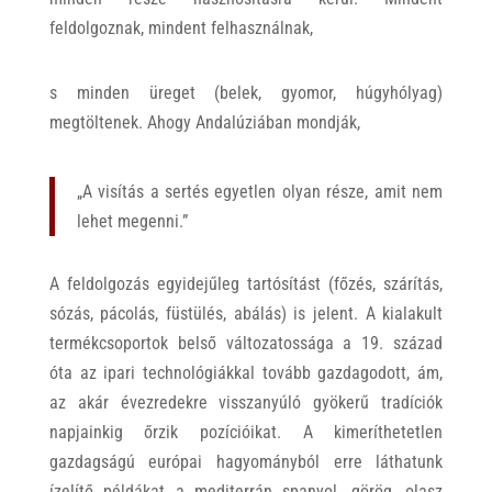
feldolgoznak, mindent felhasználnak,
s minden üreget (belek, gyomor, húgyhólyag)
megtöltenek. Ahogy Andalúziában mondják,
„A visítás a sertés egyetlen olyan része, amit nem
lehet megenni.”
A feldolgozás egyidejűleg tartósítást (főzés, szárítás,
sózás, pácolás, füstülés, abálás) is jelent. A kialakult
termékcsoportok belső változatossága a 19. század
óta az ipari technológiákkal tovább gazdagodott, ám,
az akár évezredekre visszanyúló gyökerű tradíciók
napjainkig őrzik pozícióikat. A kimeríthetetlen
gazdagságú európai hagyományból erre láthatunk
ízelítő példákat a mediterrán spanyol, görög, olasz