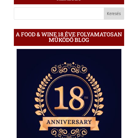
A
BLOGON
A FOOD & WINE 18 ÉVE FOLYAMATOSAN
MŰKÖDŐ BLOG