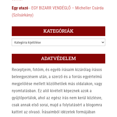
Egy utazó
-
EGY BIZARR VENDÉGLŐ – Micheller Csárda
(Szilsárkány)
KATEGÓRIÁK
KATEGÓRIÁK
ADATVÉDELEM
Receptjeim, fotóim, és egyéb írásaim kizárólag írásos
beleegyezésem után, a szerző és a forrás egyértelmű
megjelölése mellett közölhetőek más oldalakon, vagy
nyomtatásban. Ez alól kivételt képeznek azok a
gyűjtőportálok, ahol az egész írás nem kerül közlésre,
csak annak első sorai, majd a folytatásért a blogomra
kattint az olvasó. Írásaimból idézetek formájában