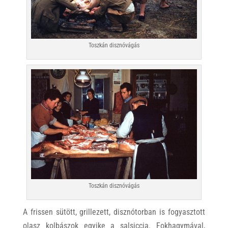
Toszkán disznóvágás
Toszkán disznóvágás
A frissen sütött, grillezett, disznótorban is fogyasztott
olasz kolbászok egyike a salsiccia. Fokhagymával,