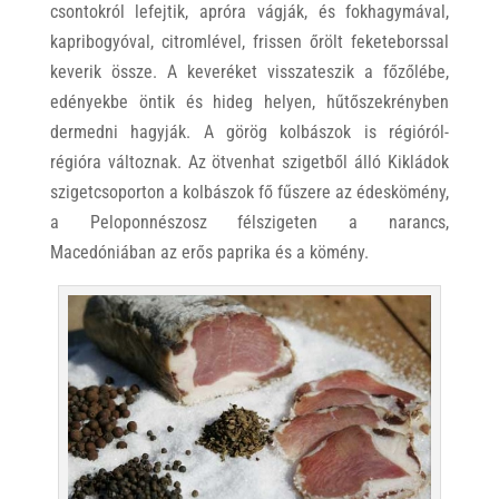
csontokról lefejtik, apróra vágják, és fokhagymával,
kapribogyóval, citromlével, frissen őrölt feketeborssal
keverik össze. A keveréket visszateszik a főzőlébe,
edényekbe öntik és hideg helyen, hűtőszekrényben
dermedni hagyják. A görög kolbászok is régióról-
régióra változnak. Az ötvenhat szigetből álló Kikládok
szigetcsoporton a kolbászok fő fűszere az édeskömény,
a Peloponnészosz félszigeten a narancs,
Macedóniában az erős paprika és a kömény.