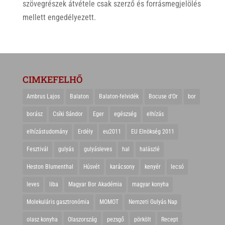
szövegrészek átvétele csak szerző és forrásmegjelölés
mellett engedélyezett.
CIMKEFELHŐ
Ambrus Lajos
Balaton
Balaton-felvidék
Bocuse d'Or
bor
borász
Csíki Sándor
Eger
egészség
elhízás
elhízástudomány
Erdély
eu2011
EU Elnökség 2011
Fesztivál
gulyás
gulyásleves
hal
halászlé
Heston Blumenthal
Húsvét
karácsony
kenyér
lecsó
leves
liba
Magyar Bor Akadémia
magyar konyha
Molekuláris gasztronómia
MOMOT
Nemzeti Gulyás Nap
olasz konyha
Olaszország
pezsgő
pörkölt
Recept