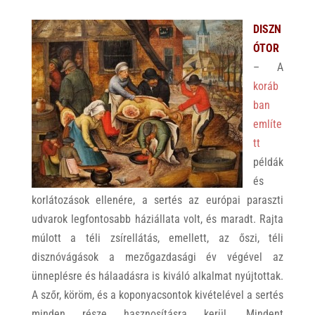
DISZN
ÓTOR
– A
koráb
ban
említe
tt
példák
és
korlátozások ellenére, a sertés az európai paraszti
udvarok legfontosabb háziállata volt, és maradt. Rajta
múlott a téli zsírellátás, emellett, az őszi, téli
disznóvágások a mezőgazdasági év végével az
ünneplésre és hálaadásra is kiváló alkalmat nyújtottak.
A szőr, köröm, és a koponyacsontok kivételével a sertés
minden része hasznosításra kerül. Mindent