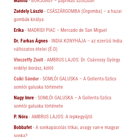
Manitu
-
BORJÚAGY – paprikás szószban
Zsédely László
-
CSÁSZÁRGOMBA (Úrgomba) – a hazai
gombák királya
Erika
-
MADRIDI PIAC – Mercado de San Miguel
Dr. Farkas Ágnes
-
INDIA KONYHÁJA – az ezerízű India
változatos ételei (É-D)
Vinczeffy Zsolt
-
AMBRUS LAJOS: Dr. Csávossy György
erdélyi borász, költő
Csíki Sándor
-
SOMLÓI GALUSKA – A Gollerits-Szőcs
somlói galuska története
Nagy Imre
-
SOMLÓI GALUSKA – A Gollerits-Szőcs
somlói galuska története
P. Nóra
-
AMBRUS LAJOS: A lepkegyűjtő
Bobbafet
-
A sonkapácolás titkai, avagy van-e magyar
sonka?