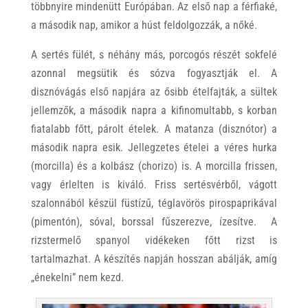
többnyire mindenütt Európában. Az első nap a férfiaké,
a második nap, amikor a húst feldolgozzák, a nőké.
A sertés fülét, s néhány más, porcogós részét sokfelé
azonnal megsütik és sózva fogyasztják el. A
disznóvágás első napjára az ősibb ételfajták, a sültek
jellemzők, a második napra a kifinomultabb, s korban
fiatalabb főtt, párolt ételek. A matanza (disznótor) a
második napra esik. Jellegzetes ételei a véres hurka
(morcilla) és a kolbász (chorizo) is. A morcilla frissen,
vagy érlelten is kiváló. Friss sertésvérből, vágott
szalonnából készül füstízű, téglavörös pirospaprikával
(pimentón), sóval, borssal fűszerezve, ízesítve. A
rizstermelő spanyol vidékeken főtt rizst is
tartalmazhat. A készítés napján hosszan abálják, amíg
„énekelni” nem kezd.