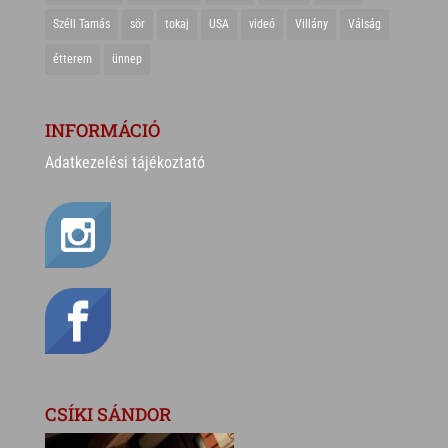
Széll Tamás
sör
tokaj
USA
videó
Villány
Válság
étterem
ünnep
INFORMÁCIÓ
Adatkezelési tájékoztató
CSÍKI SÁNDOR