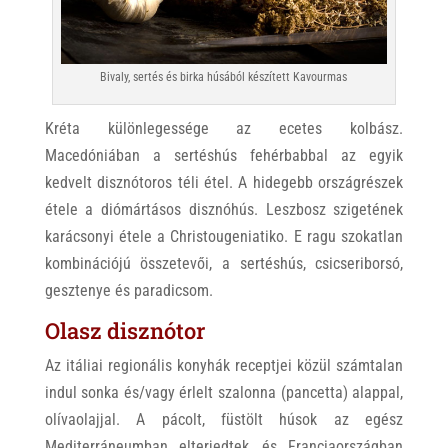
Bivaly, sertés és birka húsából készített Kavourmas
Kréta különlegessége az ecetes kolbász.
Macedóniában a sertéshús fehérbabbal az egyik
kedvelt disznótoros téli étel. A hidegebb országrészek
étele a diómártásos disznóhús. Leszbosz szigetének
karácsonyi étele a Christougeniatiko. E ragu szokatlan
kombinációjú összetevői, a sertéshús, csicseriborsó,
gesztenye és paradicsom.
Olasz disznótor
Az itáliai regionális konyhák receptjei közül számtalan
indul sonka és/vagy érlelt szalonna (pancetta) alappal,
olívaolajjal. A pácolt, füstölt húsok az egész
Mediterráneumban elterjedtek, és Franciaországban