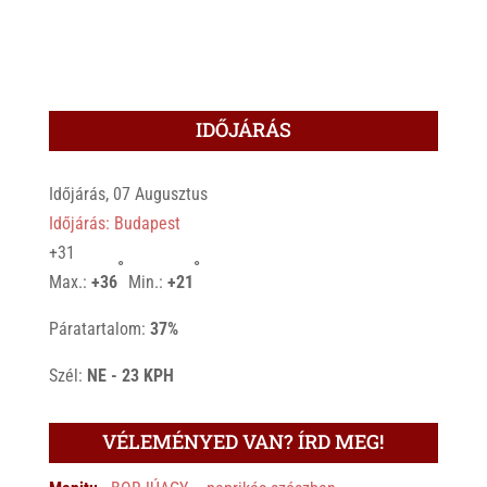
IDŐJÁRÁS
Időjárás, 07 Augusztus
Időjárás: Budapest
+
31
°
°
Max.:
+
36
Min.:
+
21
Páratartalom:
37%
Szél:
NE - 23 KPH
VÉLEMÉNYED VAN? ÍRD MEG!