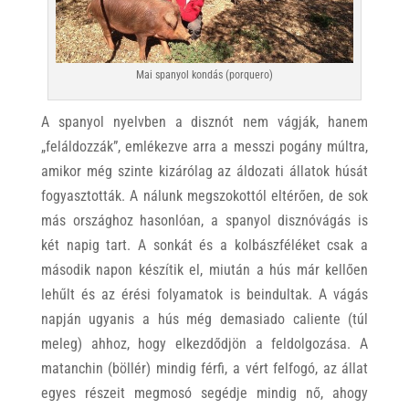
Mai spanyol kondás (porquero)
A spanyol nyelvben a disznót nem vágják, hanem
„feláldozzák”, emlékezve arra a messzi pogány múltra,
amikor még szinte kizárólag az áldozati állatok húsát
fogyasztották. A nálunk megszokottól eltérően, de sok
más országhoz hasonlóan, a spanyol disznóvágás is
két napig tart. A sonkát és a kolbászféléket csak a
második napon készítik el, miután a hús már kellően
lehűlt és az érési folyamatok is beindultak. A vágás
napján ugyanis a hús még demasiado caliente (túl
meleg) ahhoz, hogy elkezdődjön a feldolgozása. A
matanchin (böllér) mindig férfi, a vért felfogó, az állat
egyes részeit megmosó segédje mindig nő, ahogy