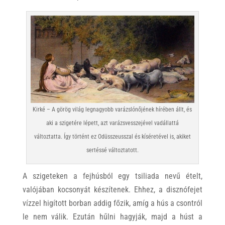
Kirké – A görög világ legnagyobb varázslónőjének hírében állt, és
aki a szigetére lépett, azt varázsvesszejével vadállattá
változtatta. Így történt ez Odüsszeusszal és kíséretével is, akiket
sertéssé változtatott.
A szigeteken a fejhúsból egy tsiliada nevű ételt,
valójában kocsonyát készítenek. Ehhez, a disznófejet
vízzel higított borban addig főzik, amíg a hús a csontról
le nem válik. Ezután hűlni hagyják, majd a húst a