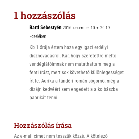
t
e
e
s
r
b
1 hozzászólás
A
o
p
o
Bartl Sebestyén
2016. december 10.-n 20:19
p
k
közelében
Kb 1 őrája értem haza egy igazi erdélyi
disznóvágásról. Kár, hogy szeretettre méltó
vendéglátóimnak nem mutathattam meg a
fenti írást, mert sok követhető különlegességet
írt le. Aurika a tündéri román sógornö, még a
dizájn kedvéért sem engedett a a kolbászba
paprikát tenni.
Hozzászólás írása
Az e-mail címet nem tesszük közzé.
A kötelező