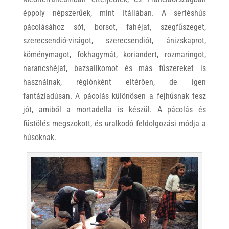
éppoly népszerűek, mint Itáliában. A sertéshús
pácolásához sót, borsot, fahéjat, szegfűszeget,
szerecsendió-virágot, szerecsendiót, ánizskaprot,
köménymagot, fokhagymát, koriandert, rozmaringot,
narancshéjat, bazsalikomot és más fűszereket is
használnak, régiónként eltérően, de igen
fantáziadúsan. A pácolás különösen a fejhúsnak tesz
jót, amiből a mortadella is készül. A pácolás és
füstölés megszokott, és uralkodó feldolgozási módja a
húsoknak.