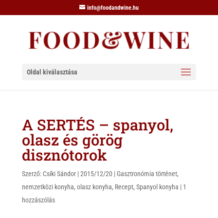
info@foodandwine.hu
Oldal kiválasztása
A SERTÉS – spanyol,
olasz és görög
disznótorok
Szerző:
Csíki Sándor
|
2015/12/20
|
Gasztronómia történet
,
nemzetközi konyha
,
olasz konyha
,
Recept
,
Spanyol konyha
|
1
hozzászólás