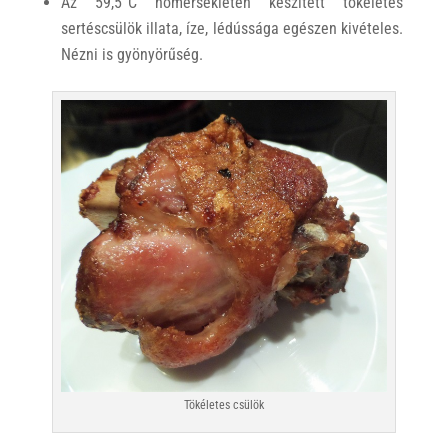
Az 59,5°C hőmérsékleten készített tökéletes
sertéscsülök illata, íze, lédússága egészen kivételes.
Nézni is gyönyörűség.
Tökéletes csülök