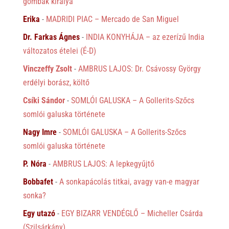
gombák királya
Erika
-
MADRIDI PIAC – Mercado de San Miguel
Dr. Farkas Ágnes
-
INDIA KONYHÁJA – az ezerízű India
változatos ételei (É-D)
Vinczeffy Zsolt
-
AMBRUS LAJOS: Dr. Csávossy György
erdélyi borász, költő
Csíki Sándor
-
SOMLÓI GALUSKA – A Gollerits-Szőcs
somlói galuska története
Nagy Imre
-
SOMLÓI GALUSKA – A Gollerits-Szőcs
somlói galuska története
P. Nóra
-
AMBRUS LAJOS: A lepkegyűjtő
Bobbafet
-
A sonkapácolás titkai, avagy van-e magyar
sonka?
Egy utazó
-
EGY BIZARR VENDÉGLŐ – Micheller Csárda
(Szilsárkány)