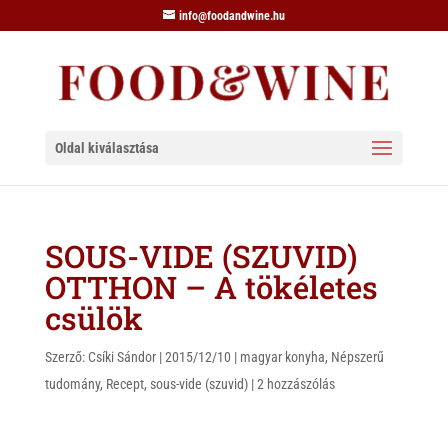
info@foodandwine.hu
Oldal kiválasztása
SOUS-VIDE (SZUVID)
OTTHON – A tökéletes
csülök
Szerző:
Csíki Sándor
|
2015/12/10
|
magyar konyha
,
Népszerű
tudomány
,
Recept
,
sous-vide (szuvid)
|
2 hozzászólás