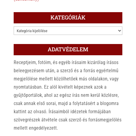
KATEGÓRIÁK
KATEGÓRIÁK
ADATVÉDELEM
Receptjeim, fotóim, és egyéb írásaim kizárólag írásos
beleegyezésem után, a szerző és a forrás egyértelmű
megjelölése mellett közölhetőek más oldalakon, vagy
nyomtatásban. Ez alól kivételt képeznek azok a
gyűjtőportálok, ahol az egész írás nem kerül közlésre,
csak annak első sorai, majd a folytatásért a blogomra
kattint az olvasó. Írásaimból idézetek formájában
szövegrészek átvétele csak szerző és forrásmegjelölés
mellett engedélyezett.