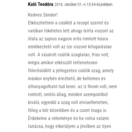
p
o
Kaló Teodóra
2016. október 01.-n 13:54 közelében
p
k
Kedves Sándor!
Elkészítettem a csülköt a recept szerint és
valóban tökéletes lett ahogy leírta viszont az
illata az sajnos nagyon erős romlott húsra
emlékeztető volt az íze viszont kifogástalan
volt. A vásárolt csülök szagtalan, friss volt,
mégis amikor elkészült rettenetesen
fölerősödött a jellegzetes csülök szag, amely
máskor enyhén érezhető, de kellemes és
elhanyagolható tud lenni. az íz finom volt, nem
romlott, omlós állag, minden szempontból
kiváló, egyedül a szag volt elviselhetetlen,
főleg a bőr közelében és a csont maga is.
Érdekelne a véleménye és ha volna valami
tanácsa, hogy elkerüljem a jövőben az ilyen