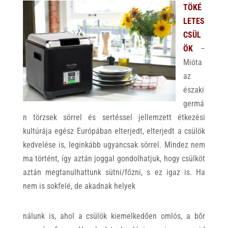
TÖKÉ
LETES
CSÜL
ÖK
–
Mióta
az
északi
germá
n törzsek sörrel és sertéssel jellemzett étkezési
kultúrája egész Európában elterjedt, elterjedt a csülök
kedvelése is, leginkább ugyancsak sörrel. Mindez nem
ma történt, így aztán joggal gondolhatjuk, hogy csülköt
aztán megtanulhattunk sütni/főzni, s ez igaz is. Ha
nem is sokfelé, de akadnak helyek
nálunk is, ahol a csülök kiemelkedően omlós, a bőr