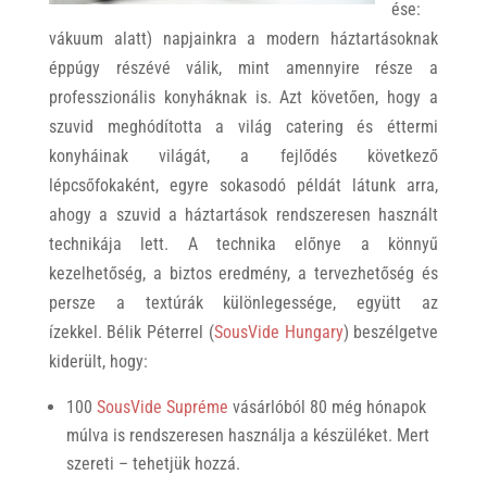
ése:
vákuum alatt) napjainkra a modern háztartásoknak
éppúgy részévé válik, mint amennyire része a
professzionális konyháknak is. Azt követően, hogy a
szuvid meghódította a világ catering és éttermi
konyháinak világát, a fejlődés következő
lépcsőfokaként, egyre sokasodó példát látunk arra,
ahogy a szuvid a háztartások rendszeresen használt
technikája lett. A technika előnye a könnyű
kezelhetőség, a biztos eredmény, a tervezhetőség és
persze a textúrák különlegessége, együtt az
ízekkel. Bélik Péterrel (
SousVide Hungary
) beszélgetve
kiderült, hogy:
100
SousVide Supréme
vásárlóból 80 még hónapok
múlva is rendszeresen használja a készüléket. Mert
szereti – tehetjük hozzá.