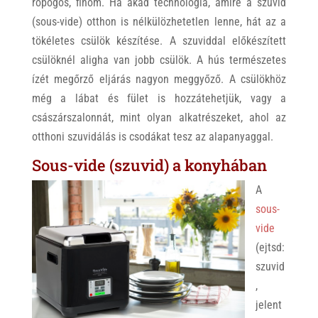
ropogós, finom. Ha akad technológia, amire a szuvid
(sous-vide) otthon is nélkülözhetetlen lenne, hát az a
tökéletes csülök készítése. A szuviddal előkészített
csülöknél aligha van jobb csülök. A hús természetes
ízét megőrző eljárás nagyon meggyőző. A csülökhöz
még a lábat és fület is hozzátehetjük, vagy a
császárszalonnát, mint olyan alkatrészeket, ahol az
otthoni szuvidálás is csodákat tesz az alapanyaggal.
Sous-vide (szuvid) a konyhában
A
sous-
vide
(ejtsd:
szuvid
,
jelent