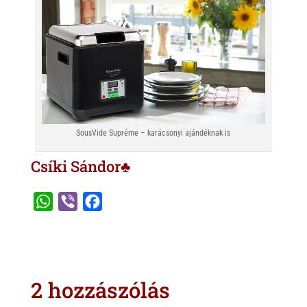
SousVide Supréme – karácsonyi ajándéknak is
Csíki Sándor♣
W
V
F
h
i
a
a
b
c
t
e
e
s
r
b
2 hozzászólás
A
o