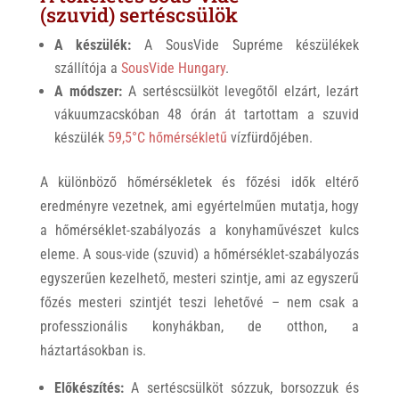
(szuvid) sertéscsülök
A készülék:
A SousVide Supréme készülékek
szállítója a
SousVide Hungary
.
A módszer:
A sertéscsülköt levegőtől elzárt, lezárt
vákuumzacskóban 48 órán át tartottam a szuvid
készülék
59,5°C hőmérsékletű
vízfürdőjében.
A különböző hőmérsékletek és főzési idők eltérő
eredményre vezetnek, ami egyértelműen mutatja, hogy
a hőmérséklet-szabályozás a konyhaművészet kulcs
eleme. A sous-vide (szuvid) a hőmérséklet-szabályozás
egyszerűen kezelhető, mesteri szintje, ami az egyszerű
főzés mesteri szintjét teszi lehetővé – nem csak a
professzionális konyhákban, de otthon, a
háztartásokban is.
Előkészítés:
A sertéscsülköt sózzuk, borsozzuk és