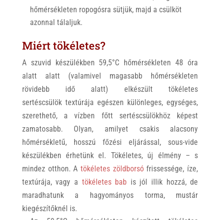
hőmérsékleten ropogósra sütjük, majd a csülköt
azonnal tálaljuk.
Miért tökéletes?
A szuvid készülékben 59,5°C hőmérsékleten 48 óra
alatt alatt (valamivel magasabb hőmérsékleten
rövidebb idő alatt) elkészült tökéletes
sertéscsülök textúrája egészen különleges, egységes,
szerethető, a vízben főtt sertéscsülökhöz képest
zamatosabb. Olyan, amilyet csakis alacsony
hőmérsékletű, hosszú főzési eljárással, sous-vide
készülékben érhetünk el. Tökéletes, új élmény – s
mindez otthon. A
tökéletes zöldborsó
frissessége, íze,
textúrája, vagy a
tökéletes bab
is jól illik hozzá, de
maradhatunk a hagyományos torma, mustár
kiegészítőknél is.