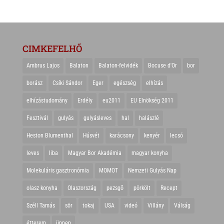
CIMKEFELHŐ
Ambrus Lajos
Balaton
Balaton-felvidék
Bocuse d'Or
bor
borász
Csíki Sándor
Eger
egészség
elhízás
elhízástudomány
Erdély
eu2011
EU Elnökség 2011
Fesztivál
gulyás
gulyásleves
hal
halászlé
Heston Blumenthal
Húsvét
karácsony
kenyér
lecsó
leves
liba
Magyar Bor Akadémia
magyar konyha
Molekuláris gasztronómia
MOMOT
Nemzeti Gulyás Nap
olasz konyha
Olaszország
pezsgő
pörkölt
Recept
Széll Tamás
sör
tokaj
USA
videó
Villány
Válság
étterem
ünnep