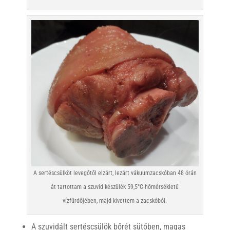
A sertéscsülköt levegőtől elzárt, lezárt vákuumzacskóban 48 órán
át tartottam a szuvid készülék 59,5°C hőmérsékletű
vízfürdőjében, majd kivettem a zacskóból.
A szuvidált sertéscsülök bőrét sütőben, magas