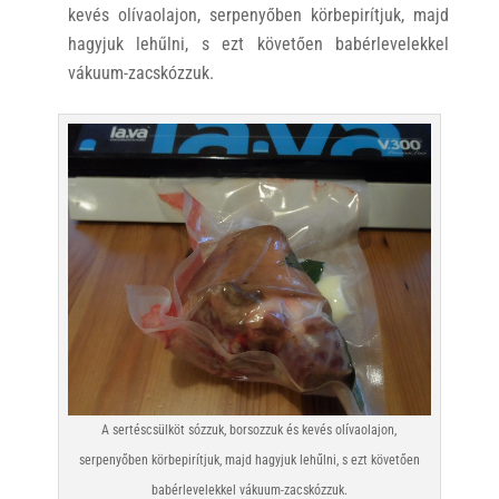
kevés olívaolajon, serpenyőben körbepirítjuk, majd
hagyjuk lehűlni, s ezt követően babérlevelekkel
vákuum-zacskózzuk.
A sertéscsülköt sózzuk, borsozzuk és kevés olívaolajon,
serpenyőben körbepirítjuk, majd hagyjuk lehűlni, s ezt követően
babérlevelekkel vákuum-zacskózzuk.