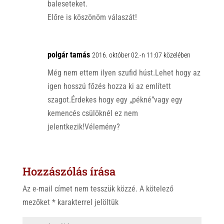
baleseteket.
Előre is köszönöm válaszát!
polgár tamás
2016. október 02.-n 11:07 közelében
Még nem ettem ilyen szufid húst.Lehet hogy az
igen hosszú főzés hozza ki az említett
szagot.Érdekes hogy egy „pékné”vagy egy
kemencés csülöknél ez nem
jelentkezik!Vélemény?
Hozzászólás írása
Az e-mail címet nem tesszük közzé.
A kötelező
mezőket
*
karakterrel jelöltük