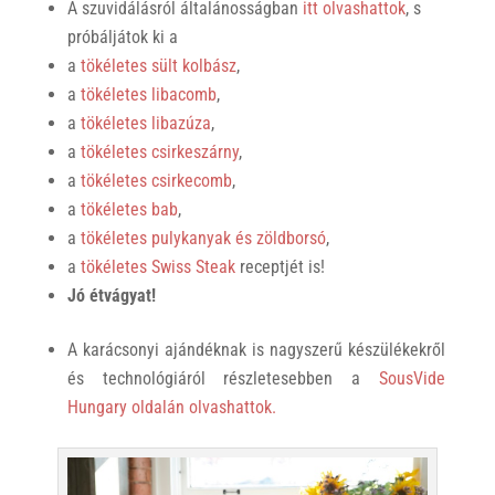
A szuvidálásról általánosságban
itt olvashattok
, s
próbáljátok ki a
a
tökéletes sült kolbász
,
a
tökéletes libacomb
,
a
tökéletes libazúza
,
a
tökéletes csirkeszárny
,
a
tökéletes csirkecomb
,
a
tökéletes bab
,
a
tökéletes pulykanyak és zöldborsó
,
a
tökéletes Swiss Steak
receptjét is!
Jó étvágyat!
A karácsonyi ajándéknak is nagyszerű készülékekről
és technológiáról részletesebben a
SousVide
Hungary oldalán olvashattok.