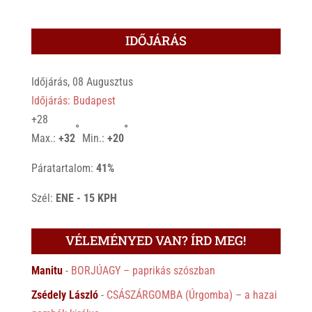
IDŐJÁRÁS
Időjárás, 08 Augusztus
Időjárás: Budapest
+
28
°
°
Max.:
+
32
Min.:
+
20
Páratartalom:
41%
Szél:
ENE - 15 KPH
VÉLEMÉNYED VAN? ÍRD MEG!
Manitu
-
BORJÚAGY – paprikás szószban
Zsédely László
-
CSÁSZÁRGOMBA (Úrgomba) – a hazai