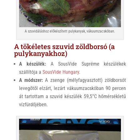
A szuvidáláshoz előkészített pulykanyak, vákuumzacskóban.
A tökéletes szuvid zöldborsó (a
pulykanyakhoz)
A készülék:
A SousVide Supréme készülékek
szállítója a
SousVide Hungary
.
A módszer:
A zsenge (mélyfagyasztott) zöldborsót
levegőtől elzárt, lezárt vákuumzacskóban 90 percen
át tartottam a szuvid készülék 59,5°C hőmérsékletű
vízfürdőjében.