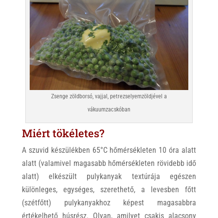
Zsenge zöldborsó, vajjal, petrezselyemzöldjével a
vákuumzacskóban
Miért tökéletes?
A szuvid készülékben 65°C hőmérsékleten 10 óra alatt
alatt (valamivel magasabb hőmérsékleten rövidebb idő
alatt) elkészült pulykanyak textúrája egészen
különleges, egységes, szerethető, a levesben főtt
(szétfőtt) pulykanyakhoz képest magasabbra
értékelhető húsrész. Olyan, amilyet csakis alacsony