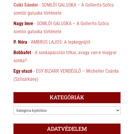
Csíki Sándor
-
SOMLÓI GALUSKA – A Gollerits-Szőcs
somlói galuska története
Nagy Imre
-
SOMLÓI GALUSKA – A Gollerits-Szőcs
somlói galuska története
P. Nóra
-
AMBRUS LAJOS: A lepkegyűjtő
Bobbafet
-
A sonkapácolás titkai, avagy van-e magyar
sonka?
Egy utazó
-
EGY BIZARR VENDÉGLŐ – Micheller Csárda
(Szilsárkány)
KATEGÓRIÁK
KATEGÓRIÁK
ADATVÉDELEM