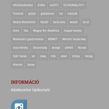
elhízástudomány
Erdély
eu2011
EU Elnökség 2011
Fesztivál
gulyás
gulyásleves
hal
halászlé
Heston Blumenthal
Húsvét
karácsony
kenyér
lecsó
leves
liba
Magyar Bor Akadémia
magyar konyha
Molekuláris gasztronómia
MOMOT
Nemzeti Gulyás Nap
olasz konyha
Olaszország
pezsgő
pörkölt
Recept
Széll Tamás
sör
tokaj
USA
videó
Villány
Válság
étterem
ünnep
INFORMÁCIÓ
Adatkezelési tájékoztató