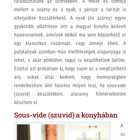
találkozhatunk az üzletekben. A melle és combja
mellett a szárny és a nyak, s persze a far-hát is
elterjedten hozzáférhető. A nyak (és szárny) egyre
gyakoribb alkatrésze lett a magyar konyha kedvelt
húsleveseinek, amelyek nélkül ma sem képzelhető el
egy klasszikus vasárnapi, vagy ünnepi ebéd. A
pulykanyak azonban más ételféleségek alapanyaga is
lehet, s akár pörköltet, ragut is készíthetünk belőle.
Ezúttal azt próbáltam ki, hogy vajon ez a megfizethető
árú, sokak által kedvelt, nagy mennyiségben
rendelkezésre álló húsrész milyen lesz, ha sous-vide
(szuvid) készülékben, alacsony hőmérsékleten
készítem el.
Sous-vide (szuvid) a konyhában
A
so