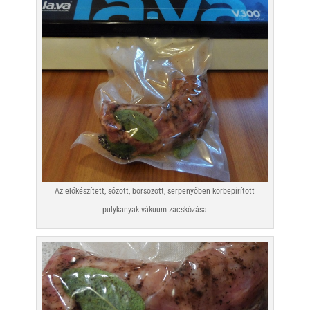
Az előkészített, sózott, borsozott, serpenyőben körbepirított
pulykanyak vákuum-zacskózása