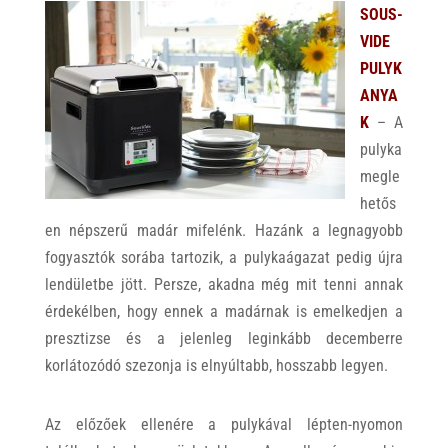
SOUS-
VIDE
PULYK
ANYA
K
– A
pulyka
megle
hetős
en népszerű madár mifelénk. Hazánk a legnagyobb
fogyasztók sorába tartozik, a pulykaágazat pedig újra
lendületbe jött. Persze, akadna még mit tenni annak
érdekélben, hogy ennek a madárnak is emelkedjen a
presztizse és a jelenleg leginkább decemberre
korlátozódó szezonja is elnyúltabb, hosszabb legyen.
Az előzőek ellenére a pulykával lépten-nyomon