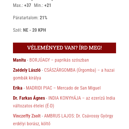
°
°
Max.:
+
37
Min.:
+
21
Páratartalom:
21%
Szél:
NE - 20 KPH
VÉLEMÉNYED VAN? ÍRD MEG!
Manitu
-
BORJÚAGY – paprikás szószban
Zsédely László
-
CSÁSZÁRGOMBA (Úrgomba) – a hazai
gombák királya
Erika
-
MADRIDI PIAC – Mercado de San Miguel
Dr. Farkas Ágnes
-
INDIA KONYHÁJA – az ezerízű India
változatos ételei (É-D)
Vinczeffy Zsolt
-
AMBRUS LAJOS: Dr. Csávossy György
erdélyi borász, költő