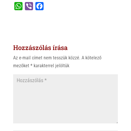
W
V
F
h
i
a
a
b
c
t
e
e
s
r
b
Hozzászólás írása
A
o
p
o
Az e-mail címet nem tesszük közzé.
A kötelező
p
k
mezőket
*
karakterrel jelöltük