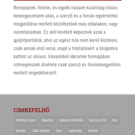
Receptjeim, fotóim, és egyéb írásaim kizárólag írásos
beleegyezésem után, a szerző és a forrás egyértelmű
megjelölése mellett közölhetőek más oldalakon, vagy
nyomtatásban. Ez alól kivételt képeznek azok a
gyűjtőportálok, ahol az egész írás nem kerül közlésre,
csak annak első sorai, majd a folytatásért a blogomra
kattint az olvasó. Írásaimból idézetek formájában
szövegrészek átvétele csak szerző és forrásmegjelölés
mellett engedélyezett.
CIMKEFELHŐ
Ambrus Lajos
Balaton
Balaton-felvidék
Bocuse d'Or
bor
borász
Csíki Sándor
Eger
egészség
elhízás