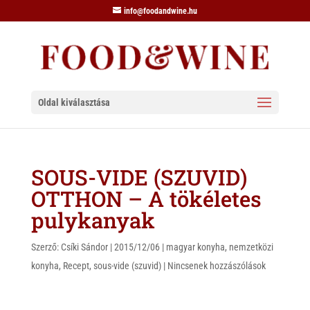
info@foodandwine.hu
Oldal kiválasztása
SOUS-VIDE (SZUVID)
OTTHON – A tökéletes
pulykanyak
Szerző:
Csíki Sándor
|
2015/12/06
|
magyar konyha
,
nemzetközi
konyha
,
Recept
,
sous-vide (szuvid)
|
Nincsenek hozzászólások