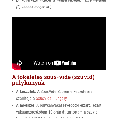
(A következő videón a hőmérsékletek Fahrenheitben
(F) vannak megadva.)
A tökéletes sous-vide (szuvid)
pulykanyak
A készülék:
A SousVide Supréme készülékek
szállítója a
SousVide Hungary
.
A módszer:
A pulykanyakat levegőtől elzárt, lezárt
vákuumzacskóban 10 órán át tartottam a szuvid