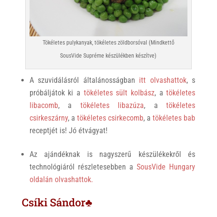
Tökéletes pulykanyak, tökéletes zöldborsóval (Mindkettő
SousVide Supréme készülékben készítve)
A szuvidálásról általánosságban
itt olvashattok
, s
próbáljátok ki a
tökéletes sült kolbász
, a
tökéletes
libacomb
, a
tökéletes libazúza
, a
tökéletes
csirkeszárny
, a
tökéletes csirkecomb
, a
tökéletes bab
receptjét is! Jó étvágyat!
Az ajándéknak is nagyszerű készülékekről és
technológiáról részletesebben a
SousVide Hungary
oldalán olvashattok.
Csíki Sándor♣