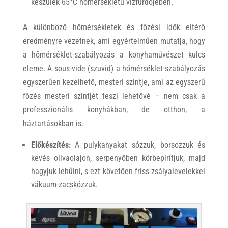
készülék 65°C hőmérsékletű vízfürdőjében.
A különböző hőmérsékletek és főzési idők eltérő
eredményre vezetnek, ami egyértelműen mutatja, hogy
a hőmérséklet-szabályozás a konyhaművészet kulcs
eleme. A sous-vide (szuvid) a hőmérséklet-szabályozás
egyszerűen kezelhető, mesteri szintje, ami az egyszerű
főzés mesteri szintjét teszi lehetővé – nem csak a
professzionális konyhákban, de otthon, a
háztartásokban is.
Előkészítés:
A pulykanyakat sózzuk, borsozzuk és
kevés olívaolajon, serpenyőben körbepirítjuk, majd
hagyjuk lehűlni, s ezt követően friss zsályalevelekkel
vákuum-zacskózzuk.