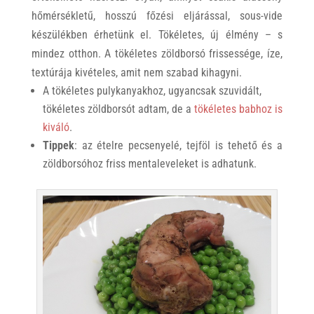
hőmérsékletű, hosszú főzési eljárással, sous-vide
készülékben érhetünk el. Tökéletes, új élmény – s
mindez otthon. A tökéletes zöldborsó frissessége, íze,
textúrája kivételes, amit nem szabad kihagyni.
A tökéletes pulykanyakhoz, ugyancsak szuvidált,
tökéletes zöldborsót adtam, de a
tökéletes babhoz is
kiváló
.
Tippek
: az ételre pecsenyelé, tejföl is tehető és a
zöldborsóhoz friss mentaleveleket is adhatunk.