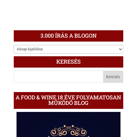
3.000 ÍRÁS A BLOGON
3.000
ÍRÁS
KERESÉS
A
BLOGON
A FOOD & WINE 18 ÉVE FOLYAMATOSAN
MŰKÖDŐ BLOG