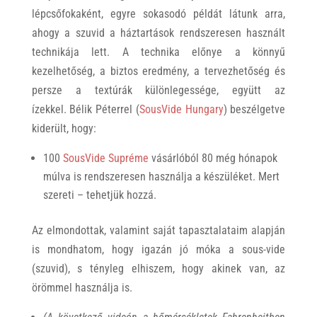
lépcsőfokaként, egyre sokasodó példát látunk arra,
ahogy a szuvid a háztartások rendszeresen használt
technikája lett. A technika előnye a könnyű
kezelhetőség, a biztos eredmény, a tervezhetőség és
persze a textúrák különlegessége, együtt az
ízekkel. Bélik Péterrel (
SousVide Hungary
) beszélgetve
kiderült, hogy:
100
SousVide Supréme
vásárlóból 80 még hónapok
múlva is rendszeresen használja a készüléket. Mert
szereti – tehetjük hozzá.
Az elmondottak, valamint saját tapasztalataim alapján
is mondhatom, hogy igazán jó móka a sous-vide
(szuvid), s tényleg elhiszem, hogy akinek van, az
örömmel használja is.