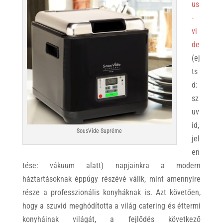
us
-
vi
de
(ej
ts
d:
sz
uv
id,
SousVide Supréme
jel
en
tése: vákuum alatt) napjainkra a modern
háztartásoknak éppúgy részévé válik, mint amennyire
része a professzionális konyháknak is. Azt követően,
hogy a szuvid meghódította a világ catering és éttermi
konyháinak világát, a fejlődés következő