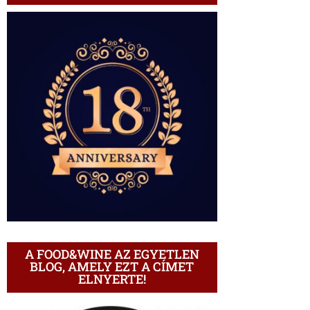
A FOOD&WINE AZ EGYETLEN
BLOG, AMELY EZT A CÍMET
ELNYERTE!