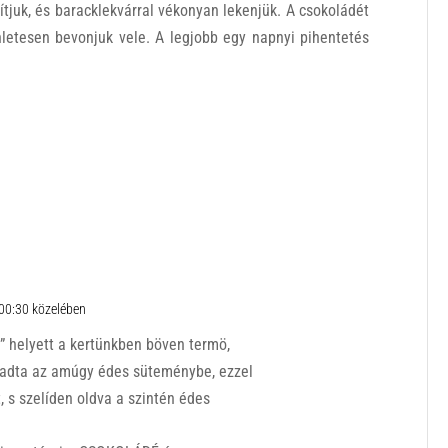
rdítjuk, és baracklekvárral vékonyan lekenjük. A csokoládét
nletesen bevonjuk vele. A legjobb egy napnyi pihentetés
00:30 közelében
r” helyett a kertünkben böven termö,
adta az amúgy édes süteménybe, ezzel
, s szelíden oldva a szintén édes