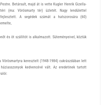
Pestre. Betársult, majd át is vette Kugler Henrik Gizella-
téri (ma: Vörösmarty tér) üzletét. Nagy lendülettel
fejlesztett. A segédek számát a hatszorosára (60)
emelte,
nőt és öt szállítót is alkalmazott. Süteményeivel, köztük
 a Vörösmartyra keresztelt (1948-1984) cukrászdában lett
háziasszonyok kedvencévé vált. Az eredetinek tartott
alói: