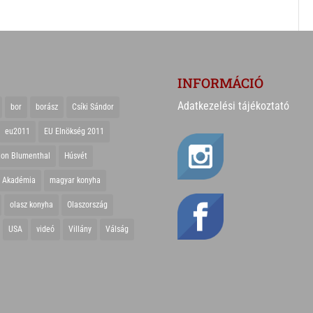
INFORMÁCIÓ
Adatkezelési tájékoztató
bor
borász
Csíki Sándor
eu2011
EU Elnökség 2011
ton Blumenthal
Húsvét
r Akadémia
magyar konyha
olasz konyha
Olaszország
USA
videó
Villány
Válság