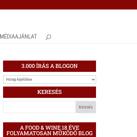
MÉDIAAJÁNLAT
3.000 ÍRÁS A BLOGON
3.000
ÍRÁS
KERESÉS
A
BLOGON
A FOOD & WINE 18 ÉVE
FOLYAMATOSAN MŰKÖDŐ BLOG