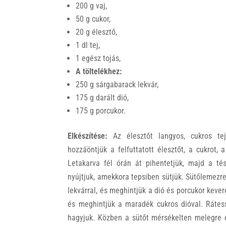
200 g vaj,
50 g cukor,
20 g élesztő,
1 dl tej,
1 egész tojás,
A töltelékhez:
250 g sárgabarack lekvár,
175 g darált dió,
175 g porcukor.
Elkészítése:
Az élesztőt langyos, cukros tejb
hozzáöntjük a felfuttatott élesztőt, a cukrot, 
Letakarva fél órán át pihentetjük, majd a té
nyújtjuk, amekkora tepsiben sütjük. Sütőlemezre
lekvárral, és meghintjük a dió és porcukor kever
és meghintjük a maradék cukros dióval. Rátess
hagyjuk. Közben a sütőt mérsékelten melegre e