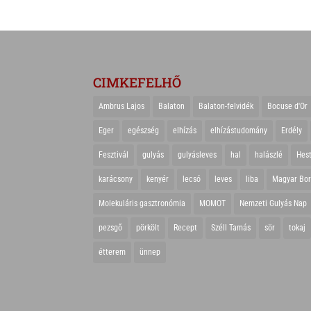
CIMKEFELHŐ
Ambrus Lajos
Balaton
Balaton-felvidék
Bocuse d'Or
Eger
egészség
elhízás
elhízástudomány
Erdély
Fesztivál
gulyás
gulyásleves
hal
halászlé
Hes
karácsony
kenyér
lecsó
leves
liba
Magyar Bo
Molekuláris gasztronómia
MOMOT
Nemzeti Gulyás Nap
pezsgő
pörkölt
Recept
Széll Tamás
sör
tokaj
étterem
ünnep