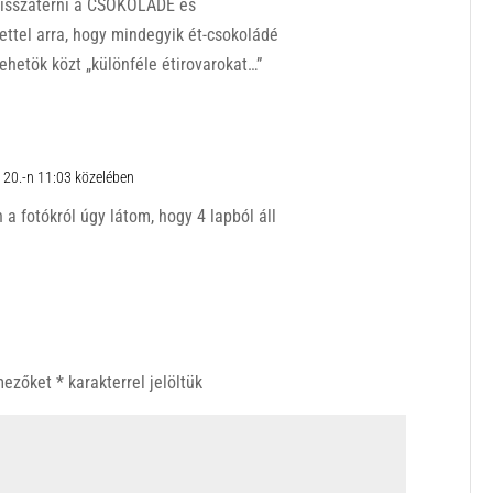
 visszatérni a CSOKOLÁDÉ és
ettel arra, hogy mindegyik ét-csokoládé
 ehetök közt „különféle étirovarokat…”
 20.-n 11:03 közelében
n a fotókról úgy látom, hogy 4 lapból áll
 mezőket
*
karakterrel jelöltük