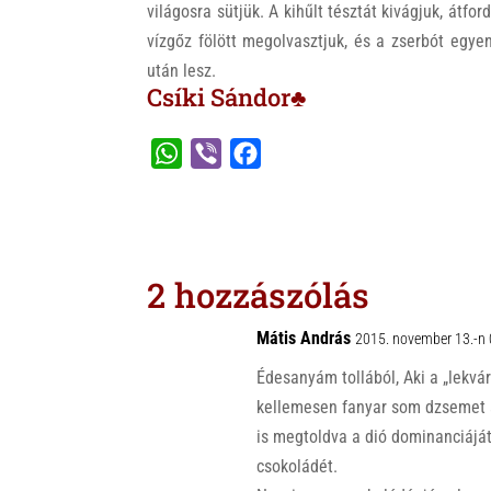
világosra sütjük. A kihűlt tésztát kivágjuk, átfo
vízgőz fölött megolvasztjuk, és a zserbót egye
után lesz.
Csíki Sándor♣
W
V
F
h
i
a
a
b
c
t
e
e
s
r
b
2 hozzászólás
A
o
p
o
Mátis András
2015. november 13.-n 
p
k
Édesanyám tollából, Aki a „lekvá
kellemesen fanyar som dzsemet 
is megtoldva a dió dominanciáját
csokoládét.