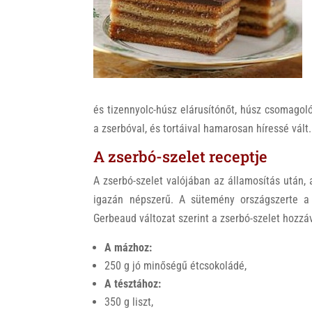
k
és tizennyolc-húsz elárusítónőt, húsz csomagoló
a zserbóval, és tortáival hamarosan híressé vált.
A zserbó-szelet receptje
A zserbó-szelet valójában az államosítás után,
igazán népszerű. A sütemény országszerte a 
Gerbeaud változat szerint a zserbó-szelet hozzáv
A mázhoz:
250 g jó minőségű étcsokoládé,
A tésztához:
350 g liszt,