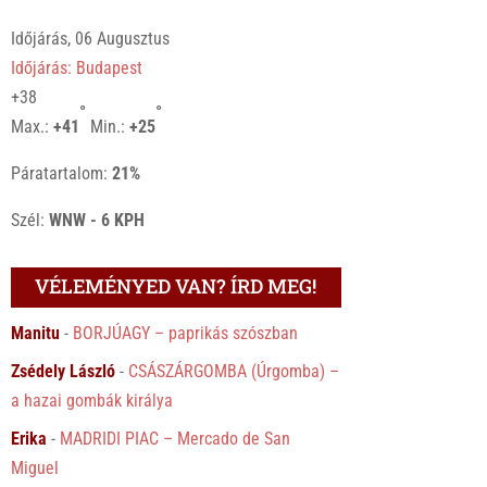
Időjárás, 06 Augusztus
Időjárás: Budapest
+
38
°
°
Max.:
+
41
Min.:
+
25
Páratartalom:
21%
Szél:
WNW - 6 KPH
VÉLEMÉNYED VAN? ÍRD MEG!
Manitu
-
BORJÚAGY – paprikás szószban
Zsédely László
-
CSÁSZÁRGOMBA (Úrgomba) –
a hazai gombák királya
Erika
-
MADRIDI PIAC – Mercado de San
Miguel