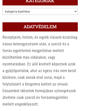
KATEGÓRIÁK
KATEGÓRIÁK
ADATVÉDELEM
Receptjeim, fotóim, és egyéb írásaim kizárólag
írásos beleegyezésem után, a szerző és a
forrás egyértelmű megjelölése mellett
közölhetőek más oldalakon, vagy
nyomtatásban. Ez alól kivételt képeznek azok
a gyűjtőportálok, ahol az egész írás nem kerül
közlésre, csak annak első sorai, majd a
folytatásért a blogomra kattint az olvasó.
Írásaimból idézetek formájában szövegrészek
átvétele csak szerző és forrásmegjelölés
mellett engedélyezett.