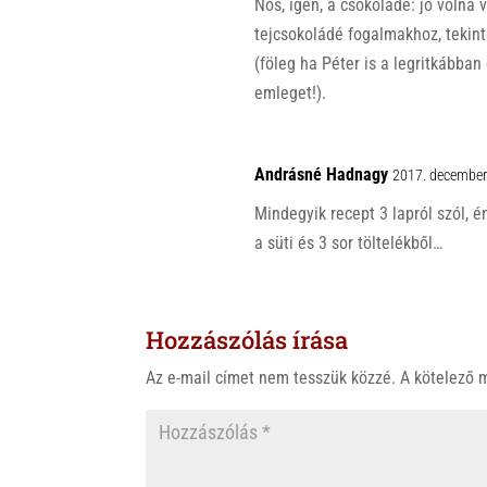
Nos, igen, a csokoládé: jó volna
tejcsokoládé fogalmakhoz, tekint
(föleg ha Péter is a legritkábban
emleget!).
Andrásné Hadnagy
2017. december
Mindegyik recept 3 lapról szól, é
a süti és 3 sor töltelékből…
Hozzászólás írása
Az e-mail címet nem tesszük közzé.
A kötelező