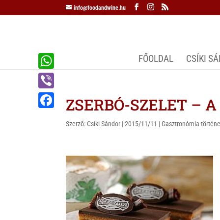
info@foodandwine.hu
FŐOLDAL
CSÍKI S
W
h
V
ZSERBÓ-SZELET – A z
a
i
F
t
Szerző:
Csíki Sándor
|
2015/11/11
|
Gasztronómia történe
b
a
s
e
c
A
r
e
p
b
p
o
o