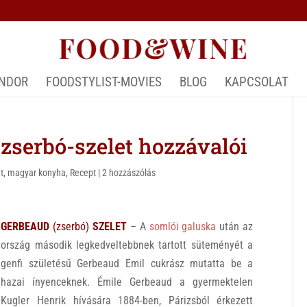
ÁNDOR
FOODSTYLIST-MOVIES
BLOG
KAPCSOLAT
serbó-szelet hozzávalói
t
,
magyar konyha
,
Recept
|
2 hozzászólás
GERBEAUD
(zserbó)
SZELET
– A
somlói galuska
után az
ország második legkedveltebbnek tartott süteményét a
genfi születésű Gerbeaud Emil cukrász mutatta be a
hazai ínyenceknek. Émile Gerbeaud a gyermektelen
Kugler Henrik hívására 1884-ben, Párizsból érkezett