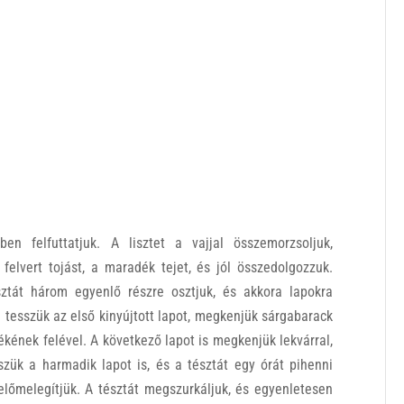
en felfuttatjuk. A lisztet a vajjal összemorzsoljuk,
a felvert tojást, a maradék tejet, és jól összedolgozzuk.
sztát három egyenlő részre osztjuk, és akkora lapokra
 tesszük az első kinyújtott lapot, megkenjük sárgabarack
ékének felével. A következő lapot is megkenjük lekvárral,
zük a harmadik lapot is, és a tésztát egy órát pihenni
lőmelegítjük. A tésztát megszurkáljuk, és egyenletesen