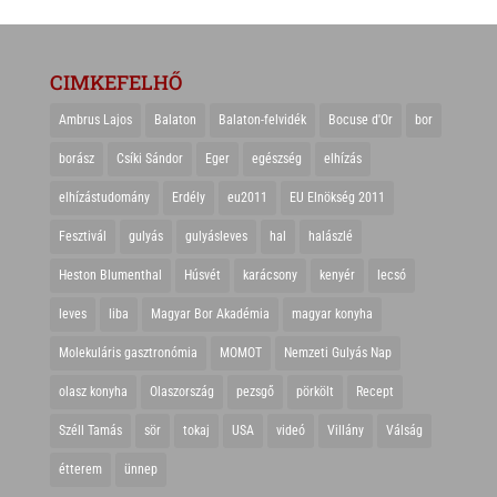
CIMKEFELHŐ
Ambrus Lajos
Balaton
Balaton-felvidék
Bocuse d'Or
bor
borász
Csíki Sándor
Eger
egészség
elhízás
elhízástudomány
Erdély
eu2011
EU Elnökség 2011
Fesztivál
gulyás
gulyásleves
hal
halászlé
Heston Blumenthal
Húsvét
karácsony
kenyér
lecsó
leves
liba
Magyar Bor Akadémia
magyar konyha
Molekuláris gasztronómia
MOMOT
Nemzeti Gulyás Nap
olasz konyha
Olaszország
pezsgő
pörkölt
Recept
Széll Tamás
sör
tokaj
USA
videó
Villány
Válság
étterem
ünnep