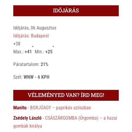
IDŐJÁRÁS
Időjárás, 06 Augusztus
Időjárás: Budapest
+
38
°
°
Max.:
+
41
Min.:
+
25
Páratartalom:
21%
Szél:
WNW - 6 KPH
VÉLEMÉNYED VAN? ÍRD MEG!
Manitu
-
BORJÚAGY – paprikás szószban
Zsédely László
-
CSÁSZÁRGOMBA (Úrgomba) – a hazai
gombák királya