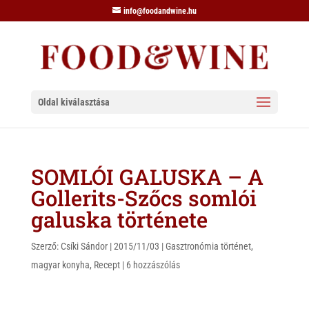
info@foodandwine.hu
Oldal kiválasztása
SOMLÓI GALUSKA – A
Gollerits-Szőcs somlói
galuska története
Szerző:
Csíki Sándor
|
2015/11/03
|
Gasztronómia történet
,
magyar konyha
,
Recept
|
6 hozzászólás