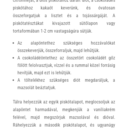
citromhéjat, a diós piskótához darált diót, a csokoládés
piskótához kakaót keverünk, és óvatosan
összeforgatjuk a lisztet és a tojássárgáját. A
piskótatésztákat kivajazott sütőlapon vagy
tortaformában 1-2 cm vastagságúra sütjük.
Az alapöntethez szükséges hozzávalókat
összekeverjük, összeforraljuk, majd lehűtjük.
A csokoládéöntethez az összetört csokoládét gőz
fölött felolvasztjuk, vízzel és a rummal közel forrásig
hevítjük, majd ezt is lehűtjük.
A töltelékhez
szükséges diót megdaráljuk, a
mazsolát beáztatjuk.
Tálra helyezzük az egyik piskótalapot, meglocsoljuk az
alapöntet harmadával, megkenjük a vaníliakrém
felével, majd megszórjuk mazsolával és dióval.
Ráhelyezzük a második piskótalapot, és ugyanúgy