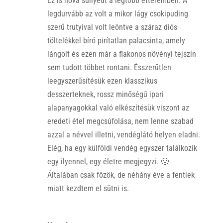
Ez is hová süllyedt a legtöbb étteremben. A
legdurvább az volt a mikor lágy csokipuding
szerű trutyival volt leöntve a száraz diós
töltelékkel bíró pirítatlan palacsinta, amely
lángolt és ezen már a flakonos növényi tejszín
sem tudott többet rontani. Ésszerűtlen
leegyszerűsítésük ezen klasszikus
desszerteknek, rossz minőségű ipari
alapanyagokkal való elkészítésük viszont az
eredeti étel megcsúfolása, nem lenne szabad
azzal a névvel illetni, vendéglátó helyen eladni.
Elég, ha egy külföldi vendég egyszer találkozik
egy ilyennel, egy életre megjegyzi. 🙁
Általában csak főzök, de néhány éve a fentiek
miatt kezdtem el sütni is.