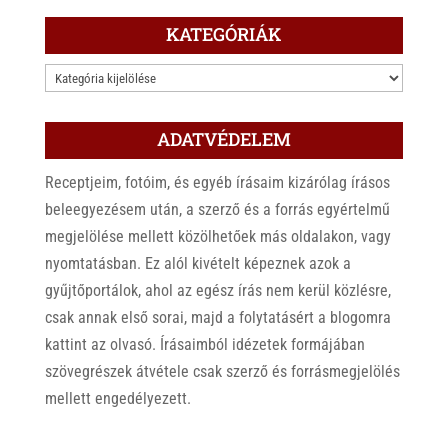
KATEGÓRIÁK
KATEGÓRIÁK
ADATVÉDELEM
Receptjeim, fotóim, és egyéb írásaim kizárólag írásos
beleegyezésem után, a szerző és a forrás egyértelmű
megjelölése mellett közölhetőek más oldalakon, vagy
nyomtatásban. Ez alól kivételt képeznek azok a
gyűjtőportálok, ahol az egész írás nem kerül közlésre,
csak annak első sorai, majd a folytatásért a blogomra
kattint az olvasó. Írásaimból idézetek formájában
szövegrészek átvétele csak szerző és forrásmegjelölés
mellett engedélyezett.