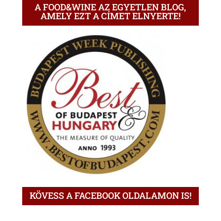
A FOOD&WINE AZ EGYETLEN BLOG,
AMELY EZT A CÍMET ELNYERTE!
KÖVESS A FACEBOOK OLDALAMON IS!