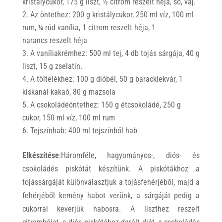
kristálycukor, 175 g liszt, ½ citrom reszelt héja, só, vaj.
Az öntethez: 200 g kristálycukor, 250 ml víz, 100 ml
rum, ¼ rúd vanília, 1 citrom reszelt héja, 1
narancs reszelt héja
A vaníliakrémhez: 500 ml tej, 4 db tojás sárgája, 40 g
liszt, 15 g zselatin.
A töltelékhez: 100 g dióbél, 50 g baracklekvár, 1
kiskanál kakaó, 80 g mazsola
A csokoládéöntethez: 150 g étcsokoládé, 250 g
cukor, 150 ml víz, 100 ml rum
Tejszínhab: 400 ml tejszínből hab
Elkészítése
:
Háromféle, hagyományos-, diós- és
csokoládés piskótát készítünk. A piskótákhoz a
tojássárgáját különválasztjuk a tojásfehérjéből, majd a
fehérjéből kemény habot verünk, a sárgáját pedig a
cukorral keverjük habosra. A liszthez reszelt