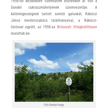
1956-tól kezdődően tizenhárom esztendőn át volt a
Gundel cukrászműhelyének üzemvezetője. A
különlegességnek tartott somlói galuskát, Rákóczi
János mesterszakács találmányával, a Rákóczi-
túróssal együtt, az 1958-as
Brüsszeli Világkiállításon
mutatták be.
Fóti-Somlyó hegy