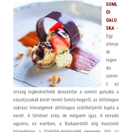
SOML
ÓI
GALU
SKA
–
Egy
elterje
dt
legen
da
szerin
t, az
ország legkedveltebb desszertje a somlói galuska a
nászéjszakák borát termő Somló-hegyről, az állítólagos
cukrász feleségének állítólagos szülőhelyéről kapta a
nevét. A történet szép, de mégsem igaz. A névadó
ugyanis, ez esetben, a Budapesttől alig huszonöt
kilométerre, a Gödöllői-dombvidék peremén álló, az