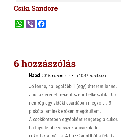
Csíki Sándor♣
W
V
F
h
i
a
a
b
c
t
e
e
s
r
b
6 hozzászólás
A
o
p
o
Hapci
2015. november 03.-n 10:42 közelében
p
k
Jó lenne, ha legalább 1 (egy) étterem lenne,
ahol az eredeti recept szerint elkészítik. Bár
nemrég egy vidéki csárdában megvolt a 3
piskóta, aminek erősen megörültem.
A csokiöntetben egyébként rengeteg a cukor,
ha figyelembe vesszük a csokoládé
cukortartalmát is. A hozzáadottból a fele is