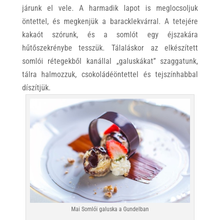
járunk el vele. A harmadik lapot is meglocsoljuk
öntettel, és megkenjük a baracklekvárral. A tetejére
kakaót szórunk, és a somlót egy éjszakára
hűtőszekrénybe tesszük. Tálaláskor az elkészített
somlói rétegekből kanállal „galuskákat” szaggatunk,
tálra halmozzuk, csokoládéöntettel és tejszínhabbal
díszítjük.
Mai Somlói galuska a Gundelban