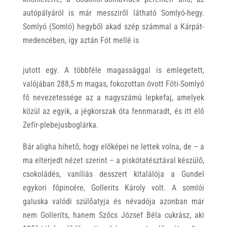
autópályáról is már messziről látható Somlyó-hegy.
Somlyó (Somló) hegyből akad szép számmal a Kárpát-
medencében, így aztán Fót mellé is
jutott egy. A többféle magassággal is emlegetett,
valójában 288,5 m magas, fokozottan óvott Fóti-Somlyó
fő nevezetessége az a nagyszámú lepkefaj, amelyek
közül az egyik, a jégkorszak óta fennmaradt, és itt élő
Zefír-plebejusboglárka.
Bár aligha hihető, hogy előképei ne lettek volna, de – a
ma elterjedt nézet szerint – a piskótatésztával készülő,
csokoládés, vaníliás desszert kitalálója a Gundel
egykori főpincére, Gollerits Károly volt. A somlói
galuska valódi szülőatyja és névadója azonban már
nem Gollerits, hanem Szőcs József Béla cukrász, aki