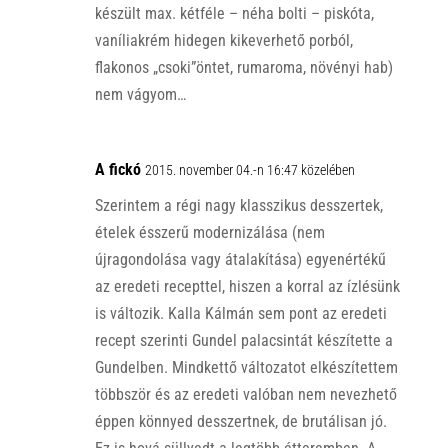
készült max. kétféle – néha bolti – piskóta,
vaníliakrém hidegen kikeverhető porból,
flakonos „csoki”öntet, rumaroma, növényi hab)
nem vágyom…
A fickó
2015. november 04.-n 16:47 közelében
Szerintem a régi nagy klasszikus desszertek,
ételek ésszerű modernizálása (nem
újragondolása vagy átalakítása) egyenértékű
az eredeti recepttel, hiszen a korral az ízlésünk
is változik. Kalla Kálmán sem pont az eredeti
recept szerinti Gundel palacsintát készítette a
Gundelben. Mindkettő változatot elkészítettem
többször és az eredeti valóban nem nevezhető
éppen könnyed desszertnek, de brutálisan jó.