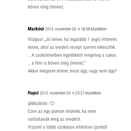
bőven elég (lenne).
Mackóúr
2015. november 03.-n 18:58 közelében
Világos! „Jó lenne, ha legalább 1 (egy) étterem
lenne, ahol az eredeti recept szerint elkészítik.
… A csokiöntetben egyébként rengeteg a cukor,
… a fele is bőven elég (lenne).”
Akkor mégsem értem, most úgy, vagy nem úgy?
Hapci
2015. november 03.-n 23:27 közelében
@Mackóúr: 🙂
Ezen az egy ponton örülnék, ha nem
valósítanák meg az eredetit.
Viszont a többi szokásos eltérésre (porból