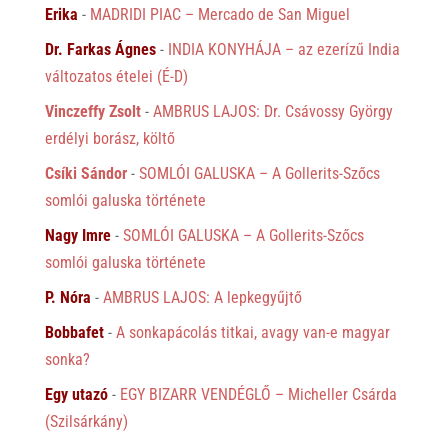
Erika
-
MADRIDI PIAC – Mercado de San Miguel
Dr. Farkas Ágnes
-
INDIA KONYHÁJA – az ezerízű India
változatos ételei (É-D)
Vinczeffy Zsolt
-
AMBRUS LAJOS: Dr. Csávossy György
erdélyi borász, költő
Csíki Sándor
-
SOMLÓI GALUSKA – A Gollerits-Szőcs
somlói galuska története
Nagy Imre
-
SOMLÓI GALUSKA – A Gollerits-Szőcs
somlói galuska története
P. Nóra
-
AMBRUS LAJOS: A lepkegyűjtő
Bobbafet
-
A sonkapácolás titkai, avagy van-e magyar
sonka?
Egy utazó
-
EGY BIZARR VENDÉGLŐ – Micheller Csárda
(Szilsárkány)