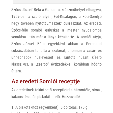
Szőcs József Béla a Gundel cukrászműhelyét elhagyva,
1969-ben a szülőhelyén, Fót-Kisalagon, a Fóti-Somlyó
hegy tövében nyitott „maszek” cukrászdát. Az eredeti,
Szőcs-féle somlói galuskát a mester nyugalomba
vonulása után már a lánya készítette. A somlói atyja,
Szőcs József Béla, egyébként abban a Gerbeaud
cukrászdában tanulta a szakmát, ahonnan a vasár- és
ünnepnapok húsleveseit és rántott húsait kísérő
klasszikus, a „zserbó” évtizedekkel korábban hódító
útjára.
Az eredeti Somlói receptje
Az eredetinek tekinthető receptleírás háromféle, sima-,
kakaós- és diós piskótát ír elő.
Hozzávalók:
A piskótákhoz (egyenként): 6 db tojás, 175 g