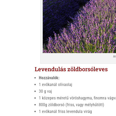
An
Levendulás zöldborsóleves
Hozzávalók:
1 evőkanál olívaolaj
30 g vaj
1 közepes méretű vöröshagyma, finomra vágv
800g zöldborsó (friss, vagy mélyhűtött)
1 evőkanál friss levendula virág