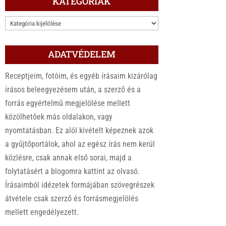
KATEGÓRIÁK
KATEGÓRIÁK
ADATVÉDELEM
Receptjeim, fotóim, és egyéb írásaim kizárólag
írásos beleegyezésem után, a szerző és a
forrás egyértelmű megjelölése mellett
közölhetőek más oldalakon, vagy
nyomtatásban. Ez alól kivételt képeznek azok
a gyűjtőportálok, ahol az egész írás nem kerül
közlésre, csak annak első sorai, majd a
folytatásért a blogomra kattint az olvasó.
Írásaimból idézetek formájában szövegrészek
átvétele csak szerző és forrásmegjelölés
mellett engedélyezett.