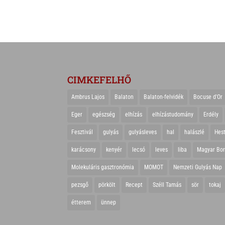
CIMKEFELHŐ
Ambrus Lajos
Balaton
Balaton-felvidék
Bocuse d'Or
Eger
egészség
elhízás
elhízástudomány
Erdély
Fesztivál
gulyás
gulyásleves
hal
halászlé
Hes
karácsony
kenyér
lecsó
leves
liba
Magyar Bo
Molekuláris gasztronómia
MOMOT
Nemzeti Gulyás Nap
pezsgő
pörkölt
Recept
Széll Tamás
sör
tokaj
étterem
ünnep