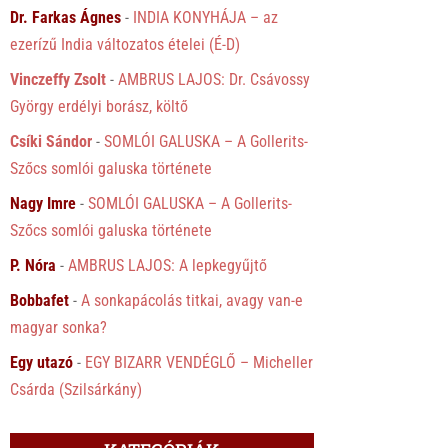
Dr. Farkas Ágnes
-
INDIA KONYHÁJA – az
ezerízű India változatos ételei (É-D)
Vinczeffy Zsolt
-
AMBRUS LAJOS: Dr. Csávossy
György erdélyi borász, költő
Csíki Sándor
-
SOMLÓI GALUSKA – A Gollerits-
Szőcs somlói galuska története
Nagy Imre
-
SOMLÓI GALUSKA – A Gollerits-
Szőcs somlói galuska története
P. Nóra
-
AMBRUS LAJOS: A lepkegyűjtő
Bobbafet
-
A sonkapácolás titkai, avagy van-e
magyar sonka?
Egy utazó
-
EGY BIZARR VENDÉGLŐ – Micheller
Csárda (Szilsárkány)