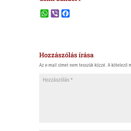
W
V
F
h
i
a
a
b
c
t
e
e
s
r
b
Hozzászólás írása
A
o
p
o
Az e-mail címet nem tesszük közzé.
A kötelező
p
k