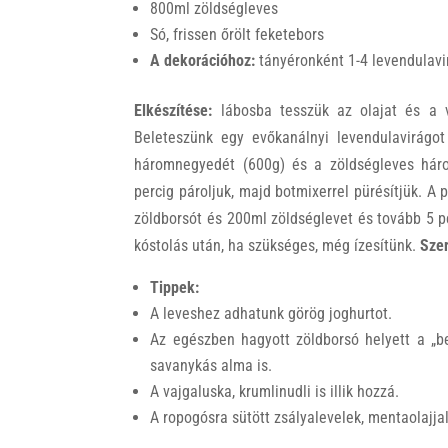
800ml zöldségleves
Só, frissen őrölt feketebors
A dekorációhoz:
tányéronként 1-4 levendulavi
Elkészítése:
lábosba tesszük az olajat és a 
Beleteszünk egy evőkanálnyi levendulavirágot
háromnegyedét (600g) és a zöldségleves háro
percig pároljuk, majd botmixerrel pürésítjük. A 
zöldborsót és 200ml zöldséglevet és tovább 5 per
kóstolás után, ha szükséges, még ízesítünk.
Szer
Tippek:
A leveshez adhatunk görög joghurtot.
Az egészben hagyott zöldborsó helyett a „be
savanykás alma is.
A vajgaluska, krumlinudli is illik hozzá.
A ropogósra sütött zsályalevelek, mentaolajjal