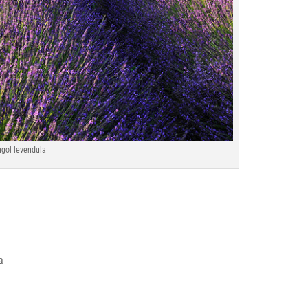
gol levendula
a