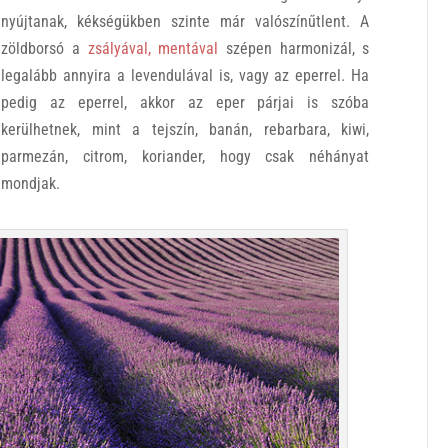
nyújtanak, kékségükben szinte már valószínűtlent. A
zöldborsó a
zsályával, mentával
szépen harmonizál, s
legalább annyira a levendulával is, vagy az eperrel. Ha
pedig az eperrel, akkor az eper párjai is szóba
kerülhetnek, mint a tejszín, banán, rebarbara, kiwi,
parmezán, citrom, koriander, hogy csak néhányat
mondjak.