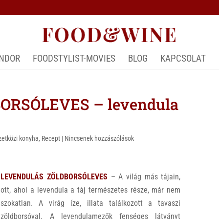
ÁNDOR
FOODSTYLIST-MOVIES
BLOG
KAPCSOLAT
RSÓLEVES – levendula
etközi konyha
,
Recept
|
Nincsenek hozzászólások
LEVENDULÁS ZÖLDBORSÓLEVES
– A világ más tájain,
ott, ahol a levendula a táj természetes része, már nem
szokatlan. A virág íze, illata találkozott a tavaszi
zöldborsóval. A levendulamezők fenséges látványt