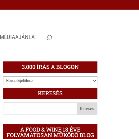
MÉDIAAJÁNLAT
3.000 ÍRÁS A BLOGON
3.000
ÍRÁS
KERESÉS
A
BLOGON
A FOOD & WINE 18 ÉVE
FOLYAMATOSAN MŰKÖDŐ BLOG