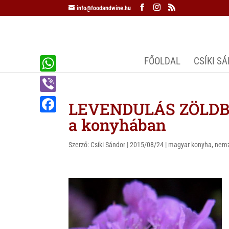
info@foodandwine.hu
FŐOLDAL
CSÍKI S
W
h
V
LEVENDULÁS ZÖLDBO
a
i
a konyhában
F
t
b
a
s
Szerző:
Csíki Sándor
|
2015/08/24
|
magyar konyha
,
nemz
e
c
A
r
e
p
b
p
o
o