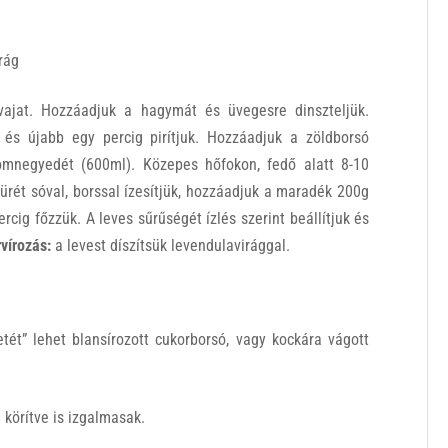
rág
vajat. Hozzáadjuk a hagymát és üvegesre dinszteljük.
 és újabb egy percig pirítjuk. Hozzáadjuk a zöldborsó
mnegyedét (600ml). Közepes hőfokon, fedő alatt 8-10
pürét sóval, borssal ízesítjük, hozzáadjuk a maradék 200g
cig főzzük. A leves sűrűségét ízlés szerint beállítjuk és
vírozás:
a levest díszítsük levendulavirággal.
tét” lehet blansírozott cukorborsó, vagy kockára vágott
 körítve is izgalmasak.