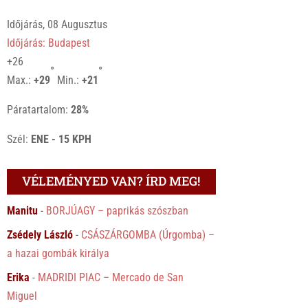
Időjárás, 08 Augusztus
Időjárás: Budapest
+
26
°
°
Max.:
+
29
Min.:
+
21
Páratartalom:
28%
Szél:
ENE - 15 KPH
VÉLEMÉNYED VAN? ÍRD MEG!
Manitu
-
BORJÚAGY – paprikás szószban
Zsédely László
-
CSÁSZÁRGOMBA (Úrgomba) –
a hazai gombák királya
Erika
-
MADRIDI PIAC – Mercado de San
Miguel