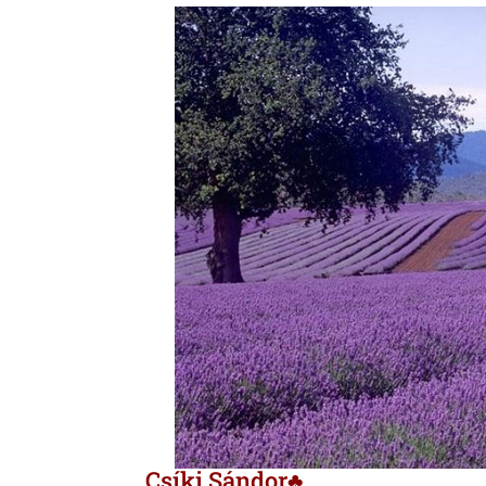
Csíki Sándor♣