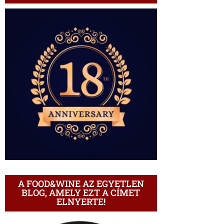
A FOOD&WINE AZ EGYETLEN
BLOG, AMELY EZT A CÍMET
ELNYERTE!