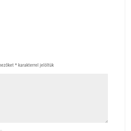
 mezőket
*
karakterrel jelöltük