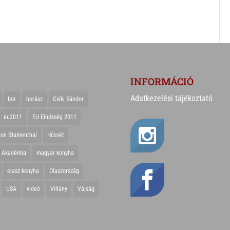
INFORMÁCIÓ
Adatkezelési tájékoztató
bor
borász
Csíki Sándor
eu2011
EU Elnökség 2011
ton Blumenthal
Húsvét
r Akadémia
magyar konyha
olasz konyha
Olaszország
USA
videó
Villány
Válság