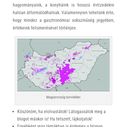
hagyományaink, a konyháink is hosszú évtizedekre
hatóan átformálódhatnak. Valamennyien tehetünk érte,
hogy mindez a gasztronómiai sokszínűség jegyében,
értékeink felismerésével történjen.
Magyarország borvidékei
Köszönöm, ha elolvastátok! Látogassátok meg a
blogot máskor is! Ha tetszett, lájkoljatok!
Egyébként más témákban is érdemes a blogon