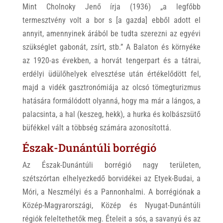
Mint Cholnoky Jenő írja (1936) „a legfőbb
termesztvény volt a bor s [a gazda] ebből adott el
annyit, amennyinek árából be tudta szerezni az egyévi
szükséglet gabonát, zsírt, stb.” A Balaton és környéke
az 1920-as években, a horvát tengerpart és a tátrai,
erdélyi üdülőhelyek elvesztése után értékelődött fel,
majd a vidék gasztronómiája az olcsó tömegturizmus
hatására formálódott olyanná, hogy ma már a lángos, a
palacsinta, a hal (keszeg, hekk), a hurka és kolbászsütő
büfékkel vált a többség számára azonosítottá.
Észak-Dunántúli borrégió
Az Észak-Dunántúli borrégió nagy területen,
szétszórtan elhelyezkedő borvidékei az Etyek-Budai, a
Móri, a Neszmélyi és a Pannonhalmi. A borrégiónak a
Közép-Magyarországi, Közép és Nyugat-Dunántúli
régiók feleltethetők meg. Ételeit a sós, a savanyú és az