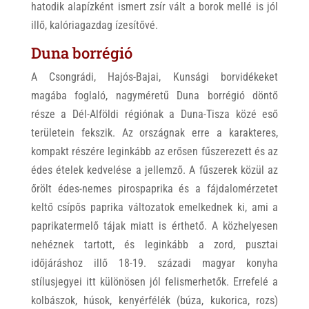
hatodik alapízként ismert zsír vált a borok mellé is jól
illő, kalóriagazdag ízesítővé.
Duna borrégió
A Csongrádi, Hajós-Bajai, Kunsági borvidékeket
magába foglaló, nagyméretű Duna borrégió döntő
része a Dél-Alföldi régiónak a Duna-Tisza közé eső
területein fekszik. Az országnak erre a karakteres,
kompakt részére leginkább az erősen fűszerezett és az
édes ételek kedvelése a jellemző. A fűszerek közül az
őrölt édes-nemes pirospaprika és a fájdalomérzetet
keltő csípős paprika változatok emelkednek ki, ami a
paprikatermelő tájak miatt is érthető. A közhelyesen
nehéznek tartott, és leginkább a zord, pusztai
időjáráshoz illő 18-19. századi magyar konyha
stílusjegyei itt különösen jól felismerhetők. Errefelé a
kolbászok, húsok, kenyérfélék (búza, kukorica, rozs)