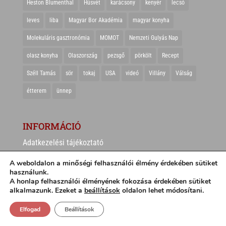
Heston Blumenthal
Húsvét
karácsony
kenyér
lecsó
leves
liba
Magyar Bor Akadémia
magyar konyha
Molekuláris gasztronómia
MOMOT
Nemzeti Gulyás Nap
olasz konyha
Olaszország
pezsgő
pörkölt
Recept
Széll Tamás
sör
tokaj
USA
videó
Villány
Válság
étterem
ünnep
INFORMÁCIÓ
Adatkezelési tájékoztató
A weboldalon a minőségi felhasználói élmény érdekében sütiket
használunk.
A honlap felhasználói élményének fokozása érdekében sütiket
alkalmazunk. Ezeket a
beállítások
oldalon lehet módosítani.
Elfogad
Beállítások