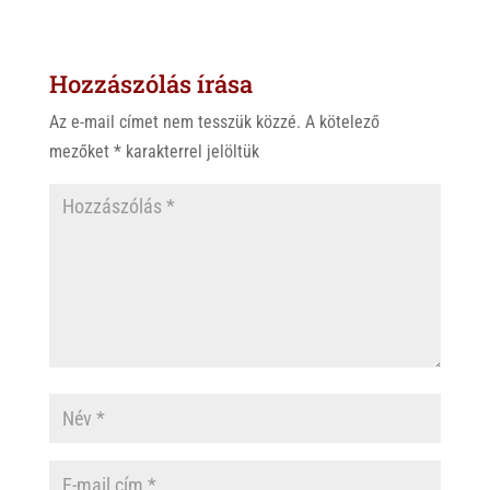
t
e
e
s
r
b
Hozzászólás írása
A
o
p
o
Az e-mail címet nem tesszük közzé.
A kötelező
p
k
mezőket
*
karakterrel jelöltük