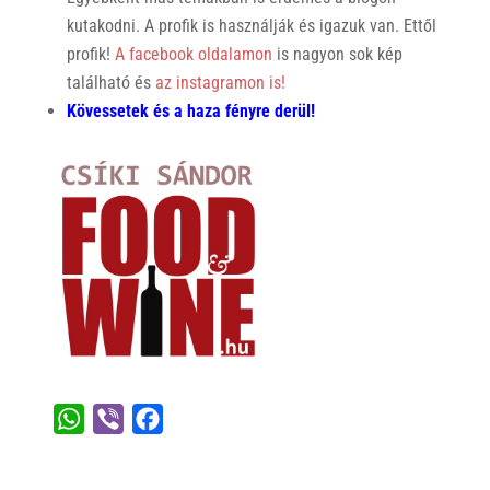
kutakodni. A profik is használják és igazuk van. Ettől
profik!
A facebook oldalamon
is nagyon sok kép
található és
az instagramon is!
Kövessetek és a haza fényre derül!
W
V
F
h
i
a
a
b
c