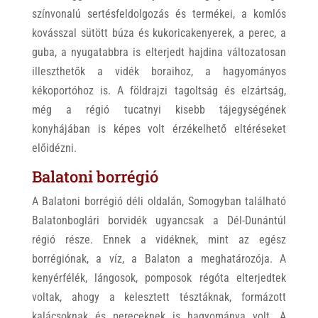
színvonalú sertésfeldolgozás és termékei, a komlós
kovásszal sütött búza és kukoricakenyerek, a perec, a
guba, a nyugatabbra is elterjedt hajdina változatosan
illeszthetők a vidék boraihoz, a hagyományos
kékoportóhoz is. A földrajzi tagoltság és elzártság,
még a régió tucatnyi kisebb tájegységének
konyhájában is képes volt érzékelhető eltéréseket
előidézni.
Balatoni borrégió
A Balatoni borrégió déli oldalán, Somogyban található
Balatonboglári borvidék ugyancsak a Dél-Dunántúl
régió része. Ennek a vidéknek, mint az egész
borrégiónak, a víz, a Balaton a meghatározója. A
kenyérfélék, lángosok, pomposok régóta elterjedtek
voltak, ahogy a kelesztett tésztáknak, formázott
kalácsoknak és pereceknek is hagyománya volt. A