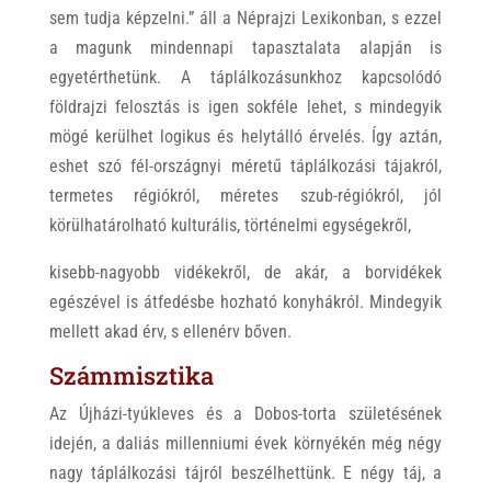
sem tudja képzelni.” áll a Néprajzi Lexikonban, s ezzel
a magunk mindennapi tapasztalata alapján is
egyetérthetünk. A táplálkozásunkhoz kapcsolódó
földrajzi felosztás is igen sokféle lehet, s mindegyik
mögé kerülhet logikus és helytálló érvelés. Így aztán,
eshet szó fél-országnyi méretű táplálkozási tájakról,
termetes régiókról, méretes szub-régiókról, jól
körülhatárolható kulturális, történelmi egységekről,
kisebb-nagyobb vidékekről, de akár, a borvidékek
egészével is átfedésbe hozható konyhákról. Mindegyik
mellett akad érv, s ellenérv bőven.
Számmisztika
Az Újházi-tyúkleves és a Dobos-torta születésének
idején, a daliás millenniumi évek környékén még négy
nagy táplálkozási tájról beszélhettünk. E négy táj, a