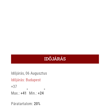
IDŐJÁRÁS
Időjárás, 06 Augusztus
Időjárás: Budapest
+
37
°
°
Max.:
+
41
Min.:
+
24
Páratartalom:
20%