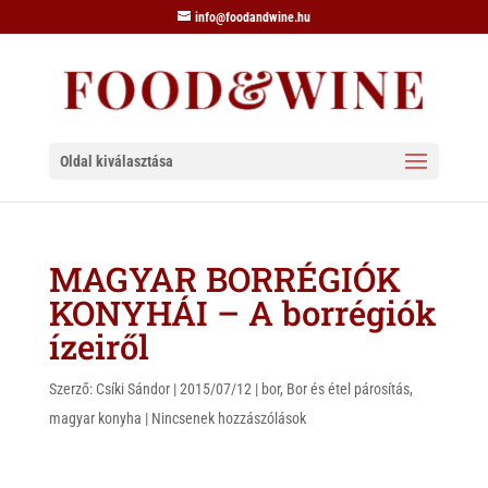
info@foodandwine.hu
Oldal kiválasztása
MAGYAR BORRÉGIÓK
KONYHÁI – A borrégiók
ízeiről
Szerző:
Csíki Sándor
|
2015/07/12
|
bor
,
Bor és étel párosítás
,
magyar konyha
|
Nincsenek hozzászólások