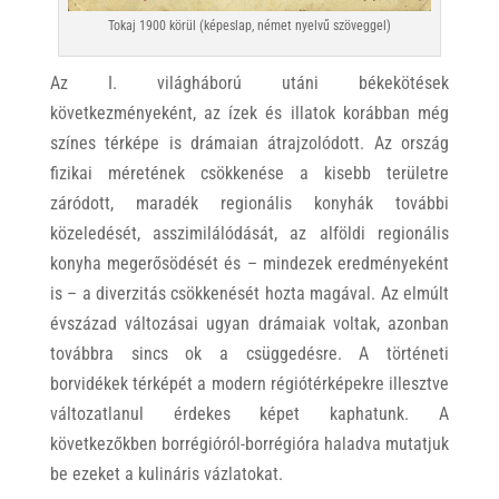
Tokaj 1900 körül (képeslap, német nyelvű szöveggel)
Az I. világháború utáni békekötések
következményeként, az ízek és illatok korábban még
színes térképe is drámaian átrajzolódott. Az ország
fizikai méretének csökkenése a kisebb területre
záródott, maradék regionális konyhák további
közeledését, asszimilálódását, az alföldi regionális
konyha megerősödését és – mindezek eredményeként
is – a diverzitás csökkenését hozta magával. Az elmúlt
évszázad változásai ugyan drámaiak voltak, azonban
továbbra sincs ok a csüggedésre. A történeti
borvidékek térképét a modern régiótérképekre illesztve
változatlanul érdekes képet kaphatunk. A
következőkben borrégióról-borrégióra haladva mutatjuk
be ezeket a kulináris vázlatokat.