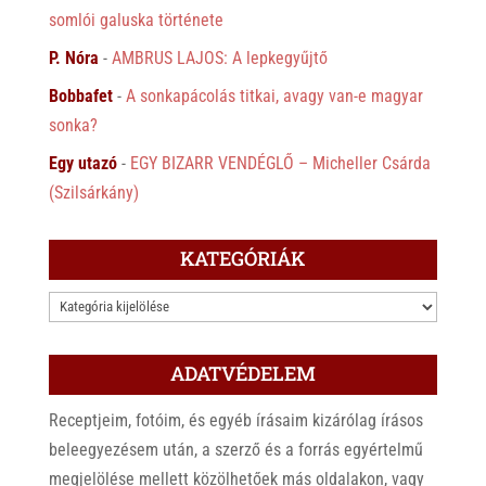
somlói galuska története
P. Nóra
-
AMBRUS LAJOS: A lepkegyűjtő
Bobbafet
-
A sonkapácolás titkai, avagy van-e magyar
sonka?
Egy utazó
-
EGY BIZARR VENDÉGLŐ – Micheller Csárda
(Szilsárkány)
KATEGÓRIÁK
KATEGÓRIÁK
ADATVÉDELEM
Receptjeim, fotóim, és egyéb írásaim kizárólag írásos
beleegyezésem után, a szerző és a forrás egyértelmű
megjelölése mellett közölhetőek más oldalakon, vagy