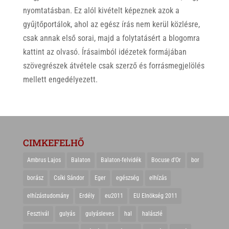
nyomtatásban. Ez alól kivételt képeznek azok a
gyűjtőportálok, ahol az egész írás nem kerül közlésre,
csak annak első sorai, majd a folytatásért a blogomra
kattint az olvasó. Írásaimból idézetek formájában
szövegrészek átvétele csak szerző és forrásmegjelölés
mellett engedélyezett.
CIMKEFELHŐ
Ambrus Lajos
Balaton
Balaton-felvidék
Bocuse d'Or
bor
borász
Csíki Sándor
Eger
egészség
elhízás
elhízástudomány
Erdély
eu2011
EU Elnökség 2011
Fesztivál
gulyás
gulyásleves
hal
halászlé