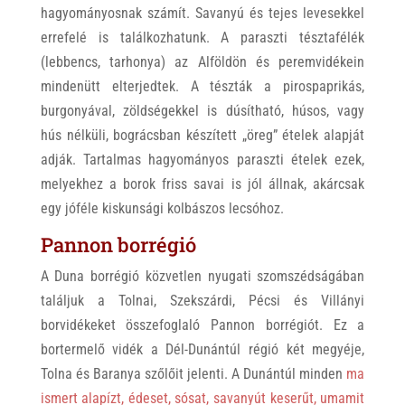
hagyományosnak számít. Savanyú és tejes levesekkel
errefelé is találkozhatunk. A paraszti tésztafélék
(lebbencs, tarhonya) az Alföldön és peremvidékein
mindenütt elterjedtek. A tészták a pirospaprikás,
burgonyával, zöldségekkel is dúsítható, húsos, vagy
hús nélküli, bográcsban készített „öreg” ételek alapját
adják. Tartalmas hagyományos paraszti ételek ezek,
melyekhez a borok friss savai is jól állnak, akárcsak
egy jóféle kiskunsági kolbászos lecsóhoz.
Pannon borrégió
A Duna borrégió közvetlen nyugati szomszédságában
találjuk a Tolnai, Szekszárdi, Pécsi és Villányi
borvidékeket összefoglaló Pannon borrégiót. Ez a
bortermelő vidék a Dél-Dunántúl régió két megyéje,
Tolna és Baranya szőlőit jelenti. A Dunántúl minden
ma
ismert alapízt, édeset, sósat, savanyút keserűt, umamit