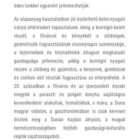
édes ízekkel egyaránt jellemezhetjük.
Az alapanyag használatban jól észlelhető kelet-nyugati
irányú eltéréseket tapasztalunk. Amíg a borrégió keleti
részét, a fővárost és környékét a zöldségek,
gyümölcsök fogyasztásának viszonylagos szerénysége,
a tejtermékek és tésztaételek átlagost meghaladó
gazdagsága jellemezte, addig a borrégió nyugati
részén a zöldség és gyümölcs, a kenyerek, gombócok
és zsírban sült tészták fogyasztása az elterjedtebb. A
20. században a főváros és az iparosodott északi
megyék a paraszti és polgári konyha sajátságos
keverékeiként alakultak, formálódtak, s mára, a Duna
magyar oldalán, a gasztronómiában is csak keveset
őriztek meg a Dunán hajdan átnyúló, a maguk
természetességében fejlődő gazdasági-kulturális
régiók sajátosságaiból.