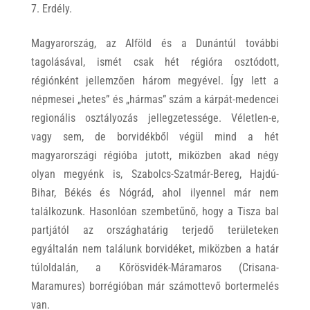
Erdély.
Magyarország, az Alföld és a Dunántúl további
tagolásával, ismét csak hét régióra osztódott,
régiónként jellemzően három megyével. Így lett a
népmesei „hetes” és „hármas” szám a kárpát-medencei
regionális osztályozás jellegzetessége. Véletlen-e,
vagy sem, de borvidékből végül mind a hét
magyarországi régióba jutott, miközben akad négy
olyan megyénk is, Szabolcs-Szatmár-Bereg, Hajdú-
Bihar, Békés és Nógrád, ahol ilyennel már nem
találkozunk. Hasonlóan szembetűnő, hogy a Tisza bal
partjától az országhatárig terjedő területeken
egyáltalán nem találunk borvidéket, miközben a határ
túloldalán, a Kőrösvidék-Máramaros (Crisana-
Maramures) borrégióban már számottevő bortermelés
van.