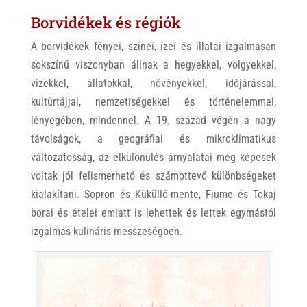
Borvidékek és régiók
A borvidékek fényei, színei, ízei és illatai izgalmasan
sokszínű viszonyban állnak a hegyekkel, völgyekkel,
vizekkel, állatokkal, növényekkel, időjárással,
kultúrtájjal, nemzetiségekkel és történelemmel,
lényegében, mindennel. A 19. század végén a nagy
távolságok, a geográfiai és mikroklimatikus
változatosság, az elkülönülés árnyalatai még képesek
voltak jól felismerhető és számottevő különbségeket
kialakítani. Sopron és Küküllő-mente, Fiume és Tokaj
borai és ételei emiatt is lehettek és lettek egymástól
izgalmas kulináris messzeségben.