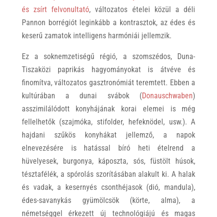
és zsírt felvonultató
, változatos ételei közül a déli
Pannon borrégiót leginkább a kontrasztok, az édes és
keserű zamatok intelligens harmóniái jellemzik.
Ez a soknemzetiségű régió, a szomszédos, Duna-
Tiszaközi paprikás hagyományokat is átvéve és
finomítva, változatos gasztronómiát teremtett. Ebben a
kultúrában a dunai svábok (
Donauschwaben
)
asszimilálódott konyhájának korai elemei is még
fellelhetők (szajmóka, stifolder, hefeknödel, usw.). A
hajdani szűkös konyhákat jellemző, a napok
elnevezésére is hatással bíró heti ételrend a
hüvelyesek, burgonya, káposzta, sós, füstölt húsok,
tésztafélék, a spórolás szorításában alakult ki. A halak
és vadak, a kesernyés csonthéjasok (dió, mandula),
édes-savanykás gyümölcsök (körte, alma), a
németséggel érkezett új technológiájú és magas