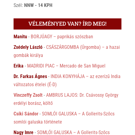
Szél:
NNW - 14 KPH
VÉLEMÉNYED VAN? ÍRD MEG!
Manitu
-
BORJÚAGY – paprikás szószban
Zsédely László
-
CSÁSZÁRGOMBA (Úrgomba) – a hazai
gombák királya
Erika
-
MADRIDI PIAC – Mercado de San Miguel
Dr. Farkas Ágnes
-
INDIA KONYHÁJA – az ezerízű India
változatos ételei (É-D)
Vinczeffy Zsolt
-
AMBRUS LAJOS: Dr. Csávossy György
erdélyi borász, költő
Csíki Sándor
-
SOMLÓI GALUSKA – A Gollerits-Szőcs
somlói galuska története
Nagy Imre
-
SOMLÓI GALUSKA – A Gollerits-Szőcs