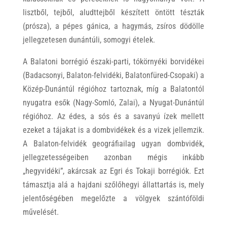
lisztből, tejből, aludttejből készített öntött tészták
(prósza), a pépes gánica, a hagymás, zsíros dödölle
jellegzetesen dunántúli, somogyi ételek.
A Balatoni borrégió északi-parti, tókörnyéki borvidékei
(Badacsonyi, Balaton-felvidéki, Balatonfüred-Csopaki) a
Közép-Dunántúl régióhoz tartoznak, míg a Balatontól
nyugatra esők (Nagy-Somló, Zalai), a Nyugat-Dunántúl
régióhoz. Az édes, a sós és a savanyú ízek mellett
ezeket a tájakat is a dombvidékek és a vizek jellemzik.
A Balaton-felvidék geográfiailag ugyan dombvidék,
jellegzetességeiben azonban mégis inkább
„hegyvidéki”, akárcsak az Egri és Tokaji borrégiók. Ezt
támasztja alá a hajdani szőlőhegyi állattartás is, mely
jelentőségében megelőzte a völgyek szántóföldi
művelését.