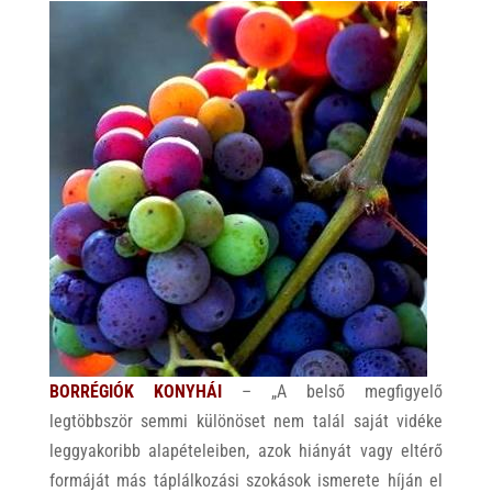
BORRÉGIÓK KONYHÁI
– „A belső megfigyelő
legtöbbször semmi különöset nem talál saját vidéke
leggyakoribb alapételeiben, azok hiányát vagy eltérő
formáját más táplálkozási szokások ismerete híján el