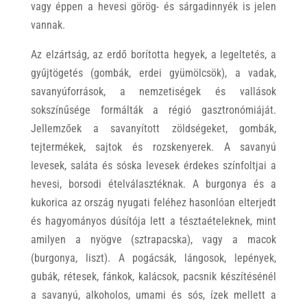
vagy éppen a hevesi görög- és sárgadinnyék is jelen
vannak.
Az elzártság, az erdő borította hegyek, a legeltetés, a
gyűjtögetés (gombák, erdei gyümölcsök), a vadak,
savanyúforrások, a nemzetiségek és vallások
sokszínűsége formálták a régió gasztronómiáját.
Jellemzőek a savanyított zöldségeket, gombák,
tejtermékek, sajtok és rozskenyerek. A savanyú
levesek, saláta és sóska levesek érdekes színfoltjai a
hevesi, borsodi ételválasztéknak. A burgonya és a
kukorica az ország nyugati feléhez hasonlóan elterjedt
és hagyományos dúsítója lett a tésztaételeknek, mint
amilyen a nyögve (sztrapacska), vagy a macok
(burgonya, liszt). A pogácsák, lángosok, lepények,
gubák, rétesek, fánkok, kalácsok, pacsnik készítésénél
a savanyú, alkoholos, umami és sós, ízek mellett a