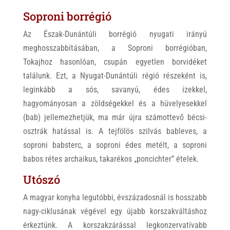
Soproni borrégió
Az Észak-Dunántúli borrégió nyugati irányú
meghosszabbításában, a Soproni borrégióban,
Tokajhoz hasonlóan, csupán egyetlen borvidéket
találunk. Ezt, a Nyugat-Dunántúli régió részeként is,
leginkább a sós, savanyú, édes ízekkel,
hagyományosan a zöldségekkel és a hüvelyesekkel
(bab) jellemezhetjük, ma már újra számottevő bécsi-
osztrák hatással is. A tejfölös szilvás bableves, a
soproni babsterc, a soproni édes metélt, a soproni
babos rétes archaikus, takarékos „poncichter” ételek.
Utószó
A magyar konyha legutóbbi, évszázadosnál is hosszabb
nagy-ciklusának végével egy újabb korszakváltáshoz
érkeztünk. A korszakzárással legkonzervatívabb