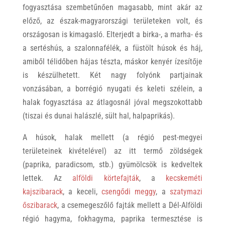
fogyasztása szembetűnően magasabb, mint akár az
előző, az észak-magyarországi területeken volt, és
országosan is kimagasló. Elterjedt a birka-, a marha- és
a sertéshús, a szalonnafélék, a füstölt húsok és háj,
amiből télidőben hájas tészta, máskor kenyér ízesítője
is készülhetett. Két nagy folyónk partjainak
vonzásában, a borrégió nyugati és keleti szélein, a
halak fogyasztása az átlagosnál jóval megszokottabb
(tiszai és dunai halászlé, sült hal, halpaprikás).
A húsok, halak mellett (a régió pest-megyei
területeinek kivételével) az itt termő zöldségek
(paprika, paradicsom, stb.) gyümölcsök is kedveltek
lettek. Az
alföldi körtefajták
, a
kecskeméti
kajszibarack
, a keceli,
csengődi meggy
, a
szatymazi
őszibarack
, a csemegeszőlő fajták mellett a Dél-Alföldi
régió hagyma, fokhagyma, paprika termesztése is