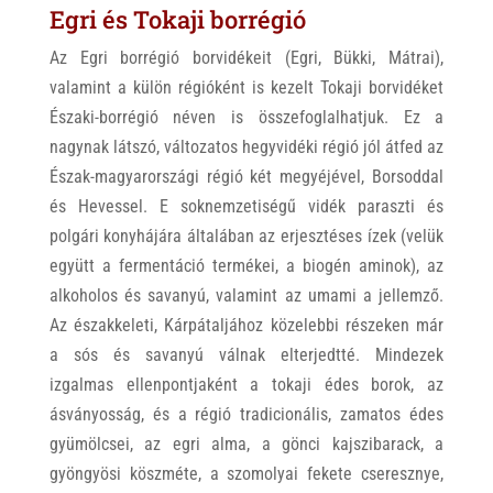
Egri és Tokaji borrégió
Az Egri borrégió borvidékeit (Egri, Bükki, Mátrai),
valamint a külön régióként is kezelt Tokaji borvidéket
Északi-borrégió néven is összefoglalhatjuk. Ez a
nagynak látszó, változatos hegyvidéki régió jól átfed az
Észak-magyarországi régió két megyéjével, Borsoddal
és Hevessel. E soknemzetiségű vidék paraszti és
polgári konyhájára általában az erjesztéses ízek (velük
együtt a fermentáció termékei, a biogén aminok), az
alkoholos és savanyú, valamint az umami a jellemző.
Az északkeleti, Kárpátaljához közelebbi részeken már
a sós és savanyú válnak elterjedtté. Mindezek
izgalmas ellenpontjaként a tokaji édes borok, az
ásványosság, és a régió tradicionális, zamatos édes
gyümölcsei, az egri alma, a gönci kajszibarack, a
gyöngyösi köszméte, a szomolyai fekete cseresznye,