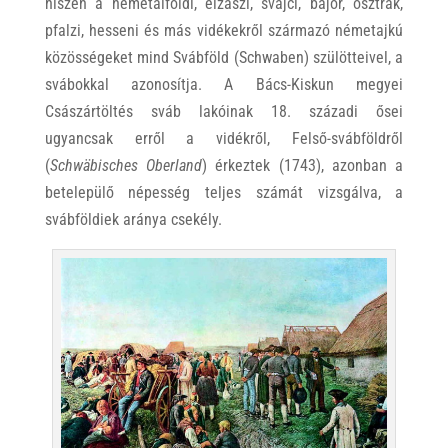
hiszen a németalföldi, elzászi, svájci, bajor, osztrák,
pfalzi, hesseni és más vidékekről származó németajkú
közösségeket mind Svábföld (Schwaben) szülötteivel, a
svábokkal azonosítja. A Bács-Kiskun megyei
Császártöltés sváb lakóinak 18. századi ősei
ugyancsak erről a vidékről, Felső-svábföldről
(
Schwäbisches Oberland
) érkeztek (1743), azonban a
betelepülő népesség teljes számát vizsgálva, a
svábföldiek aránya csekély.