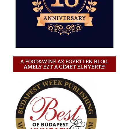
A FOOD&WINE AZ EGYETLEN BLOG,
AMELY EZT A CÍMET ELNYERTE!