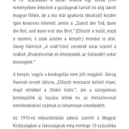
reményében érkeztek a gazdagnak tartott és alig lakott
magyar földre, de a ma már gyakorta idealizált kezdet
igen keserves lehetett, amire a „Zuerst der Tod, dann
die Not, und dann erst das Brot.” (Először a halál, majd
a nyomor, s csak azután a kenyér.) mondat is utal.
Georg Harnisch
„A sváb”című versének sorai szerint a
svábok „Kivándoroltak és letelepedek, az őshazáért sokat
keseregtek.”
A kenyér, vagyis a boldogulás nem jött magától. Gerog
Harnish versét idézve, „Először mocsarat kellett irtani,
majd vérükkel a földet itatni.”, ám a szorgalmas
betelepülök új hazára leltek és az életszínvonal
emelkedésével számuk is rohamosan emelkedett.
Az 1910-es népszámlálás adatai szerint a Magyar
Királyságban a lakosságnak még mintegy 10 százaléka