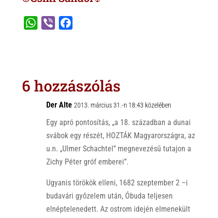
W
V
F
h
i
a
a
b
c
t
e
e
s
r
b
6 hozzászólás
A
o
p
o
Der Alte
2013. március 31.-n 18:43 közelében
p
k
Egy apró pontosítás, „a 18. században a dunai
svábok egy részét, HOZTÁK Magyarországra, az
u.n. „Ulmer Schachtel” megnevezésű tutajon a
Zichy Péter gróf emberei”.
Ugyanis törökök elleni, 1682 szeptember 2 –i
budavári győzelem után, Óbuda teljesen
elnéptelenedett. Az ostrom idején elmenekült