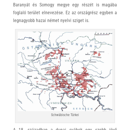
Baranyát és Somogy megye egy részét is magába
foglaló terület elnevezése. Ez az országrész egyben a
legnagyobb hazai német nyelvi sziget is.
Schwäbische Türkei
A 18. században a dunai svábok egy szebb jövő