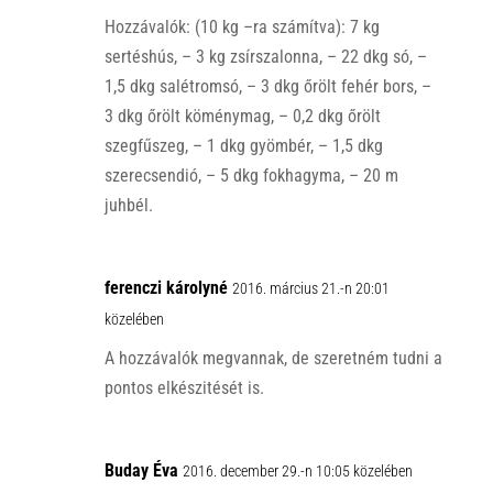
Hozzávalók: (10 kg –ra számítva): 7 kg
sertéshús, – 3 kg zsírszalonna, – 22 dkg só, –
1,5 dkg salétromsó, – 3 dkg őrölt fehér bors, –
3 dkg őrölt köménymag, – 0,2 dkg őrölt
szegfűszeg, – 1 dkg gyömbér, – 1,5 dkg
szerecsendió, – 5 dkg fokhagyma, – 20 m
juhbél.
ferenczi károlyné
2016. március 21.-n 20:01
közelében
A hozzávalók megvannak, de szeretném tudni a
pontos elkészitését is.
Buday Éva
2016. december 29.-n 10:05 közelében