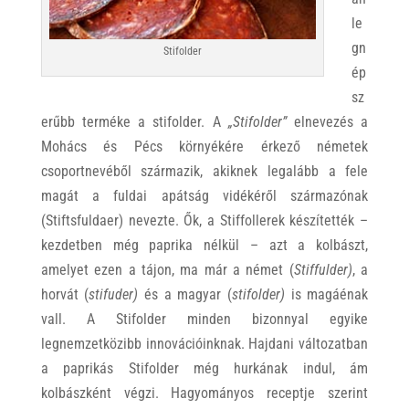
le
gn
Stifolder
ép
sz
erűbb terméke a stifolder. A
„Stifolder”
elnevezés a
Mohács és Pécs környékére érkező németek
csoportnevéből származik, akiknek legalább a fele
magát a fuldai apátság vidékéről származónak
(Stiftsfuldaer) nevezte. Ők, a Stiffollerek készítették –
kezdetben még paprika nélkül – azt a kolbászt,
amelyet ezen a tájon, ma már a német (
Stiffulder)
, a
horvát (
stifuder)
és a magyar (
stifolder)
is magáénak
vall. A Stifolder minden bizonnyal egyike
legnemzetközibb innovációinknak. Hajdani változatban
a paprikás Stifolder még hurkának indul, ám
kolbászként végzi. Hagyományos receptje szerint