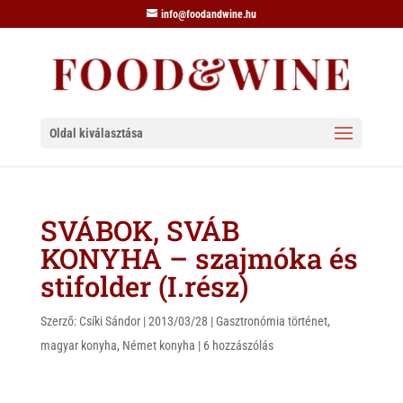
info@foodandwine.hu
Oldal kiválasztása
SVÁBOK, SVÁB
KONYHA – szajmóka és
stifolder (I.rész)
Szerző:
Csíki Sándor
|
2013/03/28
|
Gasztronómia történet
,
magyar konyha
,
Német konyha
|
6 hozzászólás