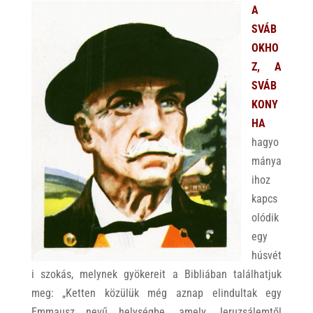
A
SVÁB
OKHO
Z, A
SVÁB
KONY
HA
hagyo
mánya
ihoz
kapcs
olódik
egy
húsvét
i szokás, melynek gyökereit a Bibliában találhatjuk
meg: „Ketten közülük még aznap elindultak egy
Emmausz nevű helységbe, amely Jeruzsálemtől