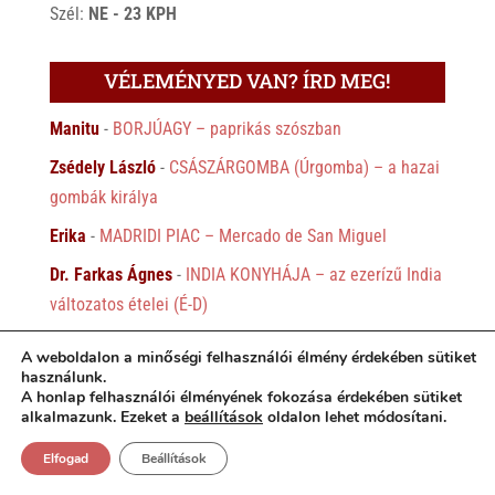
Szél:
NE - 23 KPH
VÉLEMÉNYED VAN? ÍRD MEG!
Manitu
-
BORJÚAGY – paprikás szószban
Zsédely László
-
CSÁSZÁRGOMBA (Úrgomba) – a hazai
gombák királya
Erika
-
MADRIDI PIAC – Mercado de San Miguel
Dr. Farkas Ágnes
-
INDIA KONYHÁJA – az ezerízű India
változatos ételei (É-D)
Vinczeffy Zsolt
-
AMBRUS LAJOS: Dr. Csávossy György
A weboldalon a minőségi felhasználói élmény érdekében sütiket
erdélyi borász, költő
használunk.
A honlap felhasználói élményének fokozása érdekében sütiket
Csíki Sándor
-
SOMLÓI GALUSKA – A Gollerits-Szőcs
alkalmazunk. Ezeket a
beállítások
oldalon lehet módosítani.
somlói galuska története
Elfogad
Beállítások
Nagy Imre
-
SOMLÓI GALUSKA – A Gollerits-Szőcs