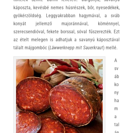
káposzta, kevésbé nemes húsrészek, bőr, nyesedékek,
gyökérzöldség. Leggyakrabban hagymával, a sváb
konyát jellemző majoránnával, köménnyel,
szerecsendióval, fekete borssal, sóval fűszerezték. Ezt
az ételt melegen is adhatjuk a savanyú káposztával
tálalt májgombóc (
Läwwerknepp mit Sauerkraut
) mellé.
A
sv
áb
ko
ny
ha
m
a
tal
án