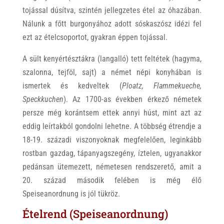
tojással dúsítva, szintén jellegzetes étel az óhazában.
Nálunk a főtt burgonyához adott sóskaszósz idézi fel
ezt az ételcsoportot, gyakran éppen tojással.
A sült kenyértésztákra (langalló) tett feltétek (hagyma,
szalonna, tejföl, sajt) a német népi konyhában is
ismertek és kedveltek (
Ploatz, Flammekueche,
Speckkuchen
). Az 1700-as években érkező németek
persze még korántsem ettek annyi húst, mint azt az
eddig leírtakból gondolni lehetne. A többség étrendje a
18-19. századi viszonyoknak megfelelően, leginkább
rostban gazdag, tápanyagszegény, íztelen, ugyanakkor
pedánsan ütemezett, németesen rendszerető, amit a
20. század második felében is még élő
Speiseanordnung is jól tükröz.
Ételrend (Speiseanordnung)