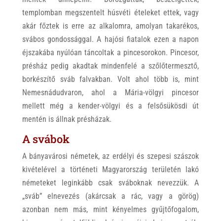
templomban megszentelt húsvéti ételeket ettek, vagy
akár főztek is erre az alkalomra, amolyan takarékos,
svábos gondossággal. A hajósi fiatalok ezen a napon
éjszakába nyúlóan táncoltak a pincesorokon. Pincesor,
présház pedig akadtak mindenfelé a szőlőtermesztő,
borkészítő sváb falvakban. Volt ahol több is, mint
Nemesnádudvaron, ahol a Mária-völgyi pincesor
mellett még a kender-völgyi és a felsősükösdi út
mentén is állnak présházak.
A svábok
A bányavárosi németek, az erdélyi és szepesi szászok
kivételével a történeti Magyarország területén lakó
németeket leginkább csak sváboknak nevezzük. A
„sváb” elnevezés (akárcsak a rác, vagy a görög)
azonban nem más, mint kényelmes gyűjtőfogalom,