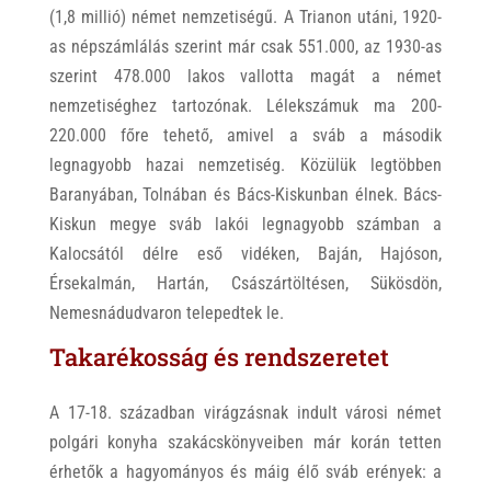
(1,8 millió) német nemzetiségű. A Trianon utáni, 1920-
as népszámlálás szerint már csak 551.000, az 1930-as
szerint 478.000 lakos vallotta magát a német
nemzetiséghez tartozónak. Lélekszámuk ma 200-
220.000 főre tehető, amivel a sváb a második
legnagyobb hazai nemzetiség. Közülük legtöbben
Baranyában, Tolnában és Bács-Kiskunban élnek. Bács-
Kiskun megye sváb lakói legnagyobb számban a
Kalocsától délre eső vidéken, Baján, Hajóson,
Érsekalmán, Hartán, Császártöltésen, Sükösdön,
Nemesnádudvaron telepedtek le.
Takarékosság és rendszeretet
A 17-18. században virágzásnak indult városi német
polgári konyha szakácskönyveiben már korán tetten
érhetők a hagyományos és máig élő sváb erények: a