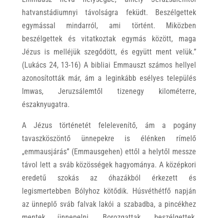
hatvanstádiumnyi távolságra feküdt. Beszélgettek
egymással mindarról, ami történt. Miközben
beszélgettek és vitatkoztak egymás között, maga
Jézus is melléjük szegődött, és együtt ment velük.”
(Lukács 24, 13-16) A bibliai Emmauszt számos hellyel
azonosították már, ám a leginkább esélyes település
Imwas, Jeruzsálemtől tizenegy kilométerre,
északnyugatra.
A Jézus történetét felelevenítő, ám a pogány
tavaszköszöntő ünnepekre is élénken rímelő
„emmausjárás” (Emmausgehen) ettől a helytől messze
távol lett a sváb közösségek hagyománya. A középkori
eredetű szokás az óhazákból érkezett és
legismertebben Bólyhoz kötődik. Húsvéthétfő napján
az ünneplő sváb falvak lakói a szabadba, a pincékhez
mentek ünnepelni. Borozgattak, beszélgettek,