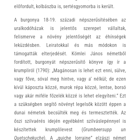
előfordult, kolbászba is, sertésgyomorba is került.
A burgonya 18-19. századi népszerűsítésében az
uralkodóházak is jelentős szerepet vállaltak,
felismerve a növény jelentőségét az éhínségek
leküzdésben. Leiratokkal és más módokon is
támogatták elterjedését. Kömlei János németből
fordított, burgonyát népszerűsítő könyve így ír a
krumpliról (1790): „Magánosan is lehet ezt enni, sülve,
vagy főve, sóval meg hintve, vagy a’ nélkül; de ezen
kívül káposzta közzé, murok répa közzé, lentse, borsó
vagy akár miféle főzelék közzé is lehet elegyíteni.” Ezt
a szükségben segítő növényt legelsők között éppen a
dunai németek becsülték meg és termesztették. Az
őszi szilvaérés idején egyébként szilváslepénnyel is
készítettek krumplilevest (
Grumbeersupp un
Quetschekuche
). A „quiche lorraine” elzászi német