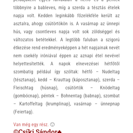
többnyire a bableves, míg a szerda a tésztás ételek
napja volt. Kedden leginkább főzelékféle került az
asztalra, ahogy csütörtökön is. A vasárnap az ünnepi
hús, vagy csontleves napja volt sok zöldséggel és
változatos betétekkel. A legtöbb faluban a szigorú
étkezése rend eredményeképpen a hét napjainak nevét
nem csekély iróniával éppen az aznapi étel nevével
helyettesítették. A napok elnevezései hétfőtől
szombatig például így szóltak: hétfő – Nudeltag
(tésztanap), kedd – Krauttag (káposztanap), szerda –
Fleischtag (húsnap), csütörtök – Knödeltag
(gombócnap), péntek – Bohnentag (babnap), szombat
– Kartoffeltag (krumplinap), vasárnap – ünnepnap
(Feiertag).
Van még egy rész.
🙂
©Csíki Sándor♣