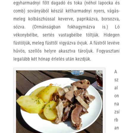
egyharmadnyi főtt dagadó és toka (néhol lapocka és
comb) soványából készül kétharmadnyi nyers, vágás-
meleg kolbászhússal keverve, paprikázva, borsozva,
sózva. (Ormánságban fokhagymázva is.) Ló
vékonybélbe, sertés vastagbélbe töltjük. Hidegen
füstöljük, meleg füsttől vigyázva óvjuk. A füstről levéve
hűvös, szellős helyre akasztva tároljuk. Fogyasztani
legalább két hónap érlelés után kezdjük.
A
sz
al
on
na
zsí
rb
an