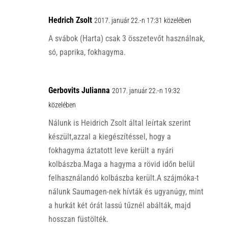
Hedrich Zsolt
2017. január 22.-n 17:31 közelében
A svábok (Harta) csak 3 összetevőt használnak,
só, paprika, fokhagyma.
Gerbovits Julianna
2017. január 22.-n 19:32
közelében
Nálunk is Heidrich Zsolt által leírtak szerint
készült,azzal a kiegészítéssel, hogy a
fokhagyma áztatott leve került a nyári
kolbászba.Maga a hagyma a rövid időn belül
felhasználandó kolbászba került.A szájmóka-t
nálunk Saumagen-nek hívták és ugyanúgy, mint
a hurkát két órát lassú tűznél abálták, majd
hosszan füstölték.