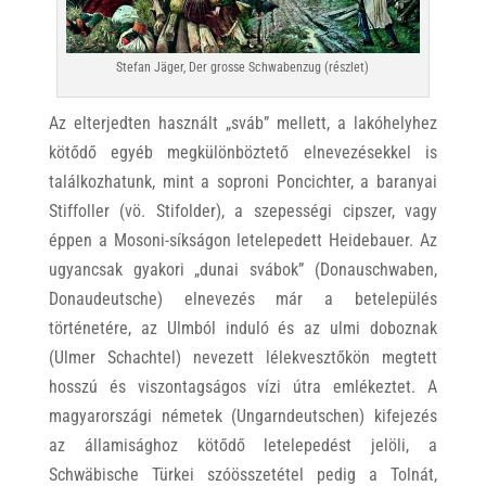
Stefan Jäger, Der grosse Schwabenzug (részlet)
Az elterjedten használt „sváb” mellett, a lakóhelyhez
kötődő egyéb megkülönböztető elnevezésekkel is
találkozhatunk, mint a soproni Poncichter, a baranyai
Stiffoller (vö. Stifolder), a szepességi cipszer, vagy
éppen a Mosoni-síkságon letelepedett Heidebauer. Az
ugyancsak gyakori „dunai svábok” (Donauschwaben,
Donaudeutsche) elnevezés már a betelepülés
történetére, az Ulmból induló és az ulmi doboznak
(Ulmer Schachtel) nevezett lélekvesztőkön megtett
hosszú és viszontagságos vízi útra emlékeztet. A
magyarországi németek (Ungarndeutschen) kifejezés
az államisághoz kötődő letelepedést jelöli, a
Schwäbische Türkei szóösszetétel pedig a Tolnát,