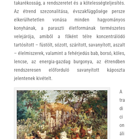
takarékosság, a rendszeretet és a kötelességteljesítés.
Az étrend szezonalitása, évszakfüggősége persze
elkerülhetetlen vonása minden hagyományos
konyhának, a paraszti életformának természetes
velejárója, amiből a főként télre koncentrálódó
tartósított – füstölt, sózott, szárított, savanyított, aszalt
– élelmiszerek, valamint a fehérjedús bab, borsó, köles,
lencse, az energia-gazdag burgonya, az étrendben
rendszeresen előforduló savanyított káposzta
jelentenek kivételt.
A
tra
di
ci
on
áli