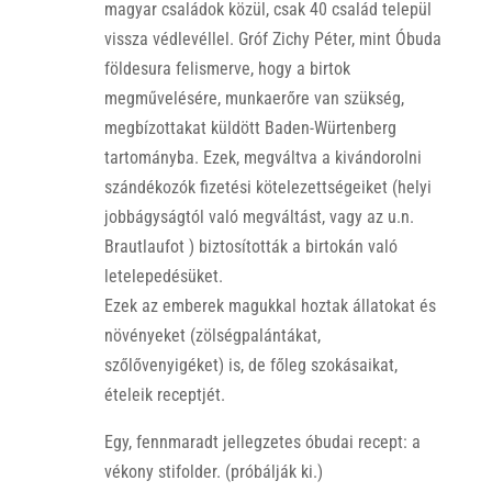
magyar családok közül, csak 40 család települ
vissza védlevéllel. Gróf Zichy Péter, mint Óbuda
földesura felismerve, hogy a birtok
megművelésére, munkaerőre van szükség,
megbízottakat küldött Baden-Würtenberg
tartományba. Ezek, megváltva a kivándorolni
szándékozók fizetési kötelezettségeiket (helyi
jobbágyságtól való megváltást, vagy az u.n.
Brautlaufot ) biztosították a birtokán való
letelepedésüket.
Ezek az emberek magukkal hoztak állatokat és
növényeket (zölségpalántákat,
szőlővenyigéket) is, de főleg szokásaikat,
ételeik receptjét.
Egy, fennmaradt jellegzetes óbudai recept: a
vékony stifolder. (próbálják ki.)