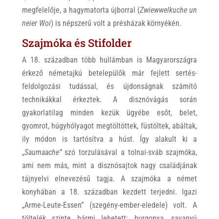
megfelelője, a hagymatorta újborral (
Zwiewwelkuche un
neier Woi
) is népszerű volt a présházak környékén.
Szajmóka és Stifolder
A 18. században több hullámban is Magyarországra
érkező németajkú betelepülők már fejlett sertés-
feldolgozási tudással, és újdonságnak számító
technikákkal érkeztek. A disznóvágás során
gyakorlatilag minden kezük ügyébe esőt, belet,
gyomrot, húgyhólyagot megtöltöttek, füstöltek, abáltak,
ily módon is tartósítva a húst. Így alakult ki a
„
Saumaache”
szó torzulásával a tolnai-sváb szajmóka,
ami nem más, mint a disznósajtok nagy családjának
tájnyelvi elnevezésű tagja. A szajmóka a német
konyhában a 18. században kezdett terjedni. Igazi
„Arme-Leute-Essen” (szegény-ember-eledele) volt. A
töltelék szinte bármi lehetett: burgonya, savanyú