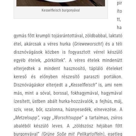
pir
íto
Kesselfleisch burgonyával
tt,
ha
gymás főtt krumpli tojásrántottával, zöldbabbal, laktató
étel, akárcsak a véres hurka (
Grieweworscht
) és a téli
disznóvágások közben is fogyasztott vérrel készülő
egyéb ételek, „pörköltek”. A véres ételek mindenütt
elterjedtek a mindent hasznosító, tápláló ételeket
kereső és előnyben részesítő paraszti portákon.
Disznóvágáskor elterjedt a
„Kesselfleisch”
is, ami nem
más, mint a sóval, borssal, fokhagymával, hagymával
ízesített, üstben abált hurka-hozzávalók, a fejhús, máj,
szív, vese, bőr, szalonna, húsnyesedék, elnevezése. A
„Metzelsupp”,
vagy
„Worschtsuppe”
a tartalmas, zsíros
abaléből
készülő leves. A „zöldszósz héjában főtt
burgonyával”
(Grüne Soße mit Pellkartoffeln)
, esetleg