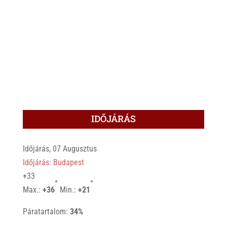
IDŐJÁRÁS
Időjárás, 07 Augusztus
Időjárás: Budapest
+
33
°
°
Max.:
+
36
Min.:
+
21
Páratartalom:
34%