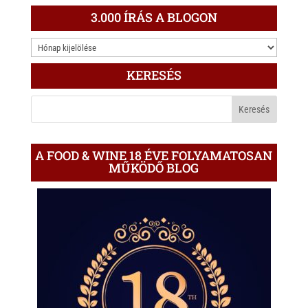
3.000 ÍRÁS A BLOGON
3.000
ÍRÁS
KERESÉS
A
BLOGON
A FOOD & WINE 18 ÉVE FOLYAMATOSAN
MŰKÖDŐ BLOG