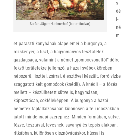
s
dé
l-
Stefan Jäger: Huehnerhof (baromfiudvar)
né
m
et paraszti konyhának alapelemei a burgonya, a
rozskenyér, a liszt, a hagyományos tésztafélék
gazdagsága, valamint a német „gombócvonaltól” délre
fekvő területekre jellemző, a hazai svábok körében
népszerű, liszttel, zsírral, élesztővel készült, forró vízbe
szaggatott kelt gombócok (knédli). A knédli – a főzés
mellett – készülhetett sütve is, hagymásan,
káposztásan, sokféleképpen. A burgonya a hazai
németek táplálkozásában különösen a téli időszakban
jutott mindennapi szerephez. Minden formában, sütve,
főzve, tésztával, levesnek, savanyú és tepsis alakban,
ritkábban, különösen disznóvágáskor, hússal is