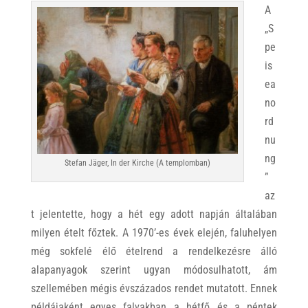
A
„S
pe
is
ea
no
rd
nu
ng
Stefan Jäger, In der Kirche (A templomban)
”
az
t jelentette, hogy a hét egy adott napján általában
milyen ételt főztek. A 1970’-es évek elején, faluhelyen
még sokfelé élő ételrend a rendelkezésre álló
alapanyagok szerint ugyan módosulhatott, ám
szellemében mégis évszázados rendet mutatott. Ennek
példájaként egyes falvakban a hétfő és a péntek