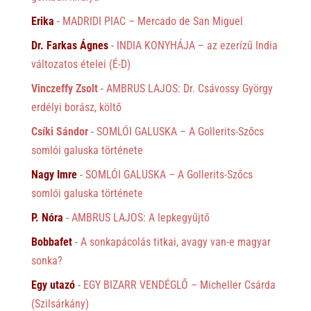
Erika
-
MADRIDI PIAC – Mercado de San Miguel
Dr. Farkas Ágnes
-
INDIA KONYHÁJA – az ezerízű India
változatos ételei (É-D)
Vinczeffy Zsolt
-
AMBRUS LAJOS: Dr. Csávossy György
erdélyi borász, költő
Csíki Sándor
-
SOMLÓI GALUSKA – A Gollerits-Szőcs
somlói galuska története
Nagy Imre
-
SOMLÓI GALUSKA – A Gollerits-Szőcs
somlói galuska története
P. Nóra
-
AMBRUS LAJOS: A lepkegyűjtő
Bobbafet
-
A sonkapácolás titkai, avagy van-e magyar
sonka?
Egy utazó
-
EGY BIZARR VENDÉGLŐ – Micheller Csárda
(Szilsárkány)