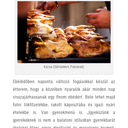
Kacsa (Sáfránkert, Paloznak)
Ebédidőben naponta változó fogásokkal készül az
étterem, hogy a közelben nyaralók akár minden nap
visszajárhassanak egy finom ebédért. Bele lehet majd
futni tökfőzelékbe, rakott káposztába és igazi nyári
ételekbe is. Van gyerekmenü is. „Igyekszünk a
gyerekeknek is nem a balatoni stílusban gyerekbarát
ételeket főzni, nincs dínófasírt és mosolygós krumpli,