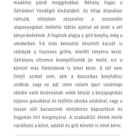
madártej pándi meggyhabbal. Néhány fogás a
Sáfránkert Vendéglő kínálatából. Az étlap állandóan
változik, előnyben részesítve a szezonális
alapanyagokat, mellette táblás ajánlat ad teret a séf
kénye-kedvének. A fogások alapja a grill konyha, még a
smokerben 5-6 órán keresztül készített kacsát is
rádobják a faszenes grillre, mielőtt tányérra kerül.
Sáfrányos citromos krumplifőzelék jár mellé, ezt a
köretet más főételeknek is lehet kérni. A séf nem
felejti azokat sem, akik a klasszikus konyhához
szoktak, vagy ne adj’ isten valami igazi vasárnapi
ebédre valót kívánnának: nekik készül a borjúpaprikás
tojásos galuskával és tejfölös uborka salátával, vagy a
lassan sült kacsacomb vörösboros káposztával és
hagymás tört burgonyával. A szabadtűzi ételek mellé
variálható a köret, salátát és grill köretet is lehet kérni.