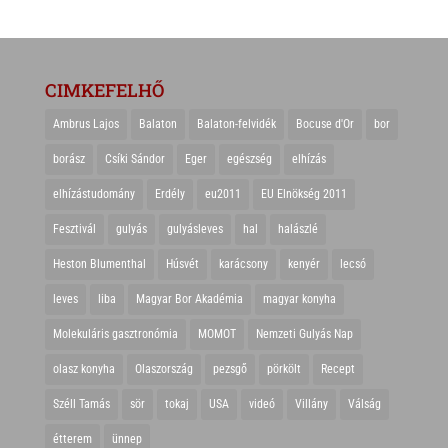
CIMKEFELHŐ
Ambrus Lajos
Balaton
Balaton-felvidék
Bocuse d'Or
bor
borász
Csíki Sándor
Eger
egészség
elhízás
elhízástudomány
Erdély
eu2011
EU Elnökség 2011
Fesztivál
gulyás
gulyásleves
hal
halászlé
Heston Blumenthal
Húsvét
karácsony
kenyér
lecsó
leves
liba
Magyar Bor Akadémia
magyar konyha
Molekuláris gasztronómia
MOMOT
Nemzeti Gulyás Nap
olasz konyha
Olaszország
pezsgő
pörkölt
Recept
Széll Tamás
sör
tokaj
USA
videó
Villány
Válság
étterem
ünnep