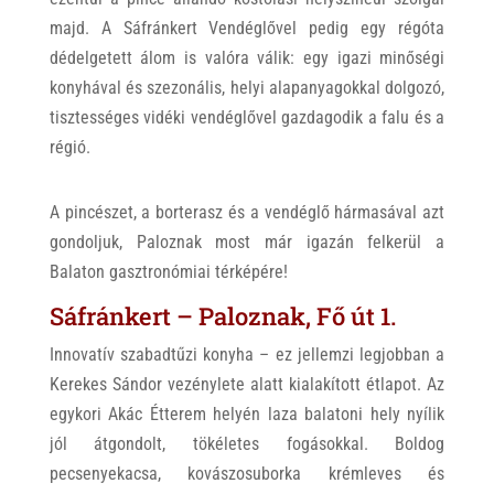
majd. A Sáfránkert Vendéglővel pedig egy régóta
dédelgetett álom is valóra válik: egy igazi minőségi
konyhával és szezonális, helyi alapanyagokkal dolgozó,
tisztességes vidéki vendéglővel gazdagodik a falu és a
régió.
A pincészet, a borterasz és a vendéglő hármasával azt
gondoljuk, Paloznak most már igazán felkerül a
Balaton gasztronómiai térképére!
Sáfránkert – Paloznak, Fő út 1.
Innovatív szabadtűzi konyha – ez jellemzi legjobban a
Kerekes Sándor vezénylete alatt kialakított étlapot. Az
egykori Akác Étterem helyén laza balatoni hely nyílik
jól átgondolt, tökéletes fogásokkal. Boldog
pecsenyekacsa, kovászosuborka krémleves és