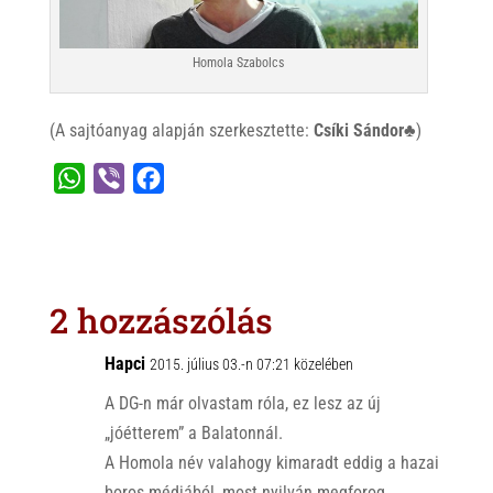
Homola Szabolcs
(A sajtóanyag alapján szerkesztette:
Csíki Sándor♣
)
W
V
F
h
i
a
a
b
c
t
e
e
s
r
b
2 hozzászólás
A
o
p
o
Hapci
2015. július 03.-n 07:21 közelében
p
k
A DG-n már olvastam róla, ez lesz az új
„jóétterem” a Balatonnál.
A Homola név valahogy kimaradt eddig a hazai
boros médiából, most nyilván megforog.