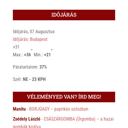
IDŐJÁRÁS
Időjárás, 07 Augusztus
Időjárás: Budapest
+
31
°
°
Max.:
+
36
Min.:
+
21
Páratartalom:
37%
Szél:
NE - 23 KPH
VÉLEMÉNYED VAN? ÍRD MEG!
Manitu
-
BORJÚAGY – paprikás szószban
Zsédely László
-
CSÁSZÁRGOMBA (Úrgomba) – a hazai
gombák királya