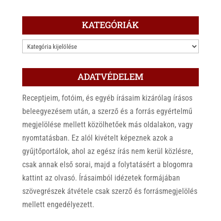
KATEGÓRIÁK
KATEGÓRIÁK
ADATVÉDELEM
Receptjeim, fotóim, és egyéb írásaim kizárólag írásos
beleegyezésem után, a szerző és a forrás egyértelmű
megjelölése mellett közölhetőek más oldalakon, vagy
nyomtatásban. Ez alól kivételt képeznek azok a
gyűjtőportálok, ahol az egész írás nem kerül közlésre,
csak annak első sorai, majd a folytatásért a blogomra
kattint az olvasó. Írásaimból idézetek formájában
szövegrészek átvétele csak szerző és forrásmegjelölés
mellett engedélyezett.