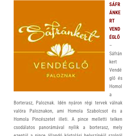
SÁFR
ÁNKE
RT
VEND
ÉGLŐ
–
Sáfrán
kert
Vendé
glő és
Homol
a
Borterasz, Paloznak. Idén nyáron régi tervek válnak
valóra Paloznakon, ami Homola Szabolcsot és a
Homola Pincészetet illeti. A pince melletti telken
csodálatos panorámával nyílik a borterasz, mely
ezentúl a pince állandó kóstolási helyszínéül szolgál