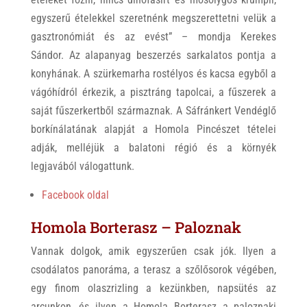
egyszerű ételekkel szeretnénk megszerettetni velük a
gasztronómiát és az evést” – mondja Kerekes
Sándor. Az alapanyag beszerzés sarkalatos pontja a
konyhának. A szürkemarha rostélyos és kacsa egyből a
vágóhídról érkezik, a pisztráng tapolcai, a fűszerek a
saját fűszerkertből származnak. A Sáfránkert Vendéglő
borkínálatának alapját a Homola Pincészet tételei
adják, melléjük a balatoni régió és a környék
legjavából válogattunk.
Facebook oldal
Homola Borterasz – Paloznak
Vannak dolgok, amik egyszerűen csak jók. Ilyen a
csodálatos panoráma, a terasz a szőlősorok végében,
egy finom olaszrizling a kezünkben, napsütés az
arcunkon, és ilyen a Homola Borterasz a paloznaki