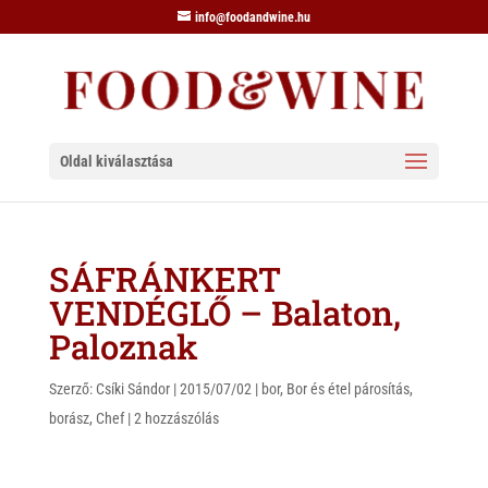
info@foodandwine.hu
Oldal kiválasztása
SÁFRÁNKERT
VENDÉGLŐ – Balaton,
Paloznak
Szerző:
Csíki Sándor
|
2015/07/02
|
bor
,
Bor és étel párosítás
,
borász
,
Chef
|
2 hozzászólás