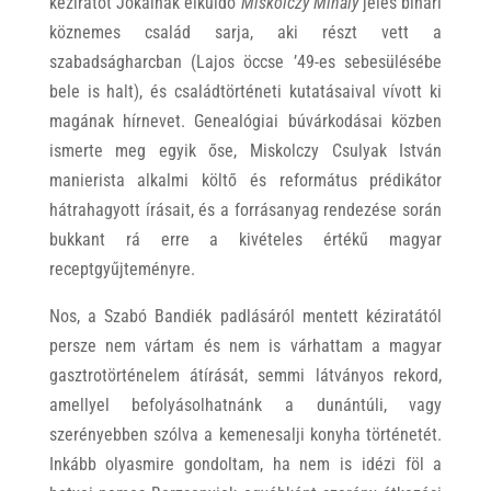
kéziratot Jókainak elküldő
Miskolczy Mihály
jeles bihari
köznemes család sarja, aki részt vett a
szabadságharcban (Lajos öccse ’49-es sebesülésébe
bele is halt), és családtörténeti kutatásaival vívott ki
magának hírnevet. Genealógiai búvárkodásai közben
ismerte meg egyik őse, Miskolczy Csulyak István
manierista alkalmi költő és református prédikátor
hátrahagyott írásait, és a forrásanyag rendezése során
bukkant rá erre a kivételes értékű magyar
receptgyűjteményre.
Nos, a Szabó Bandiék padlásáról mentett kéziratától
persze nem vártam és nem is várhattam a magyar
gasztrotörténelem átírását, semmi látványos rekord,
amellyel befolyásolhatnánk a dunántúli, vagy
szerényebben szólva a kemenesalji konyha történetét.
Inkább olyasmire gondoltam, ha nem is idézi föl a