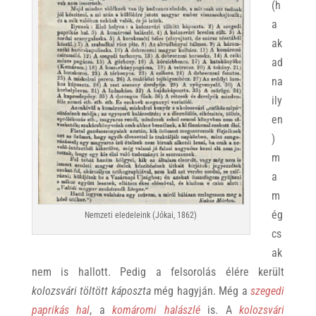
(h
a
ak
ad
na
ily
en
)
m
a
m
ég
Nemzeti eledeleink (Jókai, 1862)
cs
ak
nem is hallott. Pedig a felsorolás élére került
kolozsvári töltött káposzta
még hagyján. Még a
szegedi
paprikás hal
, a
komáromi halászlé
is. A
kolozsvári