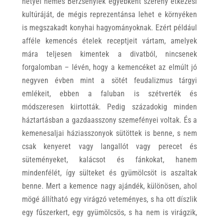
hetyei nemes Berzsenyiek egyébként szerény étkezési
kultúráját, de mégis reprezentánsa lehet e környéken
is megszakadt konyhai hagyományoknak. Ezért például
afféle kemencés ételek receptjeit vártam, amelyek
mára teljesen kimentek a divatból, nincsenek
forgalomban – lévén, hogy a kemencéket az elmúlt jó
negyven évben mint a sötét feudalizmus tárgyi
emlékeit, ebben a faluban is szétverték és
módszeresen kiirtották. Pedig századokig minden
háztartásban a gazdaasszony szemefényei voltak. És a
kemenesaljai háziasszonyok sütöttek is benne, s nem
csak kenyeret vagy langallót vagy perecet és
süteményeket, kalácsot és fánkokat, hanem
mindenfélét, így sülteket és gyümölcsöt is aszaltak
benne. Mert a kemence nagy ajándék, különösen, ahol
mögé állítható egy virágzó veteményes, s ha ott díszlik
egy fűszerkert, egy gyümölcsös, s ha nem is virágzik,