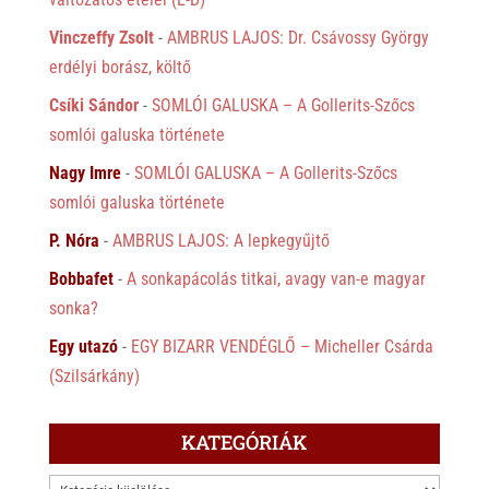
Vinczeffy Zsolt
-
AMBRUS LAJOS: Dr. Csávossy György
erdélyi borász, költő
Csíki Sándor
-
SOMLÓI GALUSKA – A Gollerits-Szőcs
somlói galuska története
Nagy Imre
-
SOMLÓI GALUSKA – A Gollerits-Szőcs
somlói galuska története
P. Nóra
-
AMBRUS LAJOS: A lepkegyűjtő
Bobbafet
-
A sonkapácolás titkai, avagy van-e magyar
sonka?
Egy utazó
-
EGY BIZARR VENDÉGLŐ – Micheller Csárda
(Szilsárkány)
KATEGÓRIÁK
KATEGÓRIÁK