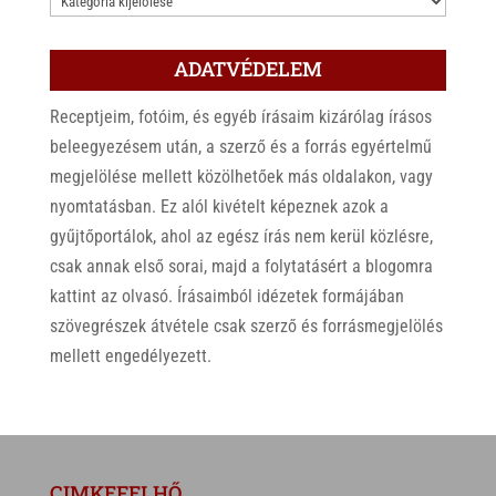
ADATVÉDELEM
Receptjeim, fotóim, és egyéb írásaim kizárólag írásos
beleegyezésem után, a szerző és a forrás egyértelmű
megjelölése mellett közölhetőek más oldalakon, vagy
nyomtatásban. Ez alól kivételt képeznek azok a
gyűjtőportálok, ahol az egész írás nem kerül közlésre,
csak annak első sorai, majd a folytatásért a blogomra
kattint az olvasó. Írásaimból idézetek formájában
szövegrészek átvétele csak szerző és forrásmegjelölés
mellett engedélyezett.
CIMKEFELHŐ