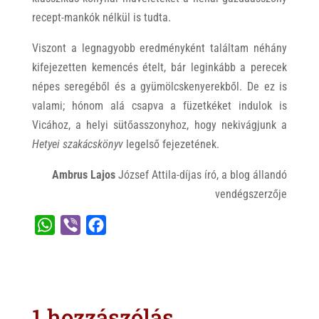
recept-mankók nélkül is tudta.
Viszont a legnagyobb eredményként találtam néhány
kifejezetten kemencés ételt, bár leginkább a perecek
népes seregéből és a gyümölcskenyerekből. De ez is
valami; hónom alá csapva a füzetkéket indulok is
Vicához, a helyi sütőasszonyhoz, hogy nekivágjunk a
Hetyei szakácskönyv
legelső fejezetének.
Ambrus Lajos
József Attila-díjas író, a blog állandó
vendégszerzője
W
V
F
h
i
a
a
b
c
t
e
e
s
r
b
1 hozzászólás