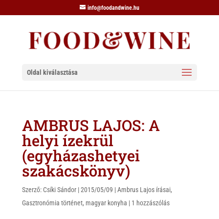
info@foodandwine.hu
Oldal kiválasztása
AMBRUS LAJOS: A
helyi ízekrül
(egyházashetyei
szakácskönyv)
Szerző:
Csíki Sándor
|
2015/05/09
|
Ambrus Lajos írásai
,
Gasztronómia történet
,
magyar konyha
|
1 hozzászólás