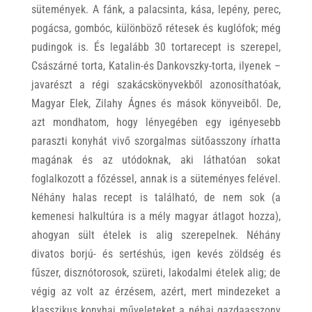
sütemények. A fánk, a palacsinta, kása, lepény, perec,
pogácsa, gombóc, különböző rétesek és kuglófok; még
pudingok is. És legalább 30 tortarecept is szerepel,
Császárné torta, Katalin-és Dankovszky-torta, ilyenek –
javarészt a régi szakácskönyvekből azonosíthatóak,
Magyar Elek, Zilahy Ágnes és mások könyveiből. De,
azt mondhatom, hogy lényegében egy igényesebb
paraszti konyhát vivő szorgalmas sütőasszony írhatta
magának és az utódoknak, aki láthatóan sokat
foglalkozott a főzéssel, annak is a süteményes felével.
Néhány halas recept is található, de nem sok (a
kemenesi halkultúra is a mély magyar átlagot hozza),
ahogyan sült ételek is alig szerepelnek. Néhány
divatos borjú- és sertéshús, igen kevés zöldség és
fűszer, disznótorosok, szüreti, lakodalmi ételek alig; de
végig az volt az érzésem, azért, mert mindezeket a
klasszikus konyhai műveleteket a néhai gazdaasszony