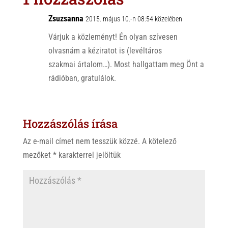
A
o
p
o
Zsuzsanna
2015. május 10.-n 08:54 közelében
p
k
Várjuk a közleményt! Én olyan szívesen
olvasnám a kéziratot is (levéltáros
szakmai ártalom…). Most hallgattam meg Önt a
rádióban, gratulálok.
Hozzászólás írása
Az e-mail címet nem tesszük közzé.
A kötelező
mezőket
*
karakterrel jelöltük