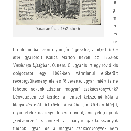
le
g
m
er
Vasárnapi Újság, 1862. július 6.
és
ze
bb álmaimban sem olyan „írói” gesztus, amilyet
Jókai
Mór
gyakorolt Kakas Márton néven az 1862-es
Vasárnapi Újság
ban. Ó, nem. Ő ugyanis írt egy rövid kis
dolgozatot egy 1862-ben váratlanul előkerült
receptgyűjtemény elé és fölvetette, ugyan miért is ne
lehetne nekünk „tisztán magyar” szakácskönyvünk?
Lényegében ezt kérdezi a nemzet kékszemű írója a
kiegyezés előtt írt rövid tárcájában, miközben kifejti,
olyan ételek összegyűjtésére gondol, amelyek „népünk
„kedvenczei” s amiket a magyar gazdaasszonyok
tudnak ugyan, de a magyar szakácskönyvek nem