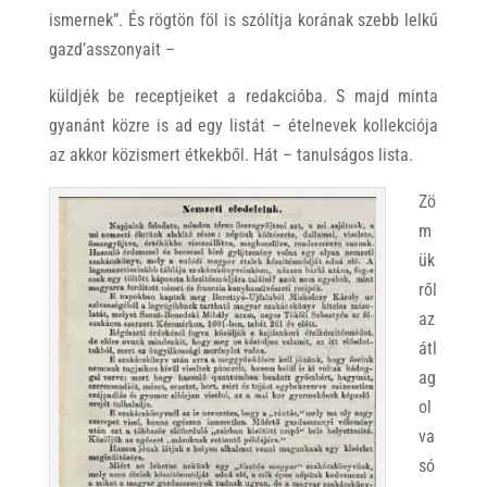
ismernek”. És rögtön föl is szólítja korának szebb lelkű
gazd’asszonyait –
küldjék be receptjeiket a redakcióba. S majd minta
gyanánt közre is ad egy listát – ételnevek kollekciója
az akkor közismert étkekből. Hát – tanulságos lista.
Zö
m
ük
ről
az
átl
ag
ol
va
só