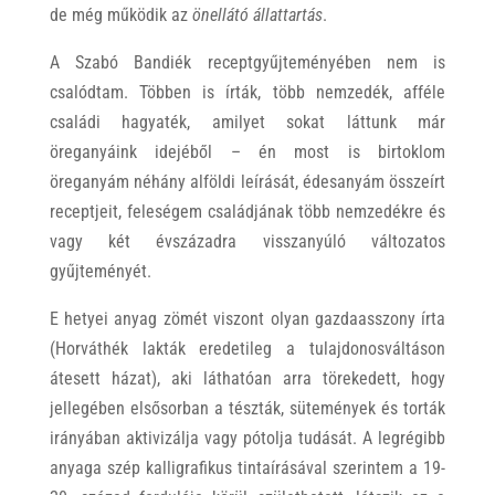
de még működik az
önellátó állattartás
.
A Szabó Bandiék receptgyűjteményében nem is
csalódtam. Többen is írták, több nemzedék, afféle
családi hagyaték, amilyet sokat láttunk már
öreganyáink idejéből – én most is birtoklom
öreganyám néhány alföldi leírását, édesanyám összeírt
receptjeit, feleségem családjának több nemzedékre és
vagy két évszázadra visszanyúló változatos
gyűjteményét.
E hetyei anyag zömét viszont olyan gazdaasszony írta
(Horváthék lakták eredetileg a tulajdonosváltáson
átesett házat), aki láthatóan arra törekedett, hogy
jellegében elsősorban a tészták, sütemények és torták
irányában aktivizálja vagy pótolja tudását. A legrégibb
anyaga szép kalligrafikus tintaírásával szerintem a 19-