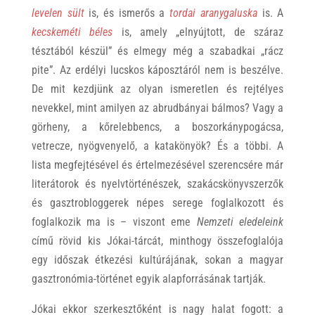
levelen sült
is, és ismerős a
tordai aranygaluska
is. A
kecskeméti béles
is, amely „elnyújtott, de száraz
tésztából készül” és elmegy még a szabadkai „rácz
pite”. Az erdélyi lucskos káposztáról nem is beszélve.
De mit kezdjünk az olyan ismeretlen és rejtélyes
nevekkel, mint amilyen az abrudbányai bálmos? Vagy a
görheny, a kőrelebbencs, a boszorkánypogácsa,
vetrecze, nyögvenyelő, a katakönyök? És a többi. A
lista megfejtésével és értelmezésével szerencsére már
literátorok és nyelvtörténészek, szakácskönyvszerzők
és gasztrobloggerek népes serege foglalkozott és
foglalkozik ma is – viszont eme
Nemzeti eledeleink
című rövid kis Jókai-tárcát, minthogy összefoglalója
egy időszak étkezési kultúrájának, sokan a magyar
gasztronómia-történet egyik alapforrásának tartják.
Jókai ekkor szerkesztőként is nagy halat fogott: a