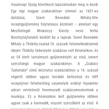
Vasárnapi Újság következő lapszámaiban meg is kezdi
Egy régi magyar szakácskönyv
címmel az
1601-
es
datálású, Szent Benedeki Mihály-féle
receptgyűjtemény folytatásos közlését – amelyet egy
Mezőtelegdi Miskolczy Károly nevű férfiú
Berettyóújfaluból küldött be a lapnak. Szent Benedeki
Mihály a Thököly-család 16. századi felemelkedésének
idején Thököly Sebestyén szakácsa volt Késmárkon, és
az 54 ételt tartalmazó gyűjteményét az első, ismert
szerzőségű magyar szakácskönyv. A „
Szakács
Tudomány
” című kéziratos szakácskönyv a 16. század
végéről időben ugyan korábbi keltezésű és 689
receptjével feltehetőleg valamelyik erdélyi fejedelmi
udvari névtelenül fennmaradt szakácsmesterének a
munkája. Ez a Késmárkon kelt gyűjtemény időben
ugyan csak a harmadik, viszont szerzőként az első. A