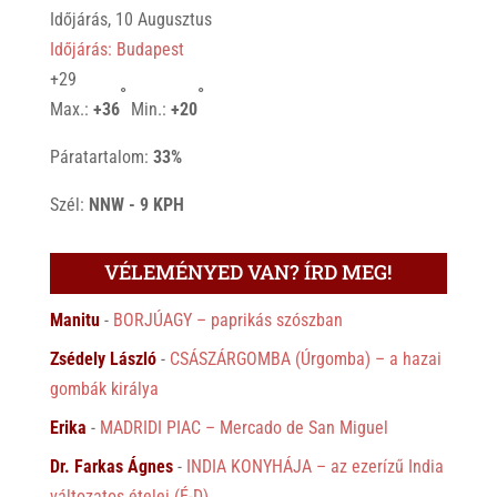
Időjárás, 10 Augusztus
Időjárás: Budapest
+
29
°
°
Max.:
+
36
Min.:
+
20
Páratartalom:
33%
Szél:
NNW - 9 KPH
VÉLEMÉNYED VAN? ÍRD MEG!
Manitu
-
BORJÚAGY – paprikás szószban
Zsédely László
-
CSÁSZÁRGOMBA (Úrgomba) – a hazai
gombák királya
Erika
-
MADRIDI PIAC – Mercado de San Miguel
Dr. Farkas Ágnes
-
INDIA KONYHÁJA – az ezerízű India
változatos ételei (É-D)