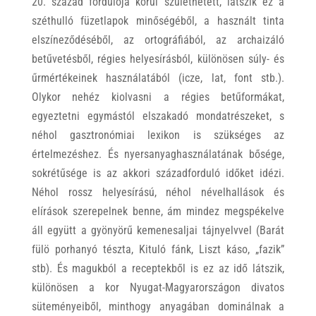
20. század fordulója körül születhetett, látszik ez a
széthulló füzetlapok minőségéből, a használt tinta
elszíneződéséből, az ortográfiából, az archaizáló
betűvetésből, régies helyesírásból, különösen súly- és
űrmértékeinek használatából (icze, lat, font stb.).
Olykor nehéz kiolvasni a régies betűformákat,
egyeztetni egymástól elszakadó mondatrészeket, s
néhol gasztronómiai lexikon is szükséges az
értelmezéshez. És nyersanyaghasználatának bősége,
sokrétűsége is az akkori századforduló időket idézi.
Néhol rossz helyesírású, néhol névelhallások és
elírások szerepelnek benne, ám mindez megspékelve
áll együtt a gyönyörű kemenesaljai tájnyelvvel (Barát
fülö porhanyó tészta, Kituló fánk, Liszt káso, „fazik”
stb). És magukból a receptekből is ez az idő látszik,
különösen a kor Nyugat-Magyarországon divatos
süteményeiből, minthogy anyagában dominálnak a