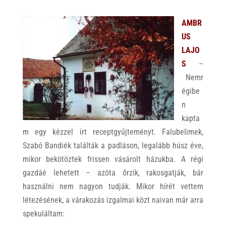
AMBR
US
LAJO
S
–
Nemr
égibe
n
kapta
m egy kézzel írt receptgyűjteményt. Falubelimek,
Szabó Bandiék találták a padláson, legalább húsz éve,
mikor bekötöztek frissen vásárolt házukba. A régi
gazdáé lehetett – azóta őrzik, rakosgatják, bár
használni nem nagyon tudják. Mikor hírét vettem
létezésének, a várakozás izgalmai közt naivan már arra
spekuláltam: