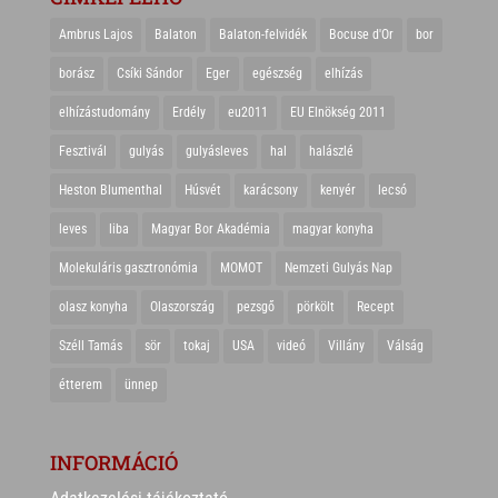
Ambrus Lajos
Balaton
Balaton-felvidék
Bocuse d'Or
bor
borász
Csíki Sándor
Eger
egészség
elhízás
elhízástudomány
Erdély
eu2011
EU Elnökség 2011
Fesztivál
gulyás
gulyásleves
hal
halászlé
Heston Blumenthal
Húsvét
karácsony
kenyér
lecsó
leves
liba
Magyar Bor Akadémia
magyar konyha
Molekuláris gasztronómia
MOMOT
Nemzeti Gulyás Nap
olasz konyha
Olaszország
pezsgő
pörkölt
Recept
Széll Tamás
sör
tokaj
USA
videó
Villány
Válság
étterem
ünnep
INFORMÁCIÓ