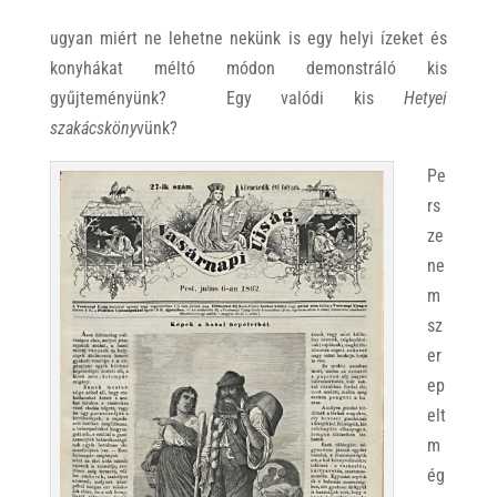
ugyan miért ne lehetne nekünk is egy helyi ízeket és
konyhákat méltó módon demonstráló kis
gyűjteményünk? Egy valódi kis
Hetyei
szakácsköny
vünk?
Pe
rs
ze
ne
m
sz
er
ep
elt
m
ég