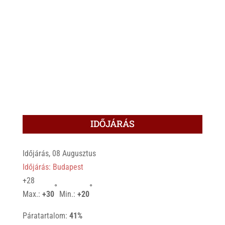
IDŐJÁRÁS
Időjárás, 08 Augusztus
Időjárás: Budapest
+
28
°
°
Max.:
+
30
Min.:
+
20
Páratartalom:
41%