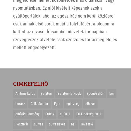
megjelölése mellett közölhetőek más oldalakon, vagy
nyomtatásban. Ez alól kivételt képeznek azok a
gyűjtőportálok, ahol az egész írás nem kerül közlésre,
csak annak első sorai, majd a folytatásért a blogomra
kattint az olvasó. Írásaimból idézetek formájában
szövegrészek átvétele csak szerző és forrásmegjelölés
mellett engedélyezett.
CIMKEFELHŐ
Ambrus Lajos
Balaton
Balaton-felvidék
Bocuse d'Or
bor
borász
Csíki Sándor
Eger
egészség
elhízás
elhízástudomány
Erdély
eu2011
EU Elnökség 2011
Fesztivál
gulyás
gulyásleves
hal
halászlé