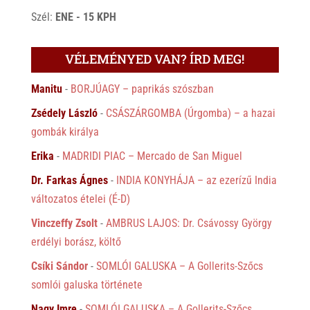
Szél:
ENE - 15 KPH
VÉLEMÉNYED VAN? ÍRD MEG!
Manitu
-
BORJÚAGY – paprikás szószban
Zsédely László
-
CSÁSZÁRGOMBA (Úrgomba) – a hazai
gombák királya
Erika
-
MADRIDI PIAC – Mercado de San Miguel
Dr. Farkas Ágnes
-
INDIA KONYHÁJA – az ezerízű India
változatos ételei (É-D)
Vinczeffy Zsolt
-
AMBRUS LAJOS: Dr. Csávossy György
erdélyi borász, költő
Csíki Sándor
-
SOMLÓI GALUSKA – A Gollerits-Szőcs
somlói galuska története
Nagy Imre
-
SOMLÓI GALUSKA – A Gollerits-Szőcs