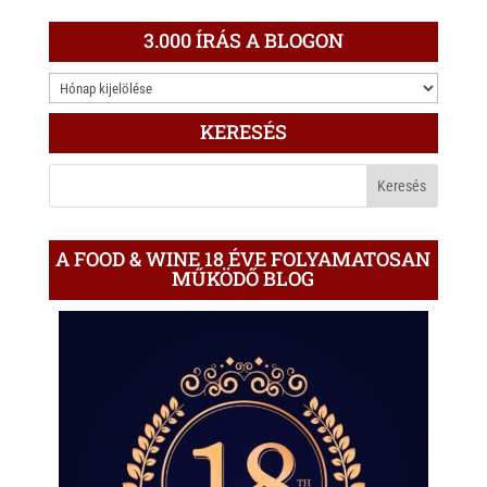
3.000 ÍRÁS A BLOGON
3.000
ÍRÁS
KERESÉS
A
BLOGON
A FOOD & WINE 18 ÉVE FOLYAMATOSAN
MŰKÖDŐ BLOG