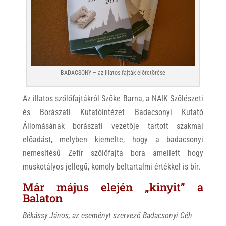
BADACSONY – az illatos fajták előretörése
Az illatos szőlőfajtákról Szőke Barna, a NAIK Szőlészeti
és Borászati Kutatóintézet Badacsonyi Kutató
Állomásának borászati vezetője tartott szakmai
előadást, melyben kiemelte, hogy a badacsonyi
nemesítésű Zefír szőlőfajta bora amellett hogy
muskotályos jellegű, komoly beltartalmi értékkel is bír.
Már május elején „kinyit” a
Balaton
Békássy János, az eseményt szervező Badacsonyi Céh