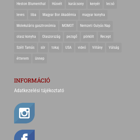
Heston Blumenthal
Húsvét
karácsony
kenyér
lecsó
leves
liba
Magyar Bor Akadémia
magyar konyha
Molekuláris gasztronómia
MOMOT
Nemzeti Gulyás Nap
olasz konyha
Olaszország
pezsgő
pörkölt
Recept
Széll Tamás
sör
tokaj
USA
videó
Villány
Válság
étterem
ünnep
INFORMÁCIÓ
Adatkezelési tájékoztató