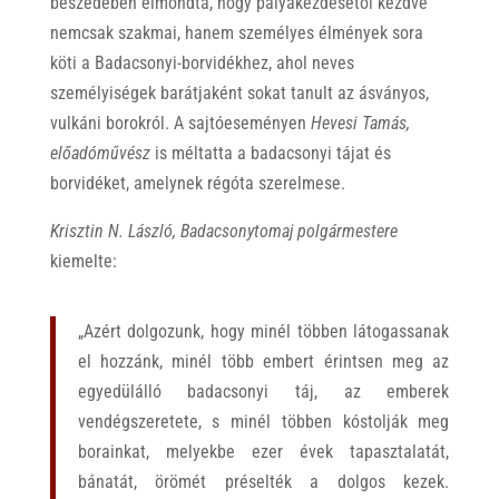
beszédében elmondta, hogy pályakezdésétől kezdve
nemcsak szakmai, hanem személyes élmények sora
köti a Badacsonyi-borvidékhez, ahol neves
személyiségek barátjaként sokat tanult az ásványos,
vulkáni borokról. A sajtóeseményen
Hevesi Tamás,
előadóművész
is méltatta a badacsonyi tájat és
borvidéket, amelynek régóta szerelmese.
Krisztin N. László, Badacsonytomaj polgármestere
kiemelte:
„Azért dolgozunk, hogy minél többen látogassanak
el hozzánk, minél több embert érintsen meg az
egyedülálló badacsonyi táj, az emberek
vendégszeretete, s minél többen kóstolják meg
borainkat, melyekbe ezer évek tapasztalatát,
bánatát, örömét préselték a dolgos kezek.