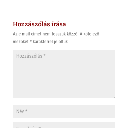
t
e
e
s
r
b
Hozzászólás írása
A
o
p
o
Az e-mail címet nem tesszük közzé.
A kötelező
p
k
mezőket
*
karakterrel jelöltük