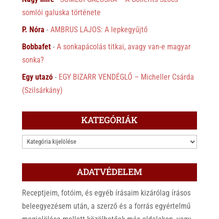
somlói galuska története
P. Nóra
-
AMBRUS LAJOS: A lepkegyűjtő
Bobbafet
-
A sonkapácolás titkai, avagy van-e magyar
sonka?
Egy utazó
-
EGY BIZARR VENDÉGLŐ – Micheller Csárda
(Szilsárkány)
KATEGÓRIÁK
KATEGÓRIÁK
ADATVÉDELEM
Receptjeim, fotóim, és egyéb írásaim kizárólag írásos
beleegyezésem után, a szerző és a forrás egyértelmű