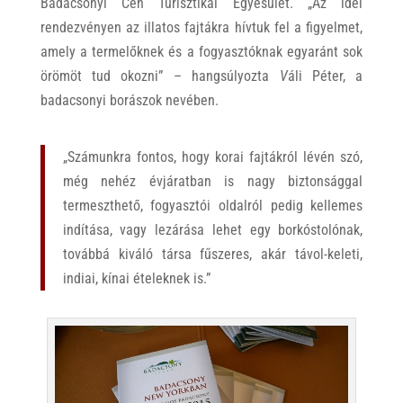
Badacsonyi Céh Turisztikai Egyesület. „Az idei
rendezvényen az illatos fajtákra hívtuk fel a figyelmet,
amely a termelőknek és a fogyasztóknak egyaránt sok
örömöt tud okozni” – hangsúlyozta
V
áli Péter, a
badacsonyi borászok nevében.
„Számunkra fontos, hogy korai fajtákról lévén szó,
még nehéz évjáratban is nagy biztonsággal
termeszthető, fogyasztói oldalról pedig kellemes
indítása, vagy lezárása lehet egy borkóstolónak,
továbbá kiváló társa fűszeres, akár távol-keleti,
indiai, kínai ételeknek is.”