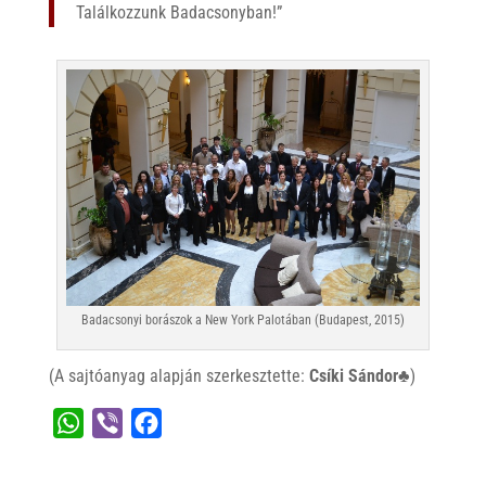
Találkozzunk Badacsonyban!”
Badacsonyi borászok a New York Palotában (Budapest, 2015)
(A sajtóanyag alapján szerkesztette:
Csíki Sándor♣
)
W
V
F
h
i
a
a
b
c