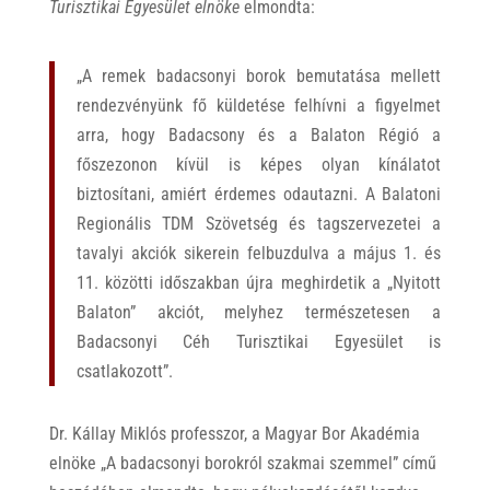
Turisztikai Egyesület elnöke
elmondta:
„A remek badacsonyi borok bemutatása mellett
rendezvényünk fő küldetése felhívni a figyelmet
arra, hogy Badacsony és a Balaton Régió a
főszezonon kívül is képes olyan kínálatot
biztosítani, amiért érdemes odautazni. A Balatoni
Regionális TDM Szövetség és tagszervezetei a
tavalyi akciók sikerein felbuzdulva a május 1. és
11. közötti időszakban újra meghirdetik a „Nyitott
Balaton” akciót, melyhez természetesen a
Badacsonyi Céh Turisztikai Egyesület is
csatlakozott”.
Dr. Kállay Miklós professzor, a Magyar Bor Akadémia
elnöke „A badacsonyi borokról szakmai szemmel” című