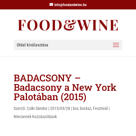
info@foodandwine.hu
Oldal kiválasztása
BADACSONY –
Badacsony a New York
Palotában (2015)
Szerző:
Csíki Sándor
|
2015/03/28
|
bor
,
borász
,
Fesztivál
|
Nincsenek hozzászólások