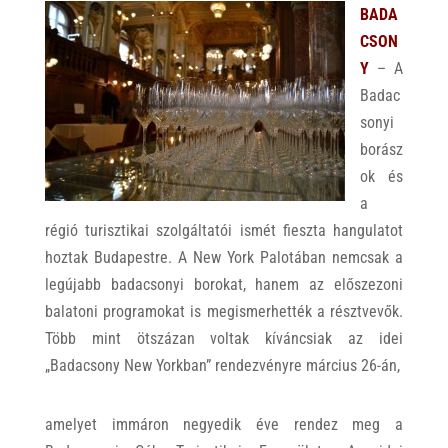
BADA
CSON
Y
– A
Badac
sonyi
borász
ok és
a
régió turisztikai szolgáltatói ismét fieszta hangulatot
hoztak Budapestre. A New York Palotában nemcsak a
legújabb badacsonyi borokat, hanem az előszezoni
balatoni programokat is megismerhették a résztvevők.
Több mint ötszázan voltak kíváncsiak az idei
„Badacsony New Yorkban” rendezvényre március 26-án,
amelyet immáron negyedik éve rendez meg a