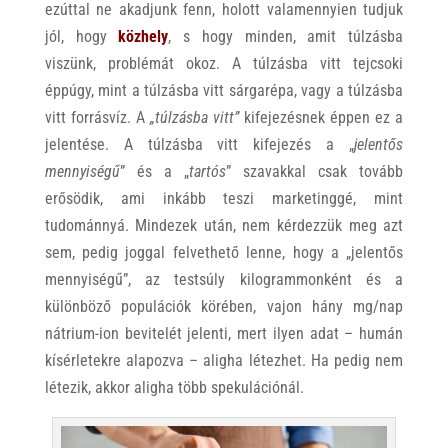
ezúttal ne akadjunk fenn, holott valamennyien tudjuk
jól, hogy
közhely
, s hogy minden, amit túlzásba
viszünk, problémát okoz. A túlzásba vitt tejcsoki
éppúgy, mint a túlzásba vitt sárgarépa, vagy a túlzásba
vitt forrásvíz. A
„túlzásba vitt”
kifejezésnek éppen ez a
jelentése. A túlzásba vitt kifejezés a „
jelentős
mennyiségű
” és a „
tartós
” szavakkal csak tovább
erősödik, ami inkább teszi marketinggé, mint
tudománnyá. Mindezek után, nem kérdezzük meg azt
sem, pedig joggal felvethető lenne, hogy a „jelentős
mennyiségű”, az testsúly kilogrammonként és a
különböző populációk körében, vajon hány mg/nap
nátrium-ion bevitelét jelenti, mert ilyen adat – humán
kísérletekre alapozva – aligha létezhet. Ha pedig nem
létezik, akkor aligha több spekulációnál.