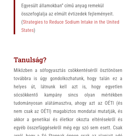
Egyesült államokban” című anyag remekül
összefoglalja az elmúlt évtizedek fejleményeit.
(
Strategies to Reduce Sodium Intake in the United
States
)
Tanulság?
Miközben a sófogyasztás csökkentéséről ösztönösen
továbbra is úgy gondolkozhatunk, hogy talán ez a
helyes út, látnunk kell azt is, hogy egyetlen
sócsökkentő kampány sincs olyan mértékben
tudományosan alátámasztva, ahogy azt az OÉTI (és
nem csak az OÉTI) magabiztos mondatai mutatják, és
akkor a genetikai és életkor okozta eltérésekről és
egyéb összefüggésekről még egy szó sem esett. Csak
arról, hogy a Só Stopnak éppen csak az alapjait adó