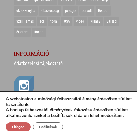
olasz konyha
Olaszország
pezsgő
pörkölt
Recept
Széll Tamás
sör
tokaj
USA
videó
Villány
Válság
étterem
ünnep
INFORMÁCIÓ
Adatkezelési tájékoztató
A weboldalon a minőségi felhasználói élmény érdekében sütiket
használunk.
A honlap felhasználói élményének fokozása érdekében sütiket
alkalmazunk. Ezeket a
beállítások
oldalon lehet módosítani.
Elfogad
Beállítások