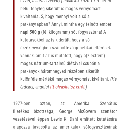
ezzel,
a sóra érzékeny patkányok közöt
t két héten
belül tényleg sikerült is magas vérnyomást
kiváltania. S, hogy mennyi volt a só a
patkánytápban? Annyi, mintha egy felnőtt ember
napi 500 g
(fél kilogramm) sót fogyasztana! A
kutatásokból az is kiderült, hogy a só-
érzékenységben számottevő genetikai eltérések
vannak, amit az is mutatott, hogy a(z extrém)
magas nátrium-tartalmú diétával csupán a
patkányok háromnegyed részében sikerült
különféle mértékű magas vérnyomást kiváltani.
(Ha
érdekel, angolul
itt olvashatsz erről
.)
1977-ben aztán, az Amerikai Szenátus
illetékes bizottsága, George McGovern szenátor
vezetésével éppen Lewis K. Dahl említett kutatására
alapozva javasolta az amerikaiak sófogyasztásának