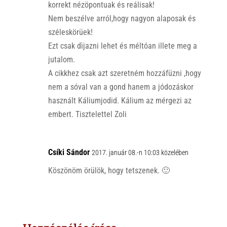
korrekt nézöpontuak és reálisak!
Nem beszélve arról,hogy nagyon alaposak és
széleskörüek!
Ezt csak dìjazni lehet és méltóan illete meg a
jutalom.
A cikkhez csak azt szeretném hozzáfüzni ,hogy
nem a sóval van a gond hanem a jódozáskor
használt Káliumjodid. Kálium az mérgezi az
embert. Tisztelettel Zoli
Csíki Sándor
2017. január 08.-n 10:03 közelében
Köszönöm örülök, hogy tetszenek. 🙂