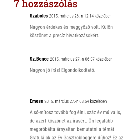
7 hozzászólás
A
o
p
o
Szabolcs
2015. március 26.-n 12:14 közelében
p
k
Nagyon érdekes és meggyőző volt. Külön
köszönet a precíz hivatkozásokért.
Sz.Bence
2015. március 27.-n 06:57 közelében
Nagyon jó írás! Elgondolkodtató.
Emese
2015. március 27.-n 08:54 közelében
A só-mítosz tovább fog élni, száz év múlva is,
de azért köszönet az írásért. Ön legalább
megpróbálta árnyaltan bemutatni a témát.
Gratulálok az Év Gasztrobloggere díjhoz! Ez az