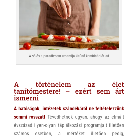
A só és a paradicsom umamija kitűnő kombinációt ad
A történelem az élet
tanítómestere! – ezért sem árt
ismerni
A hatóságok, intézetek szándékáról ne feltételezzünk
semmi rosszat!
Tévedhetnek ugyan, ahogy az elmúlt
évszázad ilyen-olyan táplálkozási programjait illetően
számos esetben, a mértéket illetően pedig,