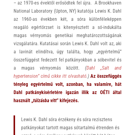
– az 1970-es évektől erősödtek fel újra. A Brookhaven
National Laboratory (Upton, NY) kutatója Lewis K. Dahl
az 1960-as években két, a sóra különféleképpen
reagáló egértörzset is kitenyésztett a só-indukálta
magas vérnyomás genetikai meghatározottságának
vizsgálatára. Kutatásai során Lewis K. Dahl volt az, aki
a lavinát elindítva, úgy találta, hogy „egyértelmű”
összefüggést fedezett fel patkányokban a sóbevitel és
a magas vérnyomás között.
(
Dahl „Salt and
hypertension” című cikke itt olvasható
.)
Az összefüggés
tényleg egyértelmű volt, azonban, ha valamire, hát
Dahl patkánykísérletére igazán illik az OÉTI által
használt „
túlzásba vitt
” kifejezés.
Lewis K. Dahl sóra érzékeny és sóra rezisztens
patkányokat tartott magas sótartalmú étrenden és