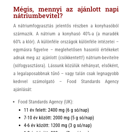
Mégis, mennyi az ajánlott napi
nátriumbevitel?
A nátriumfogyasztás jelentős részben a konyhasóból
származik. A nátrium a konyhasó 40%-a (a maradék
60% a klór). A különféle országok különféle intézetei –
egymásra figyelve – meglehetősen hasonló értékeket
adnak meg az ajánlott (csökkentett!) nátrium-bevitelre
(sófogyasztásra). Lássunk közülük néhányat, elsőként,
a legalaposabbnak tűnő – vagy talán csak legnagyobb
kedvvel számolgató – Food Standards Agency
ajánlását:
Food Standards Agency (UK):
11 év felett: 2400 mg (6 g só/nap)
7-10 év között: 2000 mg (5 g só/nap)
4-6 év között: 1200 mg (3 g só/nap)