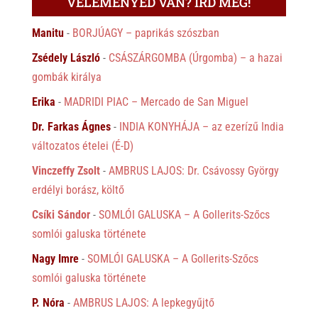
VÉLEMÉNYED VAN? ÍRD MEG!
Manitu
-
BORJÚAGY – paprikás szószban
Zsédely László
-
CSÁSZÁRGOMBA (Úrgomba) – a hazai
gombák királya
Erika
-
MADRIDI PIAC – Mercado de San Miguel
Dr. Farkas Ágnes
-
INDIA KONYHÁJA – az ezerízű India
változatos ételei (É-D)
Vinczeffy Zsolt
-
AMBRUS LAJOS: Dr. Csávossy György
erdélyi borász, költő
Csíki Sándor
-
SOMLÓI GALUSKA – A Gollerits-Szőcs
somlói galuska története
Nagy Imre
-
SOMLÓI GALUSKA – A Gollerits-Szőcs
somlói galuska története
P. Nóra
-
AMBRUS LAJOS: A lepkegyűjtő