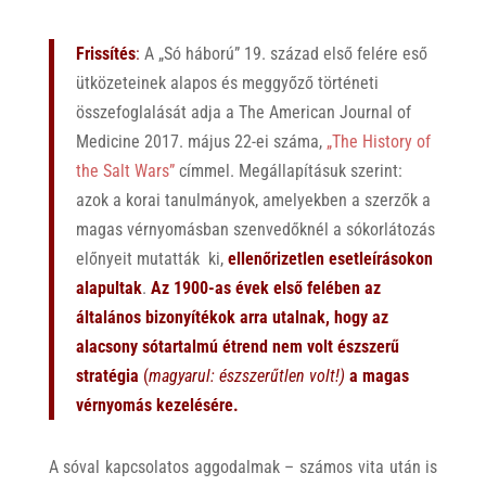
Frissítés
:
A „Só háború” 19. század első felére eső
ütközeteinek alapos és meggyőző történeti
összefoglalását adja a The American Journal of
Medicine 2017. május 22-ei száma,
„The History of
the Salt Wars”
címmel. Megállapításuk szerint:
azok a korai tanulmányok, amelyekben a szerzők a
magas vérnyomásban szenvedőknél a sókorlátozás
előnyeit mutatták ki,
ellenőrizetlen esetleírásokon
alapultak
.
A
z 1900-as évek első felében az
általános bizonyítékok arra utalnak, hogy az
alacsony sótartalmú étrend nem volt észszerű
stratégia
(
magyarul: észszerűtlen volt!)
a magas
vérnyomás kezelésére.
A sóval kapcsolatos aggodalmak – számos vita után is