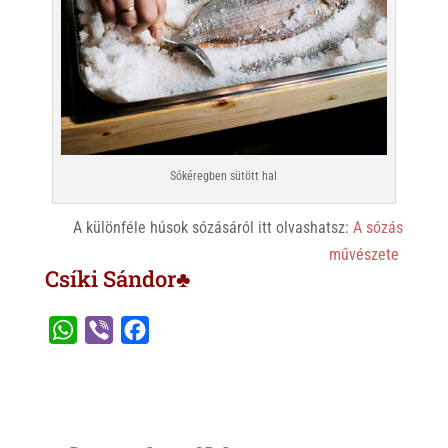
Sókéregben sütött hal
A különféle húsok sózásáról itt olvashatsz:
A sózás
művészete
Csíki Sándor♣
W
V
F
h
i
a
a
b
c
t
e
e
s
r
b