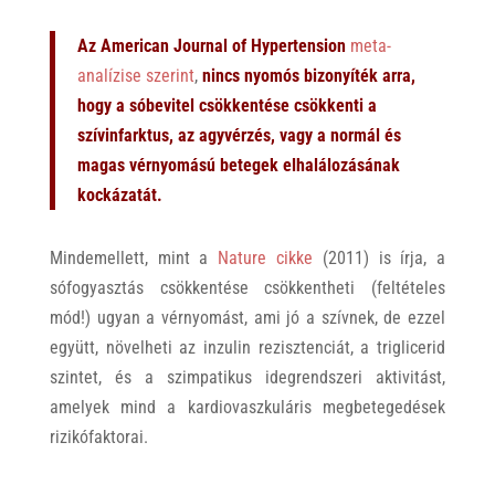
Az American Journal of Hypertension
meta-
analízise szerint
,
nincs nyomós bizonyíték arra,
hogy a sóbevitel csökkentése csökkenti a
szívinfarktus, az agyvérzés, vagy a normál és
magas vérnyomású betegek elhalálozásának
kockázatát.
Mindemellett, mint a
Nature cikke
(2011) is írja, a
sófogyasztás csökkentése csökkentheti (feltételes
mód!) ugyan a vérnyomást, ami jó a szívnek, de ezzel
együtt, növelheti az inzulin rezisztenciát, a triglicerid
szintet, és a szimpatikus idegrendszeri aktivitást,
amelyek mind a kardiovaszkuláris megbetegedések
rizikófaktorai.