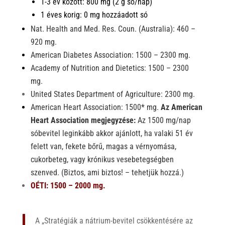
1-3 év között: 800 mg (2 g só/nap)
1 éves korig: 0 mg hozzáadott só
Nat. Health and Med. Res. Coun. (Australia): 460 –
920 mg.
American Diabetes Association: 1500 – 2300 mg.
Academy of Nutrition and Dietetics: 1500 – 2300
mg.
United States Department of Agriculture: 2300 mg.
American Heart Association: 1500* mg.
Az American
Heart Association megjegyzése:
Az 1500 mg/nap
sóbevitel leginkább akkor ajánlott, ha valaki 51 év
felett van, fekete bőrű, magas a vérnyomása,
cukorbeteg, vagy krónikus vesebetegségben
szenved. (Biztos, ami biztos! – tehetjük hozzá.)
OÉTI: 1500 – 2000 mg.
A „Stratégiák a nátrium-bevitel csökkentésére az