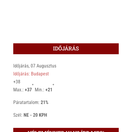
IDŐJÁRÁS
Időjárás, 07 Augusztus
Időjárás: Budapest
+
38
°
°
Max.:
+
37
Min.:
+
21
Páratartalom:
21%
Szél:
NE - 20 KPH