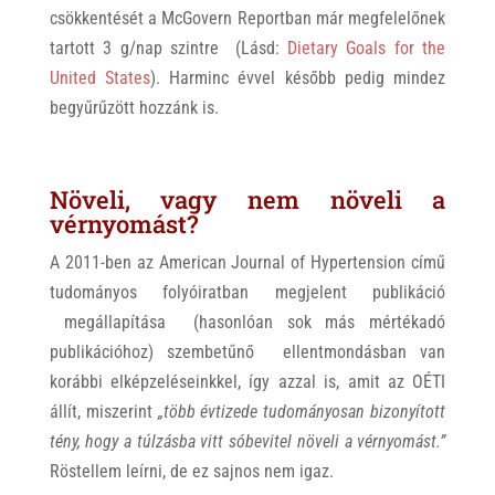
csökkentését a McGovern Reportban már megfelelőnek
tartott 3 g/nap szintre (Lásd:
Dietary Goals for the
United States
). Harminc évvel később pedig mindez
begyűrűzött hozzánk is.
Növeli, vagy nem növeli a
vérnyomást?
A 2011-ben az American Journal of Hypertension című
tudományos folyóiratban megjelent publikáció
megállapítása (hasonlóan sok más mértékadó
publikációhoz) szembetűnő ellentmondásban van
korábbi elképzeléseinkkel, így azzal is, amit az OÉTI
állít, miszerint
„több évtizede tudományosan bizonyított
tény, hogy a túlzásba vitt sóbevitel növeli a vérnyomást.”
Röstellem leírni, de ez sajnos nem igaz.