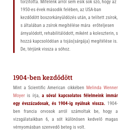
torzította. Mifelénk arról sem esik sok szó, hogy az
1950-es évek második felében, az USA-ban
kezdődött boszorkányüldözés után, a telített zsírok,
s általában a zsírok megítélése mára erőteljesen
árnyalódott, rehabilitálódott, miként a koleszterin, s
hozzá kapcsolódóan a tojás(sárgája) megítélése is.
De, térjünk vissza a sóhoz.
1904-ben kezdődött
Mint a Scientific American cikkében
Melinda Wenner
Moyer
is írja,
a sóval kapcsolatos félelmeink immár
egy évszázadosak, és 1904-ig nyúlnak vissza.
1904-
ben francia orvosok arról számoltak be, hogy a
vizsgálataikban 6, a sót különösen kedvelő magas
vérnyomásban szenvedő beteg is volt.