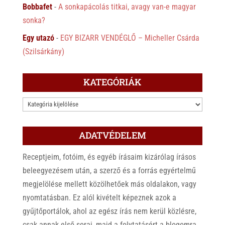
Bobbafet
-
A sonkapácolás titkai, avagy van-e magyar
sonka?
Egy utazó
-
EGY BIZARR VENDÉGLŐ – Micheller Csárda
(Szilsárkány)
KATEGÓRIÁK
KATEGÓRIÁK
ADATVÉDELEM
Receptjeim, fotóim, és egyéb írásaim kizárólag írásos
beleegyezésem után, a szerző és a forrás egyértelmű
megjelölése mellett közölhetőek más oldalakon, vagy
nyomtatásban. Ez alól kivételt képeznek azok a
gyűjtőportálok, ahol az egész írás nem kerül közlésre,
csak annak első sorai, majd a folytatásért a blogomra