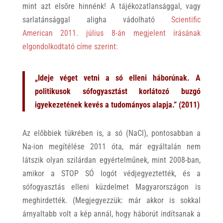
mint azt elsőre hinnénk! A tájékozatlansággal, vagy
sarlatánsággal aligha vádolható
Scientific
American
2011. július 8-án megjelent írásának
elgondolkodtató címe szerint:
„Ideje véget vetni a só elleni háborúnak.
A
politikusok sófogyasztást korlátozó buzgó
igyekezetének kevés a tudományos alapja.” (2011)
Az előbbiek tükrében is, a só (NaCl), pontosabban a
Na-ion megítélése 2011 óta, már egyáltalán nem
látszik olyan szilárdan egyértelműnek, mint 2008-ban,
amikor a STOP SÓ logót védjegyeztették, és a
sófogyasztás elleni küzdelmet Magyarországon is
meghirdették. (Megjegyezzük: már akkor is sokkal
árnyaltabb volt a kép annál, hogy háborút indítsanak a