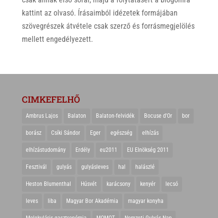
kattint az olvasó. Írásaimból idézetek formájában
szövegrészek átvétele csak szerző és forrásmegjelölés
mellett engedélyezett.
CIMKEFELHŐ
Ambrus Lajos
Balaton
Balaton-felvidék
Bocuse d'Or
bor
borász
Csíki Sándor
Eger
egészség
elhízás
elhízástudomány
Erdély
eu2011
EU Elnökség 2011
Fesztivál
gulyás
gulyásleves
hal
halászlé
Heston Blumenthal
Húsvét
karácsony
kenyér
lecsó
leves
liba
Magyar Bor Akadémia
magyar konyha
Molekuláris gasztronómia
MOMOT
Nemzeti Gulyás Nap