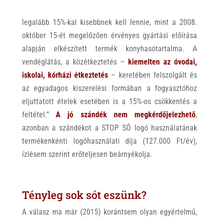
legalább 15%-kal kisebbnek kell lennie, mint a 2008.
október 15-ét megelőzően érvényes gyártási előírása
alapján elkészített termék konyhasótartalma. A
vendéglátás, a közétkeztetés –
kiemelten az óvodai,
iskolai, kórházi étkeztetés
– keretében felszolgált és
az egyadagos kiszerelési formában a fogyasztóhoz
eljuttatott ételek esetében is a 15%-os csökkentés a
feltétel.”
A jó szándék nem megkérdőjelezhető
,
azonban a szándékot a STOP SÓ logó használatának
termékenkénti logóhasználati díja (127.000 Ft/év),
ízlésem szerint erőteljesen beárnyékolja.
Tényleg sok sót eszünk?
A válasz ma már (2015) korántsem olyan egyértelmű,