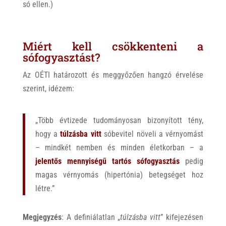
só ellen.)
Miért kell csökkenteni a
sófogyasztást?
Az OÉTI határozott és meggyőzően hangzó érvelése
szerint, idézem:
„Több évtizede tudományosan bizonyított tény,
hogy a
túlzásba vitt
sóbevitel növeli a vérnyomást
– mindkét nemben és minden életkorban – a
jelentős mennyiségű tartós sófogyasztás
pedig
magas vérnyomás (hipertónia) betegséget hoz
létre.”
Megjegyzés
: A definiálatlan „
túlzásba vitt
” kifejezésen