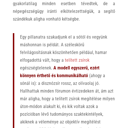
gyakorlatilag minden esetben tévedtek, de a
népegészségügy iránti elkötelezettségük, a segítő
szándékuk aligha vonható kétségbe.
Egy pillanatra szakadjunk el a sótól és vegyünk
máshonnan is példát. A széleskörű
felvilágosításnak köszönhetően például, hamar
elfogadottá vált, hogy a
telített zsírok
egészségtelenek.
A modell egyszerű, ezért
könnyen érthető és kommunikálható
(ahogy a
sónál is): a disznózsír rossz, az olívaolaj jó.
Hallhattuk minden fórumon évtizedeken át, ám azt
már aligha, hogy a telített zsírok megítélése milyen
úton-módon alakult ki, és kik voltak azok a
pozícióban lévő tudományos szaktekintélyek,
akiknek a véleménye az objektív megítélést