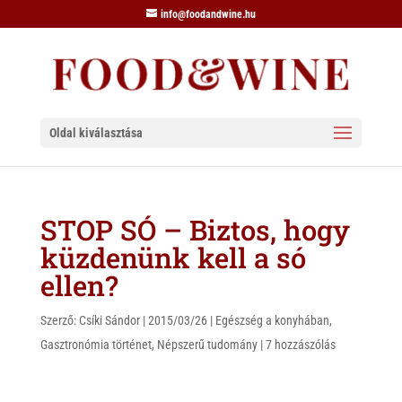
info@foodandwine.hu
Oldal kiválasztása
STOP SÓ – Biztos, hogy
küzdenünk kell a só
ellen?
Szerző:
Csíki Sándor
|
2015/03/26
|
Egészség a konyhában
,
Gasztronómia történet
,
Népszerű tudomány
|
7 hozzászólás