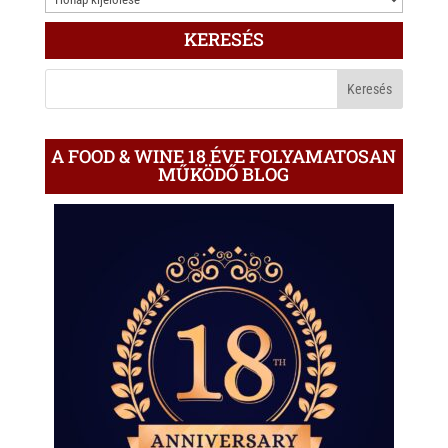
ÍRÁS
KERESÉS
A
BLOGON
A FOOD & WINE 18 ÉVE FOLYAMATOSAN
MŰKÖDŐ BLOG