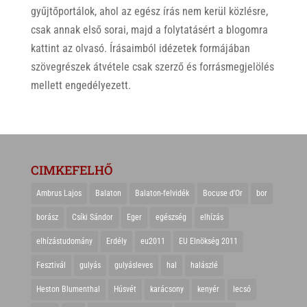
gyűjtőportálok, ahol az egész írás nem kerül közlésre,
csak annak első sorai, majd a folytatásért a blogomra
kattint az olvasó. Írásaimból idézetek formájában
szövegrészek átvétele csak szerző és forrásmegjelölés
mellett engedélyezett.
CIMKEFELHŐ
Ambrus Lajos
Balaton
Balaton-felvidék
Bocuse d'Or
bor
borász
Csíki Sándor
Eger
egészség
elhízás
elhízástudomány
Erdély
eu2011
EU Elnökség 2011
Fesztivál
gulyás
gulyásleves
hal
halászlé
Heston Blumenthal
Húsvét
karácsony
kenyér
lecsó