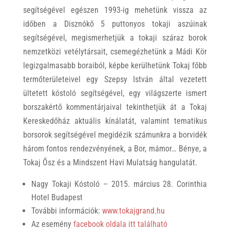
segítségével egészen 1993-ig mehetünk vissza az
időben a Disznókő 5 puttonyos tokaji aszúinak
segítségével, megismerhetjük a tokaji száraz borok
nemzetközi vetélytársait, csemegézhetünk a Mádi Kör
legizgalmasabb boraiból, képbe kerülhetünk Tokaj főbb
termőterületeivel egy Szepsy István által vezetett
ültetett kóstoló segítségével, egy világszerte ismert
borszakértő kommentárjaival tekinthetjük át a Tokaj
Kereskedőház aktuális kínálatát, valamint tematikus
borsorok segítségével megidézik számunkra a borvidék
három fontos rendezvényének, a Bor, mámor… Bénye, a
Tokaj Ősz és a Mindszent Havi Mulatság hangulatát.
Nagy Tokaji Kóstoló – 2015. március 28. Corinthia
Hotel Budapest
További információk:
www.tokajgrand.hu
Az esemény
facebook oldala itt található