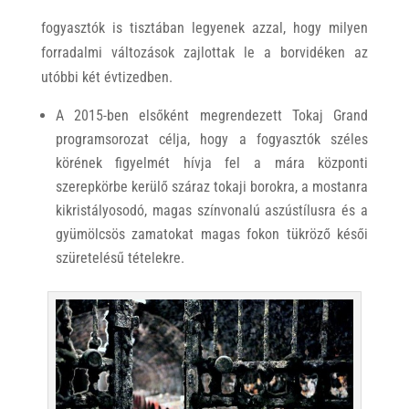
fogyasztók is tisztában legyenek azzal, hogy milyen
forradalmi változások zajlottak le a borvidéken az
utóbbi két évtizedben.
A 2015-ben elsőként megrendezett Tokaj Grand
programsorozat célja, hogy a fogyasztók széles
körének figyelmét hívja fel a mára központi
szerepkörbe kerülő száraz tokaji borokra, a mostanra
kikristályosodó, magas színvonalú aszústílusra és a
gyümölcsös zamatokat magas fokon tükröző késői
szüretelésű tételekre.