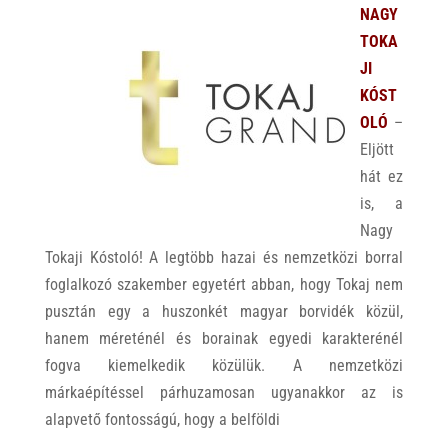
NAGY
TOKA
JI
KÓST
OLÓ
–
Eljött
hát ez
is, a
Nagy
Tokaji Kóstoló! A legtöbb hazai és nemzetközi borral
foglalkozó szakember egyetért abban, hogy Tokaj nem
pusztán egy a huszonkét magyar borvidék közül,
hanem méreténél és borainak egyedi karakterénél
fogva kiemelkedik közülük. A nemzetközi
márkaépítéssel párhuzamosan ugyanakkor az is
alapvető fontosságú, hogy a belföldi