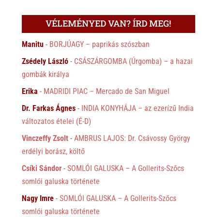
VÉLEMÉNYED VAN? ÍRD MEG!
Manitu
-
BORJÚAGY – paprikás szószban
Zsédely László
-
CSÁSZÁRGOMBA (Úrgomba) – a hazai
gombák királya
Erika
-
MADRIDI PIAC – Mercado de San Miguel
Dr. Farkas Ágnes
-
INDIA KONYHÁJA – az ezerízű India
változatos ételei (É-D)
Vinczeffy Zsolt
-
AMBRUS LAJOS: Dr. Csávossy György
erdélyi borász, költő
Csíki Sándor
-
SOMLÓI GALUSKA – A Gollerits-Szőcs
somlói galuska története
Nagy Imre
-
SOMLÓI GALUSKA – A Gollerits-Szőcs
somlói galuska története