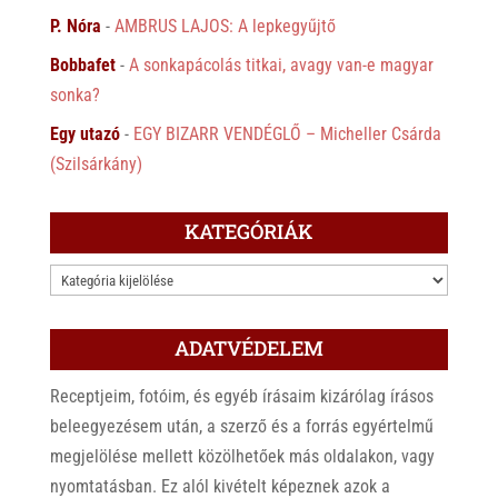
P. Nóra
-
AMBRUS LAJOS: A lepkegyűjtő
Bobbafet
-
A sonkapácolás titkai, avagy van-e magyar
sonka?
Egy utazó
-
EGY BIZARR VENDÉGLŐ – Micheller Csárda
(Szilsárkány)
KATEGÓRIÁK
KATEGÓRIÁK
ADATVÉDELEM
Receptjeim, fotóim, és egyéb írásaim kizárólag írásos
beleegyezésem után, a szerző és a forrás egyértelmű
megjelölése mellett közölhetőek más oldalakon, vagy
nyomtatásban. Ez alól kivételt képeznek azok a