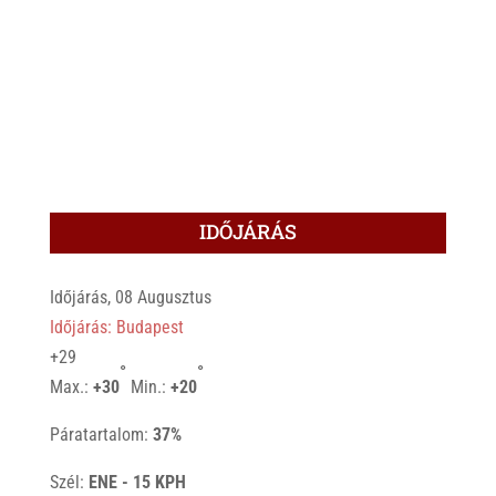
IDŐJÁRÁS
Időjárás, 08 Augusztus
Időjárás: Budapest
+
29
°
°
Max.:
+
30
Min.:
+
20
Páratartalom:
37%
Szél:
ENE - 15 KPH