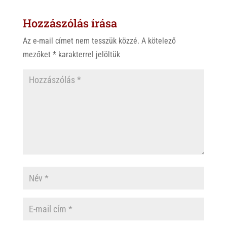
s
r
b
Hozzászólás írása
A
o
p
o
Az e-mail címet nem tesszük közzé.
A kötelező
p
k
mezőket
*
karakterrel jelöltük