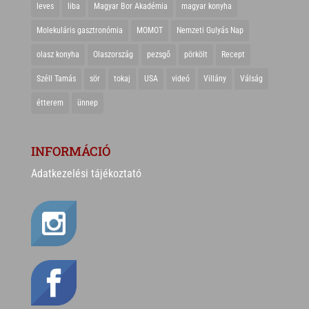
leves
liba
Magyar Bor Akadémia
magyar konyha
Molekuláris gasztronómia
MOMOT
Nemzeti Gulyás Nap
olasz konyha
Olaszország
pezsgő
pörkölt
Recept
Széll Tamás
sör
tokaj
USA
videó
Villány
Válság
étterem
ünnep
INFORMÁCIÓ
Adatkezelési tájékoztató