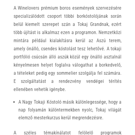
A Winelovers prémium boros események szervezésére
specializálódott csoport többi borkóstolójának során
belül kiemelt szerepet szán a Tokaj Grandnak, ezért
több újítást is alkalmaz ezen a programon. Nemzetközi
mintára például kialakításra kerül az Aszú terem,
amely önálló, csendes kóstolást tesz lehetővé. A tokaji
portfólió csúcsán álló aszúk közül egy önálló asztalnál
kényelmesen helyet foglalva válogathat a borkedvelő,
a tételeket pedig egy sommelier szolgálja fel számára.
E szolgáltatást a rendezvény vendégei térítés
ellenében vehetik igénybe.
A Nagy Tokaji Kóstoló másik különlegessége, hogy a
nap folyamán különtermekben nyolc, Tokaj világát
elemző mesterkurzus kerül megrendezésre.
A széles témakínálatot felölelő programok