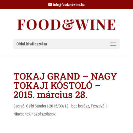
info@foodandwine.hu
Oldal kiválasztása
TOKAJ GRAND – NAGY
TOKAJI KÓSTOLÓ –
2015. március 28.
Szerző:
Csíki Sándor
|
2015/03/18
|
bor
,
borász
,
Fesztivál
|
Nincsenek hozzászólások