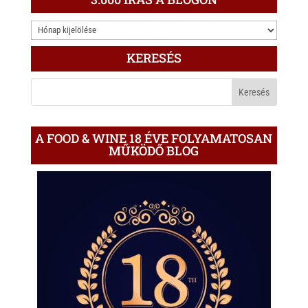
3.000
ÍRÁS
KERESÉS
A
BLOGON
A FOOD & WINE 18 ÉVE FOLYAMATOSAN
MŰKÖDŐ BLOG