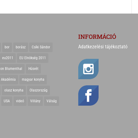
INFORMÁCIÓ
Adatkezelési tájékoztató
bor
borász
Csíki Sándor
eu2011
EU Elnökség 2011
ton Blumenthal
Húsvét
r Akadémia
magyar konyha
olasz konyha
Olaszország
USA
videó
Villány
Válság