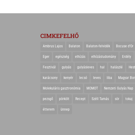
CIMKEFELHŐ
Ambrus Lajos
Balaton
Balaton-felvidék
Bocuse d'Or
Eger
egészség
elhízás
elhízástudomány
Erdély
Fesztivál
gulyás
gulyásleves
hal
halászlé
Hes
karácsony
kenyér
lecsó
leves
liba
Magyar Bo
Molekuláris gasztronómia
MOMOT
Nemzeti Gulyás Nap
pezsgő
pörkölt
Recept
Széll Tamás
sör
tokaj
étterem
ünnep