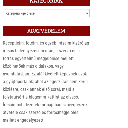
KATEGÓRIÁK
KATEGÓRIÁK
ADATVÉDELEM
Receptjeim, fotóim, és egyéb írásaim kizárólag
írásos beleegyezésem után, a szerző és a
forrás egyértelmű megjelölése mellett
közölhetőek más oldalakon, vagy
nyomtatásban. Ez alól kivételt képeznek azok
a gyűjtőportálok, ahol az egész írás nem kerül
közlésre, csak annak első sorai, majd a
folytatásért a blogomra kattint az olvasó.
Írásaimból idézetek formájában szövegrészek
átvétele csak szerző és forrásmegjelölés
mellett engedélyezett.