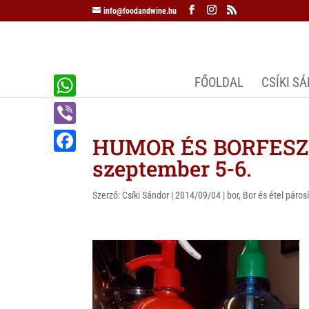
info@foodandwine.hu
FŐOLDAL
CSÍKI S
W
h
V
HUMOR ÉS BORFESZTI
a
i
szeptember 5-6.
F
t
b
a
s
Szerző:
Csíki Sándor
|
2014/09/04
|
bor
,
Bor és étel páros
e
c
A
r
e
p
b
p
o
o