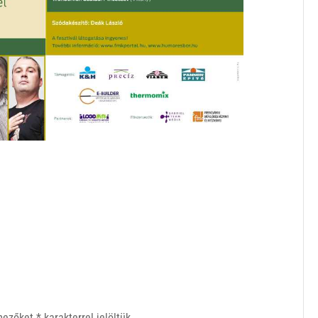
 mezőket
*
karakterrel jelöltük