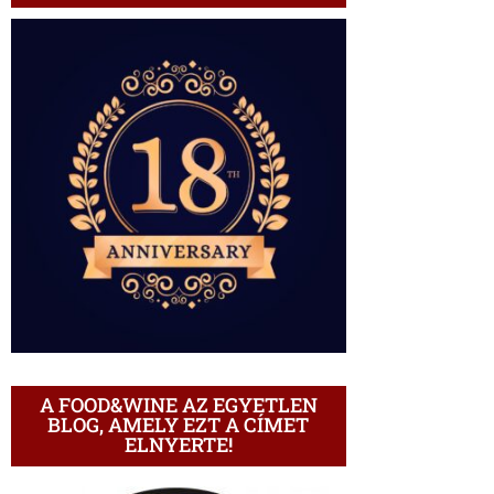
A FOOD&WINE AZ EGYETLEN
BLOG, AMELY EZT A CÍMET
ELNYERTE!