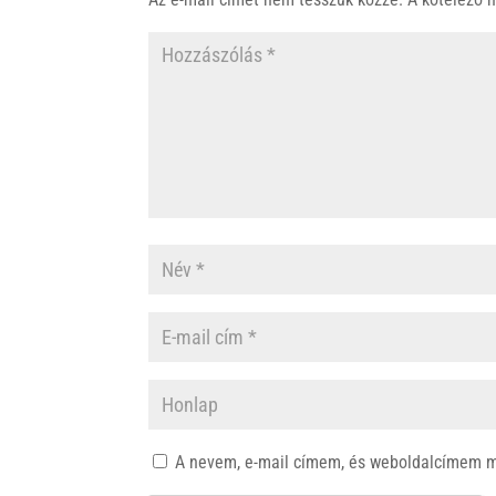
p
k
A nevem, e-mail címem, és weboldalcímem 