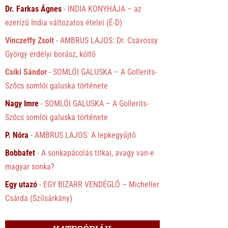
Dr. Farkas Ágnes
-
INDIA KONYHÁJA – az
ezerízű India változatos ételei (É-D)
Vinczeffy Zsolt
-
AMBRUS LAJOS: Dr. Csávossy
György erdélyi borász, költő
Csíki Sándor
-
SOMLÓI GALUSKA – A Gollerits-
Szőcs somlói galuska története
Nagy Imre
-
SOMLÓI GALUSKA – A Gollerits-
Szőcs somlói galuska története
P. Nóra
-
AMBRUS LAJOS: A lepkegyűjtő
Bobbafet
-
A sonkapácolás titkai, avagy van-e
magyar sonka?
Egy utazó
-
EGY BIZARR VENDÉGLŐ – Micheller
Csárda (Szilsárkány)