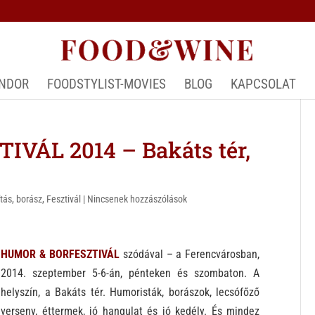
ÁNDOR
FOODSTYLIST-MOVIES
BLOG
KAPCSOLAT
VÁL 2014 – Bakáts tér,
ítás
,
borász
,
Fesztivál
|
Nincsenek hozzászólások
HUMOR & BORFESZTIVÁL
szódával – a Ferencvárosban,
2014. szeptember 5-6-án, pénteken és szombaton. A
helyszín, a Bakáts tér. Humoristák, borászok, lecsófőző
verseny, éttermek, jó hangulat és jó kedély. És mindez