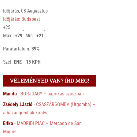
Időjárás, 08 Augusztus
Időjárás: Budapest
+
25
°
°
Max.:
+
29
Min.:
+
21
Páratartalom:
39%
Szél:
ENE - 15 KPH
VÉLEMÉNYED VAN? ÍRD MEG!
Manitu
-
BORJÚAGY – paprikás szószban
Zsédely László
-
CSÁSZÁRGOMBA (Úrgomba) –
a hazai gombák királya
Erika
-
MADRIDI PIAC – Mercado de San
Miguel