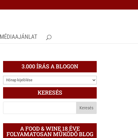
MÉDIAAJÁNLAT
3.000 ÍRÁS A BLOGON
3.000
ÍRÁS
KERESÉS
A
BLOGON
A FOOD & WINE 18 ÉVE
FOLYAMATOSAN MŰKÖDŐ BLOG