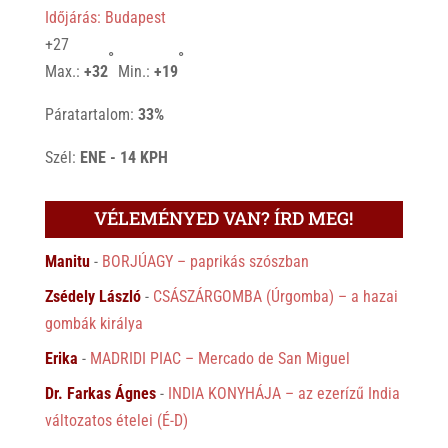
Időjárás: Budapest
+
27
°
°
Max.:
+
32
Min.:
+
19
Páratartalom:
33%
Szél:
ENE - 14 KPH
VÉLEMÉNYED VAN? ÍRD MEG!
Manitu
-
BORJÚAGY – paprikás szószban
Zsédely László
-
CSÁSZÁRGOMBA (Úrgomba) – a hazai
gombák királya
Erika
-
MADRIDI PIAC – Mercado de San Miguel
Dr. Farkas Ágnes
-
INDIA KONYHÁJA – az ezerízű India
változatos ételei (É-D)