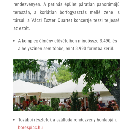
rendezvényen. A patinás épület páratlan panorámájú
teraszán, a korlátlan borfogyasztás mellé zene is
társul: a Váczi Eszter Quartet koncertje teszi teljessé
az estét.
A komplex élmény elővételben mindössze 3.490, és
a helyszínen sem többe, mint 3.990 forintba kerül.
További részletek a szálloda rendezvény honlapján:
borespiac.hu