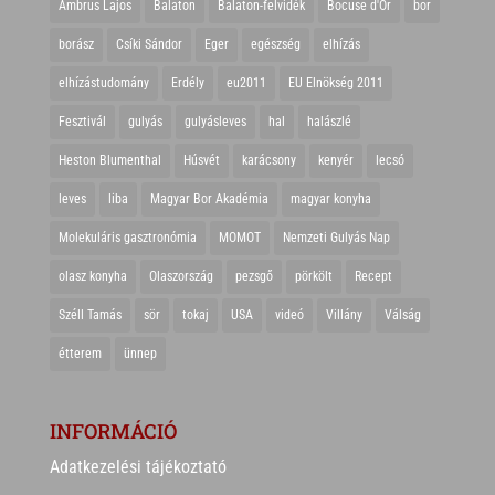
Ambrus Lajos
Balaton
Balaton-felvidék
Bocuse d'Or
bor
borász
Csíki Sándor
Eger
egészség
elhízás
elhízástudomány
Erdély
eu2011
EU Elnökség 2011
Fesztivál
gulyás
gulyásleves
hal
halászlé
Heston Blumenthal
Húsvét
karácsony
kenyér
lecsó
leves
liba
Magyar Bor Akadémia
magyar konyha
Molekuláris gasztronómia
MOMOT
Nemzeti Gulyás Nap
olasz konyha
Olaszország
pezsgő
pörkölt
Recept
Széll Tamás
sör
tokaj
USA
videó
Villány
Válság
étterem
ünnep
INFORMÁCIÓ
Adatkezelési tájékoztató