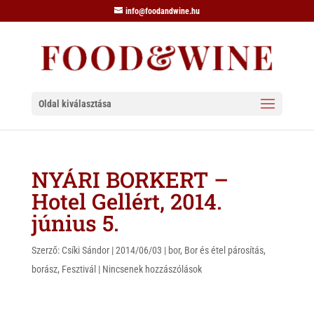
info@foodandwine.hu
Oldal kiválasztása
NYÁRI BORKERT –
Hotel Gellért, 2014.
június 5.
Szerző:
Csíki Sándor
|
2014/06/03
|
bor
,
Bor és étel párosítás
,
borász
,
Fesztivál
|
Nincsenek hozzászólások