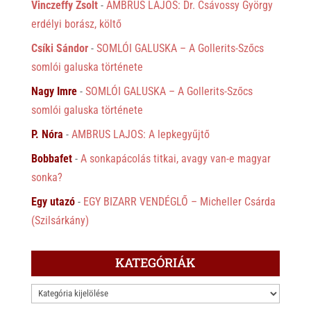
Vinczeffy Zsolt
-
AMBRUS LAJOS: Dr. Csávossy György
erdélyi borász, költő
Csíki Sándor
-
SOMLÓI GALUSKA – A Gollerits-Szőcs
somlói galuska története
Nagy Imre
-
SOMLÓI GALUSKA – A Gollerits-Szőcs
somlói galuska története
P. Nóra
-
AMBRUS LAJOS: A lepkegyűjtő
Bobbafet
-
A sonkapácolás titkai, avagy van-e magyar
sonka?
Egy utazó
-
EGY BIZARR VENDÉGLŐ – Micheller Csárda
(Szilsárkány)
KATEGÓRIÁK
KATEGÓRIÁK