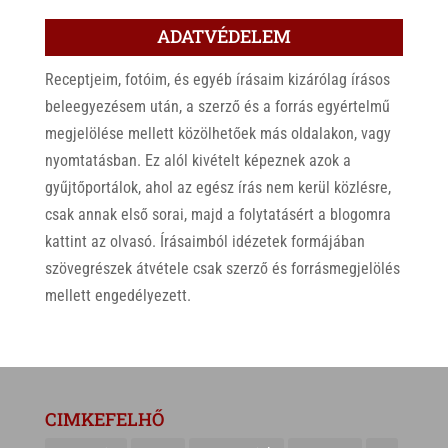
ADATVÉDELEM
Receptjeim, fotóim, és egyéb írásaim kizárólag írásos
beleegyezésem után, a szerző és a forrás egyértelmű
megjelölése mellett közölhetőek más oldalakon, vagy
nyomtatásban. Ez alól kivételt képeznek azok a
gyűjtőportálok, ahol az egész írás nem kerül közlésre,
csak annak első sorai, majd a folytatásért a blogomra
kattint az olvasó. Írásaimból idézetek formájában
szövegrészek átvétele csak szerző és forrásmegjelölés
mellett engedélyezett.
CIMKEFELHŐ