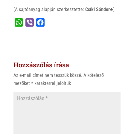
(A sajtóanyag alapján szerkesztette:
Csíki Sándor♣
)
W
V
F
h
i
a
a
b
c
t
e
e
s
r
b
Hozzászólás írása
A
o
p
o
Az e-mail címet nem tesszük közzé.
A kötelező
p
k
mezőket
*
karakterrel jelöltük