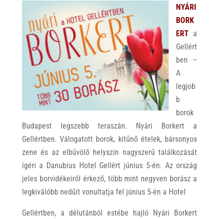
NYÁRI
BORK
ERT
a
Gellért
ben –
A
legjob
b
borok
Budapest legszebb teraszán. Nyári Borkert a
Gellértben. Válogatott borok, kitűnő ételek, bársonyos
zene és az elbűvölő helyszín nagyszerű találkozását
ígéri a Danubius Hotel Gellért június 5-én. Az ország
jeles borvidékeiről érkező, több mint negyven borász a
legkiválóbb nedűit vonultatja fel június 5-én a Hotel
Gellértben, a délutánból estébe hajló Nyári Borkert