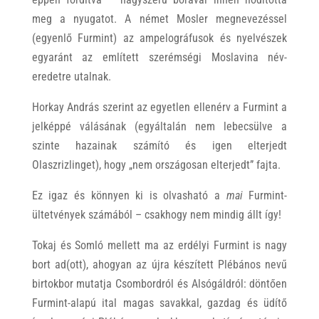
meg a nyugatot. A német Mosler megnevezéssel
(egyenlő Furmint) az ampelográfusok és nyelvészek
egyaránt az említett szerémségi Moslavina név-
eredetre utalnak.
Horkay András szerint az egyetlen ellenérv a Furmint a
jelképpé válásának (egyáltalán nem lebecsülve a
szinte hazainak számító és igen elterjedt
Olaszrizlinget), hogy „nem országosan elterjedt” fajta.
Ez igaz és könnyen ki is olvasható a
mai
Furmint-
ültetvények számából – csakhogy nem mindig állt így!
Tokaj és Somló mellett ma az erdélyi Furmint is nagy
bort ad(ott), ahogyan az újra készített Plébános nevű
birtokbor mutatja Csombordról és Alsógáldról: döntően
Furmint-alapú ital magas savakkal, gazdag és üdítő