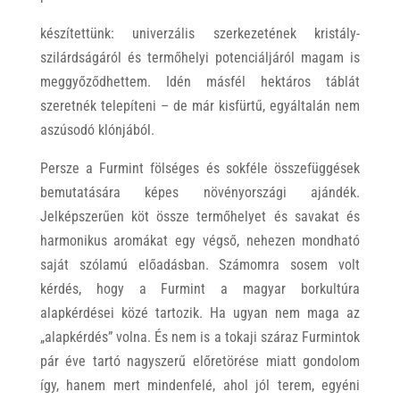
készítettünk: univerzális szerkezetének kristály-
szilárdságáról és termőhelyi potenciáljáról magam is
meggyőződhettem. Idén másfél hektáros táblát
szeretnék telepíteni – de már kisfürtű, egyáltalán nem
aszúsodó klónjából.
Persze a Furmint fölséges és sokféle összefüggések
bemutatására képes növényországi ajándék.
Jelképszerűen köt össze termőhelyet és savakat és
harmonikus aromákat egy végső, nehezen mondható
saját szólamú előadásban. Számomra sosem volt
kérdés, hogy a Furmint a magyar borkultúra
alapkérdései közé tartozik. Ha ugyan nem maga az
„alapkérdés” volna. És nem is a tokaji száraz Furmintok
pár éve tartó nagyszerű előretörése miatt gondolom
így, hanem mert mindenfelé, ahol jól terem, egyéni