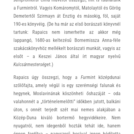
a Furmintról. Vagyis Komáromytól, Matolaytól és Görög
Demetertől Szirmayn át Enztig és másokig, föl, saját
190-es könyvéig. (De ha már az első borászati könyvnél
tartunk: Rapaics nem ismerhette az akkor még
lappangó, 1680-as keltezésű Bornemissza Anna-féle
szakácskönyvhöz mellékelt borászati munkát, vagyis az
elsőt – a Keszei János által írt magyar nyelvű
Kulcsármesterség
et.)
Rapaics úgy összegzi, hogy a
Furmin
t középdunai
szőlőfajta, amely végül is egy szerémségi falunak és
hegynek, Moslavinának köszönheti őshazáját – oda
valahonnét a „történelemelőtti” időkben jutott, balkáni
úton, s onnét terjedt szét mai nemes alakjában a
Közép-Duna kiváló bortermő hegyvidékeire. Nem
nyugatról, nem idegenből hozták tehát ide, hanem
éppen fordítva – nagyszerű borával innen hódította