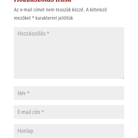
p
o
Az e-mail címet nem tesszük közzé.
A kötelező
p
k
mezőket
*
karakterrel jelöltük