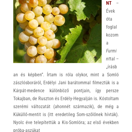
NT
–
Évek
óta
foglal
kozom
a
Furmi
nt
tal –
„írásb
an és képben”. Írtam is róla olykor, mint a Somló
zászlósboráról, Erdélyi Jani barátommal filmeztük is a
Kárpát-medence különböző pontjain, így persze
Tokajban, de Ruszton és Erdély-Hegyalján is. Kóstoltam
szerémi változatát (ahonnét származik), de még a
Küküllő-mentit is (itt eredetileg Som-szőlőnek hívták).
Nyolc éve telepítettük a Kis-Somlóra; az első években
próba-aszúkat