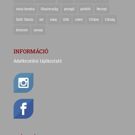
olasz konyha
Olaszország
pezsgő
pörkölt
Recept
Széll Tamás
sör
tokaj
USA
videó
Villány
Válság
étterem
ünnep
INFORMÁCIÓ
Adatkezelési tájékoztató