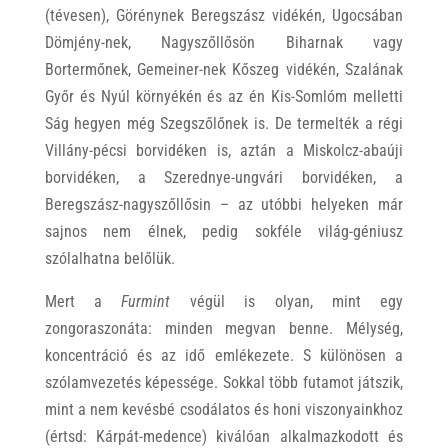
(tévesen), Görénynek Beregszász vidékén, Ugocsában
Dömjény-nek, Nagyszőllősön Biharnak vagy
Bortermőnek, Gemeiner-nek Kőszeg vidékén, Szalának
Győr és Nyúl környékén és az én Kis-Somlóm melletti
Ság hegyen még Szegszőlőnek is. De termelték a régi
Villány-pécsi borvidéken is, aztán a Miskolcz-abaúji
borvidéken, a Szerednye-ungvári borvidéken, a
Beregszász-nagyszőllősin – az utóbbi helyeken már
sajnos nem élnek, pedig sokféle világ-géniusz
szólalhatna belőlük.
Mert a
Furmint
végül is olyan, mint egy
zongoraszonáta: minden megvan benne. Mélység,
koncentráció és az idő emlékezete. S különösen a
szólamvezetés képessége. Sokkal több futamot játszik,
mint a nem kevésbé csodálatos és honi viszonyainkhoz
(értsd: Kárpát-medence) kiválóan alkalmazkodott és