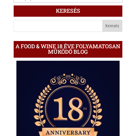
ÍRÁS
KERESÉS
A
BLOGON
A FOOD & WINE 18 ÉVE FOLYAMATOSAN
MŰKÖDŐ BLOG