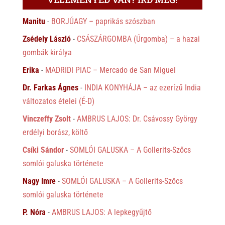
Manitu
-
BORJÚAGY – paprikás szószban
Zsédely László
-
CSÁSZÁRGOMBA (Úrgomba) – a hazai
gombák királya
Erika
-
MADRIDI PIAC – Mercado de San Miguel
Dr. Farkas Ágnes
-
INDIA KONYHÁJA – az ezerízű India
változatos ételei (É-D)
Vinczeffy Zsolt
-
AMBRUS LAJOS: Dr. Csávossy György
erdélyi borász, költő
Csíki Sándor
-
SOMLÓI GALUSKA – A Gollerits-Szőcs
somlói galuska története
Nagy Imre
-
SOMLÓI GALUSKA – A Gollerits-Szőcs
somlói galuska története
P. Nóra
-
AMBRUS LAJOS: A lepkegyűjtő