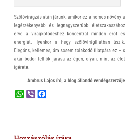
Szőlővirágzás után járunk, amikor ez a nemes növény a
legérzékenyebb és legnagyszerűbb életszakaszához
érve a virágkötődéshez koncentrál minden erőt és
energiát. Ilyenkor a hegy szőlővirágillatban úszik.
Elegáns, kellemes, ám sosem tolakodó illatpára ez – s
akár bodor felhők járása az égen, olyan, mint az élet
ígérete.
Ambrus Lajos író, a blog állandó vendégszerzője
W
V
F
h
i
a
a
b
c
t
e
e
s
r
b
Hozzászólás írása
A
o