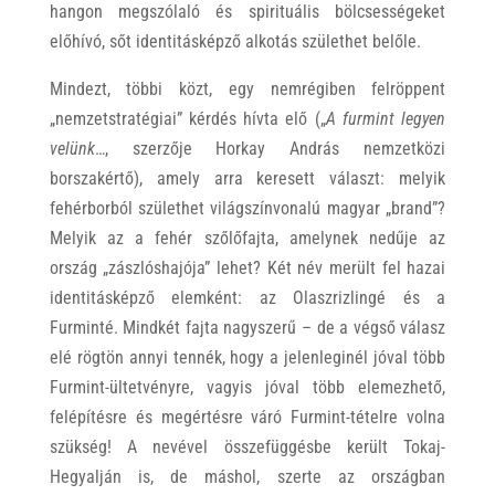
hangon megszólaló és spirituális bölcsességeket
előhívó, sőt identitásképző alkotás születhet belőle.
Mindezt, többi közt, egy nemrégiben felröppent
„nemzetstratégiai” kérdés hívta elő („
A furmint legyen
velünk
…, szerzője Horkay András nemzetközi
borszakértő), amely arra keresett választ: melyik
fehérborból születhet világszínvonalú magyar „brand”?
Melyik az a fehér szőlőfajta, amelynek nedűje az
ország „zászlóshajója” lehet? Két név merült fel hazai
identitásképző elemként: az Olaszrizlingé és a
Furminté. Mindkét fajta nagyszerű – de a végső válasz
elé rögtön annyi tennék, hogy a jelenleginél jóval több
Furmint-ültetvényre, vagyis jóval több elemezhető,
felépítésre és megértésre váró Furmint-tételre volna
szükség! A nevével összefüggésbe került Tokaj-
Hegyalján is, de máshol, szerte az országban