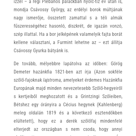
ízzel – a régi Plébános palackban nyolc-tíz év után is,
mondja Csávossy György, az erdélyi borok múltjának
nagy ismerője, összetett zamattal s a téli almák
fűszerességéhez hasonló, diszkrét, de igazán vonzó,
szép illattal. Ha a bor jelképének valamelyik fajta borát
kellene választani, a Furmint lehetne az – ezt állítja
Csávossy Gyurka bátyánk is.
De tovább, mélyebbre lapátolva az időben: Görög
Demeter hazánkfia 1821-ben azt írja (Azon sokféle
szőlő-fajoknak
lajstroma
, amelyeket érdemes Hazánkfia
Europának majd minden nevezetesebb Szőlő-hegyeiről
s kertjeiből meghozatott és a Grintzingi Szőleiben,
Bétshez egy órányira a Cécius hegynek (Kahlenberg)
meleg oldalán 1819 és a következő esztendőkben
elültetett), hogy ez a derék szőlőfaj mindenfelé
elterjedt az országban s nem csoda, hogy annyi