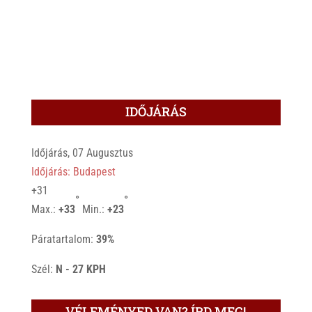
IDŐJÁRÁS
Időjárás, 07 Augusztus
Időjárás: Budapest
+
31
°
°
Max.:
+
33
Min.:
+
23
Páratartalom:
39%
Szél:
N - 27 KPH
VÉLEMÉNYED VAN? ÍRD MEG!