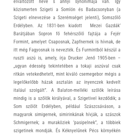
elváltozott neve s annyi synonimája van. Így
közismerten Szigeti a Somlón és Badacsonyban (a
Szigeti elnevezése a Szerémséget jelenti), Somszőlő
Erdélyben. Az 1831-ben kiadott Mezei Gazdák’
Barátjában Sopron fő fehérszőlő fajtája a Fejér
Formint, amelyet Csaposnak, Zapfnernek is hívnak, de
itt még Fagyosnak is nevezték. És Furmintból készül a
ruszti aszú is, amely, írja Drucker Jenő 1905-ben –
„ugyan édesség tekintetében a tokaji aszúval csak
ritkán vetekedhetett, mint kiváló csemegebor mégis a
legelőkelőbb házak asztalán az ínyenczek kedvelt
italául szolgált”. A Balaton-melléki szőlők leírása
mindig is a szőlők királyával, a Szigetivel kezdődik; a
Som szőlőt Erdélyben, például Szászcsáváson, a
magyarok simigernek, simirinkának hívják, a szászok
Schmigernek; a muraköziek ’pasipelnek”, a többiek
szigetinek mondják. És Kéknyelűnek Pécs környékén