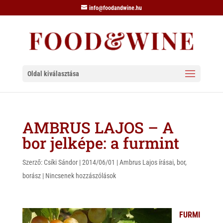
info@foodandwine.hu
Oldal kiválasztása
AMBRUS LAJOS – A
bor jelképe: a furmint
Szerző:
Csíki Sándor
|
2014/06/01
|
Ambrus Lajos írásai
,
bor
,
borász
|
Nincsenek hozzászólások
FURMI