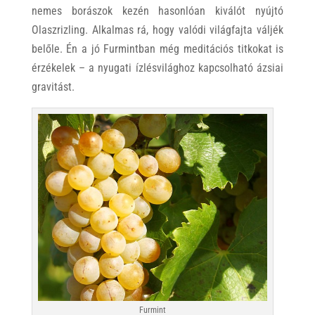
nemes borászok kezén hasonlóan kiválót nyújtó
Olaszrizling. Alkalmas rá, hogy valódi világfajta váljék
belőle. Én a jó Furmintban még meditációs titkokat is
érzékelek – a nyugati ízlésvilághoz kapcsolható ázsiai
gravitást.
Furmint