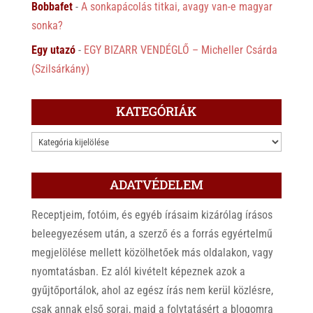
Bobbafet
-
A sonkapácolás titkai, avagy van-e magyar
sonka?
Egy utazó
-
EGY BIZARR VENDÉGLŐ – Micheller Csárda
(Szilsárkány)
KATEGÓRIÁK
KATEGÓRIÁK
ADATVÉDELEM
Receptjeim, fotóim, és egyéb írásaim kizárólag írásos
beleegyezésem után, a szerző és a forrás egyértelmű
megjelölése mellett közölhetőek más oldalakon, vagy
nyomtatásban. Ez alól kivételt képeznek azok a
gyűjtőportálok, ahol az egész írás nem kerül közlésre,
csak annak első sorai, majd a folytatásért a blogomra