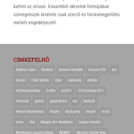
kattint az olvasó. Írásaimból idézetek formájában
szövegrészek átvétele csak szerző és forrásmegjelölés
mellett engedélyezett.
CIMKEFELHŐ
Ambrus Lajos
Balaton
Balaton-felvidék
Bocuse d'Or
bor
borász
Csíki Sándor
Eger
egészség
elhízás
elhízástudomány
Erdély
eu2011
EU Elnökség 2011
Fesztivál
gulyás
gulyásleves
hal
halászlé
Heston Blumenthal
Húsvét
karácsony
kenyér
lecsó
leves
liba
Magyar Bor Akadémia
magyar konyha
Molekuláris gasztronómia
MOMOT
Nemzeti Gulyás Nap