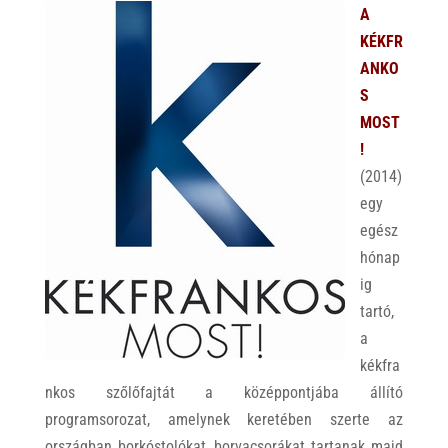
A
KÉKFR
ANKO
S
MOST
!
(2014)
egy
egész
hónap
ig
tartó,
a
kékfra
nkos szőlőfajtát a középpontjába állító
programsorozat, amelynek keretében szerte az
országban borkóstolókat, borvacsorákat tartanak majd