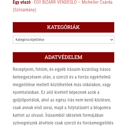
Egy utazó
-
EGY BIZARR VENDÉGLŐ – Micheller Csárda
(Szilsárkány)
KATEGÓRIÁK
KATEGÓRIÁK
ADATVÉDELEM
Receptjeim, fotóim, és egyéb írásaim kizárólag írásos
beleegyezésem után, a szerző és a forrás egyértelmű
megjelölése mellett közölhetőek más oldalakon, vagy
nyomtatásban. Ez alól kivételt képeznek azok a
gyűjtőportálok, ahol az egész írás nem kerül közlésre,
csak annak első sorai, majd a folytatásért a blogomra
kattint az olvasó. Írásaimból idézetek formájában
szövegrészek átvétele csak szerző és forrásmegjelölés