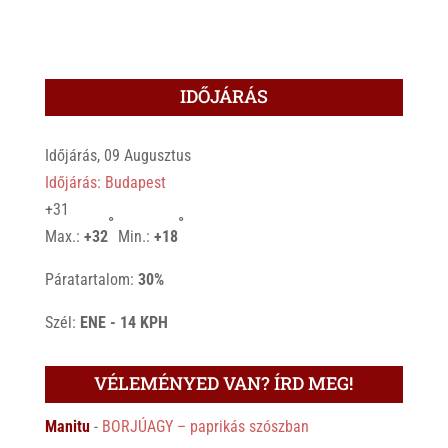
IDŐJÁRÁS
Időjárás, 09 Augusztus
Időjárás: Budapest
+
31
°
°
Max.:
+
32
Min.:
+
18
Páratartalom:
30%
Szél:
ENE - 14 KPH
VÉLEMÉNYED VAN? ÍRD MEG!
Manitu
-
BORJÚAGY – paprikás szószban