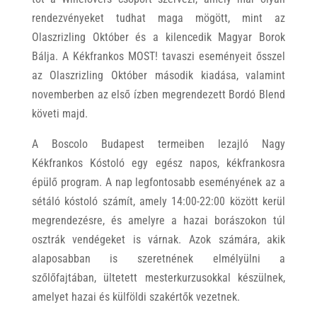
rendezvényeket tudhat maga mögött, mint az
Olaszrizling Október és a kilencedik Magyar Borok
Bálja. A Kékfrankos MOST! tavaszi eseményeit ősszel
az Olaszrizling Október második kiadása, valamint
novemberben az első ízben megrendezett Bordó Blend
követi majd.
A Boscolo Budapest termeiben lezajló Nagy
Kékfrankos Kóstoló egy egész napos, kékfrankosra
épülő program. A nap legfontosabb eseményének az a
sétáló kóstoló számít, amely 14:00-22:00 között kerül
megrendezésre, és amelyre a hazai borászokon túl
osztrák vendégeket is várnak. Azok számára, akik
alaposabban is szeretnének elmélyülni a
szőlőfajtában, ültetett mesterkurzusokkal készülnek,
amelyet hazai és külföldi szakértők vezetnek.