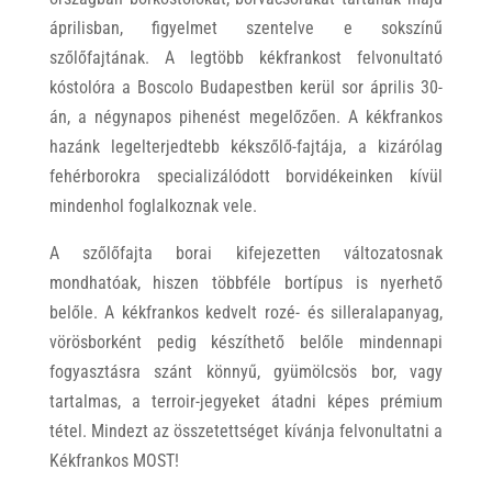
áprilisban, figyelmet szentelve e sokszínű
szőlőfajtának. A legtöbb kékfrankost felvonultató
kóstolóra a Boscolo Budapestben kerül sor április 30-
án, a négynapos pihenést megelőzően. A kékfrankos
hazánk legelterjedtebb kékszőlő-fajtája, a kizárólag
fehérborokra specializálódott borvidékeinken kívül
mindenhol foglalkoznak vele.
A szőlőfajta borai kifejezetten változatosnak
mondhatóak, hiszen többféle bortípus is nyerhető
belőle. A kékfrankos kedvelt rozé- és silleralapanyag,
vörösborként pedig készíthető belőle mindennapi
fogyasztásra szánt könnyű, gyümölcsös bor, vagy
tartalmas, a terroir-jegyeket átadni képes prémium
tétel. Mindezt az összetettséget kívánja felvonultatni a
Kékfrankos MOST!