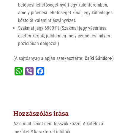
belépési lehetőséget nyújt egy különteremben,
amely pihenési lehetőséget kínál, egy különleges
kóstolót valamint ásványvizet.
Szakmai jegy 6900 Ft (Szakmai jegy vásárlása
esetén kérjük, jelöld meg mely cégnél és milyen
pozícióban dolgozol.)
(A sajtóanyag alapján szerkesztette:
Csíki Sándor♣
)
W
V
F
h
i
a
a
b
c
t
e
e
s
r
b
Hozzászólás írása
A
o
p
o
Az e-mail címet nem tesszük közzé.
A kötelező
p
k
mezőket
*
karakterrel jelöltük