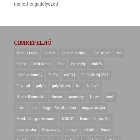
mellett engedélyezett.
CIMKEFELHŐ
Ambrus Lajos
Balaton
Balaton-felvidék
Bocuse d'Or
bor
borász
Csíki Sándor
Eger
egészség
elhízás
elhízástudomány
Erdély
eu2011
EU Elnökség 2011
Fesztivál
gulyás
gulyásleves
hal
halászlé
Heston Blumenthal
Húsvét
karácsony
kenyér
lecsó
leves
liba
Magyar Bor Akadémia
magyar konyha
Molekuláris gasztronómia
MOMOT
Nemzeti Gulyás Nap
olasz konyha
Olaszország
pezsgő
pörkölt
Recept