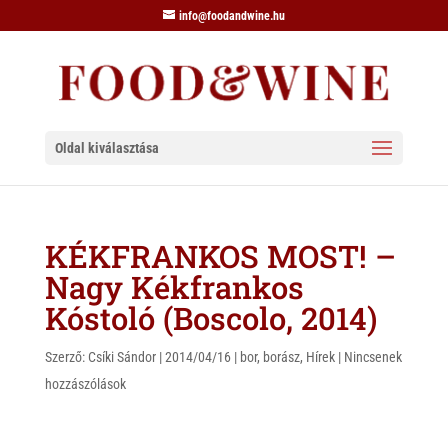
info@foodandwine.hu
Oldal kiválasztása
KÉKFRANKOS MOST! –
Nagy Kékfrankos
Kóstoló (Boscolo, 2014)
Szerző:
Csíki Sándor
|
2014/04/16
|
bor
,
borász
,
Hírek
|
Nincsenek
hozzászólások