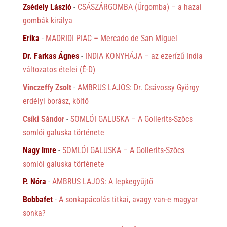
Zsédely László
-
CSÁSZÁRGOMBA (Úrgomba) – a hazai
gombák királya
Erika
-
MADRIDI PIAC – Mercado de San Miguel
Dr. Farkas Ágnes
-
INDIA KONYHÁJA – az ezerízű India
változatos ételei (É-D)
Vinczeffy Zsolt
-
AMBRUS LAJOS: Dr. Csávossy György
erdélyi borász, költő
Csíki Sándor
-
SOMLÓI GALUSKA – A Gollerits-Szőcs
somlói galuska története
Nagy Imre
-
SOMLÓI GALUSKA – A Gollerits-Szőcs
somlói galuska története
P. Nóra
-
AMBRUS LAJOS: A lepkegyűjtő
Bobbafet
-
A sonkapácolás titkai, avagy van-e magyar
sonka?