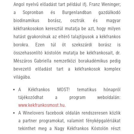
Angol nyelvű előadást tart például ifj. Franz Weninger;
a Sopronban és Burgenlandban gazdálkodó
biodinamikus borász, osztrák és magyar
kékfrankosokon keresztül mutatja be azt, hogy milyen
hatást gyakorolnak az eltérő talajtípusok a kékfrankos
borokra. Ezen túl öt szekszárdi borász is
összehasonlító kóstolón mutatja be kékfrankosait, dr.
Mészáros Gabriella nemzetközi borakadémikus pedig
bevezető előadást tart a kékfrankosok komplex
világába.
A Kékfrankos MOST! tematikus hónapról
tájékozódhat a program weboldalán:
www.kekfrankosmost.hu
.
A Winelovers facebook oldalán rendszeresen közlik
a partner programokat, valamint fényképgalériákat
tekinthet meg a Nagy Kékfrankos Kóstolón részt