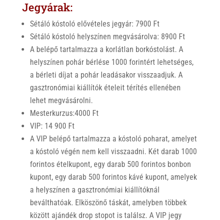
Jegyárak:
Sétáló kóstoló elővételes jegyár: 7900 Ft
Sétáló kóstoló helyszínen megvásárolva: 8900 Ft
A belépő tartalmazza a korlátlan borkóstolást. A
helyszínen pohár bérlése 1000 forintért lehetséges,
a bérleti díjat a pohár leadásakor visszaadjuk. A
gasztronómiai kiállítók ételeit térítés ellenében
lehet megvásárolni.
Mesterkurzus:4000 Ft
VIP: 14 900 Ft
A VIP belépő tartalmazza a kóstoló poharat, amelyet
a kóstoló végén nem kell visszaadni. Két darab 1000
forintos ételkupont, egy darab 500 forintos bonbon
kupont, egy darab 500 forintos kávé kupont, amelyek
a helyszínen a gasztronómiai kiállítóknál
beválthatóak. Elköszönő táskát, amelyben többek
között ajándék drop stopot is találsz. A VIP jegy