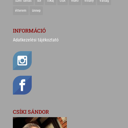
Széll Tamás
sör
tokaj
USA
videó
Villány
Válság
étterem
ünnep
INFORMÁCIÓ
Adatkezelési tájékoztató
CSÍKI SÁNDOR