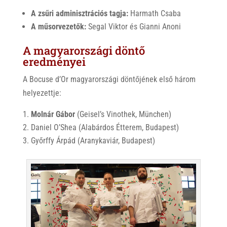
A zsűri adminisztrációs tagja:
Harmath Csaba
A műsorvezetők:
Segal Viktor és Gianni Anoni
A magyarországi döntő
eredményei
A Bocuse d’Or magyarországi döntőjének első három
helyezettje:
Molnár Gábor
(Geisel’s Vinothek, München)
Daniel O’Shea (Alabárdos Étterem, Budapest)
Győrffy Árpád (Aranykaviár, Budapest)