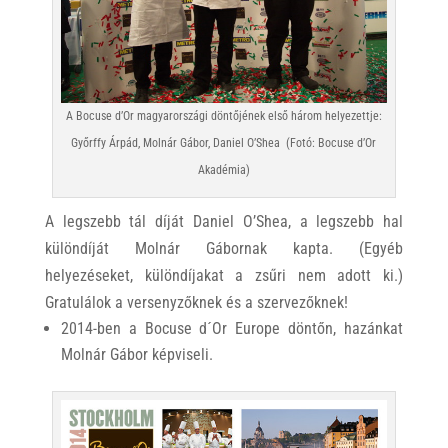
A Bocuse d’Or magyarországi döntőjének első három helyezettje:
Győrffy Árpád, Molnár Gábor, Daniel O’Shea (Fotó: Bocuse d’Or
Akadémia)
A legszebb tál díját Daniel O’Shea, a legszebb hal
különdíját Molnár Gábornak kapta. (Egyéb
helyezéseket, különdíjakat a zsűri nem adott ki.)
Gratulálok a versenyzőknek és a szervezőknek!
2014-ben a Bocuse d´Or Europe döntőn, hazánkat
Molnár Gábor képviseli.