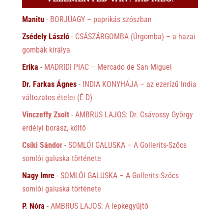
Manitu
-
BORJÚAGY – paprikás szószban
Zsédely László
-
CSÁSZÁRGOMBA (Úrgomba) – a hazai
gombák királya
Erika
-
MADRIDI PIAC – Mercado de San Miguel
Dr. Farkas Ágnes
-
INDIA KONYHÁJA – az ezerízű India
változatos ételei (É-D)
Vinczeffy Zsolt
-
AMBRUS LAJOS: Dr. Csávossy György
erdélyi borász, költő
Csíki Sándor
-
SOMLÓI GALUSKA – A Gollerits-Szőcs
somlói galuska története
Nagy Imre
-
SOMLÓI GALUSKA – A Gollerits-Szőcs
somlói galuska története
P. Nóra
-
AMBRUS LAJOS: A lepkegyűjtő