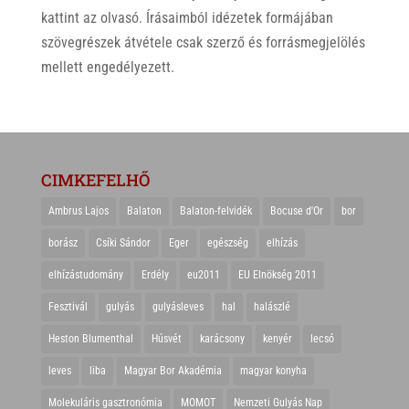
kattint az olvasó. Írásaimból idézetek formájában
szövegrészek átvétele csak szerző és forrásmegjelölés
mellett engedélyezett.
CIMKEFELHŐ
Ambrus Lajos
Balaton
Balaton-felvidék
Bocuse d'Or
bor
borász
Csíki Sándor
Eger
egészség
elhízás
elhízástudomány
Erdély
eu2011
EU Elnökség 2011
Fesztivál
gulyás
gulyásleves
hal
halászlé
Heston Blumenthal
Húsvét
karácsony
kenyér
lecsó
leves
liba
Magyar Bor Akadémia
magyar konyha
Molekuláris gasztronómia
MOMOT
Nemzeti Gulyás Nap