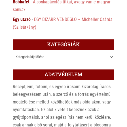
Bobbafet
-
A sonkapácolás titkai, avagy van-e magyar
sonka?
Egy utazó
-
EGY BIZARR VENDÉGLŐ – Micheller Csárda
(Szilsárkány)
KATEGÓRIÁK
KATEGÓRIÁK
ADATVÉDELEM
Receptjeim, fotóim, és egyéb írásaim kizárólag írásos
beleegyezésem után, a szerző és a forrás egyértelmű
megjelölése mellett közölhetőek más oldalakon, vagy
nyomtatásban. Ez alól kivételt képeznek azok a
gyűjtőportálok, ahol az egész írás nem kerül közlésre,
csak annak első sorai, majd a folytatásért a blogomra