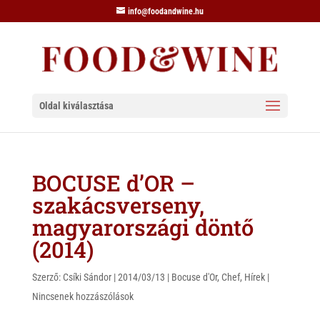
info@foodandwine.hu
Oldal kiválasztása
BOCUSE d’OR –
szakácsverseny,
magyarországi döntő
(2014)
Szerző:
Csíki Sándor
|
2014/03/13
|
Bocuse d'Or
,
Chef
,
Hírek
|
Nincsenek hozzászólások