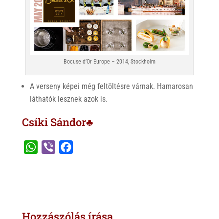
Bocuse d’Or Europe – 2014, Stockholm
A verseny képei még feltöltésre várnak. Hamarosan
láthatók lesznek azok is.
Csíki Sándor♣
W
V
F
h
i
a
a
b
c
t
e
e
s
r
b
Hozzászólás írása
A
o