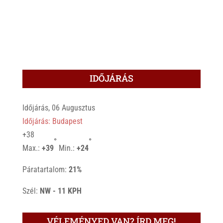
IDŐJÁRÁS
Időjárás, 06 Augusztus
Időjárás: Budapest
+
38
°
°
Max.:
+
39
Min.:
+
24
Páratartalom:
21%
Szél:
NW - 11 KPH
VÉLEMÉNYED VAN? ÍRD MEG!