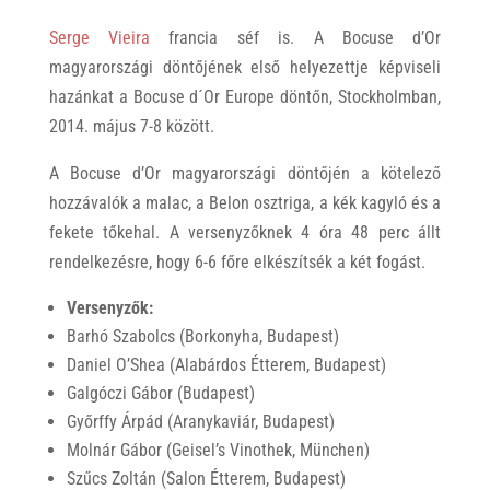
Serge Vieira
francia séf is. A Bocuse d’Or
magyarországi döntőjének első helyezettje képviseli
hazánkat a Bocuse d´Or Europe döntőn, Stockholmban,
2014. május 7-8 között.
A Bocuse d’Or magyarországi döntőjén a kötelező
hozzávalók a malac, a Belon osztriga, a kék kagyló és a
fekete tőkehal. A versenyzőknek 4 óra 48 perc állt
rendelkezésre, hogy 6-6 főre elkészítsék a két fogást.
Versenyzők:
Barhó Szabolcs (Borkonyha, Budapest)
Daniel O’Shea (Alabárdos Étterem, Budapest)
Galgóczi Gábor (Budapest)
Győrffy Árpád (Aranykaviár, Budapest)
Molnár Gábor (Geisel’s Vinothek, München)
Szűcs Zoltán (Salon Étterem, Budapest)