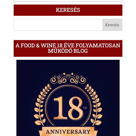
ÍRÁS
KERESÉS
A
BLOGON
A FOOD & WINE 18 ÉVE FOLYAMATOSAN
MŰKÖDŐ BLOG