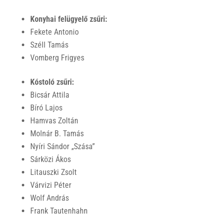
Konyhai felügyelő zsűri:
Fekete Antonio
Széll Tamás
Vomberg Frigyes
Kóstoló zsűri:
Bicsár Attila
Bíró Lajos
Hamvas Zoltán
Molnár B. Tamás
Nyíri Sándor „Szása”
Sárközi Ákos
Litauszki Zsolt
Várvizi Péter
Wolf András
Frank Tautenhahn