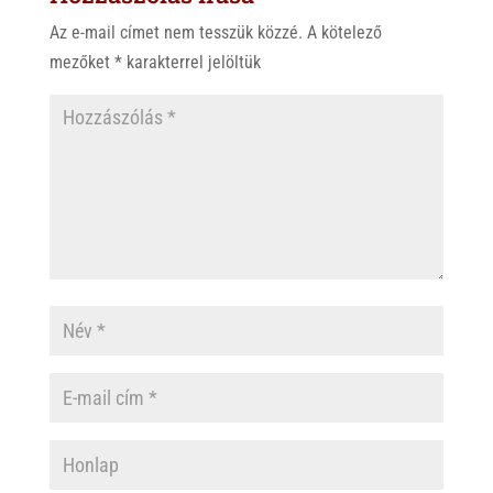
p
o
Az e-mail címet nem tesszük közzé.
A kötelező
p
k
mezőket
*
karakterrel jelöltük