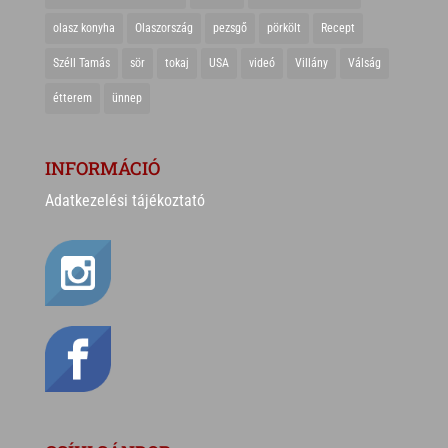
olasz konyha
Olaszország
pezsgő
pörkölt
Recept
Széll Tamás
sör
tokaj
USA
videó
Villány
Válság
étterem
ünnep
INFORMÁCIÓ
Adatkezelési tájékoztató