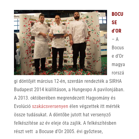
BOCU
SE
d’OR
– A
Bocus
e d’Or
magya
rorszá
gi döntőjét március 12-én, szerdán rendezték a SIRHA
Budapest 2014 kiállításon, a Hungexpo A pavilonjában.
A 2013. októberében megrendezett Hagyomány és
Evolúció
szakácsversenyen
élen végzettek itt mérték
össze tudásukat. A döntőbe jutott hat versenyző
felkészítése az év eleje óta zajlik. A felkészítésben
részt vett a Bocuse d’Or 2005. évi győztese,