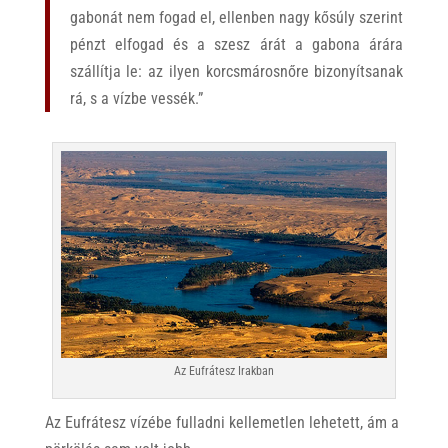
gabonát nem fogad el, ellenben nagy kősúly szerint
pénzt elfogad és a szesz árát a gabona árára
szállítja le: az ilyen korcsmárosnőre bizonyítsanak
rá, s a vízbe vessék.”
Az Eufrátesz Irakban
Az Eufrátesz vízébe fulladni kellemetlen lehetett, ám a