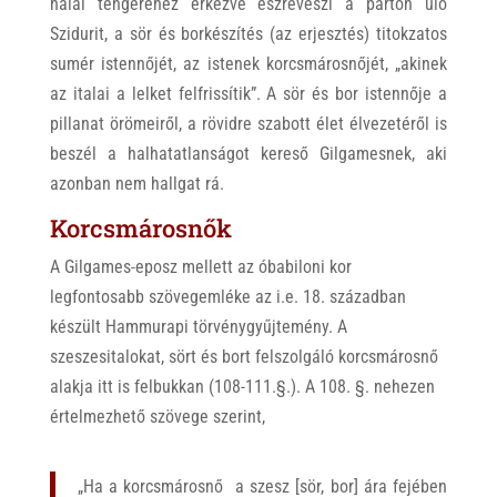
halál tengeréhez érkezve észreveszi a parton ülő
Szidurit, a sör és borkészítés (az erjesztés) titokzatos
sumér istennőjét, az istenek korcsmárosnőjét, „akinek
az italai a lelket felfrissítik”. A sör és bor istennője a
pillanat örömeiről, a rövidre szabott élet élvezetéről is
beszél a halhatatlanságot kereső Gilgamesnek, aki
azonban nem hallgat rá.
Korcsmárosnők
A Gilgames-eposz mellett az óbabiloni kor
legfontosabb szövegemléke az i.e. 18. században
készült Hammurapi törvénygyűjtemény. A
szeszesitalokat, sört és bort felszolgáló korcsmárosnő
alakja itt is felbukkan (108-111.§.). A 108. §. nehezen
értelmezhető szövege szerint,
„Ha a korcsmárosnő a szesz [sör, bor] ára fejében