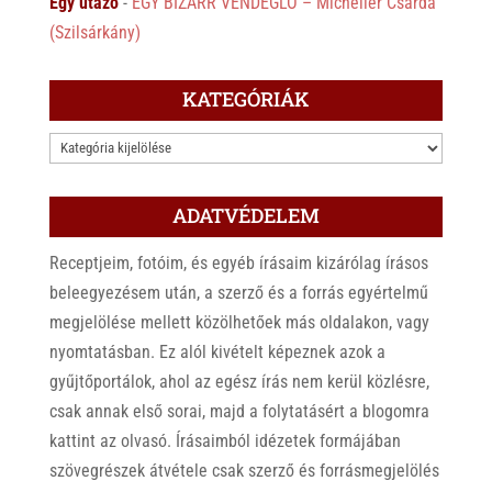
Egy utazó
-
EGY BIZARR VENDÉGLŐ – Micheller Csárda
(Szilsárkány)
KATEGÓRIÁK
KATEGÓRIÁK
ADATVÉDELEM
Receptjeim, fotóim, és egyéb írásaim kizárólag írásos
beleegyezésem után, a szerző és a forrás egyértelmű
megjelölése mellett közölhetőek más oldalakon, vagy
nyomtatásban. Ez alól kivételt képeznek azok a
gyűjtőportálok, ahol az egész írás nem kerül közlésre,
csak annak első sorai, majd a folytatásért a blogomra
kattint az olvasó. Írásaimból idézetek formájában
szövegrészek átvétele csak szerző és forrásmegjelölés