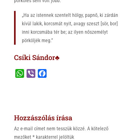
pörkölés sem volt jobb.
„Ha az istennek szentelt hölgy, papnő, ki zárdán
kívül lakik, korcsmát nyit, avagy szeszt [sör, bor]
inni korcsmába tér be; az ilyen nőszemélyt
pörköljék meg.”
Csíki Sándor♣
W
V
F
h
i
a
a
b
c
t
e
e
s
r
b
Hozzászólás írása
A
o
p
o
Az e-mail címet nem tesszük közzé.
A kötelező
p
k
mezőket
*
karakterrel jelöltük