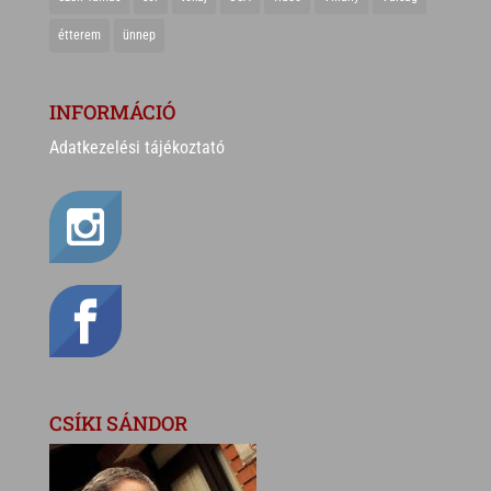
étterem
ünnep
INFORMÁCIÓ
Adatkezelési tájékoztató
CSÍKI SÁNDOR