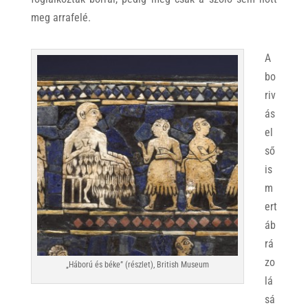
meg arrafelé.
A
bo
riv
ás
el
ső
is
m
ert
áb
rá
zo
„Háború és béke” (részlet), British Museum
lá
sá