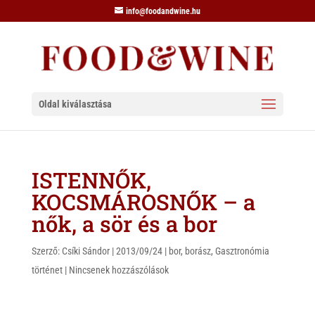
info@foodandwine.hu
Oldal kiválasztása
ISTENNŐK,
KOCSMÁROSNŐK – a
nők, a sör és a bor
Szerző:
Csíki Sándor
|
2013/09/24
|
bor
,
borász
,
Gasztronómia
történet
|
Nincsenek hozzászólások