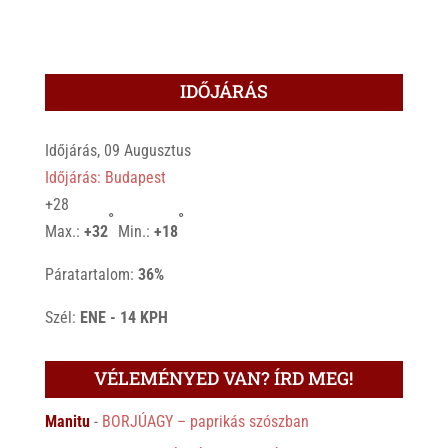
IDŐJÁRÁS
Időjárás, 09 Augusztus
Időjárás: Budapest
+
28
°
°
Max.:
+
32
Min.:
+
18
Páratartalom:
36%
Szél:
ENE - 14 KPH
VÉLEMÉNYED VAN? ÍRD MEG!
Manitu
-
BORJÚAGY – paprikás szószban