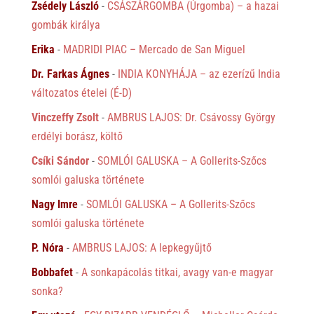
Zsédely László
-
CSÁSZÁRGOMBA (Úrgomba) – a hazai
gombák királya
Erika
-
MADRIDI PIAC – Mercado de San Miguel
Dr. Farkas Ágnes
-
INDIA KONYHÁJA – az ezerízű India
változatos ételei (É-D)
Vinczeffy Zsolt
-
AMBRUS LAJOS: Dr. Csávossy György
erdélyi borász, költő
Csíki Sándor
-
SOMLÓI GALUSKA – A Gollerits-Szőcs
somlói galuska története
Nagy Imre
-
SOMLÓI GALUSKA – A Gollerits-Szőcs
somlói galuska története
P. Nóra
-
AMBRUS LAJOS: A lepkegyűjtő
Bobbafet
-
A sonkapácolás titkai, avagy van-e magyar
sonka?