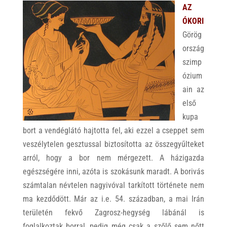
AZ
ÓKORI
Görög
ország
szimp
ózium
ain az
első
kupa
bort a vendéglátó hajtotta fel, aki ezzel a cseppet sem
veszélytelen gesztussal biztosította az összegyűlteket
arról, hogy a bor nem mérgezett. A házigazda
egészségére inni, azóta is szokásunk maradt. A borivás
számtalan névtelen nagyivóval tarkított története nem
ma kezdődött. Már az i.e. 54. században, a mai Irán
területén fekvő Zagrosz-hegység lábánál is
foglalkoztak borral, pedig még csak a szőlő sem nőtt