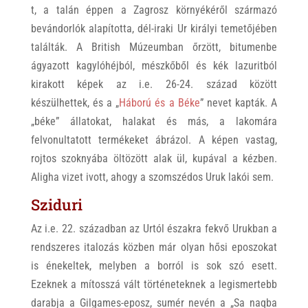
t, a talán éppen a Zagrosz környékéről származó
bevándorlók alapította, dél-iraki Ur királyi temetőjében
találták. A British Múzeumban őrzött, bitumenbe
ágyazott kagylóhéjból, mészkőből és kék lazuritból
kirakott képek az i.e. 26-24. század között
készülhettek, és a „
Háború és a Béke
” nevet kapták. A
„béke” állatokat, halakat és más, a lakomára
felvonultatott termékeket ábrázol. A képen vastag,
rojtos szoknyába öltözött alak ül, kupával a kézben.
Aligha vizet ivott, ahogy a szomszédos Uruk lakói sem.
Sziduri
Az i.e. 22. században az Urtól északra fekvő Urukban a
rendszeres italozás közben már olyan hősi eposzokat
is énekeltek, melyben a borról is sok szó esett.
Ezeknek a mítosszá vált történeteknek a legismertebb
darabja a Gilgames-eposz, sumér nevén a „Sa naqba