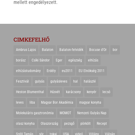
mellett engedélyezett.
CIMKEFELHŐ
Ambrus Lajos
Balaton
Balaton-felvidék
Bocuse d'Or
bor
borász
Csíki Sándor
Eger
egészség
elhízás
elhízástudomány
Erdély
eu2011
EU Elnökség 2011
Fesztivál
gulyás
gulyásleves
hal
halászlé
Heston Blumenthal
Húsvét
karácsony
kenyér
lecsó
leves
liba
Magyar Bor Akadémia
magyar konyha
Molekuláris gasztronómia
MOMOT
Nemzeti Gulyás Nap
olasz konyha
Olaszország
pezsgő
pörkölt
Recept
Széll Tamás
sör
tokaj
USA
videó
Villány
Válság