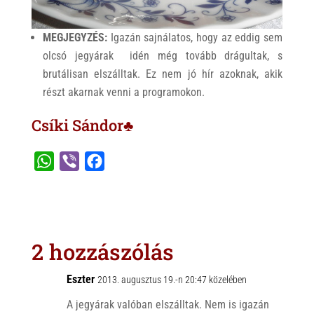
MEGJEGYZÉS:
Igazán sajnálatos, hogy az eddig sem
olcsó jegyárak idén még tovább drágultak, s
brutálisan elszálltak. Ez nem jó hír azoknak, akik
részt akarnak venni a programokon.
Csíki Sándor♣
W
V
F
h
i
a
a
b
c
t
e
e
s
r
b
2 hozzászólás
A
o
p
o
Eszter
2013. augusztus 19.-n 20:47 közelében
p
k
A jegyárak valóban elszálltak. Nem is igazán