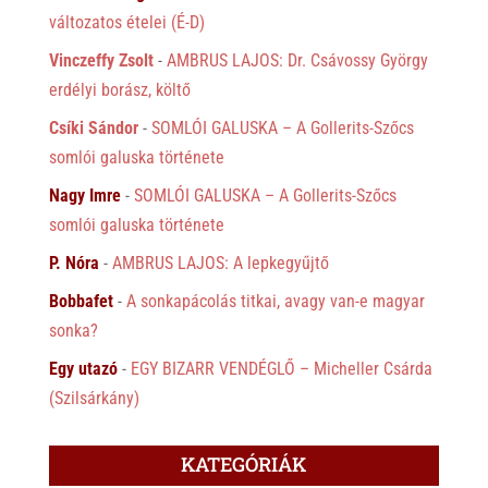
változatos ételei (É-D)
Vinczeffy Zsolt
-
AMBRUS LAJOS: Dr. Csávossy György
erdélyi borász, költő
Csíki Sándor
-
SOMLÓI GALUSKA – A Gollerits-Szőcs
somlói galuska története
Nagy Imre
-
SOMLÓI GALUSKA – A Gollerits-Szőcs
somlói galuska története
P. Nóra
-
AMBRUS LAJOS: A lepkegyűjtő
Bobbafet
-
A sonkapácolás titkai, avagy van-e magyar
sonka?
Egy utazó
-
EGY BIZARR VENDÉGLŐ – Micheller Csárda
(Szilsárkány)
KATEGÓRIÁK