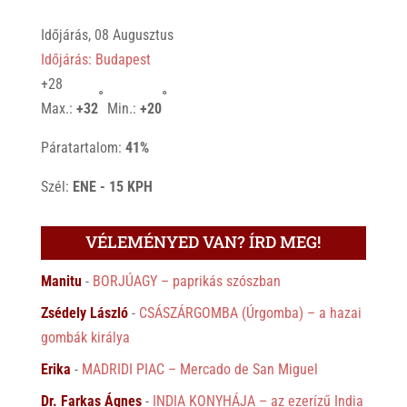
Időjárás, 08 Augusztus
Időjárás: Budapest
+
28
°
°
Max.:
+
32
Min.:
+
20
Páratartalom:
41%
Szél:
ENE - 15 KPH
VÉLEMÉNYED VAN? ÍRD MEG!
Manitu
-
BORJÚAGY – paprikás szószban
Zsédely László
-
CSÁSZÁRGOMBA (Úrgomba) – a hazai
gombák királya
Erika
-
MADRIDI PIAC – Mercado de San Miguel
Dr. Farkas Ágnes
-
INDIA KONYHÁJA – az ezerízű India