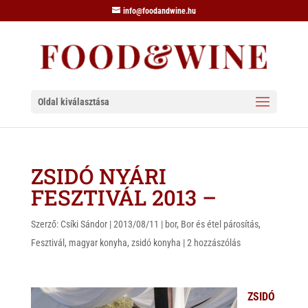
info@foodandwine.hu
Oldal kiválasztása
ZSIDÓ NYÁRI
FESZTIVÁL 2013 –
Szerző:
Csíki Sándor
|
2013/08/11
|
bor
,
Bor és étel párosítás
,
Fesztivál
,
magyar konyha
,
zsidó konyha
|
2 hozzászólás
ZSIDÓ