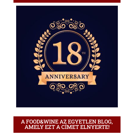
A FOOD&WINE AZ EGYETLEN BLOG,
AMELY EZT A CÍMET ELNYERTE!