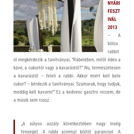
NYÁRI
FESZT
IVÁL
2013
– A
bölcs
rabbit
ól megkérdezik a tanítványai, “Rábelében, mitől édes a
kávé, a cukortól vagy a kavarástól?” Nu, természetesen
a kavarástól – feleli a rabbi. Akkor miért kell bele
cukor? – kérdezik a tanítványai. Szamarak, hogy tudjuk,
meddig kell kavarni!” Ez a kedvenc gasztro viccem, de
a másik sem rossz.
„A súlyos aszály következtében nagy ínség
fenyeget. A rabbi azonnal böjtöt parancsol. A