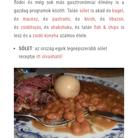
flódni és még sok más gasztronómiai élmény is a
gazdag programok között. Talán
sólet
is akad és
bagel
,
és
macesz
, és
pastrami
, és
knish
, és
libazsír
,
és
zsidótojás
, és
shakshuka
, és talán
fish & chips
is
lesz és a
zsidó konyha
számos étele.
SÓLET
: az ország egyik legnépszerűbb sólet
receptje
itt olvasható!