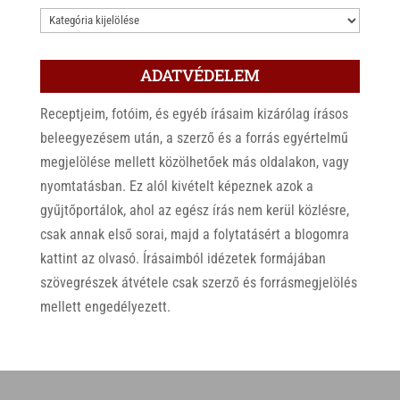
KATEGÓRIÁK
ADATVÉDELEM
Receptjeim, fotóim, és egyéb írásaim kizárólag írásos
beleegyezésem után, a szerző és a forrás egyértelmű
megjelölése mellett közölhetőek más oldalakon, vagy
nyomtatásban. Ez alól kivételt képeznek azok a
gyűjtőportálok, ahol az egész írás nem kerül közlésre,
csak annak első sorai, majd a folytatásért a blogomra
kattint az olvasó. Írásaimból idézetek formájában
szövegrészek átvétele csak szerző és forrásmegjelölés
mellett engedélyezett.