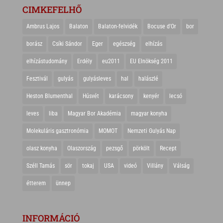
CIMKEFELHŐ
Ambrus Lajos
Balaton
Balaton-felvidék
Bocuse d'Or
bor
borász
Csíki Sándor
Eger
egészség
elhízás
elhízástudomány
Erdély
eu2011
EU Elnökség 2011
Fesztivál
gulyás
gulyásleves
hal
halászlé
Heston Blumenthal
Húsvét
karácsony
kenyér
lecsó
leves
liba
Magyar Bor Akadémia
magyar konyha
Molekuláris gasztronómia
MOMOT
Nemzeti Gulyás Nap
olasz konyha
Olaszország
pezsgő
pörkölt
Recept
Széll Tamás
sör
tokaj
USA
videó
Villány
Válság
étterem
ünnep
INFORMÁCIÓ