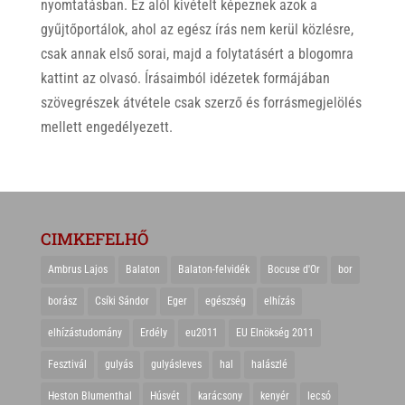
nyomtatásban. Ez alól kivételt képeznek azok a
gyűjtőportálok, ahol az egész írás nem kerül közlésre,
csak annak első sorai, majd a folytatásért a blogomra
kattint az olvasó. Írásaimból idézetek formájában
szövegrészek átvétele csak szerző és forrásmegjelölés
mellett engedélyezett.
CIMKEFELHŐ
Ambrus Lajos
Balaton
Balaton-felvidék
Bocuse d'Or
bor
borász
Csíki Sándor
Eger
egészség
elhízás
elhízástudomány
Erdély
eu2011
EU Elnökség 2011
Fesztivál
gulyás
gulyásleves
hal
halászlé
Heston Blumenthal
Húsvét
karácsony
kenyér
lecsó