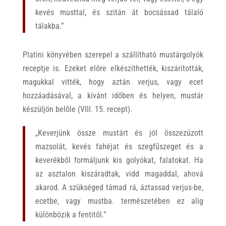
kevés musttal, és szitán át bocsássad tálaló
tálakba.”
Platini könyvében szerepel a szállítható mustárgolyók
receptje is. Ezeket előre elkészíthették, kiszárították,
magukkal vitték, hogy aztán verjus, vagy ecet
hozzáadásával, a kívánt időben és helyen, mustár
készüljön belőle (VIII. 15. recept).
„Keverjünk össze mustárt és jól összezúzott
mazsolát, kevés fahéjat és szegfűszeget és a
keverékből formáljunk kis golyókat, falatokat. Ha
az asztalon kiszáradtak, vidd magaddal, ahová
akarod. A szükséged támad rá, áztassad verjus-be,
ecetbe, vagy mustba. természetében ez alig
különbözik a fentitől.”