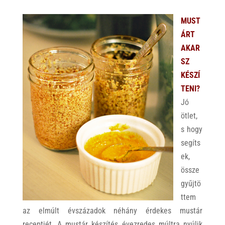
MUST
ÁRT
AKAR
SZ
KÉSZÍ
TENI?
Jó
ötlet,
s hogy
segíts
ek,
össze
gyűjtö
ttem
az elmúlt évszázadok néhány érdekes mustár
receptjét. A mustár készítés évezredes múltra nyúlik