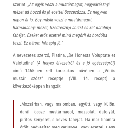
szerint:
„Az egyik veszi a mustármagot, negyedrésznyi
mézet ad hozzá és jó ecettel összezúzza. Ez negyven
napon át jó. Egy másik veszi a mustármagot,
harmadannyi mézet, tizedrésznyi ánizst és két darabnyi
fahéjat. Ezeket erős ecettel mind megőrli és hordóba
teszi. Ez három hónapig jó.”
A nevezetes szerző, Platina, „De Honesta Voluptate et
Valetudine”
(A helyes élvezetről és a jó egészségről)
című 1465-ben kelt korszakos művében a „Vörös
mustár szósz” receptje (VIII. 14. recept) a
következőképpen hangzik:
„Mozsárban, vagy malomban, együtt, vagy külön,
darálj össze mustármagot, mazsolát, datolyát,
pirítós kenyeret, s kevés fahéjat. Ha már finomra
őrölt, nedvesítsd meg verjus-vel, vagy ecettel, s egy