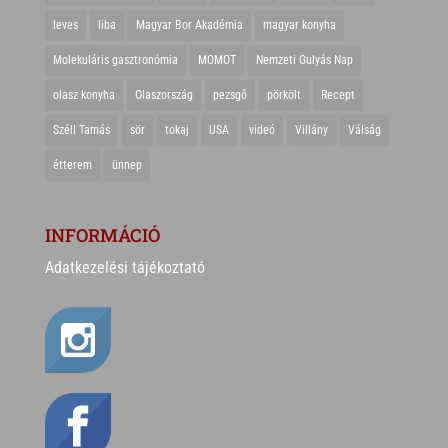
leves
liba
Magyar Bor Akadémia
magyar konyha
Molekuláris gasztronómia
MOMOT
Nemzeti Gulyás Nap
olasz konyha
Olaszország
pezsgő
pörkölt
Recept
Széll Tamás
sör
tokaj
USA
videó
Villány
Válság
étterem
ünnep
INFORMÁCIÓ
Adatkezelési tájékoztató