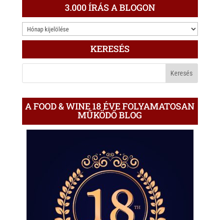
3.000 ÍRÁS A BLOGON
3.000
ÍRÁS
KERESÉS
A
BLOGON
A FOOD & WINE 18 ÉVE FOLYAMATOSAN
MŰKÖDŐ BLOG