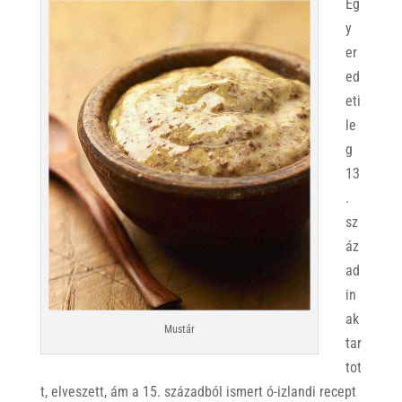
Eg
y
er
ed
eti
le
g
13
.
sz
áz
ad
in
ak
Mustár
tar
tot
t, elveszett, ám a 15. századból ismert ó-izlandi recept