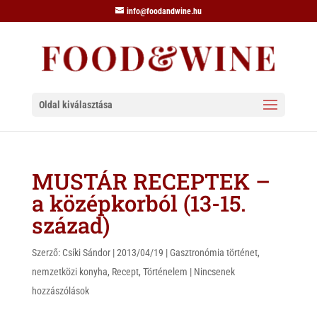
info@foodandwine.hu
Oldal kiválasztása
MUSTÁR RECEPTEK –
a középkorból (13-15.
század)
Szerző:
Csíki Sándor
|
2013/04/19
|
Gasztronómia történet
,
nemzetközi konyha
,
Recept
,
Történelem
|
Nincsenek
hozzászólások