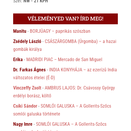
Szél:
NW - 21 KPH
VÉLEMÉNYED VAN? ÍRD MEG!
Manitu
-
BORJÚAGY – paprikás szószban
Zsédely László
-
CSÁSZÁRGOMBA (Úrgomba) – a hazai
gombák királya
Erika
-
MADRIDI PIAC – Mercado de San Miguel
Dr. Farkas Ágnes
-
INDIA KONYHÁJA – az ezerízű India
változatos ételei (É-D)
Vinczeffy Zsolt
-
AMBRUS LAJOS: Dr. Csávossy György
erdélyi borász, költő
Csíki Sándor
-
SOMLÓI GALUSKA – A Gollerits-Szőcs
somlói galuska története
Nagy Imre
-
SOMLÓI GALUSKA – A Gollerits-Szőcs