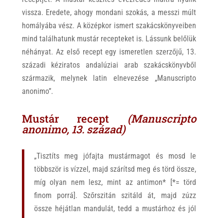
vissza. Eredete, ahogy mondani szokás, a messzi múlt
homályába vész. A középkor ismert szakácskönyveiben
mind találhatunk mustár recepteket is. Lássunk belőlük
néhányat. Az első recept egy ismeretlen szerzőjű, 13.
századi kéziratos andalúziai arab szakácskönyvből
származik, melynek latin elnevezése „Manuscripto
anonimo”.
Mustár recept
(Manuscripto
anonimo, 13. század)
„Tisztíts meg jófajta mustármagot és mosd le
többször is vízzel, majd szárítsd meg és törd össze,
míg olyan nem lesz, mint az antimon* [*= törd
finom porrá]. Szőrszitán szitáld át, majd zúzz
össze héjátlan mandulát, tedd a mustárhoz és jól