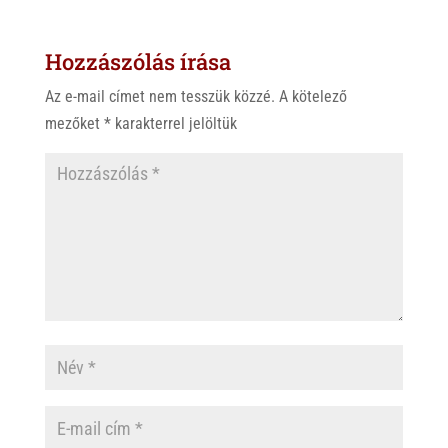
t
e
e
s
r
b
Hozzászólás írása
A
o
p
o
Az e-mail címet nem tesszük közzé.
A kötelező
p
k
mezőket
*
karakterrel jelöltük