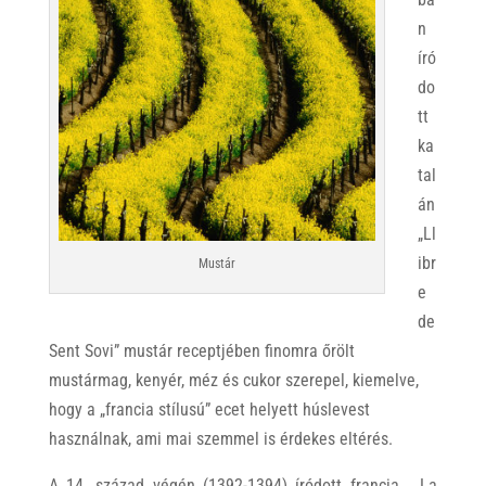
n
író
do
tt
ka
tal
án
„Ll
ibr
Mustár
e
de
Sent Sovi” mustár receptjében finomra őrölt
mustármag, kenyér, méz és cukor szerepel, kiemelve,
hogy a „francia stílusú” ecet helyett húslevest
használnak, ami mai szemmel is érdekes eltérés.
A 14. század végén (1392-1394) íródott francia „La