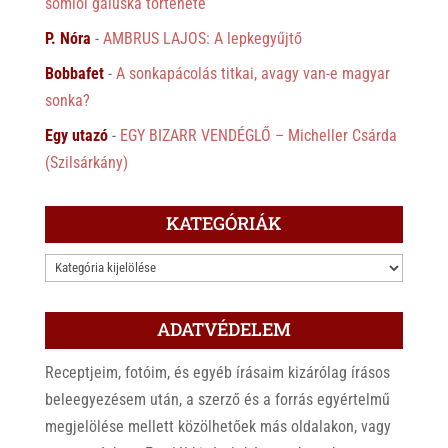
somlói galuska története
P. Nóra
-
AMBRUS LAJOS: A lepkegyűjtő
Bobbafet
-
A sonkapácolás titkai, avagy van-e magyar
sonka?
Egy utazó
-
EGY BIZARR VENDÉGLŐ – Micheller Csárda
(Szilsárkány)
KATEGÓRIÁK
KATEGÓRIÁK
ADATVÉDELEM
Receptjeim, fotóim, és egyéb írásaim kizárólag írásos
beleegyezésem után, a szerző és a forrás egyértelmű
megjelölése mellett közölhetőek más oldalakon, vagy