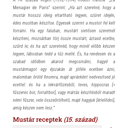
Menagier de Paris” szerint:
„Ha azt szeretné, hogy a
mustár hosszú ideig eltartható legyen, szüret idején,
édes mustban készítse. Egyesek szerint a mustot fel kell
forralni. Ha egy faluban, mustárt sietősen szeretnél
készíteni, mozsárban törj össze mustárt, áztasd ecetbe,
szűrd le; és ha azt szeretnéd, hogy minél előbb készen
legyen, lábosban tedd a tűz mellé. És, ha rendesen és a
szabad idődben akarod megcsinálni, hagyd a
mustármagot egy éjszakán át jóféle ecetben ázni,
malomban őröld finomra, majd apránként nedvesítsed jó
ecettel: és ha a lekvárfőzésből, leves, hippocras [=
fűszeres bor, forraltbor], vagy mártás készítésből maradt
némi fűszer, vele összeőrölhető, majd hagyjuk [érlelődni],
amíg készen nem lesz.”
Mustár receptek
(15. század)