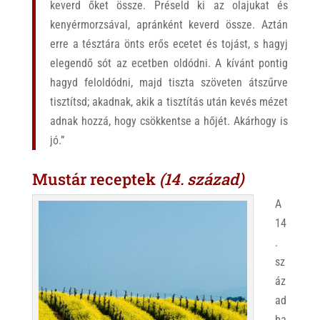
keverd őket össze. Préseld ki az olajukat és
kenyérmorzsával, apránként keverd össze. Aztán
erre a tésztára önts erős ecetet és tojást, s hagyj
elegendő sót az ecetben oldódni. A kívánt pontig
hagyd feloldódni, majd tiszta szöveten átszűrve
tisztítsd; akadnak, akik a tisztítás után kevés mézet
adnak hozzá, hogy csökkentse a hőjét. Akárhogy is
jó.”
Mustár receptek
(14. század)
A
14
.
sz
áz
ad
ba