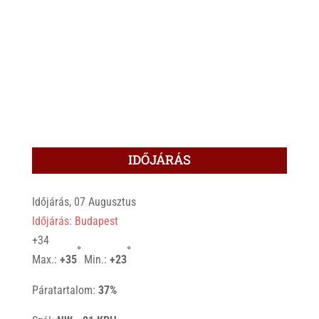
IDŐJÁRÁS
Időjárás, 07 Augusztus
Időjárás: Budapest
+
34
°
°
Max.:
+
35
Min.:
+
23
Páratartalom:
37%