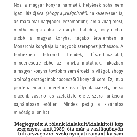
Nos, a magyar konyha harmadik helyének soha nem
igaz illúziójával
(ahogy a „világhírrel”),
ha keservesen is,
de mára már nagyjából leszámoltunk
,
ám a világ most,
mintha mégis abba az irányba haladna, hogy előbb-
utóbb a magyar konyha, tágabb értelemben a
Monarchia konyhája is nagyobb szerephez juthasson. A
fentiekben felsorolt trendek, fűszerhasználat,
mindenesetre ebbe az irányba mutatnak, miközben
a magyar konyha továbbra sem érdekli a világot, ahogy
a térség országainak hasonszőrű konyhái sem. Ez, itt, a
periféria világa: méretünk és súlyunk csekély, belső
piacunk vásárló- és szelektáló ereje, szűrő funkciója
sajnálatosan erőtlen. Mindez pedig a kívánatos
minőség ellen hat.
Megjegyzés:
A rólunk kialakult/kialakított kép
szegényes, amit 1989. óta már a vasfüggönyön
túli országokról szóló nyugati romantika sem