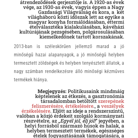
átrendeződések gerjesztője is. A 1920-as évek
vége, az 1930-as évek, vagyis éppen a Nagy
Gazdasági Világválság és kora, a két
világháború közti időszak lett az egyike a
magyar konyha formálódásában, éttermi
ételválasztéka kialakulásában, kávéházi
kultúrájának pezsgésében, polgárosulásában
kiemelkedőnek tartott korszakának.
2013-ban is széleskörűen jellemző marad a jó
minőségű hazai alapanyagok, a jó minőségű helyben
termesztett zöldségek és helyben tenyésztett állatok, a
nagy számban rendelkezésre álló minőségi kézműves
termékek hiánya.
Megjegyzés:
Politikusaink mindmáig
képtelenek az étkezés, a gasztronómia
társadalomban betöltött
szerepének
felismerésére, értékelésére
., a
veszélyek
érzékelésére
. Eljött az ideje a rendszerszintű,
valóban a közjó érdekeit szolgáló kormányzati
részvételre, az „
Egyél jól, élj jól!
” jegyében, a
helyi forrásból származó húsok és halak, a
helyben termesztett termékek, egészséges
ételek fogyasztásának támogatására, a