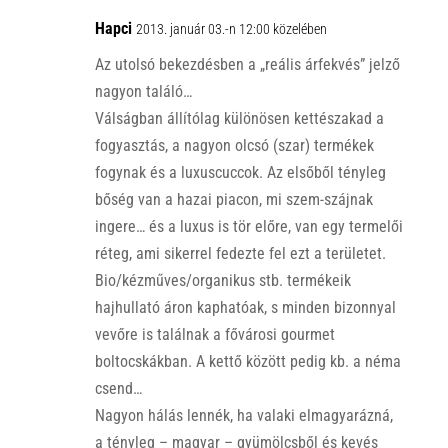
Hapci
2013. január 03.-n 12:00 közelében
Az utolsó bekezdésben a „reális árfekvés” jelző
nagyon találó…
Válságban állítólag különösen kettészakad a
fogyasztás, a nagyon olcsó (szar) termékek
fogynak és a luxuscuccok. Az elsőből tényleg
bőség van a hazai piacon, mi szem-szájnak
ingere… és a luxus is tör előre, van egy termelői
réteg, ami sikerrel fedezte fel ezt a területet.
Bio/kézműves/organikus stb. termékeik
hajhullató áron kaphatóak, s minden bizonnyal
vevőre is találnak a fővárosi gourmet
boltocskákban. A kettő között pedig kb. a néma
csend…
Nagyon hálás lennék, ha valaki elmagyarázná,
a tényleg – magyar – gyümölcsből és kevés