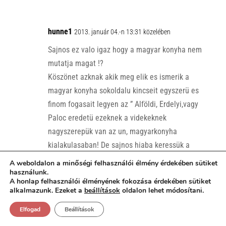
hunne1
2013. január 04.-n 13:31 közelében
Sajnos ez valo igaz hogy a magyar konyha nem
mutatja magat !?
Köszönet azknak akik meg elik es ismerik a
magyar konyha sokoldalu kincseit egyszerü es
finom fogasait legyen az ” Alföldi, Erdelyi,vagy
Paloc eredetü ezeknek a videkeknek
nagyszerepük van az un, magyarkonyha
kialakulasaban! De sajnos hiaba keressük a
hentesnel (ha meg van magyarhentes) vagy a
A weboldalon a minőségi felhasználói élmény érdekében sütiket
boltokban. az ösi termeket mar nem nagyon
használunk.
A honlap felhasználói élményének fokozása érdekében sütiket
lehet ilyet talalni mint „Paloc csülök füstölve
alkalmazunk. Ezeket a
beállítások
oldalon lehet módosítani.
vagy Erdelyi szalonna, vagy alföldi
Elfogad
Beállítások
langoltkolbasz amit kapunk az gyorserlelt