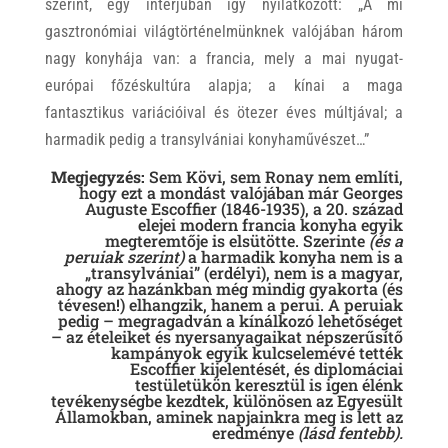
szerint, egy interjúban így nyilatkozott: „A mi
gasztronómiai világtörténelmünknek valójában három
nagy konyhája van: a francia, mely a mai nyugat-
európai főzéskultúra alapja; a kínai a maga
fantasztikus variációival és ötezer éves múltjával; a
harmadik pedig a transylvániai konyhaművészet…”
Megjegyzés:
Sem Kövi, sem Ronay nem említi,
hogy ezt a mondást valójában már Georges
Auguste Escoffier (1846-1935), a 20. század
elejei modern francia konyha egyik
megteremtője is elsütötte. Szerinte
(és a
peruiak szerint)
a harmadik konyha nem is a
„transylvániai” (erdélyi), nem is a magyar,
ahogy az hazánkban még mindig gyakorta (és
tévesen!) elhangzik, hanem a perui. A peruiak
pedig – megragadván a kínálkozó lehetőséget
– az ételeiket és nyersanyagaikat népszerűsítő
kampányok egyik kulcselemévé tették
Escoffier kijelentését, és diplomáciai
testületükön keresztül is igen élénk
tevékenységbe kezdtek, különösen az Egyesült
Államokban, aminek napjainkra meg is lett az
eredménye
(lásd fentebb).