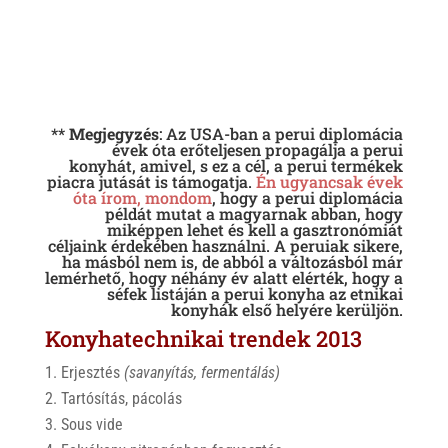
**
Megjegyzés
: Az USA-ban a perui diplomácia
évek óta erőteljesen propagálja a perui
konyhát, amivel, s ez a cél, a perui termékek
piacra jutását is támogatja.
Én ugyancsak évek
óta írom, mondom
, hogy a perui diplomácia
példát mutat a magyarnak abban, hogy
miképpen lehet és kell a gasztronómiát
céljaink érdekében használni. A peruiak sikere,
ha másból nem is, de abból a változásból már
lemérhető, hogy néhány év alatt elérték, hogy a
séfek listáján a perui konyha az etnikai
konyhák első helyére kerüljön.
Konyhatechnikai trendek 2013
Erjesztés
(savanyítás, fermentálás)
Tartósítás, pácolás
Sous vide