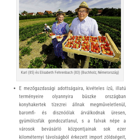
Karl (85) és Elisabeth Fehrenbach (83) (Buchholz, Németország)
E mezőgazdasági adottságaira, kivételes ízű, illatú
terményeire olyannyira büszke országban
konyhakertek tízezrei állnak megműveletlenül,
baromfi- és disznóólak árválkodnak üresen,
gyümölcsfák gondozatlanul, s a falvak népe a
városok bevásárló központjainak sok ezer
kilométernyi távolságból érkezett import zöldségeit,