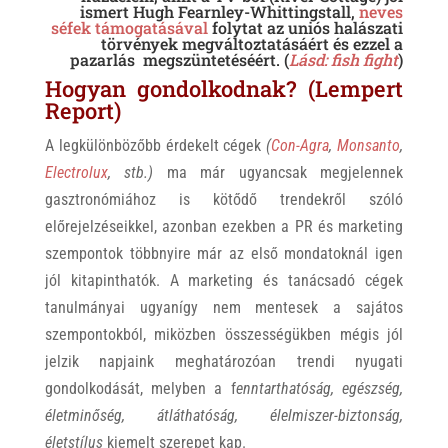
ismert Hugh Fearnley-Whittingstall,
neves
séfek támogatásával
folytat az uniós halászati
törvények megváltoztatásáért és ezzel a
pazarlás megszüntetéséért. (
Lásd: fish fight
)
Hogyan gondolkodnak? (Lempert
Report)
A legkülönbözőbb érdekelt cégek
(
Con-Agra
,
Monsanto
,
Electrolux
, stb.)
ma már ugyancsak megjelennek
gasztronómiához is kötődő trendekről szóló
előrejelzéseikkel, azonban ezekben a PR és marketing
szempontok többnyire már az első mondatoknál igen
jól kitapinthatók. A marketing és tanácsadó cégek
tanulmányai ugyanígy nem mentesek a sajátos
szempontokból, miközben összességükben mégis jól
jelzik napjaink meghatározóan trendi nyugati
gondolkodását, melyben a f
enntarthatóság, egészség,
életminőség, átláthatóság, élelmiszer-biztonság,
életstílus
kiemelt szerepet kap.