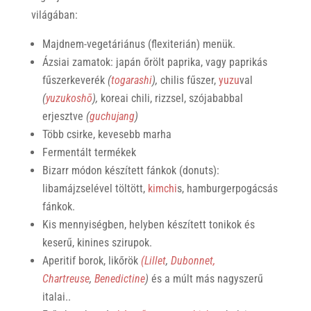
világában:
Majdnem-vegetáriánus (flexiterián) menük.
Ázsiai zamatok: japán őrölt paprika, vagy paprikás
fűszerkeverék
(
togarashi
),
chilis fűszer,
yuzu
val
(
yuzukoshō
),
koreai chili, rizzsel, szójababbal
erjesztve
(
guchujang
)
Több csirke, kevesebb marha
Fermentált termékek
Bizarr módon készített fánkok (donuts):
libamájzselével töltött,
kimchi
s, hamburgerpogácsás
fánkok.
Kis mennyiségben, helyben készített tonikok és
keserű, kinines szirupok.
Aperitif borok, likőrök
(Lillet
,
Dubonnet,
Chartreuse
,
Benedictine
)
és a múlt más nagyszerű
italai.
.