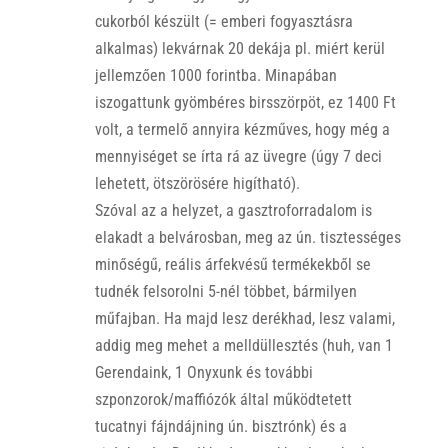
cukorból készült (= emberi fogyasztásra
alkalmas) lekvárnak 20 dekája pl. miért kerül
jellemzően 1000 forintba. Minapában
iszogattunk gyömbéres birsszörpöt, ez 1400 Ft
volt, a termelő annyira kézműves, hogy még a
mennyiséget se írta rá az üvegre (úgy 7 deci
lehetett, ötszörösére higítható).
Szóval az a helyzet, a gasztroforradalom is
elakadt a belvárosban, meg az ún. tisztességes
minőségű, reális árfekvésű termékekből se
tudnék felsorolni 5-nél többet, bármilyen
műfajban. Ha majd lesz derékhad, lesz valami,
addig meg mehet a melldüllesztés (huh, van 1
Gerendaink, 1 Onyxunk és további
szponzorok/maffiózók által működtetett
tucatnyi fájndájning ún. bisztrónk) és a