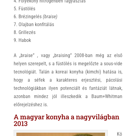
Folyékony nitrogénben fagyasztás
Füstölés
Brézingelés
(braise)
Olajban konfitálás
Grillezés
Habok
A „braise” , vagy „braising” 2008-ban még az első
helyen szerepelt, s a füstölés is megelőzte a sous-vide
tecnológiát. Talán a koreai konyha (kimchi) hatása is,
hogy a séfek a karakteres erjesztési, pácolási
technológiákban ilyen potenciált és fantáziát látnak,
azonban mindez jól illeszkedik a Baum+Whitman
előrejelzéshez is.
A magyar konyha a nagyvilágban
2013
Kö