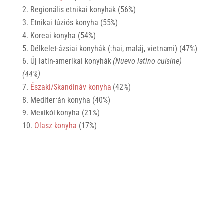
Regionális etnikai konyhák (56%)
Etnikai fúziós konyha (55%)
Koreai konyha (54%)
Délkelet-ázsiai konyhák (thai, maláj, vietnami) (47%)
Új latin-amerikai konyhák
(Nuevo latino cuisine)
(44%)
Északi/Skandináv konyha
(42%)
Mediterrán konyha (40%)
Mexikói konyha (21%)
Olasz konyha
(17%)