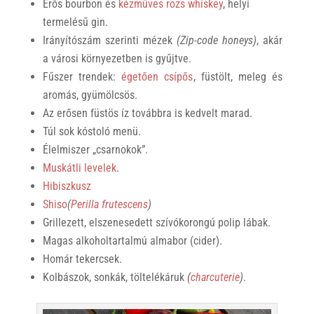
Erős bourbon és
kézműves rozs whiskey
, helyi
termelésű gin.
Irányítószám szerinti mézek
(Zip-code honeys)
, akár
a városi környezetben is gyűjtve.
Fűszer trendek:
égetően csípős
, füstölt, meleg és
aromás, gyümölcsös.
Az erősen füstös íz továbbra is kedvelt marad.
Túl sok kóstoló menü.
Élelmiszer „csarnokok”.
Muskátli levelek
.
Hibiszkusz
Shiso
(
Perilla frutescens
)
Grillezett, elszenesedett szívókorongú polip lábak.
Magas alkoholtartalmú almabor (cider).
Homár tekercsek.
Kolbászok, sonkák, töltelékáruk
(
charcuterie
)
.