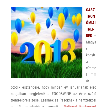
GASZ
TRON
ÓMIAI
TREN
DEK
–
Magya
r
konyh
a
címme
l imm
ár
ötödik esztendeje, hogy minden év januárjának első
napjaiban megjelenik a FOOD&WINE az évre szóló
trend-előrejelzése. Ezeknek az írásoknak a nemzetközi
alapját, leginkább az amerikai
National Restaurant