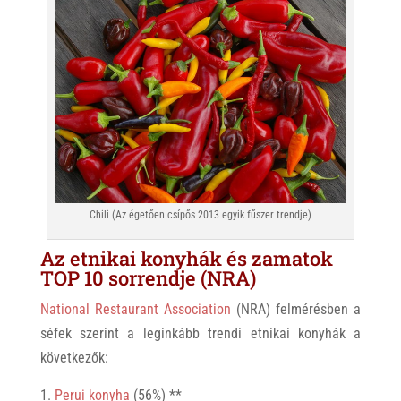
Chili (Az égetően csípős 2013 egyik fűszer trendje)
Az etnikai konyhák és zamatok
TOP 10 sorrendje (NRA)
National Restaurant Association
(NRA) felmérésben a
séfek szerint a leginkább trendi etnikai konyhák a
következők:
Perui konyha
(56%) **