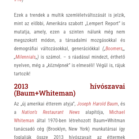
Ezek a trendek a multik szemléletváltozását is jelzik,
mint az előbbi, Amerikára szabott „Lempert Report” is
mutatja, amely, ezen a szinten nálunk még nem
megszokott módon, a társadalmi mozgásokkal és
demográfiai változásokkal, generációkkal
(„
Boomers
„,
„
Milennials
„)
is számol. – s ráadásul mindezt, érthető
nyelven, még a „
köznépnek
” is elmeséli! Végül is, rájuk
tartozik!
2013 hívószavai
(Baum+Whiteman)
Az „új amerikai étterem atyja”,
Joseph Harold Baum
, és
a
Nation’s Restaurant News
alapítója,
Michael
Whiteman
által 1970-ben létrehozott Baum+Whitman
tanácsadó cég (Brooklyn, New York) munkatársai így
foglalják össze 2013 hívószavait az éttermek