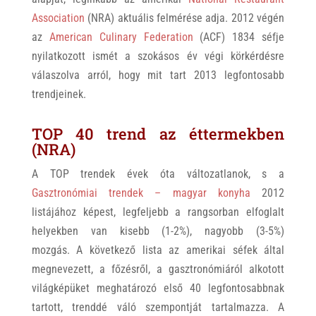
Association
(NRA) aktuális felmérése adja. 2012 végén
az
American Culinary Federation
(ACF) 1834 séfje
nyilatkozott ismét a szokásos év végi körkérdésre
válaszolva arról, hogy mit tart 2013 legfontosabb
trendjeinek.
TOP 40 trend az éttermekben
(NRA)
A TOP trendek évek óta változatlanok, s a
Gasztronómiai trendek – magyar konyha
2012
listájához képest, legfeljebb a rangsorban elfoglalt
helyekben van kisebb (1-2%), nagyobb (3-5%)
mozgás. A következő lista az amerikai séfek által
megnevezett, a főzésről, a gasztronómiáról alkotott
világképüket meghatározó első 40 legfontosabbnak
tartott, trenddé váló szempontját tartalmazza. A