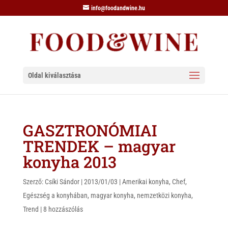
info@foodandwine.hu
Oldal kiválasztása
GASZTRONÓMIAI
TRENDEK – magyar
konyha 2013
Szerző:
Csíki Sándor
|
2013/01/03
|
Amerikai konyha
,
Chef
,
Egészség a konyhában
,
magyar konyha
,
nemzetközi konyha
,
Trend
|
8 hozzászólás