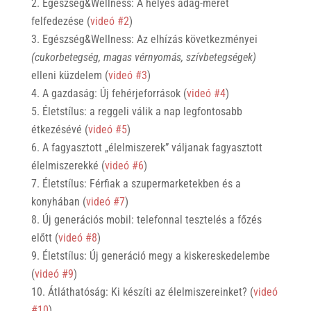
Egészség&Wellness: A helyes adag-méret
felfedezése (
videó #2
)
Egészség&Wellness: Az elhízás következményei
(cukorbetegség, magas vérnyomás, szívbetegségek)
elleni küzdelem (
videó #3
)
A gazdaság: Új fehérjeforrások (
videó #4
)
Életstílus: a reggeli válik a nap legfontosabb
étkezésévé (
videó #5
)
A fagyasztott „élelmiszerek” váljanak fagyasztott
élelmiszerekké (
videó #6
)
Életstílus: Férfiak a szupermarketekben és a
konyhában (
videó #7
)
Új generációs mobil: telefonnal tesztelés a főzés
előtt (
videó #8
)
Életstílus: Új generáció megy a kiskereskedelembe
(
videó #9
)
Átláthatóság: Ki készíti az élelmiszereinket? (
videó
#10
)