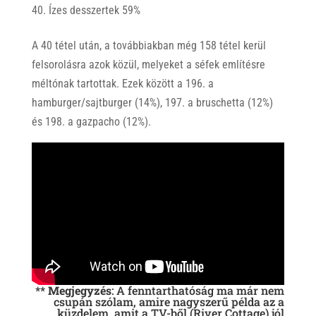
Ízes desszertek 59%
A 40 tétel után, a továbbiakban még 158 tétel kerül
felsorolásra azok közül, melyeket a séfek említésre
méltónak tartottak. Ezek között a 196. a
hamburger/sajtburger (14%), 197. a bruschetta (12%)
és 198. a gazpacho (12%).
**
Megjegyzés
: A fenntarthatóság ma már nem
csupán szólam, amire nagyszerű példa az a
küzdelem, amit a TV-ből (River Cottage) jól