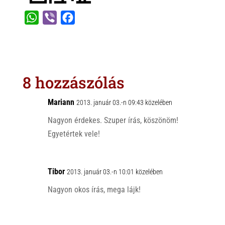
W
V
F
h
i
a
a
b
c
t
e
e
s
r
b
8 hozzászólás
A
o
p
o
Mariann
2013. január 03.-n 09:43 közelében
p
k
Nagyon érdekes. Szuper írás, köszönöm!
Egyetértek vele!
Tibor
2013. január 03.-n 10:01 közelében
Nagyon okos írás, mega lájk!