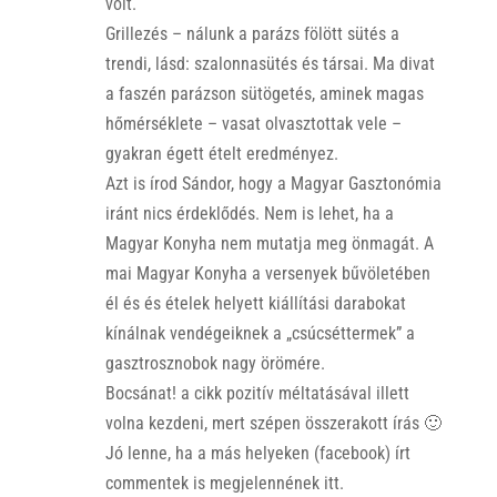
volt.
Grillezés – nálunk a parázs fölött sütés a
trendi, lásd: szalonnasütés és társai. Ma divat
a faszén parázson sütögetés, aminek magas
hőmérséklete – vasat olvasztottak vele –
gyakran égett ételt eredményez.
Azt is írod Sándor, hogy a Magyar Gasztonómia
iránt nics érdeklődés. Nem is lehet, ha a
Magyar Konyha nem mutatja meg önmagát. A
mai Magyar Konyha a versenyek bűvöletében
él és és ételek helyett kiállítási darabokat
kínálnak vendégeiknek a „csúcséttermek” a
gasztrosznobok nagy örömére.
Bocsánat! a cikk pozitív méltatásával illett
volna kezdeni, mert szépen összerakott írás 🙂
Jó lenne, ha a más helyeken (facebook) írt
commentek is megjelennének itt.