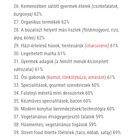
Kemencében sütött gyermek ételek
(csirkefalatok,
burgonya)
62%
Organikus termékek 62%
A búzaliszt helyett más lisztek
(földimogyoró, rizs,
árpa, köles)
62%
Házi-érlelésű húsok, hentesárúk
(
charcuterie
) 61%
Legeltetett marha 61%
Gyermek adagok
(a felnőtt menük kicsinyített
változatai)
61%
Ősi gabonák (
kamut
,
tönkölybúza
,
amaránt
) 61%
Specialitások, gourmet szendvicsek 60%
Falatnyi méretű mini desszertek 60%
Kézműves specialitások, bacon 60%
Modern konyhai berendezések/technológia 60%
Vegetáriánus étvágygerjesztő falatok 59%
Húsmentes, vegetáriánus fogások 59%
Street-food ihlette főételek
(taco, kebab, satay)
69%