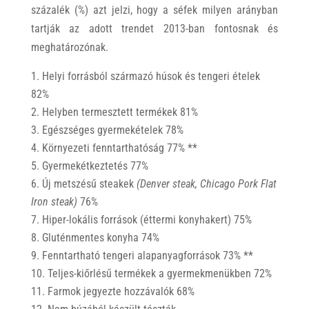
százalék (%) azt jelzi, hogy a séfek milyen arányban
tartják az adott trendet 2013-ban fontosnak és
meghatározónak.
Helyi forrásból származó húsok és tengeri ételek
82%
Helyben termesztett termékek 81%
Egészséges gyermekételek 78%
Környezeti fenntarthatóság 77% **
Gyermekétkeztetés 77%
Új metszésű steakek
(Denver steak, Chicago Pork Flat
Iron steak)
76%
Hiper-lokális források (éttermi konyhakert) 75%
Gluténmentes konyha 74%
Fenntartható tengeri alapanyagforrások 73% **
Teljes-kiőrlésű termékek a gyermekmenükben 72%
Farmok jegyezte hozzávalók 68%