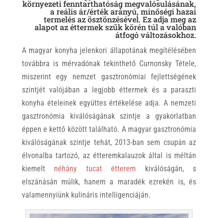
környezeti fenntarthatóság megvalósulásának,
a reális ár/érték arányú, minőségi hazai
termelés az ösztönzésével. Ez adja meg az
alapot az éttermek szűk körén túl a valóban
átfogó változásokhoz.
A magyar konyha jelenkori állapotának megítélésében
továbbra is mérvadónak tekinthető Curnonsky Tétele,
miszerint egy nemzet gasztronómiai fejlettségének
szintjét valójában a legjobb éttermek és a paraszti
konyha ételeinek együttes értékelése adja. A nemzeti
gasztronómia kiválóságának szintje a gyakorlatban
éppen e kettő között található. A magyar gasztronómia
kiválóságának szintje tehát, 2013-ban sem csupán az
élvonalba tartozó, az étteremkalauzok által is méltán
kiemelt
néhány tucat étterem
kiválóságán, s
elszánásán múlik, hanem a maradék ezrekén is, és
valamennyiünk kulináris intelligenciáján.