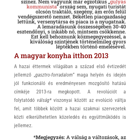
színez. Nem vagyunk már egzotikus „
gulyás
kommunista
” ország sem, nyugati turistát
olcsón traktáló, szegény, ám erőn felül
vendégszerető nemzet. Békétlen piacgazdaság
lettünk, versenytársa és piaca is a nyugatnak.
A lemaradásunk összességében 30-40
esztendőnyi, s inkább nő, mintsem csökkenne.
Ezt kell behoznunk közmegegyezéssel, a
kiválóság szintjének történelmileg gyors
léptékben történő emelésével.
A magyar konyha itthon 2013
A hazai éttermek világában a század első évtizedét
jellemző „
gasztro-forradalom
” maga helyén és idején
jól funkcionáló és eredményesen mozgósító hatású
címkéje 2013-ra megkopott. A revolúciót a
folytatódó
válság*
viszonyai között az evolúció váltja
fel, amit többek között a hazai szakmai szervezetek
közti elkerülhetetlen közeledés és együttműködés is
jellemez.
*Megjegyzés:
A válság a változások, az