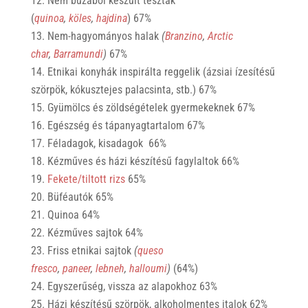
Nem búzából készült tészták
(
quinoa
,
köles
,
hajdina
) 67%
Nem-hagyományos halak
(
Branzino
,
Arctic
char
,
Barramundi
)
67%
Etnikai konyhák inspirálta reggelik (ázsiai ízesítésű
szörpök, kókusztejes palacsinta, stb.) 67%
Gyümölcs és zöldségételek gyermekeknek 67%
Egészség és tápanyagtartalom 67%
Féladagok, kisadagok 66%
Kézműves és házi készítésű fagylaltok 66%
Fekete/tiltott rizs
65%
Büféautók 65%
Quinoa 64%
Kézműves sajtok 64%
Friss etnikai sajtok
(
queso
fresco
,
paneer
,
lebneh
,
halloumi
)
(64%)
Egyszerűség, vissza az alapokhoz 63%
Házi készítésű szörpök, alkoholmentes italok 62%