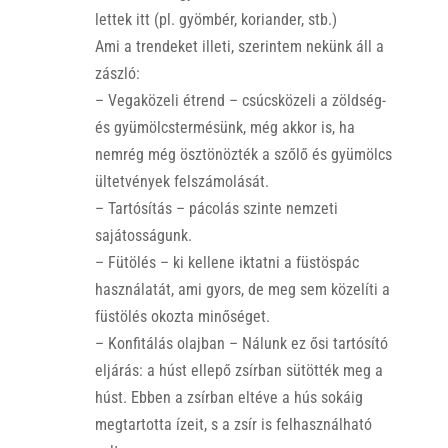
lettek itt (pl. gyömbér, koriander, stb.)
Ami a trendeket illeti, szerintem nekünk áll a
zászló:
– Vegaközeli étrend – csúcsközeli a zöldség-
és gyümölcstermésünk, még akkor is, ha
nemrég még ösztönözték a szőlő és gyümölcs
ültetvények felszámolását.
– Tartósítás – pácolás szinte nemzeti
sajátosságunk.
– Fütölés – ki kellene iktatni a füstöspác
használatát, ami gyors, de meg sem közelíti a
füstölés okozta minőséget.
– Konfitálás olajban – Nálunk ez ősi tartósító
eljárás: a húst ellepő zsírban sütötték meg a
húst. Ebben a zsírban eltéve a hús sokáig
megtartotta ízeit, s a zsír is felhasználható