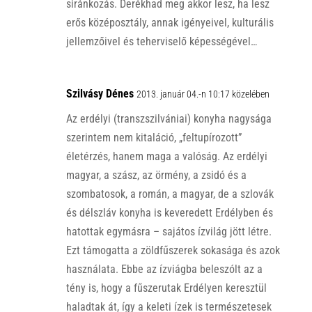
siránkozás. Derékhad meg akkor lesz, ha lesz
erős középosztály, annak igényeivel, kulturális
jellemzőivel és teherviselő képességével…
Szilvásy Dénes
2013. január 04.-n 10:17 közelében
Az erdélyi (transzszilvániai) konyha nagysága
szerintem nem kitaláció, „feltupírozott”
életérzés, hanem maga a valóság. Az erdélyi
magyar, a szász, az örmény, a zsidó és a
szombatosok, a román, a magyar, de a szlovák
és délszláv konyha is keveredett Erdélyben és
hatottak egymásra – sajátos ízvilág jött létre.
Ezt támogatta a zöldfűszerek sokasága és azok
használata. Ebbe az ízviágba beleszólt az a
tény is, hogy a fűszerutak Erdélyen keresztül
haladtak át, így a keleti ízek is természetesek