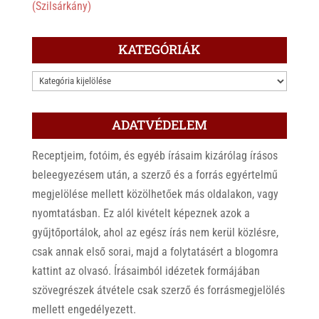
(Szilsárkány)
KATEGÓRIÁK
KATEGÓRIÁK
ADATVÉDELEM
Receptjeim, fotóim, és egyéb írásaim kizárólag írásos
beleegyezésem után, a szerző és a forrás egyértelmű
megjelölése mellett közölhetőek más oldalakon, vagy
nyomtatásban. Ez alól kivételt képeznek azok a
gyűjtőportálok, ahol az egész írás nem kerül közlésre,
csak annak első sorai, majd a folytatásért a blogomra
kattint az olvasó. Írásaimból idézetek formájában
szövegrészek átvétele csak szerző és forrásmegjelölés
mellett engedélyezett.