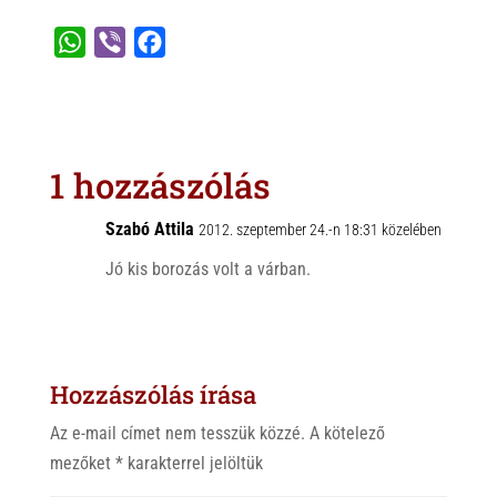
W
V
F
h
i
a
a
b
c
t
e
e
s
r
b
1 hozzászólás
A
o
p
o
Szabó Attila
2012. szeptember 24.-n 18:31 közelében
p
k
Jó kis borozás volt a várban.
Hozzászólás írása
Az e-mail címet nem tesszük közzé.
A kötelező
mezőket
*
karakterrel jelöltük