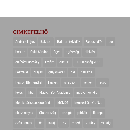
CIMKEFELHŐ
Ambrus Lajos
Balaton
Balaton-felvidék
Bocuse d'Or
bor
borász
Csíki Sándor
Eger
egészség
elhízás
elhízástudomány
Erdély
eu2011
EU Elnökség 2011
Fesztivál
gulyás
gulyásleves
hal
halászlé
Heston Blumenthal
Húsvét
karácsony
kenyér
lecsó
leves
liba
Magyar Bor Akadémia
magyar konyha
Molekuláris gasztronómia
MOMOT
Nemzeti Gulyás Nap
olasz konyha
Olaszország
pezsgő
pörkölt
Recept
Széll Tamás
sör
tokaj
USA
videó
Villány
Válság