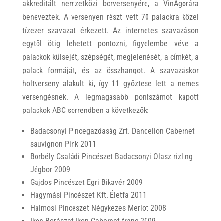
akkreditált nemzetközi borversenyére, a VinAgorára
beneveztek. A versenyen részt vett 70 palackra közel
tízezer szavazat érkezett.
Az internetes szavazáson
egytől ötig lehetett pontozni, figyelembe véve a
palackok külsejét, szépségét, megjelenését, a címkét, a
palack formáját, és az összhangot. A szavazáskor
holtverseny alakult ki, így 11 győztese lett a nemes
versengésnek. A legmagasabb pontszámot kapott
palackok ABC sorrendben a következők:
Badacsonyi Pincegazdaság Zrt. Dandelion Cabernet
sauvignon Pink 2011
Borbély Családi Pincészet Badacsonyi Olasz rizling
Jégbor 2009
Gajdos Pincészet Egri Bikavér 2009
Hagymási Pincészet Kft. Életfa 2011
Halmosi Pincészet Négykezes Merlot 2008
Ikon Borászat Ikon Cabernet franc 2009