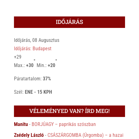
IDŐJÁRÁS
Időjárás, 08 Augusztus
Időjárás: Budapest
+
29
°
°
Max.:
+
30
Min.:
+
20
Páratartalom:
37%
Szél:
ENE - 15 KPH
VÉLEMÉNYED VAN? ÍRD MEG!
Manitu
-
BORJÚAGY – paprikás szószban
Zsédely László
-
CSÁSZÁRGOMBA (Úrgomba) – a hazai