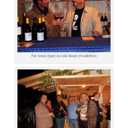
Pók Tamás (Eger) és Csíki Sándor (Food&Wine)