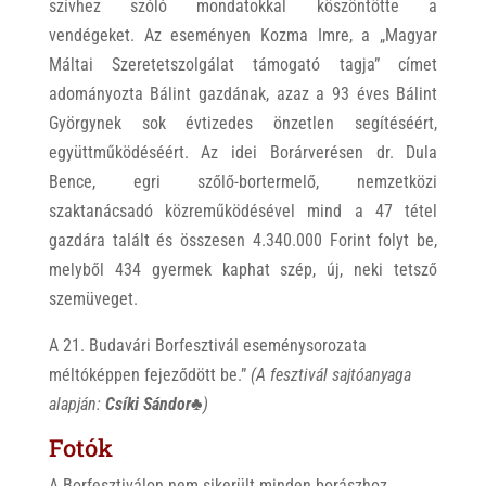
szívhez szóló mondatokkal köszöntötte a
vendégeket. Az eseményen Kozma Imre, a „Magyar
Máltai Szeretetszolgálat támogató tagja” címet
adományozta Bálint gazdának, azaz a 93 éves Bálint
Györgynek sok évtizedes önzetlen segítéséért,
együttműködéséért. Az idei Borárverésen dr. Dula
Bence, egri szőlő-bortermelő, nemzetközi
szaktanácsadó közreműködésével mind a 47 tétel
gazdára talált és összesen 4.340.000 Forint folyt be,
melyből 434 gyermek kaphat szép, új, neki tetsző
szemüveget.
A 21. Budavári Borfesztivál eseménysorozata
méltóképpen fejeződött be.”
(A fesztivál sajtóanyaga
alapján:
Csíki Sándor♣
)
Fotók
A Borfesztiválon nem sikerült minden borászhoz