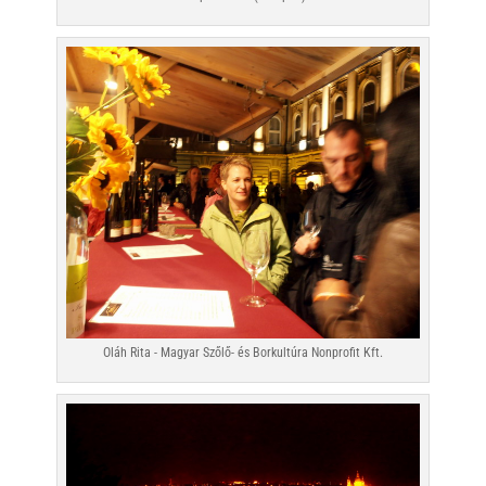
Oláh Rita - Magyar Szőlő- és Borkultúra Nonprofit Kft.