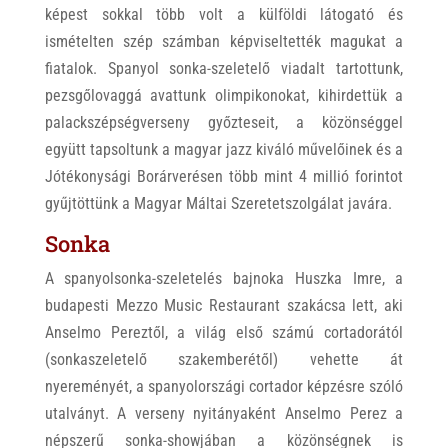
képest sokkal több volt a külföldi látogató és
ismételten szép számban képviseltették magukat a
fiatalok. Spanyol sonka-szeletelő viadalt tartottunk,
pezsgőlovaggá avattunk olimpikonokat, kihirdettük a
palackszépségverseny győzteseit, a közönséggel
együtt tapsoltunk a magyar jazz kiváló művelőinek és a
Jótékonysági Borárverésen több mint 4 millió forintot
gyűjtöttünk a Magyar Máltai Szeretetszolgálat javára.
Sonka
A spanyolsonka-szeletelés bajnoka Huszka Imre, a
budapesti Mezzo Music Restaurant szakácsa lett, aki
Anselmo Pereztől, a világ első számú cortadorától
(sonkaszeletelő szakemberétől) vehette át
nyereményét, a spanyolországi cortador képzésre szóló
utalványt. A verseny nyitányaként Anselmo Perez a
népszerű sonka-showjában a közönségnek is