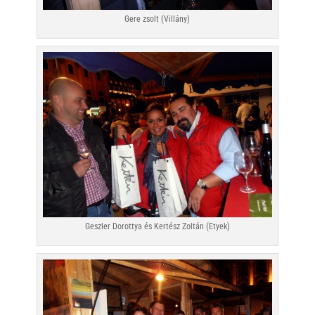
Gere zsolt (Villány)
Geszler Dorottya és Kertész Zoltán (Etyek)