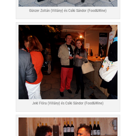
Günzer Zoltán (Villány) és Csíki Sándor (Food&Wine)
Jekl Flóra (Villány) és Csíki Sándor (Food&Wine)