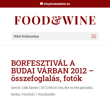
info@foodandwine.hu
Oldal kiválasztása
BORFESZTIVÁL A
BUDAI VÁRBAN 2012 –
összefoglalás, fotók
Szerző:
Csíki Sándor
|
2012/09/24
|
bor
,
Bor és étel párosítás
,
borász
,
Fesztivál
|
1 hozzászólás