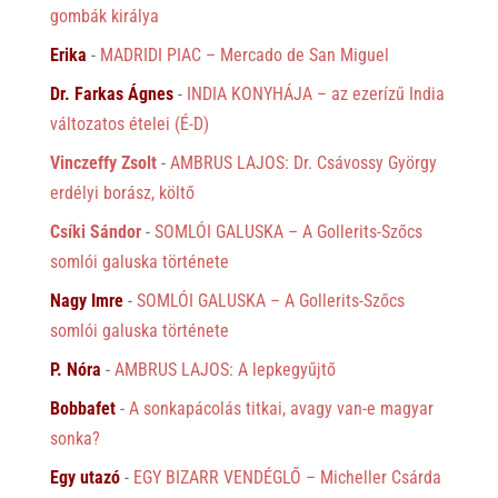
gombák királya
Erika
-
MADRIDI PIAC – Mercado de San Miguel
Dr. Farkas Ágnes
-
INDIA KONYHÁJA – az ezerízű India
változatos ételei (É-D)
Vinczeffy Zsolt
-
AMBRUS LAJOS: Dr. Csávossy György
erdélyi borász, költő
Csíki Sándor
-
SOMLÓI GALUSKA – A Gollerits-Szőcs
somlói galuska története
Nagy Imre
-
SOMLÓI GALUSKA – A Gollerits-Szőcs
somlói galuska története
P. Nóra
-
AMBRUS LAJOS: A lepkegyűjtő
Bobbafet
-
A sonkapácolás titkai, avagy van-e magyar
sonka?
Egy utazó
-
EGY BIZARR VENDÉGLŐ – Micheller Csárda