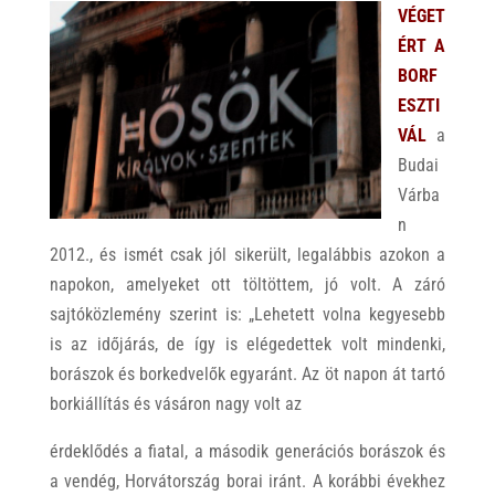
VÉGET
ÉRT A
BORF
ESZTI
VÁL
a
Budai
Várba
n
2012., és ismét csak jól sikerült, legalábbis azokon a
napokon, amelyeket ott töltöttem, jó volt. A záró
sajtóközlemény szerint is: „Lehetett volna kegyesebb
is az időjárás, de így is elégedettek volt mindenki,
borászok és borkedvelők egyaránt. Az öt napon át tartó
borkiállítás és vásáron nagy volt az
érdeklődés a fiatal, a második generációs borászok és
a vendég, Horvátország borai iránt. A korábbi évekhez