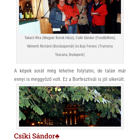
Takaró Rita (Magyar Borok Háza), Csíki Sándor (Food&Wine),
Németh Richárd (Borászportál) és Baji Ferenc (Trattoria
Toscana, Budapest)
A képek sorát még lehetne folytatni, de talán már
ennyi is meggyőző volt. Ez a Borfesztivál is jól sikerült.
Csíki Sándor♣