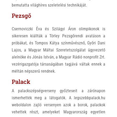
bemutatta világhíres szeletelési technikáját.
Pezsgő
Csernoviczki Éva és Szilágyi Áron olimpikonok is
sikeresen kiállták a Törley Pezsgőrendi avatáson a
próbákat, és Tompos Kátya színművésznő, Győri Dani
Lajos, a Magyar Máltai Szeretetszolgálat ügyvezető
alelnöke és Jónás István, a Magyar Rádió nonprofit Zrt.
vezérigazgatója társaságában tagjává váltak ennek a
méltán népszerű rendnek.
Palack
A palackszépségverseny győzteseit a zárónapon
ismerhették meg a látogatók. A legszebbpalack.hu
weboldalon zajló versenyen azok a borok, palackok
vehettek részt, amelyeket Magyarország egyetlen