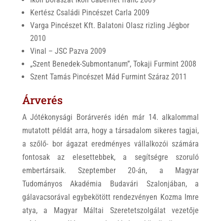
Kertész Családi Pincészet Carla 2009
Varga Pincészet Kft. Balatoni Olasz rizling Jégbor
2010
Vinal – JSC Pazva 2009
„Szent Benedek-Submontanum”, Tokaji Furmint 2008
Szent Tamás Pincészet Mád Furmint Száraz 2011
Árverés
A Jótékonysági Borárverés idén már 14. alkalommal
mutatott példát arra, hogy a társadalom sikeres tagjai,
a szőlő- bor ágazat eredményes vállalkozói számára
fontosak az elesettebbek, a segítségre szoruló
embertársaik. Szeptember 20-án, a Magyar
Tudományos Akadémia Budavári Szalonjában, a
gálavacsorával egybekötött rendezvényen Kozma Imre
atya, a Magyar Máltai Szeretetszolgálat vezetője