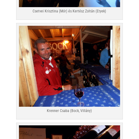
Csetvei Krisztina (Mór) és Kertész Zoltán (Etyek)
Krenner Csaba (Bock, Villány)