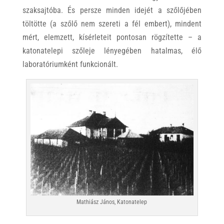
szaksajtóba. És persze minden idejét a szőlőjében
töltötte (a szőlő nem szereti a fél embert), mindent
mért, elemzett, kísérleteit pontosan rögzítette – a
katonatelepi szőleje lényegében hatalmas, élő
laboratóriumként funkcionált.
Mathiász János, Katonatelep