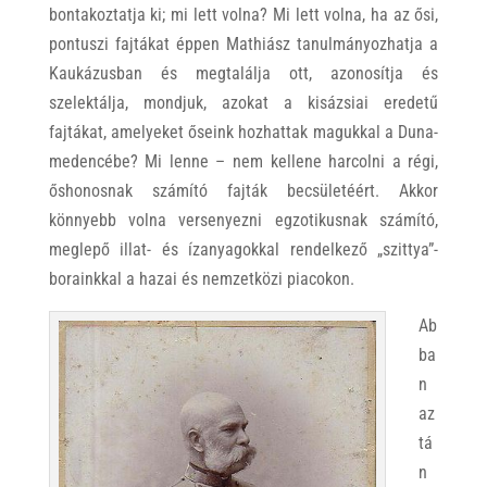
bontakoztatja ki; mi lett volna? Mi lett volna, ha az ősi,
pontuszi fajtákat éppen Mathiász tanulmányozhatja a
Kaukázusban és megtalálja ott, azonosítja és
szelektálja, mondjuk, azokat a kisázsiai eredetű
fajtákat, amelyeket őseink hozhattak magukkal a Duna-
medencébe? Mi lenne – nem kellene harcolni a régi,
őshonosnak számító fajták becsületéért. Akkor
könnyebb volna versenyezni egzotikusnak számító,
meglepő illat- és ízanyagokkal rendelkező „szittya”-
borainkkal a hazai és nemzetközi piacokon.
Ab
ba
n
az
tá
n