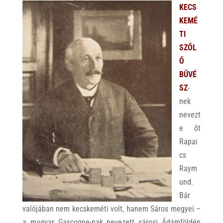
KECS
KEMÉ
TI
SZŐL
Ő
BŰVÉ
SZ
-
nek
nevezt
e őt
Rapai
cs
Raym
und.
Bár
valójában nem kecskeméti volt, hanem Sáros megyei –
a magyar Gascogne-nak nevezett sárosi Ádámföldén