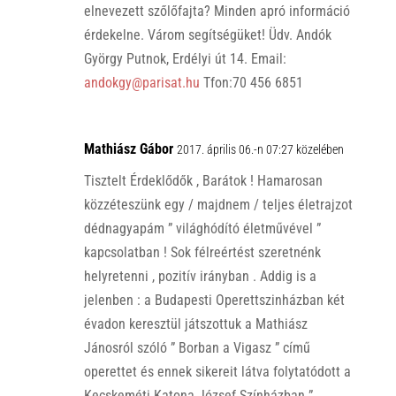
elnevezett szőlőfajta? Minden apró információ
érdekelne. Várom segítségüket! Üdv. Andók
György Putnok, Erdélyi út 14. Email:
andokgy@parisat.hu
Tfon:70 456 6851
Mathiász Gábor
2017. április 06.-n 07:27 közelében
Tisztelt Érdeklődők , Barátok ! Hamarosan
közzéteszünk egy / majdnem / teljes életrajzot
dédnagyapám ” világhódító életművével ”
kapcsolatban ! Sok félreértést szeretnénk
helyretenni , pozitív irányban . Addig is a
jelenben : a Budapesti Operettszinházban két
évadon keresztül játszottuk a Mathiász
Jánosról szóló ” Borban a Vigasz ” című
operettet és ennek sikereit látva folytatódott a
Kecskeméti Katona József Színházban ”