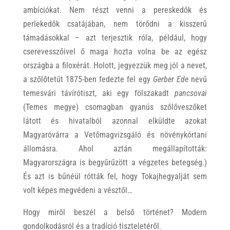
ambíciókat. Nem részt venni a pereskedők és
perlekedők csatájában, nem törődni a kisszerű
támadásokkal – azt terjesztik róla, például, hogy
cserevesszőivel ő maga hozta volna be az egész
országba a filoxérát. Holott, jegyezzük meg jól a nevet,
a szőlőtetűt 1875-ben fedezte fel egy
Gerber Ede
nevű
temesvári távírótiszt, aki egy fölszakadt
pancsovai
(Temes megye) csomagban gyanús szőlőveszőket
látott és hivatalból azonnal elküldte azokat
Magyaróvárra a Vetőmagvizsgáló és növénykórtani
állomásra. Ahol aztán megállapították:
Magyarországra is begyűrűzött a végzetes betegség.)
És azt is bűnéül rótták fel, hogy Tokajhegyalját sem
volt képes megvédeni a vésztől…
Hogy miről beszél a belső történet? Modern
gondolkodásról és a tradíció tiszteletéről.