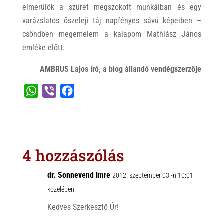
elmerülök a szüret megszokott munkáiban és egy
varázslatos őszeleji táj napfényes sávú képeiben –
csöndben megemelem a kalapom Mathiász János
emléke előtt.
AMBRUS Lajos író, a blog állandó vendégszerzője
W
V
F
h
i
a
a
b
c
t
e
e
s
r
b
4 hozzászólás
A
o
p
o
dr. Sonnevend Imre
2012. szeptember 03.-n 10:01
p
k
közelében
Kedves Szerkesztő Úr!