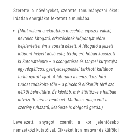
Szerette a növényeket, szerette tanulmányozni őket:
irdatlan energiákat fektetett a munkába.
(Mint valami anekdotikus mesehős: egyszer valaki,
névtelen látogató, érkezésének időpontját előre
bejelentette, ám a vonata késett. A látogató a jelzett
időpont helyett késő este, térdig érő hóban kocsizott
ki Katonatelepre – a csöngetésre és tanyasi kutyazajra
egy rézgálicos, gyertyacseppekkel tarkított kaftános
férfiú nyitott ajtót. A látogató a nemzetközi hírű
tudóst tudakolta tőle – a pincéből előkerült férfi szó
nélkül beinvitálta. És később, már átöltözve a hallban
üdvözölte újra a vendégét: Mathiász maga volt a
szerény ruházatú, későeste is dolgozó gazda.)
Levelezett, anyagot cserélt a kor jelentősebb
nemzetközi kutatóival. Cikkeket írt a magyar és külföldi