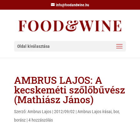
info@foodandwine.hu
Oldal kiválasztása
AMBRUS LAJOS: A
kecskeméti szőlőbűvész
(Mathiász János)
Szerző:
Ambrus Lajos
|
2012/09/02
|
Ambrus Lajos írásai
,
bor
,
borász
|
4 hozzászólás