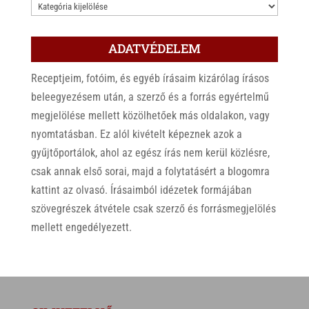
KATEGÓRIÁK
ADATVÉDELEM
Receptjeim, fotóim, és egyéb írásaim kizárólag írásos
beleegyezésem után, a szerző és a forrás egyértelmű
megjelölése mellett közölhetőek más oldalakon, vagy
nyomtatásban. Ez alól kivételt képeznek azok a
gyűjtőportálok, ahol az egész írás nem kerül közlésre,
csak annak első sorai, majd a folytatásért a blogomra
kattint az olvasó. Írásaimból idézetek formájában
szövegrészek átvétele csak szerző és forrásmegjelölés
mellett engedélyezett.