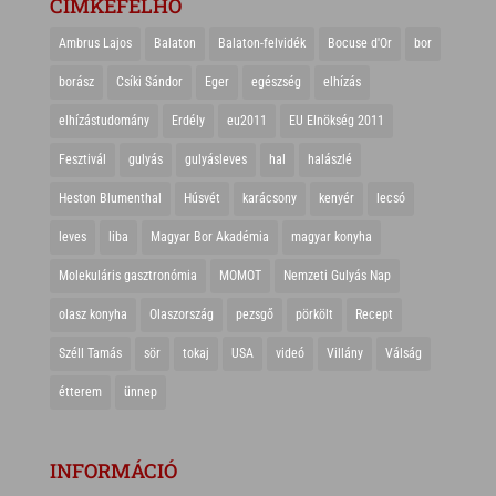
CIMKEFELHŐ
Ambrus Lajos
Balaton
Balaton-felvidék
Bocuse d'Or
bor
borász
Csíki Sándor
Eger
egészség
elhízás
elhízástudomány
Erdély
eu2011
EU Elnökség 2011
Fesztivál
gulyás
gulyásleves
hal
halászlé
Heston Blumenthal
Húsvét
karácsony
kenyér
lecsó
leves
liba
Magyar Bor Akadémia
magyar konyha
Molekuláris gasztronómia
MOMOT
Nemzeti Gulyás Nap
olasz konyha
Olaszország
pezsgő
pörkölt
Recept
Széll Tamás
sör
tokaj
USA
videó
Villány
Válság
étterem
ünnep
INFORMÁCIÓ