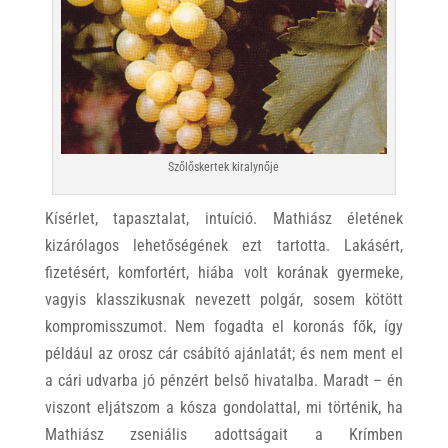
Szőlőskertek kiralynője
Kísérlet, tapasztalat, intuíció. Mathiász életének
kizárólagos lehetőségének ezt tartotta. Lakásért,
fizetésért, komfortért, hiába volt korának gyermeke,
vagyis klasszikusnak nevezett polgár, sosem kötött
kompromisszumot. Nem fogadta el koronás fők, így
például az orosz cár csábító ajánlatát; és nem ment el
a cári udvarba jó pénzért belső hivatalba. Maradt – én
viszont eljátszom a kósza gondolattal, mi történik, ha
Mathiász zseniális adottságait a Krímben