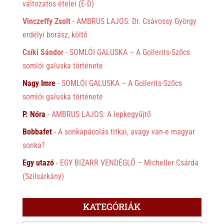
változatos ételei (É-D)
Vinczeffy Zsolt
-
AMBRUS LAJOS: Dr. Csávossy György
erdélyi borász, költő
Csíki Sándor
-
SOMLÓI GALUSKA – A Gollerits-Szőcs
somlói galuska története
Nagy Imre
-
SOMLÓI GALUSKA – A Gollerits-Szőcs
somlói galuska története
P. Nóra
-
AMBRUS LAJOS: A lepkegyűjtő
Bobbafet
-
A sonkapácolás titkai, avagy van-e magyar
sonka?
Egy utazó
-
EGY BIZARR VENDÉGLŐ – Micheller Csárda
(Szilsárkány)
KATEGÓRIÁK