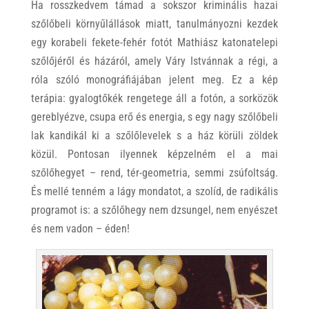
Ha rosszkedvem támad a sokszor kriminális hazai
szőlőbeli környűlállások miatt, tanulmányozni kezdek
egy korabeli fekete-fehér fotót Mathiász katonatelepi
szőlőjéről és házáról, amely Váry Istvánnak a régi, a
róla szóló monográfiájában jelent meg. Ez a kép
terápia: gyalogtőkék rengetege áll a fotón, a sorközök
gereblyézve, csupa erő és energia, s egy nagy szőlőbeli
lak kandikál ki a szőlőlevelek s a ház körüli zöldek
közül. Pontosan ilyennek képzelném el a mai
szőlőhegyet – rend, tér-geometria, semmi zsúfoltság.
És mellé tenném a lágy mondatot, a szolíd, de radikális
programot is: a szőlőhegy nem dzsungel, nem enyészet
és nem vadon – éden!