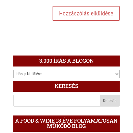
3.000 ÍRÁS A BLOGON
3.000
ÍRÁS
KERESÉS
A
BLOGON
A FOOD & WINE 18 ÉVE FOLYAMATOSAN
MŰKÖDŐ BLOG