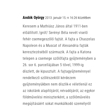
Andók György
2013. január 15.-n 16:26 közelében
Keresem a Mathiász János által 1911-ben
előállított /gróf/ Serényi Béla nevét viselő
fehér csemegeszőlő fajtát. A fajta a Chaszelas
Napoleon és a Muscat of Alexandria fajták
keresztezéséből származik. A fajta a Katona
telepen a csemege szőlőfajta gyűjteményben a
26. sor 6. parcellájában 5 tővel, 1999-ig
díszlett, de kipusztult. A fajtagyűjteménnyel
rendelkező szőlészektől kérdezem
gyűjteményükben nem díszlik-e véletlenül ez
az iskolánk alapítójáról, névadójáról, az egykor
földművelési miniszterként, a szőlőművelés
megújításáért sokat munkálkodó személyről