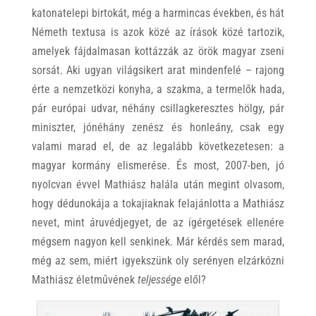
katonatelepi birtokát, még a harmincas években, és hát
Németh textusa is azok közé az írások közé tartozik,
amelyek fájdalmasan kottázzák az örök magyar zseni
sorsát. Aki ugyan világsikert arat mindenfelé – rajong
érte a nemzetközi konyha, a szakma, a termelők hada,
pár európai udvar, néhány csillagkeresztes hölgy, pár
miniszter, jónéhány zenész és honleány, csak egy
valami marad el, de az legalább következetesen: a
magyar kormány elismerése. És most, 2007-ben, jó
nyolcvan évvel Mathiász halála után megint olvasom,
hogy dédunokája a tokajiaknak felajánlotta a Mathiász
nevet, mint áruvédjegyet, de az ígérgetések ellenére
mégsem nagyon kell senkinek. Már kérdés sem marad,
még az sem, miért igyekszünk oly serényen elzárkózni
Mathiász életművének
teljessége
elől?