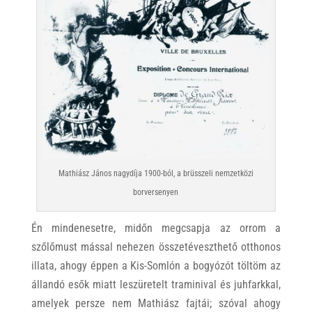
Mathiász János nagydíja 1900-ból, a brüsszeli nemzetközi
borversenyen
Én mindenesetre, midőn megcsapja az orrom a
szőlőmust mással nehezen összetéveszthető otthonos
illata, ahogy éppen a Kis-Somlón a bogyózót töltöm az
állandó esők miatt leszüretelt traminival és juhfarkkal,
amelyek persze nem Mathiász fajtái; szóval ahogy