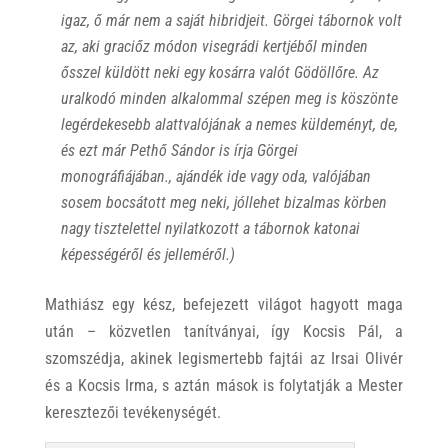
igaz, ő már nem a saját hibridjeit. Görgei tábornok volt
az, aki graciőz módon visegrádi kertjéből minden
ősszel küldött neki egy kosárra valót Gödöllőre. Az
uralkodó minden alkalommal szépen meg is köszönte
legérdekesebb alattvalójának a nemes küldeményt, de,
és ezt már Pethő Sándor is írja Görgei
monográfiájában., ajándék ide vagy oda, valójában
sosem bocsátott meg neki, jóllehet bizalmas körben
nagy tisztelettel nyilatkozott a tábornok katonai
képességéről és jelleméről.)
Mathiász egy kész, befejezett világot hagyott maga
után – közvetlen tanítványai, így Kocsis Pál, a
szomszédja, akinek legismertebb fajtái az Irsai Olivér
és a Kocsis Irma, s aztán mások is folytatják a Mester
keresztezői tevékenységét.