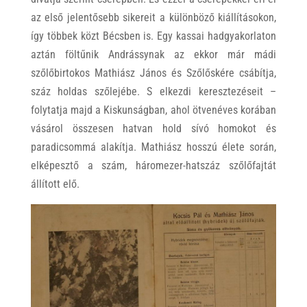
az első jelentősebb sikereit a különböző kiállításokon,
így többek közt Bécsben is. Egy kassai hadgyakorlaton
aztán föltűnik Andrássynak az ekkor már mádi
szőlőbirtokos Mathiász János és Szőlőskére csábítja,
száz holdas szőlejébe. S elkezdi keresztezéseit –
folytatja majd a Kiskunságban, ahol ötvenéves korában
vásárol összesen hatvan hold sívó homokot és
paradicsommá alakítja. Mathiász hosszú élete során,
elképesztő a szám, háromezer-hatszáz szőlőfajtát
állított elő.