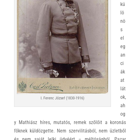
kü
lö
nö
s
el
eg
an
ci
ák
at
lát
ok,
I. Ferenc József (1830-1916)
ah
og
y Mathiász híres, mutatós, remek szőlőit a koronás
főknek küldözgette. Nem szervilitásból, nem üzletből
és nem saját lelki üdvéért – méltóságból. Pazar