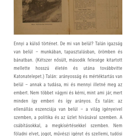
Ennyi a külső történet. De mi van belül? Talán igazság
van belül – munkában, tapasztalásban, örömben és
bánatban. (Kétszer nősült, második felesége kitartott
mellette hosszú életén és utána továbbvitte
Katonatelepet.) Talán: arányosság és mértéktartás van
belül – annak a tudása, mi és mennyi illetné meg az
embert. Nem többet vágyni és kérni, mint ami jár; mert
minden így emberi és így arányos. És talán: az
ellenállás eszenciája van belül – a világ igényeivel
szemben, a politika és az üzlet hívásával szemben. A
csábításokkal, a megkísértésekkel szemben. Nem
föladni elvet, jogot, művészi igényt és szellemi, tudósi