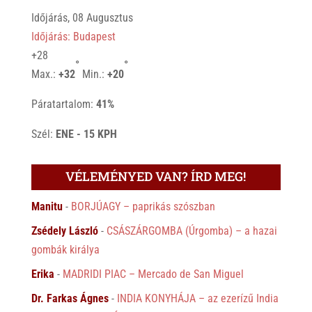
Időjárás, 08 Augusztus
Időjárás: Budapest
+
28
°
°
Max.:
+
32
Min.:
+
20
Páratartalom:
41%
Szél:
ENE - 15 KPH
VÉLEMÉNYED VAN? ÍRD MEG!
Manitu
-
BORJÚAGY – paprikás szószban
Zsédely László
-
CSÁSZÁRGOMBA (Úrgomba) – a hazai
gombák királya
Erika
-
MADRIDI PIAC – Mercado de San Miguel
Dr. Farkas Ágnes
-
INDIA KONYHÁJA – az ezerízű India