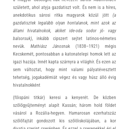
született, ahol atyja gazdatiszt volt. És nem is a híres,
anekdotikus sárosi ritka magyarok közül jött
(a
gazdatisztek legalább olyan hontalanok, mint azok az
állami hivatalnokok, akiket ide-oda sodor jó- vagy
balsorsuk)
, inkább cipszert sejtet latinos-németes
nevük.
Mathiász János
nak (1838–1921) mégis
Kecskemét, pontosabban a katonatelepi homok lett az
igazi hazája. Innét kapta szárnyra a világhír. És ezen az
sem változtat, hogy mint valami pályatévesztett
tehetség, jogakadémiát végez és vagy húsz álló évig
hivatalnokként
(főispáni titkár) keresi a kenyerét. De közben
szőlőgyűjteményt alapít Kassán; három hold földet
vásárol a Rozália-hegyen. Hamarosan ezerhatszáz
szőlőfajtát gondozott kis szőlőiskolájában, a kor
divatja szerint cserépben. És ezzel a cserepekkel éri el