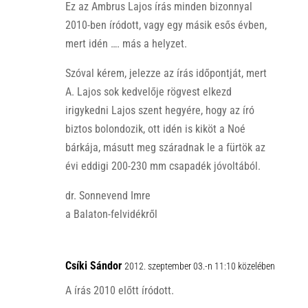
Ez az Ambrus Lajos írás minden bizonnyal
2010-ben íródott, vagy egy másik esős évben,
mert idén …. más a helyzet.
Szóval kérem, jelezze az írás időpontját, mert
A. Lajos sok kedvelője rögvest elkezd
irigykedni Lajos szent hegyére, hogy az író
biztos bolondozik, ott idén is kiköt a Noé
bárkája, másutt meg száradnak le a fürtök az
évi eddigi 200-230 mm csapadék jóvoltából.
dr. Sonnevend Imre
a Balaton-felvidékről
Csíki Sándor
2012. szeptember 03.-n 11:10 közelében
A írás 2010 előtt íródott.