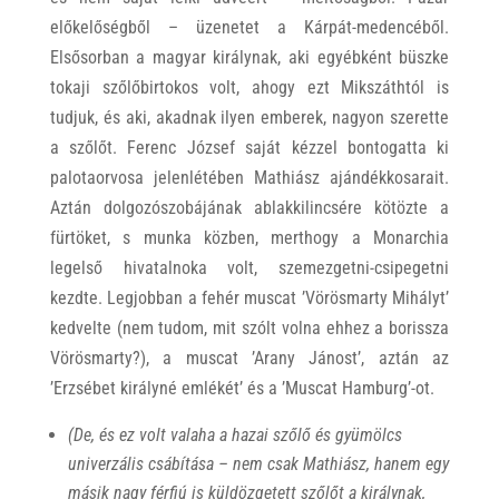
előkelőségből – üzenetet a Kárpát-medencéből.
Elsősorban a magyar királynak, aki egyébként büszke
tokaji szőlőbirtokos volt, ahogy ezt Mikszáthtól is
tudjuk, és aki, akadnak ilyen emberek, nagyon szerette
a szőlőt. Ferenc József saját kézzel bontogatta ki
palotaorvosa jelenlétében Mathiász ajándékkosarait.
Aztán dolgozószobájának ablakkilincsére kötözte a
fürtöket, s munka közben, merthogy a Monarchia
legelső hivatalnoka volt, szemezgetni-csipegetni
kezdte. Legjobban a fehér muscat ’Vörösmarty Mihályt’
kedvelte (nem tudom, mit szólt volna ehhez a borissza
Vörösmarty?), a muscat ’Arany Jánost’, aztán az
’Erzsébet királyné emlékét’ és a ’Muscat Hamburg’-ot.
(De, és ez volt valaha a hazai szőlő és gyümölcs
univerzális csábítása – nem csak Mathiász, hanem egy
másik nagy férfiú is küldözgetett szőlőt a királynak,