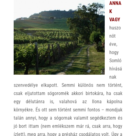
ANNA
K
VAGY
huszo
nöt
éve,
hogy
Somló
hívásá
nak
szenvedélye elkapott. Semmi különös nem történt,
csak eljutottam sógoromék akkori birtokára, ha csak
egy délutánra is, valahová az Ilona kápolna
környékre. És ott sem történt semmi fontos – mondjuk
talán annyi, hogy a sógornak valamit segédkeztem és
jó bort ittam (nem emlékszem már rá, csak arra, hogy
ízlett), meg arra, hogy a présház csodálatos volt. Úgy a