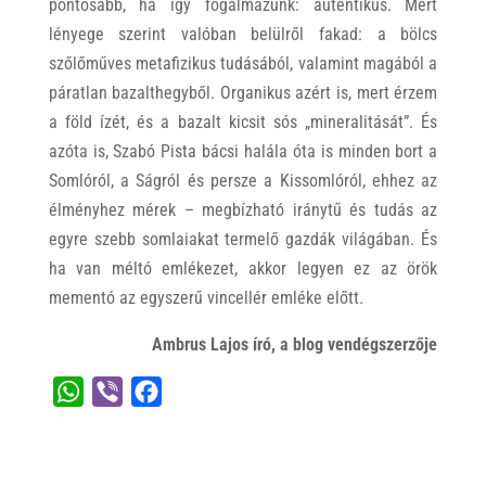
pontosabb, ha így fogalmazunk: autentikus. Mert
lényege szerint valóban belülről fakad: a bölcs
szőlőműves metafizikus tudásából, valamint magából a
páratlan bazalthegyből. Organikus azért is, mert érzem
a föld ízét, és a bazalt kicsit sós „mineralitását”. És
azóta is, Szabó Pista bácsi halála óta is minden bort a
Somlóról, a Ságról és persze a Kissomlóról, ehhez az
élményhez mérek – megbízható iránytű és tudás az
egyre szebb somlaiakat termelő gazdák világában. És
ha van méltó emlékezet, akkor legyen ez az örök
mementó az egyszerű vincellér emléke előtt.
Ambrus Lajos író, a blog vendégszerzője
W
V
F
h
i
a
a
b
c
t
e
e