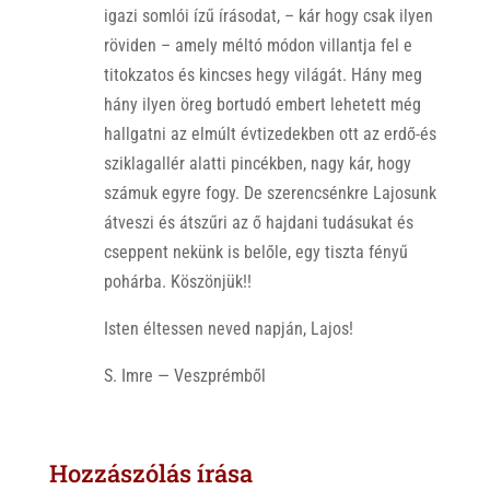
igazi somlói ízű írásodat, – kár hogy csak ilyen
röviden – amely méltó módon villantja fel e
titokzatos és kincses hegy világát. Hány meg
hány ilyen öreg bortudó embert lehetett még
hallgatni az elmúlt évtizedekben ott az erdő-és
sziklagallér alatti pincékben, nagy kár, hogy
számuk egyre fogy. De szerencsénkre Lajosunk
átveszi és átszűri az ő hajdani tudásukat és
cseppent nekünk is belőle, egy tiszta fényű
pohárba. Köszönjük!!
Isten éltessen neved napján, Lajos!
S. Imre — Veszprémből
Hozzászólás írása