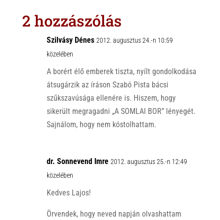
s
r
b
2 hozzászólás
A
o
p
o
Szilvásy Dénes
2012. augusztus 24.-n 10:59
p
k
közelében
A borért élő emberek tiszta, nyílt gondolkodása
átsugárzik az íráson Szabó Pista bácsi
szűkszavúsága ellenére is. Hiszem, hogy
sikerült megragadni „A SOMLAI BOR” lényegét.
Sajnálom, hogy nem kóstolhattam.
dr. Sonnevend Imre
2012. augusztus 25.-n 12:49
közelében
Kedves Lajos!
Örvendek, hogy neved napján olvashattam