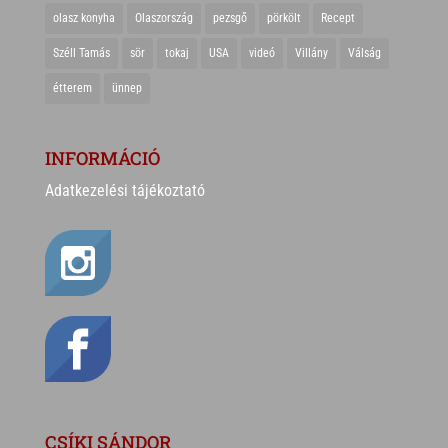
olasz konyha
Olaszország
pezsgő
pörkölt
Recept
Széll Tamás
sör
tokaj
USA
videó
Villány
Válság
étterem
ünnep
INFORMÁCIÓ
Adatkezelési tájékoztató
CSÍKI SÁNDOR