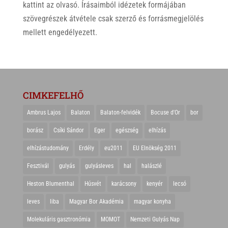
kattint az olvasó. Írásaimból idézetek formájában
szövegrészek átvétele csak szerző és forrásmegjelölés
mellett engedélyezett.
CIMKEFELHŐ
Ambrus Lajos
Balaton
Balaton-felvidék
Bocuse d'Or
bor
borász
Csíki Sándor
Eger
egészség
elhízás
elhízástudomány
Erdély
eu2011
EU Elnökség 2011
Fesztivál
gulyás
gulyásleves
hal
halászlé
Heston Blumenthal
Húsvét
karácsony
kenyér
lecsó
leves
liba
Magyar Bor Akadémia
magyar konyha
Molekuláris gasztronómia
MOMOT
Nemzeti Gulyás Nap