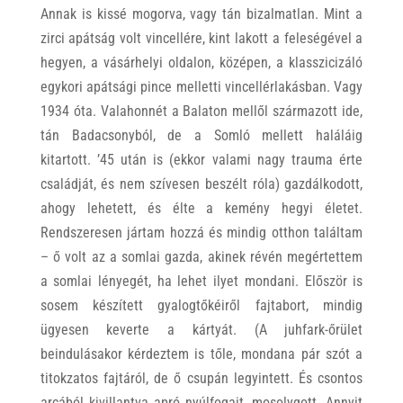
Annak is kissé mogorva, vagy tán bizalmatlan. Mint a
zirci apátság volt vincellére, kint lakott a feleségével a
hegyen, a vásárhelyi oldalon, középen, a klasszicizáló
egykori apátsági pince melletti vincellérlakásban. Vagy
1934 óta. Valahonnét a Balaton mellől származott ide,
tán Badacsonyból, de a Somló mellett haláláig
kitartott. ’45 után is (ekkor valami nagy trauma érte
családját, és nem szívesen beszélt róla) gazdálkodott,
ahogy lehetett, és élte a kemény hegyi életet.
Rendszeresen jártam hozzá és mindig otthon találtam
– ő volt az a somlai gazda, akinek révén megértettem
a somlai lényegét, ha lehet ilyet mondani. Először is
sosem készített gyalogtőkéiről fajtabort, mindig
ügyesen keverte a kártyát. (A juhfark-őrület
beindulásakor kérdeztem is tőle, mondana pár szót a
titokzatos fajtáról, de ő csupán legyintett. És csontos
arcából kivillantva apró nyúlfogait, mosolygott. Annyit