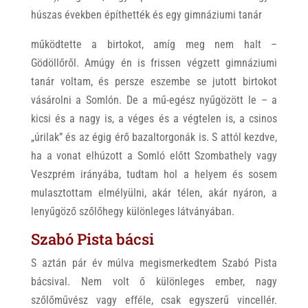
húszas években építhették és egy gimnáziumi tanár
működtette a birtokot, amíg meg nem halt –
Gödöllőről. Amúgy én is frissen végzett gimnáziumi
tanár voltam, és persze eszembe se jutott birtokot
vásárolni a Somlón. De a mű-egész nyűgözött le – a
kicsi és a nagy is, a véges és a végtelen is, a csinos
„úrilak” és az égig érő bazaltorgonák is. S attól kezdve,
ha a vonat elhúzott a Somló előtt Szombathely vagy
Veszprém irányába, tudtam hol a helyem és sosem
mulasztottam elmélyülni, akár télen, akár nyáron, a
lenyűgöző szőlőhegy különleges látványában.
Szabó Pista bácsi
S aztán pár év múlva megismerkedtem Szabó Pista
bácsival. Nem volt ő különleges ember, nagy
szőlőművész vagy efféle, csak egyszerű vincellér.