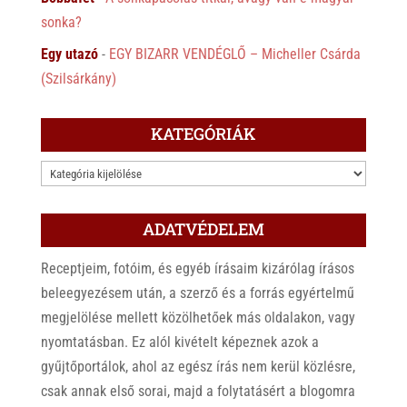
sonka?
Egy utazó
-
EGY BIZARR VENDÉGLŐ – Micheller Csárda
(Szilsárkány)
KATEGÓRIÁK
KATEGÓRIÁK
ADATVÉDELEM
Receptjeim, fotóim, és egyéb írásaim kizárólag írásos
beleegyezésem után, a szerző és a forrás egyértelmű
megjelölése mellett közölhetőek más oldalakon, vagy
nyomtatásban. Ez alól kivételt képeznek azok a
gyűjtőportálok, ahol az egész írás nem kerül közlésre,
csak annak első sorai, majd a folytatásért a blogomra