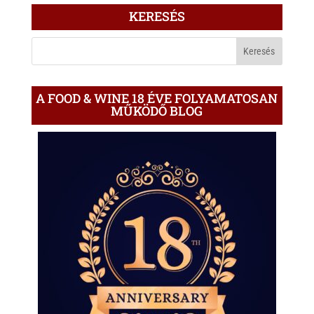
ÍRÁS
KERESÉS
A
BLOGON
A FOOD & WINE 18 ÉVE FOLYAMATOSAN
MŰKÖDŐ BLOG