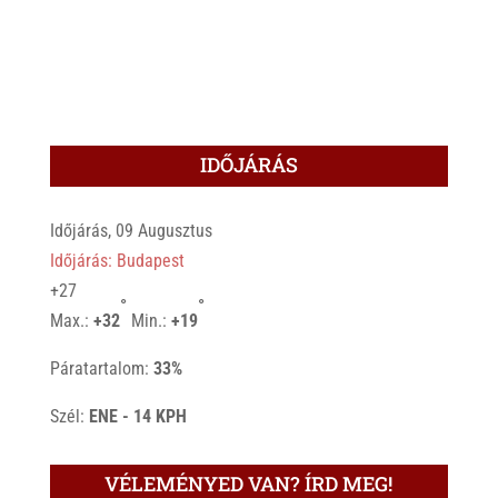
IDŐJÁRÁS
Időjárás, 09 Augusztus
Időjárás: Budapest
+
27
°
°
Max.:
+
32
Min.:
+
19
Páratartalom:
33%
Szél:
ENE - 14 KPH
VÉLEMÉNYED VAN? ÍRD MEG!