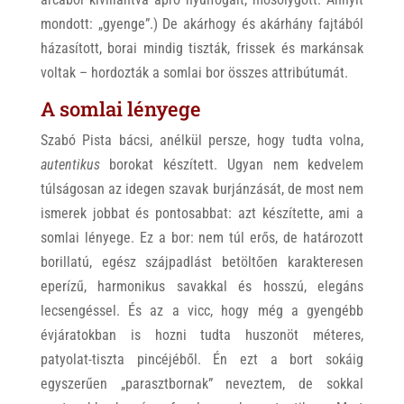
mondott: „gyenge”.) De akárhogy és akárhány fajtából
házasított, borai mindig tiszták, frissek és markánsak
voltak – hordozták a somlai bor összes attribútumát.
A somlai lényege
Szabó Pista bácsi, anélkül persze, hogy tudta volna,
autentikus
borokat készített. Ugyan nem kedvelem
túlságosan az idegen szavak burjánzását, de most nem
ismerek jobbat és pontosabbat: azt készítette, ami a
somlai lényege. Ez a bor: nem túl erős, de határozott
borillatú, egész szájpadlást betöltően karakteresen
eperízű, harmonikus savakkal és hosszú, elegáns
lecsengéssel. És az a vicc, hogy még a gyengébb
évjáratokban is hozni tudta huszonöt méteres,
patyolat-tiszta pincéjéből. Én ezt a bort sokáig
egyszerűen „parasztbornak” neveztem, de sokkal