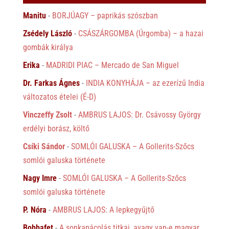
Manitu
-
BORJÚAGY – paprikás szószban
Zsédely László
-
CSÁSZÁRGOMBA (Úrgomba) – a hazai
gombák királya
Erika
-
MADRIDI PIAC – Mercado de San Miguel
Dr. Farkas Ágnes
-
INDIA KONYHÁJA – az ezerízű India
változatos ételei (É-D)
Vinczeffy Zsolt
-
AMBRUS LAJOS: Dr. Csávossy György
erdélyi borász, költő
Csíki Sándor
-
SOMLÓI GALUSKA – A Gollerits-Szőcs
somlói galuska története
Nagy Imre
-
SOMLÓI GALUSKA – A Gollerits-Szőcs
somlói galuska története
P. Nóra
-
AMBRUS LAJOS: A lepkegyűjtő
Bobbafet
-
A sonkapácolás titkai, avagy van-e magyar