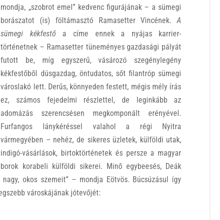
mondja, „szobrot emel” kedvenc figurájának – a sümegi
borászatot (is) föltámasztó Ramasetter Vincének.
A
sümegi kékfestő
a címe ennek a nyájas karrier-
történetnek – Ramasetter tüneményes gazdasági pályát
futott be, míg egyszerű, vásározó szegénylegény
kékfestőből dúsgazdag, öntudatos, sőt filantróp sümegi
városlakó lett. Derűs, könnyeden festett, mégis mély írás
ez, számos fejedelmi részlettel, de leginkább az
adomázás szerencsésen megkomponált erényével.
Furfangos lánykéréssel valahol a régi Nyitra
vármegyében – nehéz, de sikeres üzletek, külföldi utak,
indigó-vásárlások, birtoktörténetek és persze a magyar
borok korabeli külföldi sikerei. Minő egybeesés, Deák
 nagy, okos szemeit” – mondja Eötvös. Búcsúzásul így
egszebb városkájának jótevőjét: