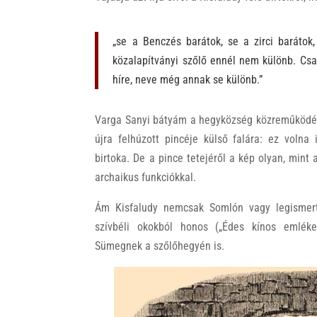
„se a Benczés barátok, se a zirci barátok,
közalapítványi szőlő ennél nem különb. Csa
híre, neve még annak se különb.”
Varga Sanyi bátyám a hegyközség közreműködésé
újra felhúzott pincéje külső falára: ez volna
birtoka. De a pince tetejéről a kép olyan, mint
archaikus funkciókkal.
Ám Kisfaludy nemcsak Somlón vagy legismert
szívbéli okokból honos („Édes kínos emléke
Sümegnek a szőlőhegyén is.