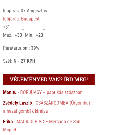
Időjárás, 07 Augusztus
Időjárás: Budapest
+
31
°
°
Max.:
+
33
Min.:
+
23
Páratartalom:
39%
Szél:
N - 27 KPH
VÉLEMÉNYED VAN? ÍRD MEG!
Manitu
-
BORJÚAGY – paprikás szószban
Zsédely László
-
CSÁSZÁRGOMBA (Úrgomba) –
a hazai gombák királya
Erika
-
MADRIDI PIAC – Mercado de San
Miguel