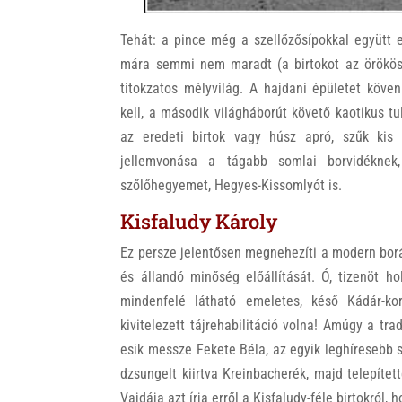
Tehát: a pince még a szellőzősípokkal együtt 
mára semmi nem maradt (a birtokot az örökösök
titokzatos mélyvilág. A hajdani épületet köve
kell, a második világháborút követő kaotikus t
az eredeti birtok vagy húsz apró, szűk kis 
jellemvonása a tágabb somlai borvidékne
szőlőhegyemet, Hegyes-Kissomlyót is.
Kisfaludy Károly
Ez persze jelentősen megnehezíti a modern borá
és állandó minőség előállítását. Ó, tizenöt h
mindenfelé látható emeletes, késő Kádár-kor
kivitelezett tájrehabilitáció volna! Amúgy a tra
esik messze Fekete Béla, az egyik leghíresebb so
dzsungelt kiirtva Kreinbacherék, majd telepített
Vajdája azt írja erről a Kisfaludy-féle birtokról, 