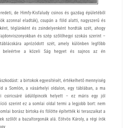
eredeti, de Himfy-Kisfaludy csinos és gazdag épületéből
 azonnal eladták), csupán a föld alatti, nagyszerű és
nként, téglánként és zsindelyenként hordták szét, ahogy
ulajdonviszonyokban és szép szőlőhegyi szokás szerint –
táblácskára aprózódott szét, amely különben legfőbb
k, beleértve a közeli Ság hegyet és sajnos az én
szkodást: a birtokok egyesítését, értékelhető mennyiség
old a Somlón, a vásárhelyi oldalon, egy táblában, a ma
i csiricsáré üdülőpincék helyett – ez máris egy jól
díció szerint ez a somlai oldal termi a legjobb bort: nem
mlai borász birtoka és fölötte építették ki teraszaikat a
ek szőlőt a bazaltorgonák alá. Eötvös Károly, a régi írók
hogy