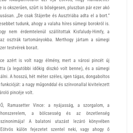
e is okszerűen, szűrt is bőségesen, pluszban pár ezer akó
usásan. „De csak Stájerbe és Ausztriába adta el a bort.”
vesebbet tudunk, ahogy a valaha híres sümegi borokról is.
y nem érdemtelenül szállítottak Kisfaludy-Himfy, a
t az osztrák tartományokba. Merthogy jártam a sümegi
er testvérek borait.
ce azért is volt nagy élmény, mert a városi pincét új
tta (a legutóbbi időkig diszkó volt benne), és a sümegi
álni. A hosszú, hét méter széles, igen tágas, dongaboltos
 funkcióját: a nagy műgonddal és színvonallal kivitelezett
roló pincéje volt.
Ó, Ramasetter Vince: a nyájasság, a szorgalom, a
honszerelem, a bölcsesség és az önzetlenség
szinonimája! A balatoni utazást lezáró könyvében
Eötvös külön fejezetet szentel neki, vagy ahogy ő