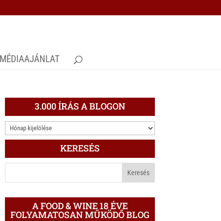
MÉDIAAJÁNLAT
3.000 ÍRÁS A BLOGON
3.000
ÍRÁS
KERESÉS
A
BLOGON
A FOOD & WINE 18 ÉVE
FOLYAMATOSAN MŰKÖDŐ BLOG