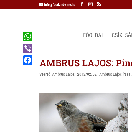
info@foodandwine.hu
FŐOLDAL
CSÍKI S
W
h
V
AMBRUS LAJOS: Pinc
a
i
F
t
Szerző:
Ambrus Lajos
|
2012/02/02
|
Ambrus Lajos írásai
b
a
s
e
c
A
r
e
p
b
p
o
o