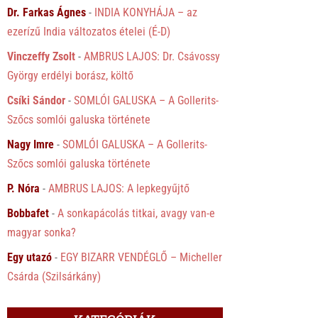
Dr. Farkas Ágnes
-
INDIA KONYHÁJA – az
ezerízű India változatos ételei (É-D)
Vinczeffy Zsolt
-
AMBRUS LAJOS: Dr. Csávossy
György erdélyi borász, költő
Csíki Sándor
-
SOMLÓI GALUSKA – A Gollerits-
Szőcs somlói galuska története
Nagy Imre
-
SOMLÓI GALUSKA – A Gollerits-
Szőcs somlói galuska története
P. Nóra
-
AMBRUS LAJOS: A lepkegyűjtő
Bobbafet
-
A sonkapácolás titkai, avagy van-e
magyar sonka?
Egy utazó
-
EGY BIZARR VENDÉGLŐ – Micheller
Csárda (Szilsárkány)