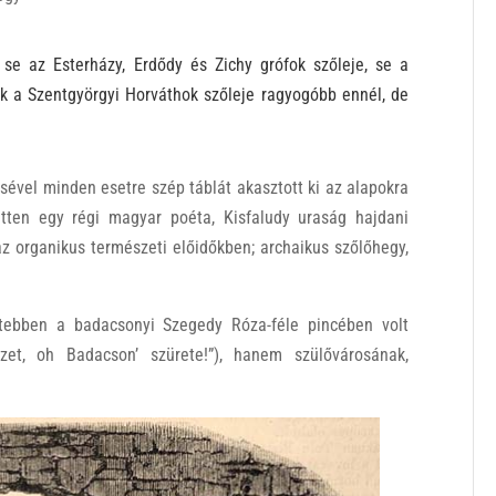
 se az Esterházy, Erdődy és Zichy grófok szőleje, se a
k a Szentgyörgyi Horváthok szőleje ragyogóbb ennél, de
vel minden esetre szép táblát akasztott ki az alapokra
 itten egy régi magyar poéta, Kisfaludy uraság hajdani
 az organikus természeti előidőkben; archaikus szőlőhegy,
ebben a badacsonyi Szegedy Róza-féle pincében volt
zet, oh Badacson’ szürete!”), hanem szülővárosának,