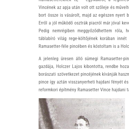
Vincének az apja után volt ott szőleje és művelt
bort össze is vásárolt, majd az egészen nyert b
Erről a jól működő osztrák piacról már jóval ke
Pedig nemrégiben meggyőződhettem róla, hog
táblabíró világ rege-költőjének korában inné
Ramasetter-féle pincében és kóstoltam is a Holcz
A jelenleg üresen álló sümegi Ramasetter-pin
gazdája, Holczer Lajos kibontotta, rendbe hoza
borászati szövetkezet pincéjének kívánják haszn
pince így aztán visszanyerheti hajdani fényét és
reformkori építmény Ramasetter Vince hajdani tá