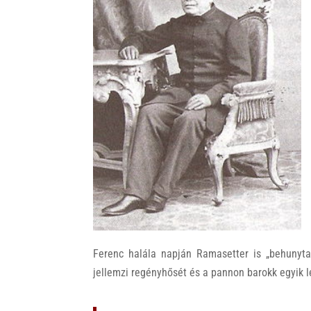
Ferenc halála napján Ramasetter is „behunyta
jellemzi regényhősét és a pannon barokk egyik l