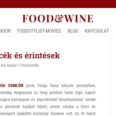
ÁNDOR
FOODSTYLIST-MOVIES
BLOG
KAPCSOLAT
ék és érintések
,
bor
,
borász
|
1 hozzászólás
HA SOMLÓN
járok, Varga Sanyi bátyám pincéjében,
mindig megnézem az öreg présház falán lógó, napról
napra halványuló és elpiszkolódó fénymásolatot: ennek
a pincének hajdani képét, amely valaha a híres és
ünnepelt ódaköltő Kisfaludy Sándoré volt. Az itt fekvő