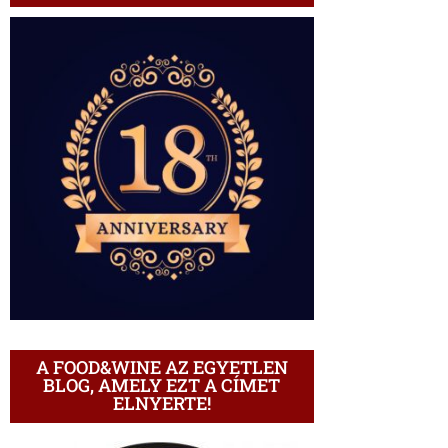
A FOOD&WINE AZ EGYETLEN
BLOG, AMELY EZT A CÍMET
ELNYERTE!