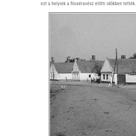
ezt a helyiek a filoxéravész előtti időkben tették