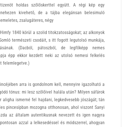
tizenöt holdas szőlőskerttel együtt. A régi kép egy
nehezen kivehető, de a tájba elegánsan belesimuló
emeletes, zsalugáteres, négy
Himfy 1840 körül a szolid titokzatosságokat; az alkonyok
 Somló természeti csodáit, s itt fogott legutolsó munkája,
írásának. (Dacból, pátoszból, de legfőképp nemes
apja épp ekkor kezdett neki az utolsó nemesi felkelés
t felemlegetve.)
ncéjében arra is gondolnom kell, mennyire igazolható a
ódó tónus: mi lesz szőlőivel halála után? Milyen sáfárok
r aligha ismerné fel hajdani, legkedvesebb jószágát; tán
éles pincesípban mozogna otthonosan, ahol viszont Sanyi
zda az általam autentikusnak nevezett és igen nagyra
– pontosan azzal a lelkesedéssel és módszerrel, ahogyan