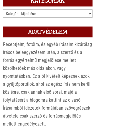
KATEGÓRIÁK
KATEGÓRIÁK
ADATVÉDELEM
Receptjeim, fotóim, és egyéb írásaim kizárólag
írásos beleegyezésem után, a szerző és a
forrás egyértelmű megjelölése mellett
közölhetőek más oldalakon, vagy
nyomtatásban. Ez alól kivételt képeznek azok
a gyűjtőportálok, ahol az egész írás nem kerül
közlésre, csak annak első sorai, majd a
folytatásért a blogomra kattint az olvasó.
Írásaimból idézetek formájában szövegrészek
átvétele csak szerző és forrásmegjelölés
mellett engedélyezett.