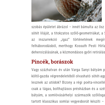
k
szobás épületet ábrázol – innét bámulta az ősz 
sötét liláját, a titokzatos szőlő-geometriákat, a
az inszurrekció „igaz” történetének meg
felháborodásból, merthogy Kossuth Pesti Hírl
deheroizálásának, a közmondásos győri retirálás
Pincék, borászok
Vagy százhatvan év után Varga Sanyi bátyám pi
költő-gazda végrendeletéből olvasható sötét-agg
lesznek az utódok? Bizony a régi poéta-vincellé
csak a tágas, bolthajtásos présházban és a sz
bátyám, a somlóvásárhelyi származék szőlősga
tartott klasszikus somlai vegyesborát készíti 