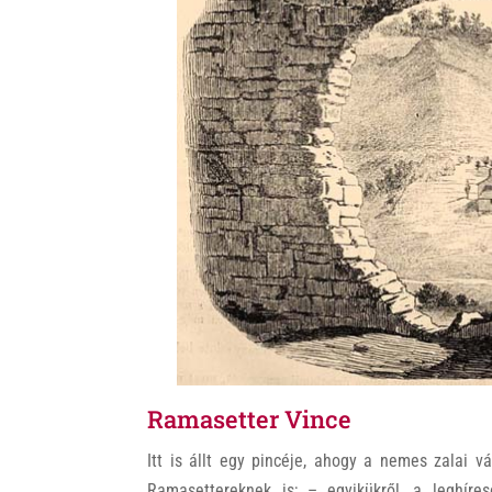
Ramasetter Vince
Itt is állt egy pincéje, ahogy a nemes zalai v
Ramasettereknek is; – egyikükről, a leghíres