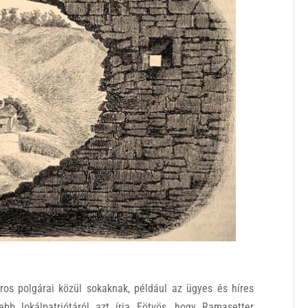
áros polgárai közül sokaknak, például az ügyes és híres
ebb lokálpatriótáról azt írja Eötvös, hogy Ramasetter