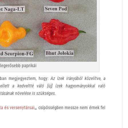
 legerősebb paprikái
ban megjegyeztem, hogy:
Az ízek irányából közelítve, a
llett a kedveltté váló [új] ízek hagyományokkal való
itásának növelése is szükséges.
ta és versenytársai
„, csípősségben messze nem érnek fel