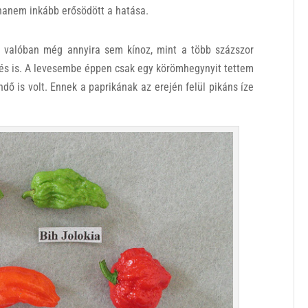
hanem inkább erősödött a hatása.
n valóban még annyira sem kínoz, mint a több százszor
és is. A levesembe éppen csak egy körömhegynyit tettem
ndő is volt. Ennek a paprikának az erején felül pikáns íze