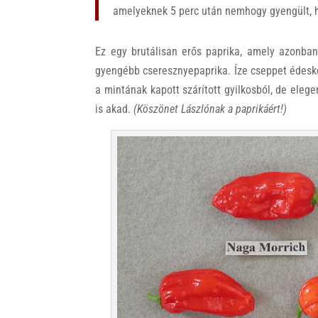
amelyeknek 5 perc után nemhogy gyengült, 
Ez egy brutálisan erős paprika, amely azonba
gyengébb cseresznyepaprika. Íze cseppet édesk
a mintának kapott szárított gyilkosból, de elege
is akad.
(Köszönet Lászlónak a paprikáért!)