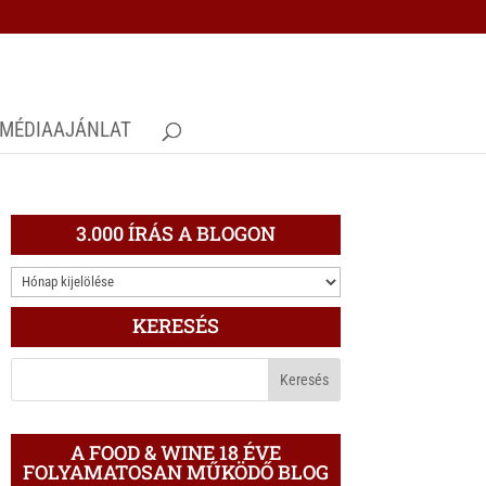
MÉDIAAJÁNLAT
3.000 ÍRÁS A BLOGON
3.000
ÍRÁS
KERESÉS
A
BLOGON
A FOOD & WINE 18 ÉVE
FOLYAMATOSAN MŰKÖDŐ BLOG