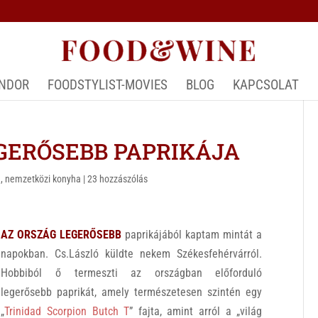
ÁNDOR
FOODSTYLIST-MOVIES
BLOG
KAPCSOLAT
GERŐSEBB PAPRIKÁJA
a
,
nemzetközi konyha
|
23 hozzászólás
AZ ORSZÁG LEGERŐSEBB
paprikájából kaptam mintát a
napokban. Cs.László küldte nekem Székesfehérvárról.
Hobbiból ő termeszti az országban előforduló
legerősebb paprikát, amely természetesen szintén egy
„
Trinidad Scorpion Butch T
” fajta, amint arról a „világ