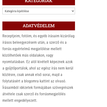
KATEGÓRIÁK
KATEGÓRIÁK
ADATVÉDELEM
Receptjeim, fotóim, és egyéb írásaim kizárólag
írásos beleegyezésem után, a szerző és a
forrás egyértelmű megjelölése mellett
közölhetőek más oldalakon, vagy
nyomtatásban. Ez alól kivételt képeznek azok
a gyűjtőportálok, ahol az egész írás nem kerül
közlésre, csak annak első sorai, majd a
folytatásért a blogomra kattint az olvasó.
Írásaimból idézetek formájában szövegrészek
átvétele csak szerző és forrásmegjelölés
mellett engedélyezett.