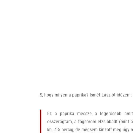
S, hogy milyen a paprika? Ismét Lászlót idézem:
Ez a paprika messze a legerősebb amit 
összerágtam, a fogsorom elzsibbadt (mint a
kb. 4-5 percig, de mégsem kínzott meg úgy m