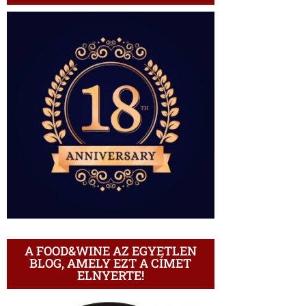
A FOOD&WINE AZ EGYETLEN
BLOG, AMELY EZT A CÍMET
ELNYERTE!