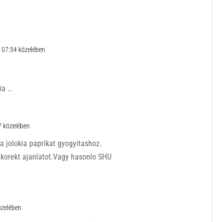
n 07:34 közelében
ia …
7 közelében
a jolokia paprikat gyogyitashoz.
 korekt ajanlatot.Vagy hasonlo SHU
özelében