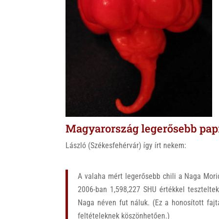
k
Magyarország legerősebb pap
László (Székesfehérvár) így írt nekem:
A valaha mért legerősebb chili a Naga Mori
2006-ban 1,598,227 SHU értékkel teszteltek
Naga néven fut náluk. (Ez a honosított faj
feltételeknek köszönhetően.)