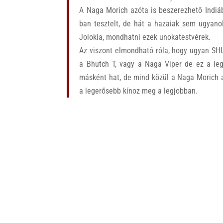
A Naga Morich azóta is beszerezhető Indiáb
ban tesztelt, de hát a hazaiak sem ugyanol
Jolokia, mondhatni ezek unokatestvérek.
Az viszont elmondható róla, hogy ugyan SHU
a Bhutch T, vagy a Naga Viper de ez a leg
másként hat, de mind közül a Naga Morich a
a legerősebb kínoz meg a legjobban.