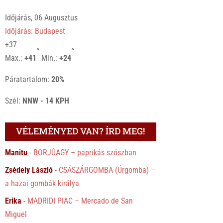
Időjárás, 06 Augusztus
Időjárás: Budapest
+
37
°
°
Max.:
+
41
Min.:
+
24
Páratartalom:
20%
Szél:
NNW - 14 KPH
VÉLEMÉNYED VAN? ÍRD MEG!
Manitu
-
BORJÚAGY – paprikás szószban
Zsédely László
-
CSÁSZÁRGOMBA (Úrgomba) –
a hazai gombák királya
Erika
-
MADRIDI PIAC – Mercado de San
Miguel