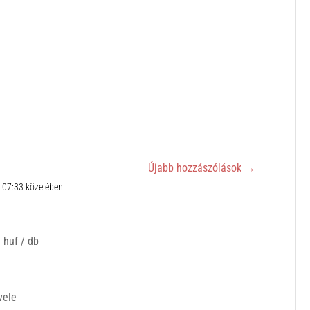
Újabb hozzászólások
→
n 07:33 közelében
 huf / db
vele