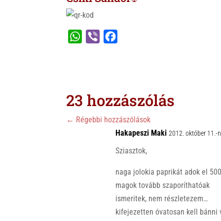
W
V
F
h
i
a
a
b
c
t
e
e
s
r
b
23 hozzászólás
A
o
p
o
←
Régebbi hozzászólások
p
Hakapeszi Maki
k
2012. október 11.-
Sziasztok,
naga jolokia paprikát adok el 500
magok tovább szaporíthatóak
ismeritek, nem részletezem…
kifejezetten óvatosan kell bánni 