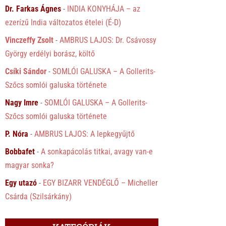
Dr. Farkas Ágnes
-
INDIA KONYHÁJA – az
ezerízű India változatos ételei (É-D)
Vinczeffy Zsolt
-
AMBRUS LAJOS: Dr. Csávossy
György erdélyi borász, költő
Csíki Sándor
-
SOMLÓI GALUSKA – A Gollerits-
Szőcs somlói galuska története
Nagy Imre
-
SOMLÓI GALUSKA – A Gollerits-
Szőcs somlói galuska története
P. Nóra
-
AMBRUS LAJOS: A lepkegyűjtő
Bobbafet
-
A sonkapácolás titkai, avagy van-e
magyar sonka?
Egy utazó
-
EGY BIZARR VENDÉGLŐ – Micheller
Csárda (Szilsárkány)