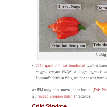
A világ
2012 gasztronómiai trendjeiről
szóló írásom
magyar konyha jövőjének iránya egyebek me
kombinálódásában lehet, amihez az ízek intenz
Az IPM nagy paprikatesztjében kóstolt „
Erős Pis
a „
Trinidad Scorpion Butch T
” fajtához.
Csíki Sándor♣