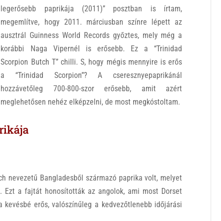
legerősebb paprikája (2011)” posztban is írtam,
megemlítve, hogy 2011. márciusban színre lépett az
ausztrál Guinness World Records győztes, mely még a
korábbi Naga Vipernél is erősebb. Ez a “Trinidad
Scorpion Butch T” chilli. S, hogy mégis mennyire is erős
a “Trinidad Scorpion”? A cseresznyepaprikánál
hozzávetőleg 700-800-szor erősebb, amit azért
meglehetősen nehéz elképzelni, de most megkóstoltam.
rikája
ch nevezetű Bangladesből származó paprika volt, melyet
. Ezt a fajtát honosították az angolok, ami most Dorset
ta kevésbé erős, valószínűleg a kedvezőtlenebb időjárási