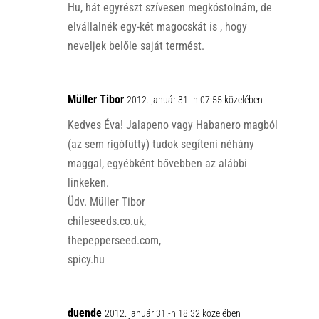
Hu, hát egyrészt szívesen megkóstolnám, de
elvállalnék egy-két magocskát is , hogy
neveljek belőle saját termést.
Müller Tibor
2012. január 31.-n 07:55 közelében
Kedves Éva! Jalapeno vagy Habanero magból
(az sem rigófütty) tudok segíteni néhány
maggal, egyébként bővebben az alábbi
linkeken.
Üdv. Müller Tibor
chileseeds.co.uk,
thepepperseed.com,
spicy.hu
duende
2012. január 31.-n 18:32 közelében