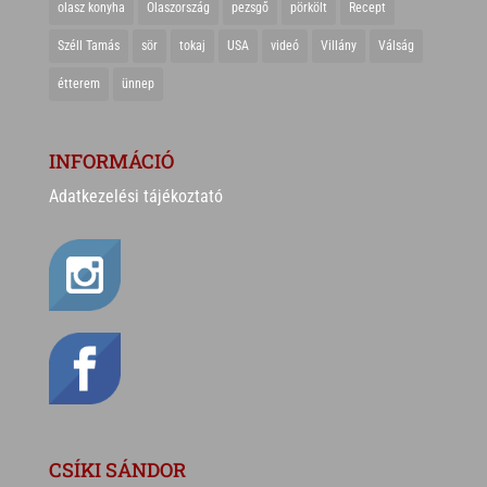
olasz konyha
Olaszország
pezsgő
pörkölt
Recept
Széll Tamás
sör
tokaj
USA
videó
Villány
Válság
étterem
ünnep
INFORMÁCIÓ
Adatkezelési tájékoztató
CSÍKI SÁNDOR