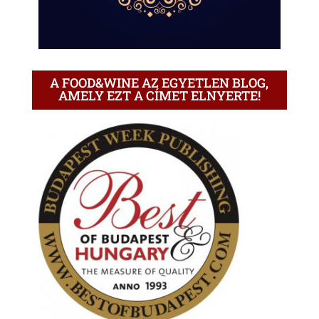
A FOOD&WINE AZ EGYETLEN BLOG,
AMELY EZT A CÍMET ELNYERTE!