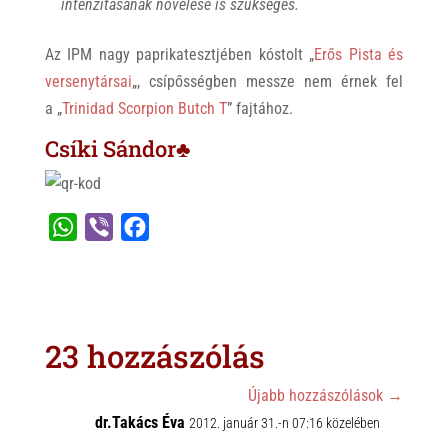
intenzitásának növelése is szükséges.
Az IPM nagy paprikatesztjében kóstolt „
Erős Pista és
versenytársai
„, csípősségben messze nem érnek fel
a „
Trinidad Scorpion Butch T
” fajtához.
Csíki Sándor♣
W
V
F
h
i
a
a
b
c
t
e
e
s
r
b
23 hozzászólás
A
o
p
o
Újabb hozzászólások
→
p
dr.Takács Éva
k
2012. január 31.-n 07:16 közelében