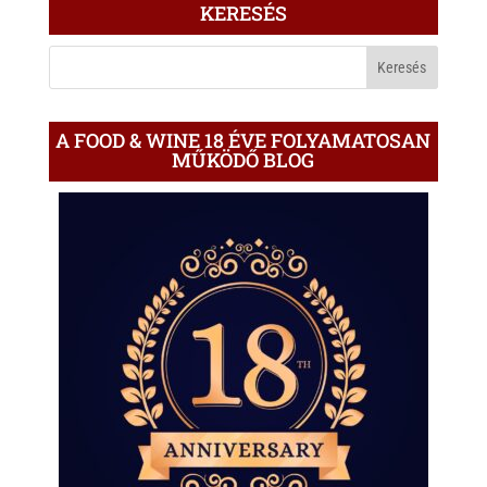
KERESÉS
A
BLOGON
A FOOD & WINE 18 ÉVE FOLYAMATOSAN
MŰKÖDŐ BLOG