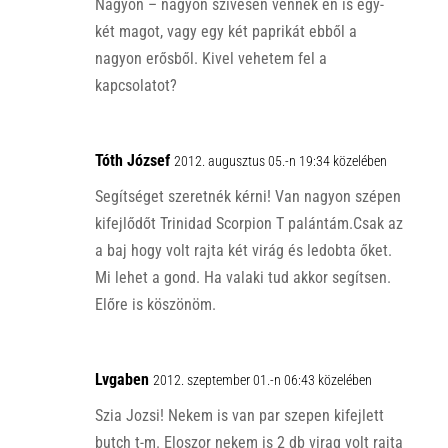
Nagyon – nagyon szívesen vennék én is egy-
két magot, vagy egy két paprikát ebből a
nagyon erősből. Kivel vehetem fel a
kapcsolatot?
Tóth József
2012. augusztus 05.-n 19:34 közelében
Segítséget szeretnék kérni! Van nagyon szépen
kifejlődőt Trinidad Scorpion T palántám.Csak az
a baj hogy volt rajta két virág és ledobta őket.
Mi lehet a gond. Ha valaki tud akkor segítsen.
Előre is köszönöm.
Lvgaben
2012. szeptember 01.-n 06:43 közelében
Szia Jozsi! Nekem is van par szepen kifejlett
butch t-m. Eloszor nekem is 2 db virag volt rajta