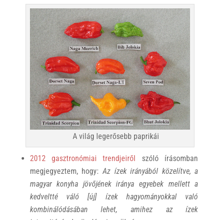
A világ legerősebb paprikái
2012 gasztronómiai trendjeiről
szóló írásomban
megjegyeztem, hogy:
Az ízek irányából közelítve, a
magyar konyha jövőjének iránya egyebek mellett a
kedveltté váló [új] ízek hagyományokkal való
kombinálódásában lehet, amihez az ízek