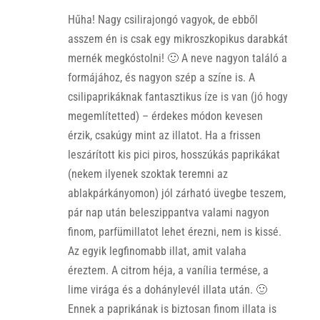
Hűha! Nagy csilirajongó vagyok, de ebből
asszem én is csak egy mikroszkopikus darabkát
mernék megkóstolni! 🙂 A neve nagyon találó a
formájához, és nagyon szép a színe is. A
csilipaprikáknak fantasztikus íze is van (jó hogy
megemlítetted) – érdekes módon kevesen
érzik, csakúgy mint az illatot. Ha a frissen
leszárított kis pici piros, hosszúkás paprikákat
(nekem ilyenek szoktak teremni az
ablakpárkányomon) jól zárható üvegbe teszem,
pár nap után beleszippantva valami nagyon
finom, parfümillatot lehet érezni, nem is kissé.
Az egyik legfinomabb illat, amit valaha
éreztem. A citrom héja, a vanília termése, a
lime virága és a dohánylevél illata után. 🙂
Ennek a paprikának is biztosan finom illata is