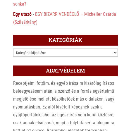
sonka?
Egy utazó
-
EGY BIZARR VENDÉGLŐ – Micheller Csárda
(Szilsárkány)
KATEGÓRIÁK
KATEGÓRIÁK
ADATVÉDELEM
Receptjeim, fotóim, és egyéb írásaim kizárólag írásos
beleegyezésem után, a szerző és a forrás egyértelmű
megjelölése mellett közölhetőek más oldalakon, vagy
nyomtatásban. Ez alól kivételt képeznek azok a
gyűjtőportálok, ahol az egész írás nem kerül közlésre,
csak annak első sorai, majd a folytatásért a blogomra
kattint az olvasó. Írásaimból idézetek formájában