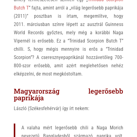
Butch T
” fajta, amint arról a „világ legerősebb paprikája
(2011)” posztban is írtam, megemlítve, hogy
2011. márciusban színre lépett az ausztrál Guinness
World Records győztes, mely még a korábbi Naga
Vipernél is erősebb. Ez a “Trinidad Scorpion Butch T”
chilli. S, hogy mégis mennyire is erős a “Trinidad
Scorpion”? A cseresznyepaprikánál hozzávetőleg 700-
800-szor erősebb, amit azért meglehetősen nehéz
elképzelni, de most megkóstoltam.
Magyarország legerősebb
paprikája
László (Székesfehérvár) így írt nekem:
A valaha mért legerősebb chili a Naga Morich
nevezetű Bangladesből származó paprika volt,