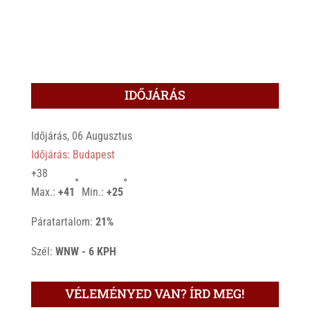
IDŐJÁRÁS
Időjárás, 06 Augusztus
Időjárás: Budapest
+
38
°
°
Max.:
+
41
Min.:
+
25
Páratartalom:
21%
Szél:
WNW - 6 KPH
VÉLEMÉNYED VAN? ÍRD MEG!