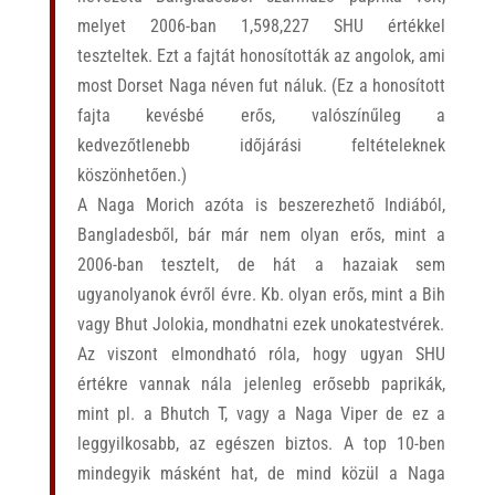
melyet 2006-ban 1,598,227 SHU értékkel
teszteltek. Ezt a fajtát honosították az angolok, ami
most Dorset Naga néven fut náluk. (Ez a honosított
fajta kevésbé erős, valószínűleg a
kedvezőtlenebb időjárási feltételeknek
köszönhetően.)
A Naga Morich azóta is beszerezhető Indiából,
Bangladesből, bár már nem olyan erős, mint a
2006-ban tesztelt, de hát a hazaiak sem
ugyanolyanok évről évre. Kb. olyan erős, mint a Bih
vagy Bhut Jolokia, mondhatni ezek unokatestvérek.
Az viszont elmondható róla, hogy ugyan SHU
értékre vannak nála jelenleg erősebb paprikák,
mint pl. a Bhutch T, vagy a Naga Viper de ez a
leggyilkosabb, az egészen biztos. A top 10-ben
mindegyik másként hat, de mind közül a Naga