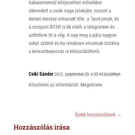
habaneromnál kifejezetten erősebbre
sikeredett a csoki naga jolokiám, viszont a
dorset messze elmaradt tőle. a 7pod jonah, és
a scorpion BT-től is kb elállt a lélegzetem és
azthittem itt a vég. A nap meg a pára nagyon
sokat számít és ha rendesen elvannak izolálva
a keresztbeporzás is kiküszöbölhető.
Csíki Sándor
2012. szeptember 20.-n 05:43 közelében
Köszönöm az információt. Megnézem.
Újabb hozzászólások
→
Hozzászólás írása