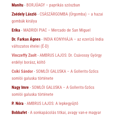
Manitu
-
BORJÚAGY – paprikás szószban
Zsédely László
-
CSÁSZÁRGOMBA (Úrgomba) – a hazai
gombák királya
Erika
-
MADRIDI PIAC – Mercado de San Miguel
Dr. Farkas Ágnes
-
INDIA KONYHÁJA – az ezerízű India
változatos ételei (É-D)
Vinczeffy Zsolt
-
AMBRUS LAJOS: Dr. Csávossy György
erdélyi borász, költő
Csíki Sándor
-
SOMLÓI GALUSKA – A Gollerits-Szőcs
somlói galuska története
Nagy Imre
-
SOMLÓI GALUSKA – A Gollerits-Szőcs
somlói galuska története
P. Nóra
-
AMBRUS LAJOS: A lepkegyűjtő
Bobbafet
-
A sonkapácolás titkai, avagy van-e magyar