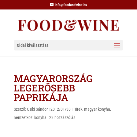
info@foodandwine.hu
Oldal kiválasztása
MAGYARORSZÁG
LEGERŐSEBB
PAPRIKÁJA
Szerző:
Csíki Sándor
|
2012/01/30
|
Hírek
,
magyar konyha
,
nemzetközi konyha
|
23 hozzászólás