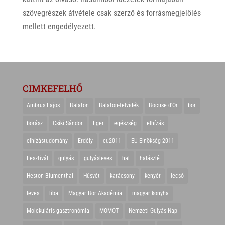
szövegrészek átvétele csak szerző és forrásmegjelölés
mellett engedélyezett.
CIMKEFELHŐ
Ambrus Lajos
Balaton
Balaton-felvidék
Bocuse d'Or
bor
borász
Csíki Sándor
Eger
egészség
elhízás
elhízástudomány
Erdély
eu2011
EU Elnökség 2011
Fesztivál
gulyás
gulyásleves
hal
halászlé
Heston Blumenthal
Húsvét
karácsony
kenyér
lecsó
leves
liba
Magyar Bor Akadémia
magyar konyha
Molekuláris gasztronómia
MOMOT
Nemzeti Gulyás Nap