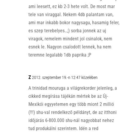
ami leesett, ez kb 2-3 hete volt. De most mar
tele van viraggal. Nekem 4db palantam van,
ami mar inkabb bokor nagysagu, hasamig feler,
es szep terebelyes…;) sorba jonnek az uj
viragok, remelem mindent jol csinalok, nem
esnek le. Nagyon csalodott lennek, ha nem
teremne legalabb 1db paprika ;P
Z
2012. szeptember 19.-n 12:47 közelében
A trinidad mouruga a világrekorder jelenleg, a
cikked megírása tájékán mértek be az Új-
Mexikói egyyetemen egy több miont 2 millió
(!!!) shu-val rendelkező példányt, de az itthoni
időjárás 6-800.000 shu-nál nagyobbat nehez
tud produkálni szerintem. Idén a red