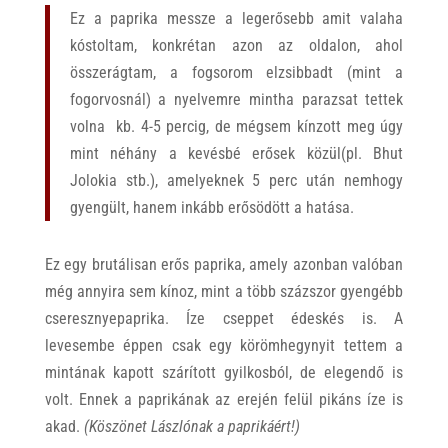
Ez a paprika messze a legerősebb amit valaha
kóstoltam, konkrétan azon az oldalon, ahol
összerágtam, a fogsorom elzsibbadt (mint a
fogorvosnál) a nyelvemre mintha parazsat tettek
volna kb. 4-5 percig, de mégsem kínzott meg úgy
mint néhány a kevésbé erősek közül(pl. Bhut
Jolokia stb.), amelyeknek 5 perc után nemhogy
gyengült, hanem inkább erősödött a hatása.
Ez egy brutálisan erős paprika, amely azonban valóban
még annyira sem kínoz, mint a több százszor gyengébb
cseresznyepaprika. Íze cseppet édeskés is. A
levesembe éppen csak egy körömhegynyit tettem a
mintának kapott szárított gyilkosból, de elegendő is
volt. Ennek a paprikának az erején felül pikáns íze is
akad.
(Köszönet Lászlónak a paprikáért!)