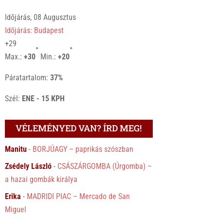
Időjárás, 08 Augusztus
Időjárás: Budapest
+
29
°
°
Max.:
+
30
Min.:
+
20
Páratartalom:
37%
Szél:
ENE - 15 KPH
VÉLEMÉNYED VAN? ÍRD MEG!
Manitu
-
BORJÚAGY – paprikás szószban
Zsédely László
-
CSÁSZÁRGOMBA (Úrgomba) –
a hazai gombák királya
Erika
-
MADRIDI PIAC – Mercado de San
Miguel