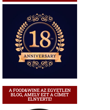
A FOOD&WINE AZ EGYETLEN
BLOG, AMELY EZT A CÍMET
ELNYERTE!