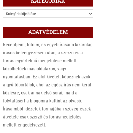
KATEGÓRIÁK
KATEGÓRIÁK
ADATVÉDELEM
Receptjeim, fotóim, és egyéb írásaim kizárólag
írásos beleegyezésem után, a szerző és a
forrás egyértelmű megjelölése mellett
közölhetőek más oldalakon, vagy
nyomtatásban. Ez alól kivételt képeznek azok
a gyűjtőportálok, ahol az egész írás nem kerül
közlésre, csak annak első sorai, majd a
folytatásért a blogomra kattint az olvasó.
Írásaimból idézetek formájában szövegrészek
átvétele csak szerző és forrásmegjelölés
mellett engedélyezett.