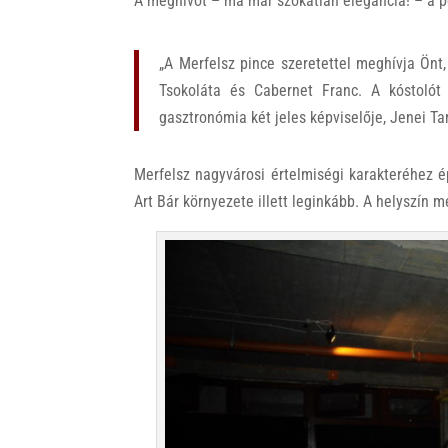
A meghívót – ma már szokatlan elegancia! – a p
„A Merfelsz pince szeretettel meghívja Önt
Tsokoláta és Cabernet Franc. A kóstolót
gasztronómia két jeles képviselője, Jenei Ta
Merfelsz nagyvárosi értelmiségi karakteréhez é
Art Bár környezete illett leginkább. A helyszín me