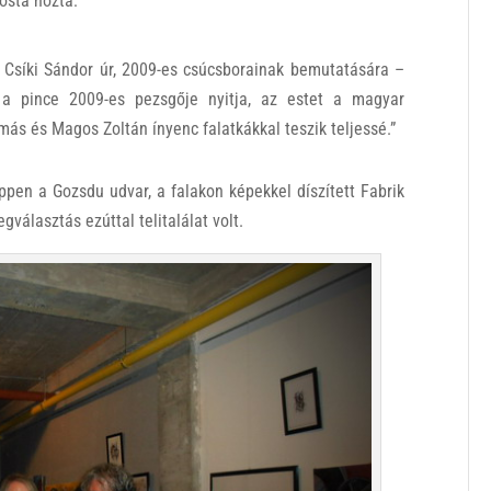
osta hozta:
, Csíki Sándor úr, 2009-es csúcsborainak bemutatására –
 a pince 2009-es pezsgője nyitja, az estet a magyar
más és Magos Zoltán ínyenc falatkákkal teszik teljessé.”
ppen a Gozsdu udvar, a falakon képekkel díszített Fabrik
gválasztás ezúttal telitalálat volt.