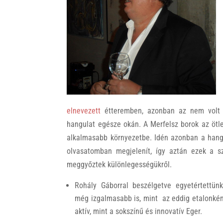
k
elnevezett
étteremben, azonban az nem volt k
hangulat egésze okán. A Merfelsz borok az ötle
alkalmasabb környezetbe. Idén azonban a hangu
olvasatomban megjelenít, így aztán ezek a 
meggyőztek különlegességükről.
Rohály Gáborral beszélgetve egyetértettün
még izgalmasabb is, mint az eddig etalonkén
aktív, mint a sokszínű és innovatív Eger.