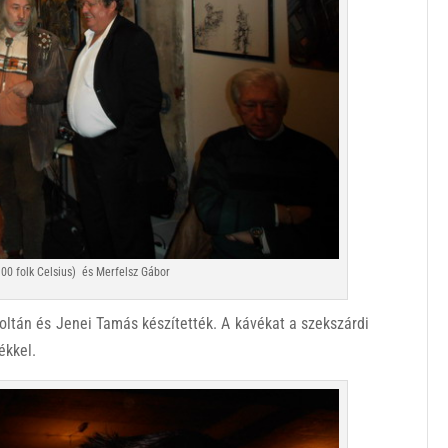
100 folk Celsius) és Merfelsz Gábor
ltán és Jenei Tamás készítették. A kávékat a szekszárdi
ékkel.