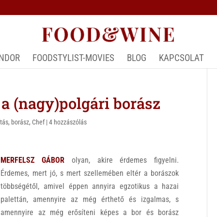
ÁNDOR
FOODSTYLIST-MOVIES
BLOG
KAPCSOLAT
 (nagy)polgári borász
ítás
,
borász
,
Chef
|
4 hozzászólás
MERFELSZ GÁBOR
olyan, akire érdemes figyelni.
Érdemes, mert jó, s mert szellemében eltér a borászok
többségétől, amivel éppen annyira egzotikus a hazai
palettán, amennyire az még érthető és izgalmas, s
amennyire az még erősíteni képes a bor és borász