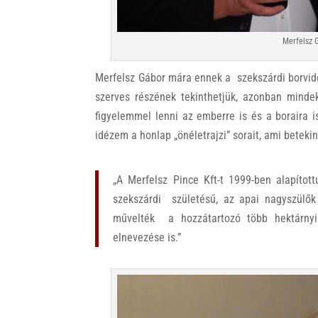
Merfelsz 
Merfelsz Gábor mára ennek a szekszárdi borvidé
szerves részének tekinthetjük, azonban minde
figyelemmel lenni az emberre is és a boraira i
idézem a honlap „önéletrajzi” sorait, ami betekin
„A Merfelsz Pince Kft-t 1999-ben alapítot
szekszárdi születésű, az apai nagyszülő
művelték a hozzátartozó több hektárny
elnevezése is.”