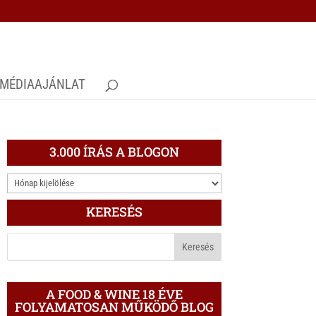
MÉDIAAJÁNLAT
3.000 ÍRÁS A BLOGON
3.000
ÍRÁS
KERESÉS
A
BLOGON
A FOOD & WINE 18 ÉVE
FOLYAMATOSAN MŰKÖDŐ BLOG