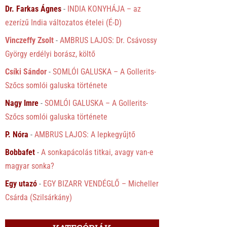
Dr. Farkas Ágnes
-
INDIA KONYHÁJA – az
ezerízű India változatos ételei (É-D)
Vinczeffy Zsolt
-
AMBRUS LAJOS: Dr. Csávossy
György erdélyi borász, költő
Csíki Sándor
-
SOMLÓI GALUSKA – A Gollerits-
Szőcs somlói galuska története
Nagy Imre
-
SOMLÓI GALUSKA – A Gollerits-
Szőcs somlói galuska története
P. Nóra
-
AMBRUS LAJOS: A lepkegyűjtő
Bobbafet
-
A sonkapácolás titkai, avagy van-e
magyar sonka?
Egy utazó
-
EGY BIZARR VENDÉGLŐ – Micheller
Csárda (Szilsárkány)