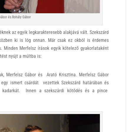
Gábor és Rohály Gábor
knek az egyik legkarakteresebb alakjává vált. Szekszárd
közben ki is lóg onnan. Már csak ez okból is érdemes
s. Minden Merfelsz írások egyik kötelező gyakorlataként
tést nyújt a múltba is:
tuk, Merfelsz Gábor és Arató Krisztina. Merfelsz Gábor
k egy ismert csárdát vezettek Szekszárd határában és
i kadarkát. Innen a szekszárdi kötődés és a pince