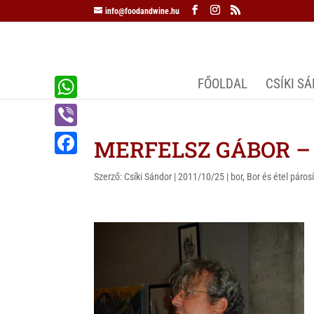
info@foodandwine.hu
FŐOLDAL
CSÍKI S
W
h
V
MERFELSZ GÁBOR – a
a
i
F
t
Szerző:
Csíki Sándor
|
2011/10/25
|
bor
,
Bor és étel páros
b
a
s
e
c
A
r
e
p
b
p
o
o