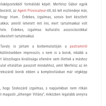
ősképzetekből formálódó képét. Merfelsz Gábor egyik
boráról, az
Agent Provocateur
-ről, bő két esztendeje már,
hogy írtam.. Érdekes, izgalmas, szexis bort készített
akkor, amiről lehetett mit írni, mert tartalmakkal volt
tele. Érdekes, izgalmas kulturális asszociációkkal
ékesített tartalmakkal.
Tavaly is jártam a borbemutatóján a
pastramiról
ülönösebben impresszív, s nem is a borok, inkább a
t látszólagos kiválósága ellenére sem illettek a máshoz
lat eltaláltan passzolt mindahhoz, amit Merfelsz az én
szekszárdi borok ebben a komplexitásban már végképp
k, hogy Szekszárd izgalmas, s napjainkban nem ritkán
t magasló „úthenger Villány”, miközben legalább annyira